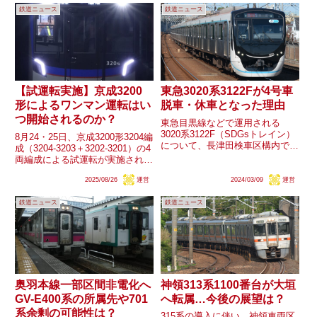
鉄道ニュース
鉄道ニュース
【試運転実施】京成3200
東急3020系3122Fが4号車
形によるワンマン運転はい
脱車・休車となった理由
つ開始されるのか？
東急目黒線などで運用される
3020系3122F（SDGsトレイン）
8月24・25日、京成3200形3204編
について、長津田検車区構内で4
成（3204-3203＋3202-3201）の4
号車サハ3422の脱車と、残り7両
両編成による試運転が実施されま
の内1号車クハ3122への休車札掲
した。金町線内では「普通 ワン
出が確認されました。ラッピング
2025/08/26
運営
2024/03/09
運営
マン 京成金町」といった行先表
期間はまだ残っている状況です
示も確認されており、ワンマン運
が、このような動き...
鉄道ニュース
鉄道ニュース
転を想定した試運転であった可
能...
奥羽本線一部区間非電化へ
神領313系1100番台が大垣
GV-E400系の所属先や701
へ転属…今後の展望は？
系余剰の可能性は？
315系の導入に伴い、神領車両区