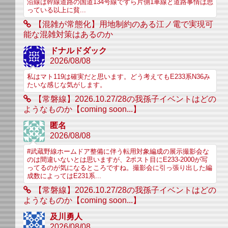
沿線は幹線道路の国道134号線ですら片側1車線と道路事情は思
っている以上に貧...
【混雑が常態化】用地制約のある江ノ電で実現可
能な混雑対策はあるのか
ドナルドダック
2026/08/08
私はマト119は確実だと思います。どう考えてもE233系N36み
たいな感じな気がします。
【常磐線】2026.10.27/28の我孫子イベントはどの
ようなものか【coming soon...】
匿名
2026/08/08
#武蔵野線ホームドア整備に伴う転用対象編成の展示撮影会な
のは間違いないとは思いますが、2ポスト目にE233-2000が写
ってるのが気になるところですね。撮影会に引っ張り出した編
成数によってはE231系...
【常磐線】2026.10.27/28の我孫子イベントはどの
ようなものか【coming soon...】
及川勇人
2026/08/08