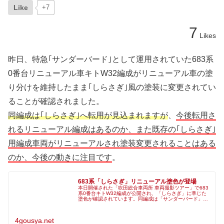
Like
+7
7
Likes
昨日、特急｢サンダーバード｣として運用されていた683系
0番台リニューアル車キトW32編成がリニューアル車の塗
り分けを維持したまま｢しらさぎ｣風の塗装に変更されてい
ることが確認されました。
同編成は｢しらさぎ｣へ転用が見込まれますが
、
今後転用さ
れるリニューアル編成はあるのか、また既存の｢しらさぎ｣
用編成車両がリニューアルされ塗装変更されることはある
のか、今後の動きに注目です
。
683系「しらさぎ」リニューアル塗色が登場
本日開催された「吹田総合車両所 車両撮影ツアー」で683
系0番台キトW32編成が公開され、「しらさぎ」に準じた
塗色が確認されています。同編成は「サンダーバード」で
運用されていましたが、転用となるようです。１０３系
（青２２号）に会える！！「吹
4gousya.net