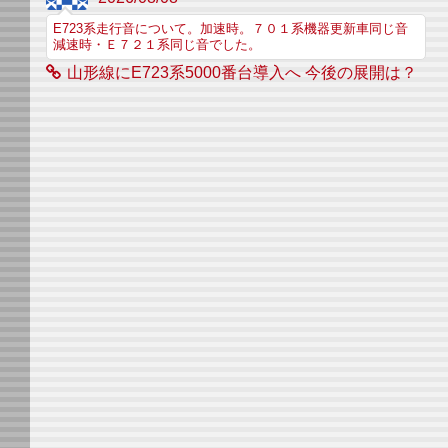
E723系走行音について。加速時。７０１系機器更新車同じ音
減速時・Ｅ７２１系同じ音でした。
山形線にE723系5000番台導入へ 今後の展開は？