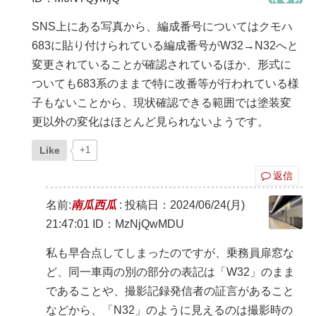
SNS上にある写真から、編成番号についてはクモハ
683に貼り付けられている編成番号がW32→N32へと
変更されていることが確認されているほか、形式に
ついても683系のままで特に改番等が行われている様
子もないことから、現状確認できる範囲では塗装変
更以外の変化はほとんど見られないようです。
Like
+1
返信
名前:
南瓜西瓜
:
投稿日：2024/06/24(月)
21:47:01
ID：MzNjQwMDU
私も早合点してしまったのですが、乗務員扉窓な
ど、同一車両の別の部分の表記は「W32」のまま
であることや、撮影記録発信者の証言があること
などから、「N32」のように見えるのは撮影時の