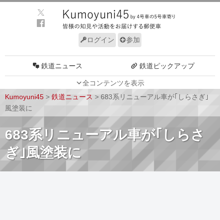
ログイン
参加
鉄道ニュース
鉄道ピックアップ
全コンテンツを表示
車両動向
施設動向
Kumoyuni45
>
鉄道ニュース
>
683系リニューアル車が｢しらさぎ｣
車両技術
路線探訪
風塗装に
ルール
サイトについて
683系リニューアル車が｢しらさ
ぎ｣風塗装に