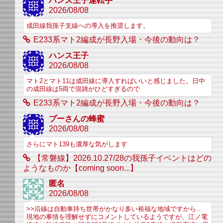
ハンス王子運転手
2026/08/08
成田線我孫子支線への導入を推奨します。
E233系マト2編成が長野入場・今後の動向は？
ハンス王子
2026/08/08
マト2とマト11は成田線に導入すればいいと感じました。日中
の成田線は5両で混雑がひどすぎるので
E233系マト2編成が長野入場・今後の動向は？
プーさんの蜂蜜
2026/08/08
さらにマト139も濃厚な気がします
【常磐線】2026.10.27/28の我孫子イベントはどの
ようなものか【coming soon...】
匿名
2026/08/08
>>沿線は自動車持ち世帯がかなり多い裕福な地域ですから…
現地の事情を理解せずにコメントしているようですが、江ノ電