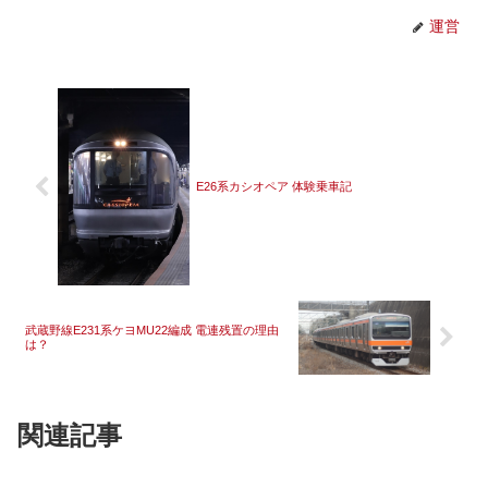
運営
E26系カシオペア 体験乗車記
武蔵野線E231系ケヨMU22編成 電連残置の理由
は？
関連記事