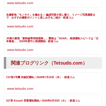
www.tetsudo.com
名撮影地「モノサク」を極める！ 編成写真や流し撮り、イメージ写真撮影ま
で おすすめ撮影ポイントと楽しみ方をご紹介 - 鉄道コム
www.tetsudo.com
JR東の新型「新幹線専用検測車」、愛称は「SOAR」 検測運転スピードは「日
本最速」、2029年度中に検測開始 - 鉄道コム
www.tetsudo.com
関連ブログリンク（
Tetsudo.com
）
C57形1号機 本線試運転／2026年7月16日（木） - 鉄道コム
www.tetsudo.com
227系 Kizashi 営業運転開始／2026年6月30日（火） - 鉄道コム