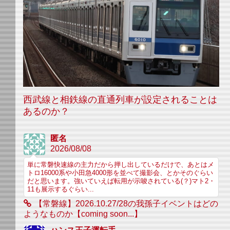
西武線と相鉄線の直通列車が設定されることは
あるのか？
匿名
2026/08/08
単に常磐快速線の主力だから押し出しているだけで、あとはメ
トロ16000系や小田急4000形を並べて撮影会、とかそのぐらい
だと思います。強いていえば転用が示唆されている(？)マト2・
11も展示するぐらい...
【常磐線】2026.10.27/28の我孫子イベントはどの
ようなものか【coming soon...】