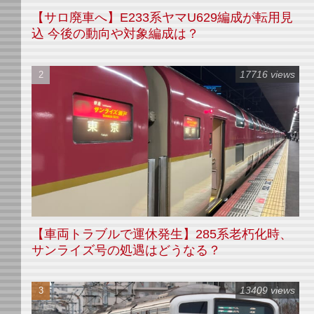
【サロ廃車へ】E233系ヤマU629編成が転用見
込 今後の動向や対象編成は？
17716 views
【車両トラブルで運休発生】285系老朽化時、
サンライズ号の処遇はどうなる？
13409 views