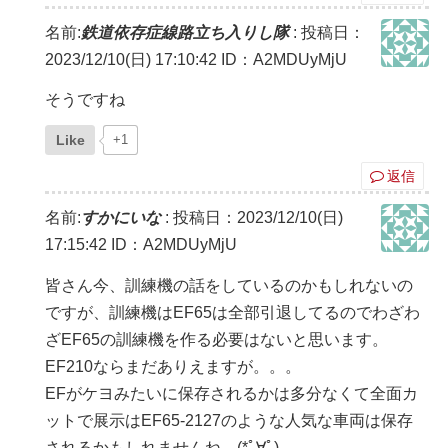
名前:
鉄道依存症線路立ち入りし隊
:
投稿日：
2023/12/10(日) 17:10:42
ID：A2MDUyMjU
そうですね
Like
+1
返信
名前:
すかにいな
:
投稿日：2023/12/10(日)
17:15:42
ID：A2MDUyMjU
皆さん今、訓練機の話をしているのかもしれないの
ですが、訓練機はEF65は全部引退してるのでわざわ
ざEF65の訓練機を作る必要はないと思います。
EF210ならまだありえますが。。。
EFがケヨみたいに保存されるかは多分なくて全面カ
ットで展示はEF65-2127のような人気な車両は保存
されるかもしれませんね。(*ﾟ∀ﾟ)