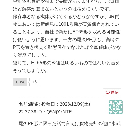
車解体も長野や秋田で実績がありますから、JR貨物
ほど解体が進まないというのは考えにくいです。
保存車となる機体が出てくるかどうかですが、JR貨
物においては新鶴見に1001号機が実質保存されてい
ることもあり、自社で新たにEF65形を収める可能性
は低いように思います。一方の尾久PF形も、高崎の
P形を置き換える動態保存でなければ全車解体がかな
り濃厚でしょう。
総じて、EF65形の今後は明るいものではないと言え
そうでしょうか。
Like
+8
返信
名前:
匿名
:
投稿日：2023/12/09(土)
22:37:38
ID：Q5NjYzNTE
尾久PF形に限った話で言えば貨物売却の他に東武