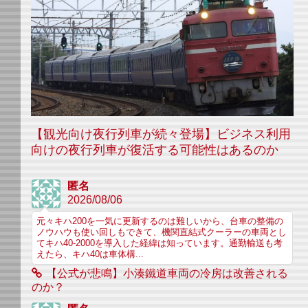
【観光向け夜行列車が続々登場】ビジネス利用
向けの夜行列車が復活する可能性はあるのか
匿名
2026/08/06
元々キハ200を一気に更新するのは難しいから、台車の整備の
ノウハウも使い回しもできて、機関直結式クーラーの車両とし
てキハ40-2000を導入した経緯は知っています。通勤輸送も考
えたら、キハ40は車体構...
【公式が悲鳴】小湊鐵道車両の冷房は改善される
のか？