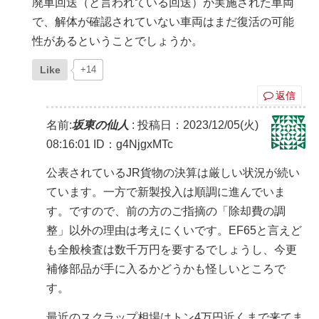
廃車回送（と言われている回送）が実施された車両
で、解体が確認されていない車両はまだ復活の可能
性があるということでしょうか。
Like
+14
返信
名前:
坂東の仙人
:
投稿日：2023/12/05(火)
08:16:01
ID：g4NjgxMTc
公表されているJR貨物の決算は厳しい状況が続い
ています。一方で新製投入は順調に進んでいま
す。ですので、前の方のご指摘の「除却費の調
整」以外の理由は考えにくいです。EF65と言えど
も全般検査は数千万円を要するでしょうし、今更
補修部品が手に入るかどうかも怪しいところで
す。
最近のスクラップ相場はトン4万円近くまで来てま