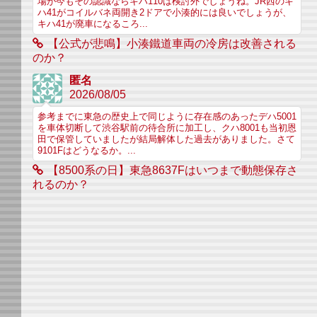
場が今もその認識ならキハ110は検討外でしょうね。JR西のキ
ハ41がコイルバネ両開き2ドアで小湊的には良いでしょうが、
キハ41が廃車になるころ...
【公式が悲鳴】小湊鐵道車両の冷房は改善される
のか？
匿名
2026/08/05
参考までに東急の歴史上で同じように存在感のあったデハ5001
を車体切断して渋谷駅前の待合所に加工し、クハ8001も当初恩
田で保管していましたが結局解体した過去がありました。さて
9101Fはどうなるか。...
【8500系の日】東急8637Fはいつまで動態保存さ
れるのか？