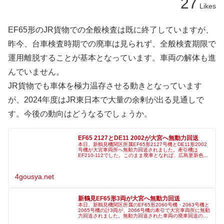
27
Likes
EF65形のJR貨物での全般検査は既に終了していますが、
昨今、台車検査時期での廃車は見られず、全般検査期限で
運用離脱することが基本となっています。車両の解体も進
んでいません。
JR貨物でも車体を極力温存させる動きとなっています
が、2024年度はJR東日本で大量の余剰が出る見通しで
す。今後の動向はどうなるでしょうか。
EF65 2127とDE11 2002が大宮へ無動力回送
本日、新鶴見機関区所属EF65形2127号機とDE11形2002
号機が大宮車両所へ無動力回送されました。牽引機は
EF210-112でした。このまま廃車となれば、広島更新色に
準じた塗装のEF65形は消滅する事になります。11/7単
8283レE
4gousya.net
新鶴見EF65形3両が大宮へ無動力回送
本日、新鶴見機関区所属のEF65形2060号機・2063号機と
2065号機の計3両が、2066号機の牽引で大宮車両所に無動
力回送されました。無動力回送された車両の廃車回送の可
能性があります。12/4単8283レEF65 2066+EF65