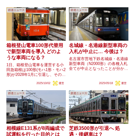
鉄道ニュース
鉄道ニュース
箱根登山電車100形代替用
名城線・名港線新型車両の
で新型車両を導入 どのよ
入札が中止に… 今後は？
うな車両になる？
名古屋市営地下鉄名城線・名港線
新型車両（N2000形）の各種入札
1日、箱根登山電車を運営する小
全てが中止となったことが分かり
田急箱根は100形(モハ1形・モハ2
ました。中止理由は『台車・基礎
形)が2028年1月に引退し、その後
制動の購入』が「入札参加者がい
新型車両が導入されると発表しま
ないため」、車体などその他全て
2025/10/02
運営
2025/05/18
運営
した。新型車両の詳細は現時点で
は「都合により」とされていま
不明ですが、果たしてどのような
す。新型車両導入は既存の20...
鉄道ニュース
鉄道ニュース
車両となるのでしょうか？
相模線E131系が8両編成で
芝鉄3500形が引退へ 処
試運転を行った目的とは
遇・後継車は？