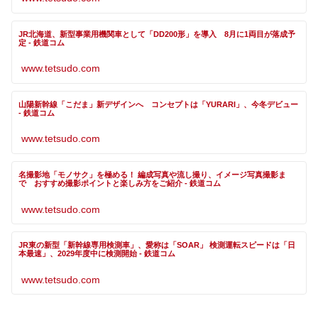
JR北海道、新型事業用機関車として「DD200形」を導入 8月に1両目が落成予
定 - 鉄道コム
www.tetsudo.com
山陽新幹線「こだま」新デザインへ コンセプトは「YURARI」、今冬デビュー
- 鉄道コム
www.tetsudo.com
名撮影地「モノサク」を極める！ 編成写真や流し撮り、イメージ写真撮影ま
で おすすめ撮影ポイントと楽しみ方をご紹介 - 鉄道コム
www.tetsudo.com
JR東の新型「新幹線専用検測車」、愛称は「SOAR」 検測運転スピードは「日
本最速」、2029年度中に検測開始 - 鉄道コム
www.tetsudo.com