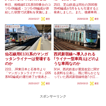
昨日、相模線E131系500番台のコ
25日、芝山鉄道は同社の3500形
ツG-06編成・コツG-09編成が併
3540編成が3月をもち引退すると
結した状態で試運転を実施しまし
発表しました。また、後継車両に
た。E131系は、少なくとも併結
関しては決定次第お知らせすると
2024/02/27
運営
2026/02/26
運営
運転を行う0番台が「6両編成ま
されています。なお、3540編成
で対応」と明言されており、600
は京成電鉄からリースされている
鉄道ニュース
鉄道ニュース
番台も3編成の併結による9両編
車両であり、京成線・芝山鉄道線
成は組成しない...
の4連ワンマン車の在...
仙石線用E131系のマンガ
西武新宿線へ導入される
ッタンライナーは登場する
｢ライナー型車両｣はどのよ
のか
うな車両なのか
22日、JR東日本と石巻市より
3/14、西武鉄道が運賃改定に関す
「マンガッタンライナーⅡ」(205
る資料を公表し、既に明らかとな
系M2編成)の運行終了が発表され
っていた西武新宿線特急｢小江
ました。この編成の運行終了に伴
戸｣用10000系(ニューレッドアロ
2025/10/27
運営
2025/03/15
運営
い、12月8日以降運行される「マ
ー)の置き換えについて、導入さ
ンガッタンライナー」は仙石東北
れる車両が｢ライナー型車両｣で
ライン用のHB-E210系のみとなり
あることが明らかとなりました。
ます。ここまで多...
西武鉄道では現在、池袋...
スポンサーリンク