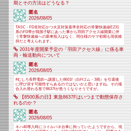
期とその方法はどうなる？
匿名
2026/08/05
TASC・FD非対応かつ火災対策基準非対応の常磐快速線E231
系のFD帯が我孫子駅にあった事から羽田アクセス線開業に伴
う常磐快速線への新車投入はなく、同仕様のヤマ初期も現状維
持だと考えられます。
2031年度開業予定の「羽田アクセス線」に係る車
両・輸送動向について
匿名
2026/08/05
#むしろ長野電鉄へ譲渡した8601f（白Hゴム・3両）を引退後
に呼び戻す可能性すらあるのではないかと思いますね。その場
合入れ替わる形で8637fが危うくなりそうですが。
【8500系の日】東急8637Fはいつまで動態保存さ
れるのか？
匿名
2026/08/05
キハ40導入時にコイルバネ台車に拘っていたようですから、現