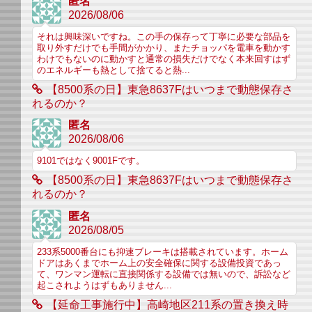
匿名
2026/08/06
それは興味深いですね。この手の保存って丁寧に必要な部品を
取り外すだけでも手間がかかり、またチョッパを電車を動かす
わけでもないのに動かすと通常の損失だけでなく本来回すはず
のエネルギーも熱として捨てると熱...
【8500系の日】東急8637Fはいつまで動態保存さ
れるのか？
匿名
2026/08/06
9101ではなく9001Fです。
【8500系の日】東急8637Fはいつまで動態保存さ
れるのか？
匿名
2026/08/05
233系5000番台にも抑速ブレーキは搭載されています。ホーム
ドアはあくまでホーム上の安全確保に関する設備投資であっ
て、ワンマン運転に直接関係する設備では無いので、訴訟など
起こされようはずもありません...
【延命工事施行中】高崎地区211系の置き換え時