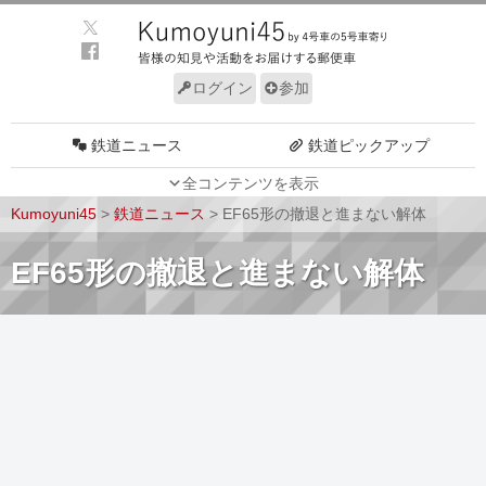
ログイン
参加
鉄道ニュース
鉄道ピックアップ
全コンテンツを表示
車両動向
施設動向
Kumoyuni45
>
鉄道ニュース
>
EF65形の撤退と進まない解体
車両技術
路線探訪
EF65形の撤退と進まない解体
ルール
サイトについて