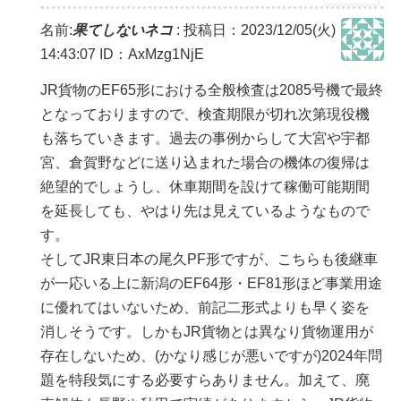
名前:
果てしないネコ
:
投稿日：2023/12/05(火)
14:43:07
ID：AxMzg1NjE
JR貨物のEF65形における全般検査は2085号機で最終
となっておりますので、検査期限が切れ次第現役機
も落ちていきます。過去の事例からして大宮や宇都
宮、倉賀野などに送り込まれた場合の機体の復帰は
絶望的でしょうし、休車期間を設けて稼働可能期間
を延長しても、やはり先は見えているようなもので
す。
そしてJR東日本の尾久PF形ですが、こちらも後継車
が一応いる上に新潟のEF64形・EF81形ほど事業用途
に優れてはいないため、前記二形式よりも早く姿を
消しそうです。しかもJR貨物とは異なり貨物運用が
存在しないため、(かなり感じが悪いですが)2024年問
題を特段気にする必要すらありません。加えて、廃