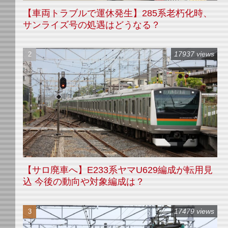
【車両トラブルで運休発生】285系老朽化時、
サンライズ号の処遇はどうなる？
17937 views
【サロ廃車へ】E233系ヤマU629編成が転用見
込 今後の動向や対象編成は？
17479 views