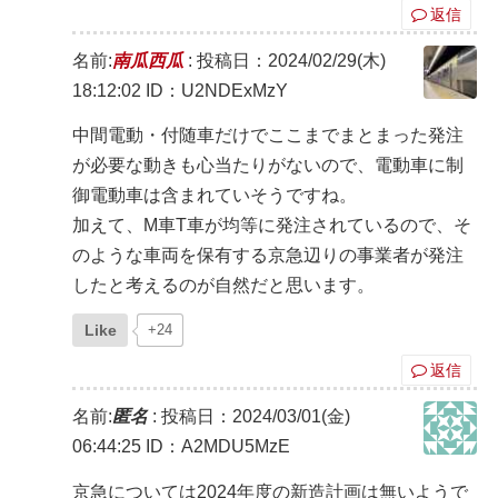
返信
名前:
南瓜西瓜
:
投稿日：2024/02/29(木)
18:12:02
ID：U2NDExMzY
中間電動・付随車だけでここまでまとまった発注
が必要な動きも心当たりがないので、電動車に制
御電動車は含まれていそうですね。
加えて、M車T車が均等に発注されているので、そ
のような車両を保有する京急辺りの事業者が発注
したと考えるのが自然だと思います。
Like
+24
返信
名前:
匿名
:
投稿日：2024/03/01(金)
06:44:25
ID：A2MDU5MzE
京急については2024年度の新造計画は無いようで