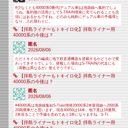
#少なくとも40000系0番代(デュアル車)は池袋線へ集約でしょ
うね。集約後の活用としてS-TRAIN増発に充てられることも念
頭にはあるかもですね。どのみち純粋にデュアル車の予備増と
なり、入れ替わりに...
【拝島ライナーもトキイロ化】拝島ライナー用
40000系の今後は？
匿名
2026/08/06
ただトキイロの編成に地下鉄直通機器を搭載するかどうかで変
わってきそうでしょう。搭載した場合はS-TRAINの代走にも
（両数は異なるが）使えそうですし。
【拝島ライナーもトキイロ化】拝島ライナー用
40000系の今後は？
匿名
2026/08/06
#40000系は池袋線集結S-Train増発20000系2本新宿線へ2000系
20両廃車だと思います。現在40050は14本。地下直は18運用。
2本戻ることで予備を含めてあと3本になりますね。S-Tr...
【拝島ライナーもトキイロ化】拝島ライナー用