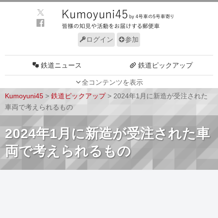
ログイン
参加
鉄道ニュース
鉄道ピックアップ
全コンテンツを表示
車両動向
施設動向
Kumoyuni45
>
鉄道ピックアップ
>
2024年1月に新造が受注された
車両技術
路線探訪
車両で考えられるもの
ルール
サイトについて
2024年1月に新造が受注された車
両で考えられるもの