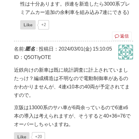
性は十分あります。(6連を新造したら3000系プレ
ミアムカー追加の余剰車を組み込み7連にできる)
Like
+2
返信
名前:
匿名
:
投稿日：2024/03/01(金) 15:10:05
ID：Q5OTIyOTE
近鉄向けの新車は既に統計調査に計上されていまし
たっけ？編成構造は不明なので電動制御車があるの
かわかりませんが、4連x10本の40両が予定されてま
すので。
京阪は13000系のサハ車が6両余っているので6連x6
本の導入は考えられますが、そうすると40+36=76で
オーバーしちゃいますね。
Like
+20