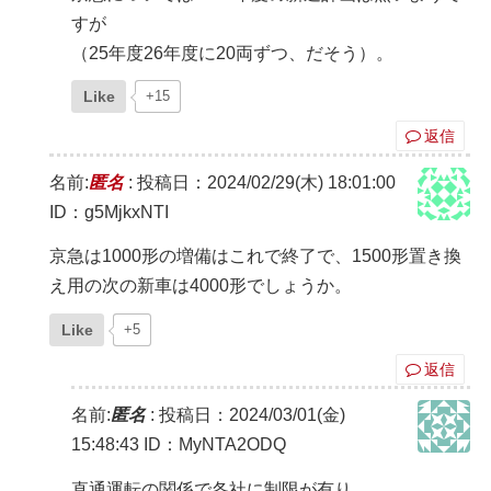
すが
（25年度26年度に20両ずつ、だそう）。
Like
+15
返信
名前:
匿名
:
投稿日：2024/02/29(木) 18:01:00
ID：g5MjkxNTI
京急は1000形の増備はこれで終了で、1500形置き換
え用の次の新車は4000形でしょうか。
Like
+5
返信
名前:
匿名
:
投稿日：2024/03/01(金)
15:48:43
ID：MyNTA2ODQ
直通運転の関係で各社に制限が有り