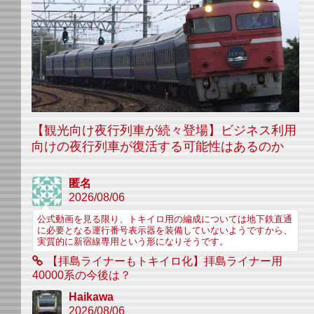
【観光向け夜行列車が続々登場】ビジネス利用
向けの夜行列車が復活する可能性はあるのか
匿名
2026/08/06
公式動画を見る限り、トキイロ用の編成については地下鉄直通
に必要となる運行番号表示器を装備していないようですから、
実質的に新宿線専用という形になりそうです。
【拝島ライナーもトキイロ化】拝島ライナー用
40000系の今後は？
Haikawa
2026/08/06