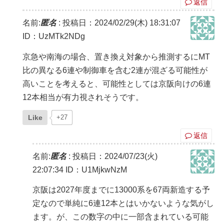
返信
名前:
匿名
:
投稿日：2024/02/29(木) 18:31:07
ID：UzMTk2NDg
京急や南海の場合、置き換え対象から推測するにMT
比の異なる6連や制御車を含む2連が混ざる可能性が
高いことを考えると、可能性としては京阪向けの6連
12本相当が有力視されそうです。
Like
+27
返信
名前:
匿名
:
投稿日：2024/07/23(火)
22:07:34
ID：U1MjkwNzM
京阪は2027年度までに13000系を67両新造する予
定なので単純に6連12本とはいかないような気がし
ます。が、この数字の中に一部含まれている可能