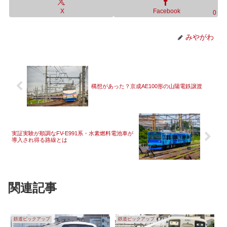
X
Facebook
0
みやがわ
構想があった？京成AE100形の山陽電鉄譲渡
実証実験が順調なFV-E991系・水素燃料電池車が
導入され得る路線とは
関連記事
鉄道ピックアップ
鉄道ピックアップ