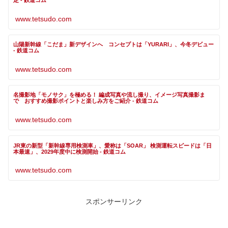
定 - 鉄道コム
www.tetsudo.com
山陽新幹線「こだま」新デザインへ コンセプトは「YURARI」、今冬デビュー
- 鉄道コム
www.tetsudo.com
名撮影地「モノサク」を極める！ 編成写真や流し撮り、イメージ写真撮影ま
で おすすめ撮影ポイントと楽しみ方をご紹介 - 鉄道コム
www.tetsudo.com
JR東の新型「新幹線専用検測車」、愛称は「SOAR」 検測運転スピードは「日
本最速」、2029年度中に検測開始 - 鉄道コム
www.tetsudo.com
スポンサーリンク