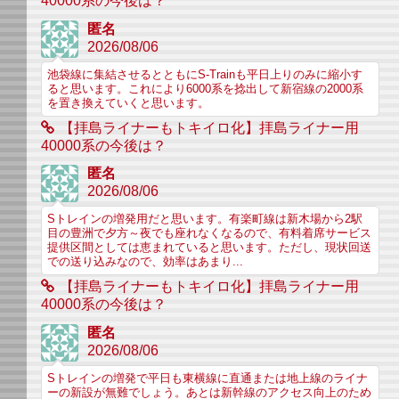
40000系の今後は？
匿名
2026/08/06
池袋線に集結させるとともにS-Trainも平日上りのみに縮小す
ると思います。これにより6000系を捻出して新宿線の2000系
を置き換えていくと思います。
【拝島ライナーもトキイロ化】拝島ライナー用
40000系の今後は？
匿名
2026/08/06
Sトレインの増発用だと思います。有楽町線は新木場から2駅
目の豊洲で夕方～夜でも座れなくなるので、有料着席サービス
提供区間としては恵まれていると思います。ただし、現状回送
での送り込みなので、効率はあまり...
【拝島ライナーもトキイロ化】拝島ライナー用
40000系の今後は？
匿名
2026/08/06
Sトレインの増発で平日も東横線に直通または地上線のライナ
ーの新設が無難でしょう。あとは新幹線のアクセス向上のため