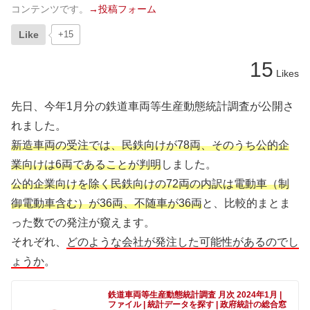
コンテンツです。
→投稿フォーム
Like
+15
15
Likes
先日、今年1月分の鉄道車両等生産動態統計調査が公開さ
れました。
新造車両の受注では、民鉄向けが78両、そのうち公的企
業向けは6両であることが判明
しました。
公的企業向けを除く民鉄向けの72両の内訳は電動車（制
御電動車含む）が36両、不随車が36両
と、比較的まとま
った数での発注が窺えます。
それぞれ、
どのような会社が発注した可能性があるのでし
ょうか
。
鉄道車両等生産動態統計調査 月次 2024年1月 |
ファイル | 統計データを探す | 政府統計の総合窓