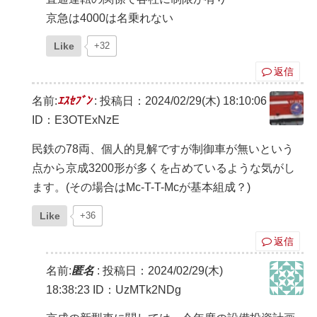
京急は4000は名乗れない
Like
+32
返信
名前:
ｴｽｾﾌﾞﾝ
:
投稿日：2024/02/29(木) 18:10:06
ID：E3OTExNzE
民鉄の78両、個人的見解ですが制御車が無いという
点から京成3200形が多くを占めているような気がし
ます。(その場合はMc-T-T-Mcが基本組成？)
Like
+36
返信
名前:
匿名
:
投稿日：2024/02/29(木)
18:38:23
ID：UzMTk2NDg