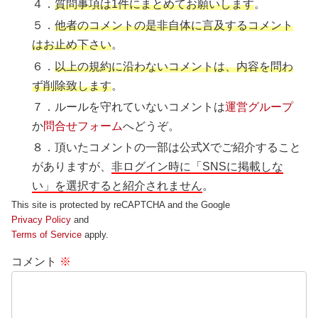
４．
質問事項は1件にまとめてお願いします
。
５．
他者のコメントの是非自体に言及するコメント
はお止め下さい
。
６．
以上の規約に沿わないコメントは、内容を問わ
ず削除致します
。
７．ルールを守れていないコメントは
運営グループ
か
問合せフォーム
へどうぞ。
８．頂いたコメントの一部は公式Xでご紹介すること
がありますが、
非ログイン時に「SNSに掲載しな
い」を選択すると紹介されません
。
This site is protected by reCAPTCHA and the Google
Privacy Policy
and
Terms of Service
apply.
コメント
※