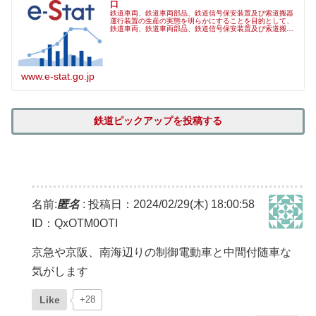
口
鉄道車両、鉄道車両部品、鉄道信号保安装置及び索道搬器
運行装置の生産の実態を明らかにすることを目的として、
鉄道車両、鉄道車両部品、鉄道信号保安装置及び索道搬器
運行装置の製造（鉄道車両においては、改造及び修理を含
む。）を行い、これらの製造にそれ...
www.e-stat.go.jp
鉄道ピックアップを投稿する
名前:
匿名
:
投稿日：2024/02/29(木) 18:00:58
ID：QxOTM0OTI
京急や京阪、南海辺りの制御電動車と中間付随車な
気がします
Like
+28