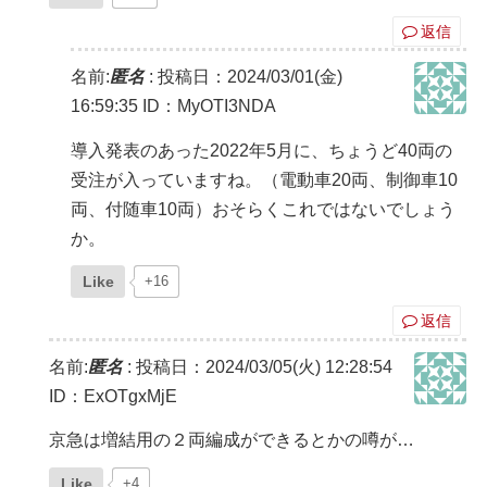
返信
名前:
匿名
:
投稿日：2024/03/01(金)
16:59:35
ID：MyOTI3NDA
導入発表のあった2022年5月に、ちょうど40両の
受注が入っていますね。（電動車20両、制御車10
両、付随車10両）おそらくこれではないでしょう
か。
Like
+16
返信
名前:
匿名
:
投稿日：2024/03/05(火) 12:28:54
ID：ExOTgxMjE
京急は増結用の２両編成ができるとかの噂が…
Like
+4