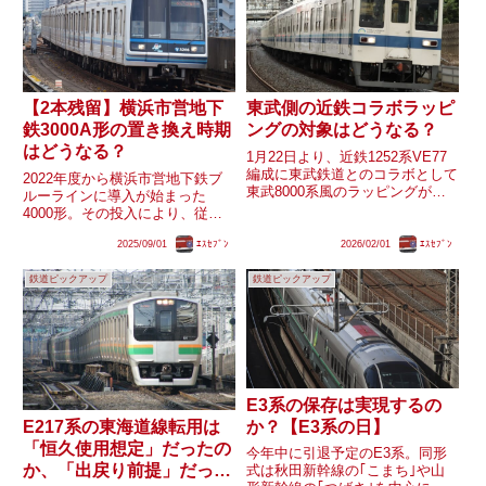
【2本残留】横浜市営地下
東武側の近鉄コラボラッピ
鉄3000A形の置き換え時期
ングの対象はどうなる？
はどうなる？
1月22日より、近鉄1252系VE77
編成に東武鉄道とのコラボとして
2022年度から横浜市営地下鉄ブ
東武8000系風のラッピングが施
ルーラインに導入が始まった
されています。東武鉄道でも同様
4000形。その投入により、従来
の企画で今春を目処に「近鉄電車
の3000A形は順次置き換えられ、
風」のラッピング車両の運行が予
2025/09/01
ｴｽｾﾌﾞﾝ
2026/02/01
ｴｽｾﾌﾞﾝ
これまでに6編成が廃車となって
定されています。果たして東武鉄
います。しかし現在、3000N形・
道側の近鉄ラッピング...
鉄道ピックアップ
鉄道ピックアップ
3000S形で事故廃車などが発生し
た影響からか、当初...
E3系の保存は実現するの
か？【E3系の日】
E217系の東海道線転用は
「恒久使用想定」だったの
今年中に引退予定のE3系。同形
か、「出戻り前提」だった
式は秋田新幹線の｢こまち｣や山