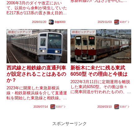
形新幹線の｢つばさ｣を中心に活
のか？
2006年3月のダイヤ改正におい
躍してきましたが、｢こまち｣で
て、以前から余剰が発生していた
使われた車両は｢つばさ｣に転用
E217系が113系の置き換え目的と
された車両を含め全車解体済み、
して基本編成からはクラ（フナ）
現存する｢つばさ｣用2000番台も
2026/01/20
B修8000
2025/11/03
ｴｽｾﾌﾞﾝ
F-01～F-03編成、付属編成からは
少なくともインドへ譲渡され...
F-51〜F-53編成の計45両が横須
鉄道ピックアップ
鉄道ピックアップ
賀・総武快速線から東海道線向け
に転用...
西武線と相鉄線の直通列車
新栃木に未だに残る東武
が設定されることはあるの
6050型 その理由と今後は
か？
2022年3月11日に定期運用を離脱
した東武6050型。その後は徐々
2023年に開業した東急新横浜
に廃車回送が行われたものの、現
線・相鉄新横浜線を介して直通運
在も3編成が南栗橋車両管区新栃
転を開始した東急線と相鉄線。東
木派出所(2023年3月までは新栃木
横線系統はさらにその先の東京メ
出張所)に留置されています。運
2026/07/14
ｴｽｾﾌﾞﾝ
2024/03/10
ｴｽｾﾌﾞﾝ
トロ副都心線・東武東上線にも直
用の続く野岩鉄道所属車の予備車
通をしていますが、西武池袋線方
としての活用や他...
面への直通列車は設定されていま
せん。東武線も含め、保安装置
スポンサーリンク
の...