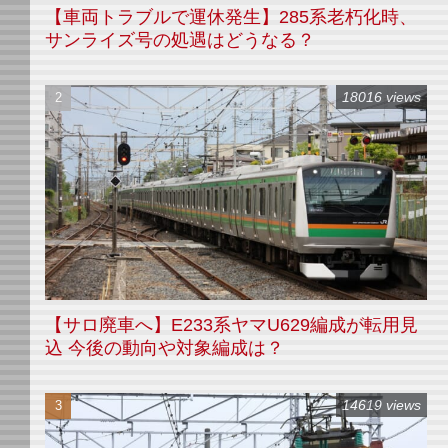
【車両トラブルで運休発生】285系老朽化時、
サンライズ号の処遇はどうなる？
18016 views
【サロ廃車へ】E233系ヤマU629編成が転用見
込 今後の動向や対象編成は？
14619 views