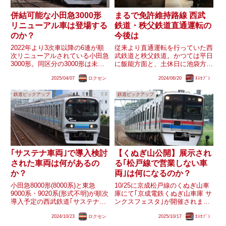
併結可能な小田急3000形
まるで免許維持路線 西武
リニューアル車は登場する
鉄道・秩父鉄道直通運転の
のか？
今後は
2022年より3次車以降の6連が順
従来より直通運転を行っていた西
次リニューアルされている小田急
武鉄道と秩父鉄道。かつては平日
3000形。同区分の3000形は未更
に飯能方面と、土休日に池袋方面
新車が1000形と併結して運用さ
と直通運転を行っていましたが、
2025/04/07
ロクセン
2024/06/20
ｴｽｾﾌﾞﾝ
れることもありますが、リニュー
現在は土休日ダイヤのみ往復合わ
アル車は電連が撤去され、単独使
せ4本の列車が極わずかに直通運
鉄道ピックアップ
鉄道ピックアップ
用専用となっています。このまま
転を行っているのみとなり、また
同じ仕様でリニュー...
西武鉄道と秩父鉄道の連絡線は
基...
｢サステナ車両｣で導入検討
【くぬぎ山公開】展示され
された車両は何があるの
る｢松戸線で営業しない車
か？
両｣は何になるのか？
小田急8000形(8000系)と東急
10/25に京成松戸線のくぬぎ山車
9000系・9020系(形式不明)が順次
庫にて｢京成電鉄くぬぎ山車庫 サ
導入予定の西武鉄道｢サステナ車
ンクスフェスタ｣が開催されま
両｣。2022年に計画が明らかにな
す。このイベントでの車両展示に
2024/10/23
ロクセン
2025/10/17
ｴｽｾﾌﾞﾝ
った時点では｢無塗装車体の
は｢松戸線で営業していない車両
VVVF車｣が条件となっており、
の展示｣が予定されていますが、