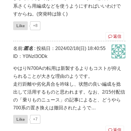
系さくら用編成などを使うようにすればいいわけで
すからね。(突発時は除く)
Like
+8
返信
名前:
匿名
:
投稿日：2024/02/18(日) 18:40:55
ID：Y0NzI3ODk
やはりN700Aの転用は新製するよりもコストが抑え
られることが大きな理由のようです。
走行距離や劣化具合を吟味し、状態の良い編成を捻
出して活用するものと思われます。なお、2/15付配信
の「乗りものニュース」の記事によると、どうやら
700系の置き換えは撤回されたようで…
Like
+7
返信