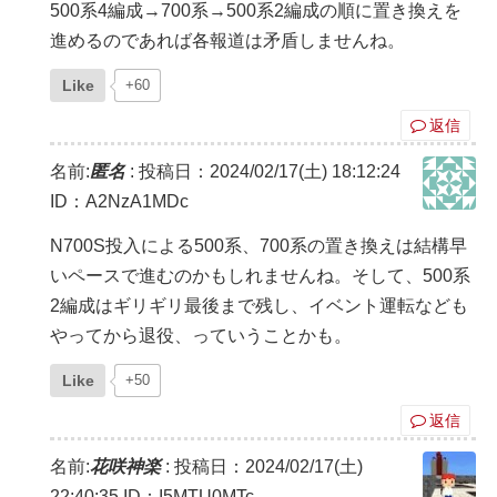
500系4編成→700系→500系2編成の順に置き換えを
進めるのであれば各報道は矛盾しませんね。
Like
+60
返信
名前:
匿名
:
投稿日：2024/02/17(土) 18:12:24
ID：A2NzA1MDc
N700S投入による500系、700系の置き換えは結構早
いペースで進むのかもしれませんね。そして、500系
2編成はギリギリ最後まで残し、イベント運転なども
やってから退役、っていうことかも。
Like
+50
返信
名前:
花咲神楽
:
投稿日：2024/02/17(土)
22:40:35
ID：I5MTU0MTc