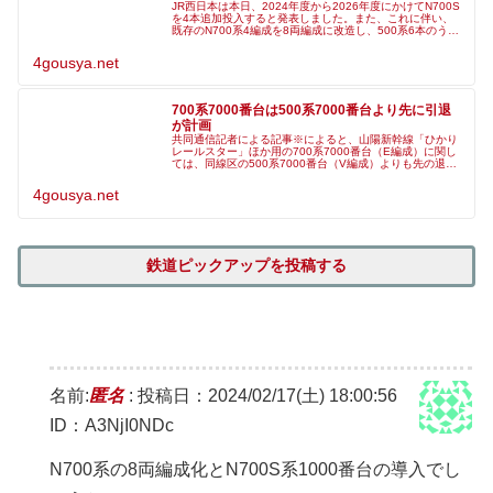
JR西日本は本日、2024年度から2026年度にかけてN700S
を4本追加投入すると発表しました。また、これに伴い、
既存のN700系4編成を8両編成に改造し、500系6本のうち
4本を用途廃止すると発表しました。 返信：日本経済新聞
によると、
4gousya.net
700系7000番台は500系7000番台より先に引退
が計画
共同通信記者による記事※によると、山陽新幹線「ひかり
レールスター」ほか用の700系7000番台（E編成）に関し
ては、同線区の500系7000番台（V編成）よりも先の退役
が計画されていることが、JR西日本関係者への取材で明ら
かにされたようです
4gousya.net
鉄道ピックアップを投稿する
名前:
匿名
:
投稿日：2024/02/17(土) 18:00:56
ID：A3NjI0NDc
N700系の8両編成化とN700S系1000番台の導入でし