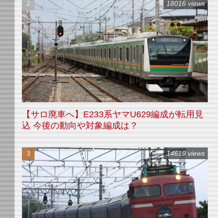
18016 views
【サロ廃車へ】E233系ヤマU629編成が転用見
込 今後の動向や対象編成は？
14619 views