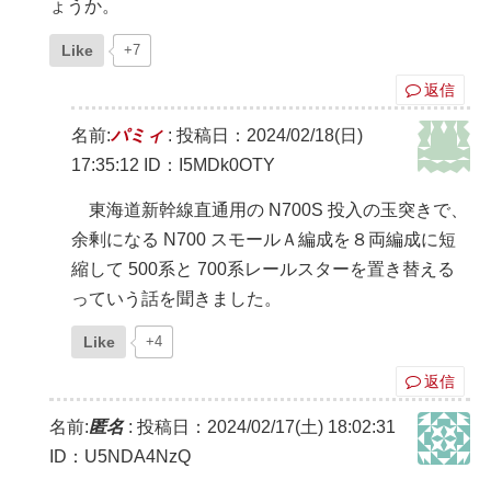
ょうか。
Like
+7
返信
名前:
パミィ
:
投稿日：2024/02/18(日)
17:35:12
ID：I5MDk0OTY
東海道新幹線直通用の N700S 投入の玉突きで、
余剰になる N700 スモールＡ編成を８両編成に短
縮して 500系と 700系レールスターを置き替える
っていう話を聞きました。
Like
+4
返信
名前:
匿名
:
投稿日：2024/02/17(土) 18:02:31
ID：U5NDA4NzQ