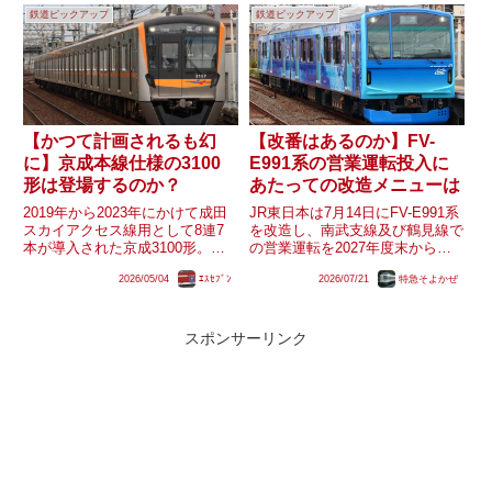
鉄道ピックアップ
鉄道ピックアップ
忠実史実に導入となった小田急
その車両は何になるのでしょう
8000形はそ...
か？
【かつて計画されるも幻
【改番はあるのか】FV-
に】京成本線仕様の3100
E991系の営業運転投入に
形は登場するのか？
あたっての改造メニューは
2019年から2023年にかけて成田
JR東日本は7月14日にFV-E991系
スカイアクセス線用として8連7
を改造し、南武支線及び鶴見線で
本が導入された京成3100形。同
の営業運転を2027年度末から開
形式は2021年度の移動等円滑化
始すると発表しました。同車は
2026/05/04
ｴｽｾﾌﾞﾝ
2026/07/21
特急そよかぜ
取組計画書にて2024年度に6連2
EV-E301系をベースにしており、
本を導入する計画が明らかになっ
車内設備などに関して既に営業運
ており、これは京成本線系統に導
転に耐えうる仕様にも見えます
入されるものとみ...
が、改造メニュー...
スポンサーリンク