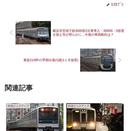
ｴｽｾﾌﾞﾝ
横浜市営地下鉄4000形2次車導入・3000N・S形置
き換え等が明らかに…今後の車両動向は？
東急2148Fの早期出場の謎(1ヶ月放置)
関連記事
鉄道ピックアップ
鉄道ピックアップ