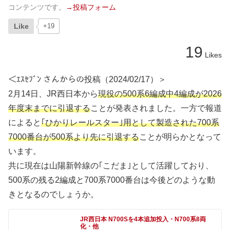
コンテンツです。
→投稿フォーム
Like
+19
19
Likes
＜ｴｽｾﾌﾞﾝ さんからの投稿（2024/02/17）＞
2月14日、JR西日本から
現役の500系6編成中4編成が2026
年度末までに引退する
ことが発表されました。一方で報道
によると
｢ひかりレールスター｣用として製造された700系
7000番台が500系より先に引退する
ことが明らかとなって
います。
共に現在は山陽新幹線の｢こだま｣として活躍しており、
500系の残る2編成と700系7000番台は今後どのような動
きとなるのでしょうか。
JR西日本 N700Sを4本追加投入・N700系8両
化・他