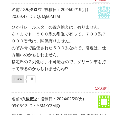
名前:
ツルタロウ
:
投稿日：2024/02/19(月)
20:09:47
ID：QzMjk0MTM
ひかりレールスターの置き換えは、有りません。
あくまでも、５００系の引退で有って、７００系７
０００番代は、関係有りません。
のぞみ号で酷使された５００系なので、引退は、仕
方無いのかもしれません。
指定席の２列化は、不可避なので、グリーン車を持
って来るのかもしれませんね!?
Like
+8
返信
名前:
中居宏之
:
投稿日：2024/02/20(火)
09:05:13
ID：Y3MzY3MjQ