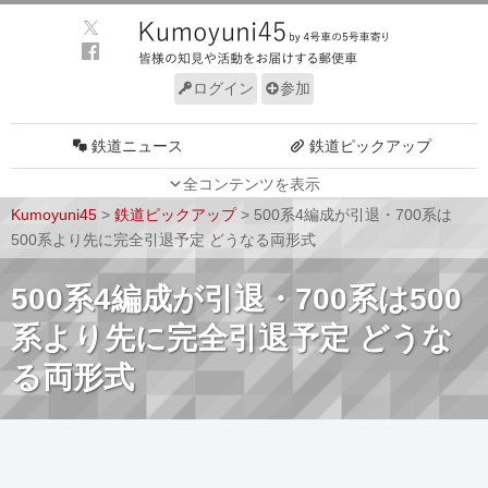
ログイン
参加
鉄道ニュース
鉄道ピックアップ
全コンテンツを表示
車両動向
施設動向
Kumoyuni45
>
鉄道ピックアップ
>
500系4編成が引退・700系は
車両技術
路線探訪
500系より先に完全引退予定 どうなる両形式
ルール
サイトについて
500系4編成が引退・700系は500
系より先に完全引退予定 どうな
る両形式