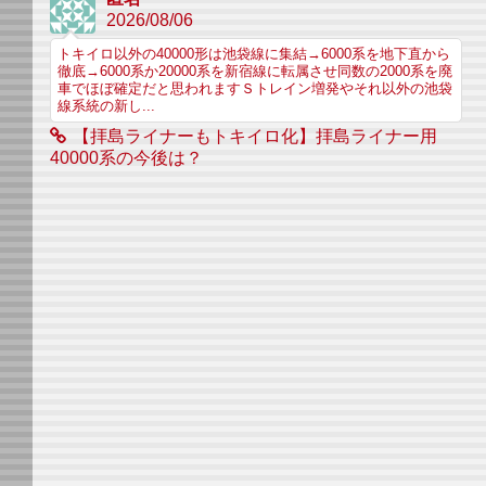
2026/08/06
トキイロ以外の40000形は池袋線に集結→6000系を地下直から
徹底→6000系か20000系を新宿線に転属させ同数の2000系を廃
車でほぼ確定だと思われますＳトレイン増発やそれ以外の池袋
線系統の新し...
【拝島ライナーもトキイロ化】拝島ライナー用
40000系の今後は？