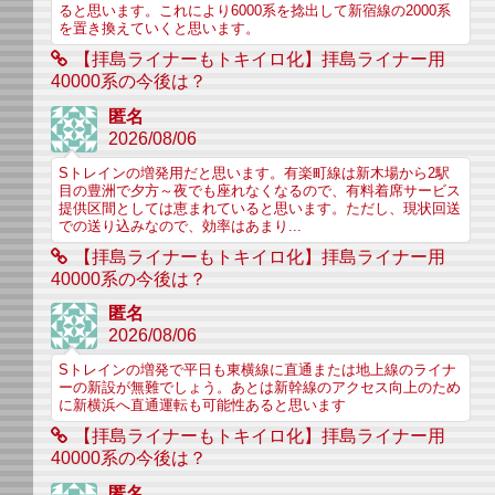
ると思います。これにより6000系を捻出して新宿線の2000系
を置き換えていくと思います。
【拝島ライナーもトキイロ化】拝島ライナー用
40000系の今後は？
匿名
2026/08/06
Sトレインの増発用だと思います。有楽町線は新木場から2駅
目の豊洲で夕方～夜でも座れなくなるので、有料着席サービス
提供区間としては恵まれていると思います。ただし、現状回送
での送り込みなので、効率はあまり...
【拝島ライナーもトキイロ化】拝島ライナー用
40000系の今後は？
匿名
2026/08/06
Sトレインの増発で平日も東横線に直通または地上線のライナ
ーの新設が無難でしょう。あとは新幹線のアクセス向上のため
に新横浜へ直通運転も可能性あると思います
【拝島ライナーもトキイロ化】拝島ライナー用
40000系の今後は？
匿名