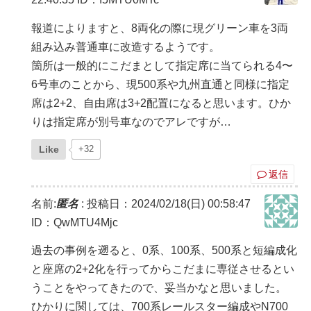
報道によりますと、8両化の際に現グリーン車を3両
組み込み普通車に改造するようです。
箇所は一般的にこだまとして指定席に当てられる4〜
6号車のことから、現500系や九州直通と同様に指定
席は2+2、自由席は3+2配置になると思います。ひか
りは指定席が別号車なのでアレですが…
Like
+32
返信
名前:
匿名
:
投稿日：2024/02/18(日) 00:58:47
ID：QwMTU4Mjc
過去の事例を遡ると、0系、100系、500系と短編成化
と座席の2+2化を行ってからこだまに専従させるとい
うことをやってきたので、妥当かなと思いました。
ひかりに関しては、700系レールスター編成やN700