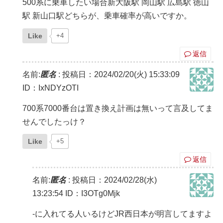
500系に乗車したい場合新大阪駅 岡山駅 広島駅 徳山
駅 新山口駅どちらが、乗車確率が高いですか。
Like
+4
返信
名前:
匿名
:
投稿日：2024/02/20(火) 15:33:09
ID：IxNDYzOTI
700系7000番台は置き換え計画は無いって言及してま
せんでしたっけ？
Like
+5
返信
名前:
匿名
:
投稿日：2024/02/28(水)
13:23:54
ID：I3OTg0Mjk
-に入れてる人いるけどJR西日本が明言してますよ