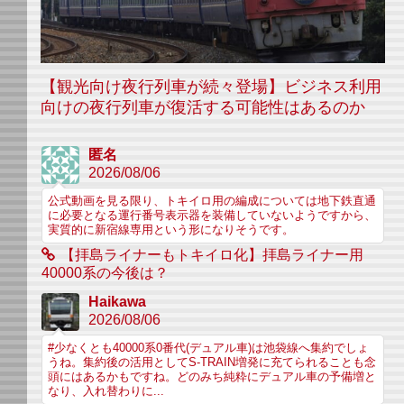
【観光向け夜行列車が続々登場】ビジネス利用
向けの夜行列車が復活する可能性はあるのか
匿名
2026/08/06
公式動画を見る限り、トキイロ用の編成については地下鉄直通
に必要となる運行番号表示器を装備していないようですから、
実質的に新宿線専用という形になりそうです。
【拝島ライナーもトキイロ化】拝島ライナー用
40000系の今後は？
Haikawa
2026/08/06
#少なくとも40000系0番代(デュアル車)は池袋線へ集約でしょ
うね。集約後の活用としてS-TRAIN増発に充てられることも念
頭にはあるかもですね。どのみち純粋にデュアル車の予備増と
なり、入れ替わりに...