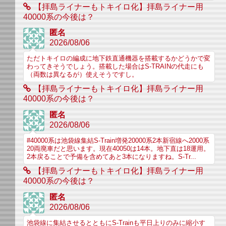
【拝島ライナーもトキイロ化】拝島ライナー用
40000系の今後は？
匿名
2026/08/06
ただトキイロの編成に地下鉄直通機器を搭載するかどうかで変
わってきそうでしょう。搭載した場合はS-TRAINの代走にも
（両数は異なるが）使えそうですし。
【拝島ライナーもトキイロ化】拝島ライナー用
40000系の今後は？
匿名
2026/08/06
#40000系は池袋線集結S-Train増発20000系2本新宿線へ2000系
20両廃車だと思います。現在40050は14本。地下直は18運用。
2本戻ることで予備を含めてあと3本になりますね。S-Tr...
【拝島ライナーもトキイロ化】拝島ライナー用
40000系の今後は？
匿名
2026/08/06
池袋線に集結させるとともにS-Trainも平日上りのみに縮小す