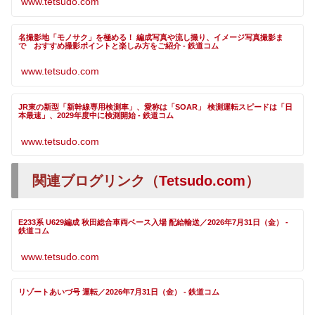
www.tetsudo.com
名撮影地「モノサク」を極める！ 編成写真や流し撮り、イメージ写真撮影ま
で おすすめ撮影ポイントと楽しみ方をご紹介 - 鉄道コム
www.tetsudo.com
JR東の新型「新幹線専用検測車」、愛称は「SOAR」 検測運転スピードは「日
本最速」、2029年度中に検測開始 - 鉄道コム
www.tetsudo.com
関連ブログリンク（
Tetsudo.com
）
E233系 U629編成 秋田総合車両ベース入場 配給輸送／2026年7月31日（金） -
鉄道コム
www.tetsudo.com
リゾートあいづ号 運転／2026年7月31日（金） - 鉄道コム