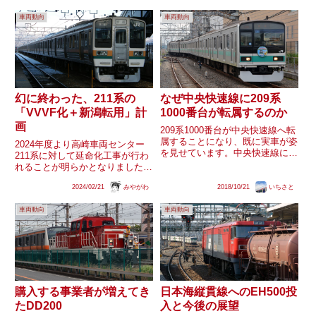
車両動向
車両動向
幻に終わった、211系の
なぜ中央快速線に209系
「VVVF化＋新潟転用」計
1000番台が転属するのか
画
209系1000番台が中央快速線へ転
属することになり、既に実車が姿
2024年度より高崎車両センター
を見せています。中央快速線に増
211系に対して延命化工事が行わ
投入が必要な理由、209系1000番
れることが明らかとなりました。
台の投入へ至る経緯を振り返りま
内容は「ベンチーレーターの撤
す。この記事の最新版について
2024/02/21
みやがわ
2018/10/21
いちさと
去」や「幕板を貼る工事」とな
JR車両動向に移行し、下記の記
り、分かる範囲では雨漏り対策な
事にまとめています。...
車両動向
車両動向
どといった、リニューアルとは程
遠い、必要最低限の延命措置と
感...
購入する事業者が増えてき
日本海縦貫線へのEH500投
たDD200
入と今後の展望