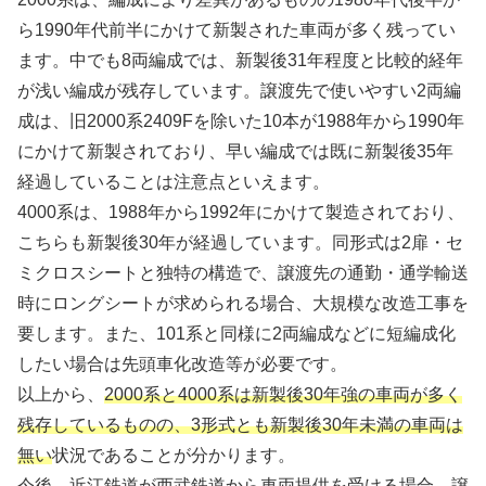
ら1990年代前半にかけて新製された車両が多く残ってい
ます。中でも8両編成では、新製後31年程度と比較的経年
が浅い編成が残存しています。譲渡先で使いやすい2両編
成は、旧2000系2409Fを除いた10本が1988年から1990年
にかけて新製されており、早い編成では既に新製後35年
経過していることは注意点といえます。
4000系は、1988年から1992年にかけて製造されており、
こちらも新製後30年が経過しています。同形式は2扉・セ
ミクロスシートと独特の構造で、譲渡先の通勤・通学輸送
時にロングシートが求められる場合、大規模な改造工事を
要します。また、101系と同様に2両編成などに短編成化
したい場合は先頭車化改造等が必要です。
以上から、
2000系と4000系は新製後30年強の車両が多く
残存しているものの、3形式とも新製後30年未満の車両は
無い
状況であることが分かります。
今後、近江鉄道が西武鉄道から車両提供を受ける場合、譲