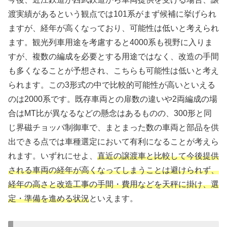
渡実績があるという観点では101系がまず候補に挙げられ
ますが、経年が高くなっており、可能性は低いと考えられ
ます。観光列車用途を考慮すると4000系も視野に入りま
すが、複数の編成を必要とする用途ではなく、改造の手間
も多くなることが予想され、こちらも可能性は低いと考え
られます。この3形式の中で比較的可能性が高いといえる
のは2000系です。既存車両との扉数の違いや2両編成の場
合はMT比が異なるなどの懸念はあるものの、300形と同
じ界磁チョッパ制御車で、まとまった数の車両と部品を供
出できる点では車種選定において有利になることが考えら
れます。いずれにせよ、
直近の譲渡車と比較して今後提供
される車両の経年が高くなってしまうことは避けられず、
経年の高さと改造工事の手間・費用などを天秤に掛け、選
定・準備を進める状況
といえます。