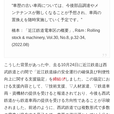
“車歴の古い車両については、今後部品調達やメ
ンテナンスが難しくなることが予想され、車両の
置換えを随時実施していく予定です。”
橋本：「近江鉄道電車区の概要」, R&m : Rolling
stock & machinery, Vol.30, No.8, p.32-34,
(2022.08)
こうした背景があった中、去る10月24日に近江鉄道は西
武鉄道との間で「近江鉄道線の安全運行の確保及び利便性
向上に関する支援協定」を
締結
しました。この協定にお
ける支援内容として、▽技術支援、▽人材派遣、▽鉄道車
両・資機材の提供を受けると報道されており、今後も西武
鉄道から鉄道車両の提供を受ける方向性であることが示唆
されました。前述のように、西武鉄道では複数形式で多数