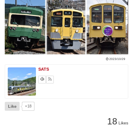
2023/10/29
SATS
Like
+18
18
Likes