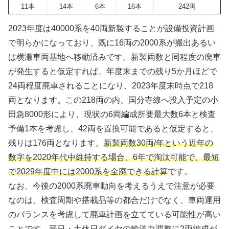
11本
14本
6本
16本
242両
2023年度は40000系を40両新製することが設備投資計画
で明らかになっており、既に16両の2000系が搬出あるい
は横瀬車両基地へ移動済みです。新製両数と同程度の廃車
が発生すると仮定すれば、年度末までの残り5か月ほどで
24両程度廃車されることになり、2023年度末時点で218
両となります。この218両の内、国分寺線へ投入予定の小
田急8000形により、現状の6両編成所要最大数6本と検査
予備1本を考慮し、42両を置換可能であると仮定すると、
残りは176両となります。
新製両数30両/年という近年の
数字を2020年代中維持する場合、6年で淘汰可能で、最短
で2029年度中には2000系を全廃できる計算
です。
なお、今後の2000系廃車動向を考えるうえで注意が必要
なのは、検査周期や搭載品等の都合だけでなく、車両運用
のバランスを考慮して廃車計画を立てている可能性が高い
ことです。平日・土休日ダイヤの輸送力調整に2両編成が