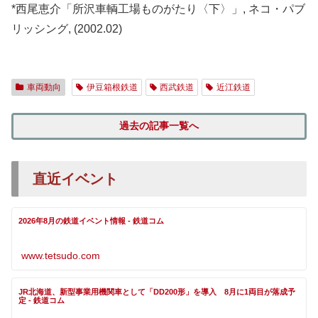
*西尾恵介「所沢車輌工場ものがたり〈下〉」, ネコ・パブ
リッシング, (2002.02)
車両動向
伊豆箱根鉄道
西武鉄道
近江鉄道
過去の記事一覧へ
直近イベント
2026年8月の鉄道イベント情報 - 鉄道コム
www.tetsudo.com
JR北海道、新型事業用機関車として「DD200形」を導入 8月に1両目が落成予
定 - 鉄道コム