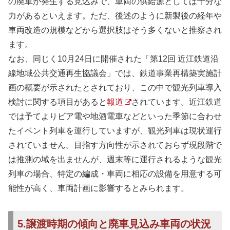
の廃車が発生する見込みで、車両の供給源としては十分な
力があるといえます。ただ、後述のように新製後の経年や
車両改造の規模などから選択肢はそう多くないと推察され
ます。
なお、同じく10月24日に開催された「第12回 近江鉄道沿
線地域公共交通再生協議会」では、鉄道事業再構築実施計
画の概要が示されたとされており、この中で観光列車導入
検討に関する項目があると
報道
されています。近江鉄道
では予てよりビア電や地酒電車などといった季節に合わせ
たイベント列車を運行していますが、観光列車は現状運行
されていません。目指す方向性が示されておらず現段階で
は推測の域を出ませんが、週末等に運行されるような観光
列車の場合、特定の編成・車両に相応の設備を用意する可
能性が高く、車両計画に影響するとみられます。
5.譲渡時期の傾向と廃車見込み車両の状況