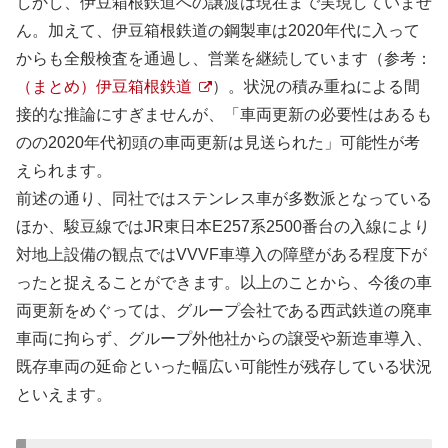
しかし、伊豆箱根鉄道への譲渡は現在まで実現していませ
ん。加えて、伊豆箱根鉄道の鋼製車は2020年代に入って
からも全般検査を通過し、営業を継続しています（参考：
（まとめ）伊豆箱根鉄道
）。状況の積み重ねによる間
接的な推論にすぎませんが、「車両更新の必要性はあるも
のの2020年代初頭の車両更新は見送られた」可能性が考
えられます。
前述の通り、同社ではステンレス車が多数派となっている
ほか、駿豆線ではJR東日本E257系2500番台の入線により
対地上設備の観点ではVVVF車導入の障壁がある程度下が
ったと捉えることができます。以上のことから、今後の車
両更新をめぐっては、グループ会社である西武鉄道の廃車
車両に拘らず、グループ外他社からの譲受や新造車導入、
既存車両の延命といった幅広い可能性が残存している状況
といえます。