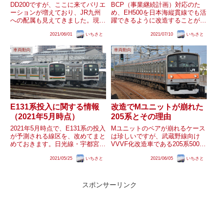
DD200ですが、ここに来てバリエ
BCP（事業継続計画）対応のた
ーションが増えており、JR九州
め、EH500を日本海縦貫線でも活
への配属も見えてきました。現
躍できるように改造することが報
在、601号機は輸送済み、701号
道されています。現在、EH500-
2021/06/01
いちさと
2021/07/10
いちさと
機、801号機が川重構内で目撃さ
24が富山貨物駅へ向けて無動力
れています。現状をまとめます。
回送されており、今後、各線区
車両動向
車両動向
水島臨海鉄道へ甲種輸送された
で、試運転や訓練が行われる可能
600番台倉敷から沿岸部...
性があります。日本海縦貫...
E131系投入に関する情報
改造でMユニットが崩れた
（2021年5月時点）
205系とその理由
2021年5月時点で、E131系の投入
Mユニットのペアが崩れるケース
が予測される線区を、改めてまと
は珍しいですが、武蔵野線向け
めておきます。日光線・宇都宮
VVVF化改造車である205系5000
線、相模線を筆頭に、鶴見線、南
番台は、1組だけペアが崩れてい
2021/05/25
いちさと
2021/06/05
いちさと
武支線が有力な状況です。日光
ます。推測される理由をまとめま
線・宇都宮線、鶴見線では3連も
す。武蔵野線転属の最終局面武蔵
登場するのではと思います。相模
野線へ転入した205系は、大半が
線2018年の東京総合車両...
山手線からの転入車でし...
スポンサーリンク