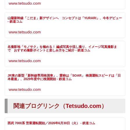
www.tetsudo.com
山陽新幹線「こだま」新デザインへ コンセプトは「YURARI」、今冬デビュー
- 鉄道コム
www.tetsudo.com
名撮影地「モノサク」を極める！ 編成写真や流し撮り、イメージ写真撮影ま
で おすすめ撮影ポイントと楽しみ方をご紹介 - 鉄道コム
www.tetsudo.com
JR東の新型「新幹線専用検測車」、愛称は「SOAR」 検測運転スピードは「日
本最速」、2029年度中に検測開始 - 鉄道コム
www.tetsudo.com
関連ブログリンク（
Tetsudo.com
）
西武 7000系 営業運転開始／2026年6月30日（火） - 鉄道コム