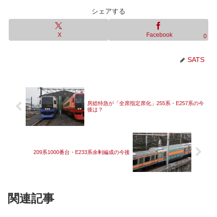
シェアする
X
Facebook
0
SATS
房総特急が「全席指定席化」255系・E257系の今
後は？
209系1000番台・E233系余剰編成の今後
関連記事