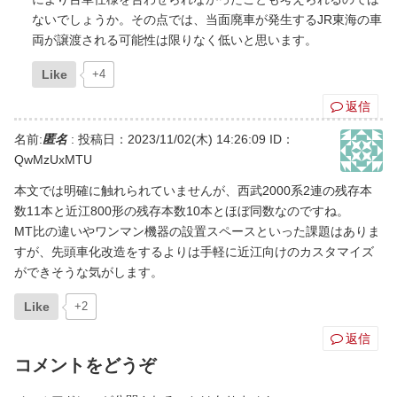
ないでしょうか。その点では、当面廃車が発生するJR東海の車
両が譲渡される可能性は限りなく低いと思います。
Like
+4
返信
名前:
匿名
:
投稿日：2023/11/02(木) 14:26:09
ID：
QwMzUxMTU
本文では明確に触れられていませんが、西武2000系2連の残存本
数11本と近江800形の残存本数10本とほぼ同数なのですね。
MT比の違いやワンマン機器の設置スペースといった課題はありま
すが、先頭車化改造をするよりは手軽に近江向けのカスタマイズ
ができそうな気がします。
Like
+2
返信
コメントをどうぞ