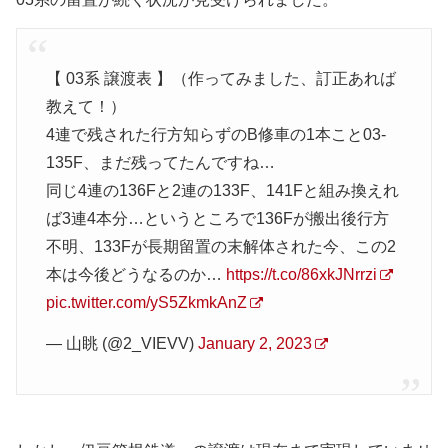
【 03系 譲渡表 】（作ってみました、訂正あれば
教えて！）
4連で残された行方知らずのB修車の1本こと03-
135F、まだ残ってたんですね…
同じ4連の136Fと2連の133F、141Fと組み換えれ
ば3連4本分…というところで136Fが搬出後行方
不明、133Fが長期留置の末解体された今、この2
本は今後どうなるのか…
https://t.co/86xkJNrrzi
pic.twitter.com/yS5ZkmkAnZ
— 山眺 (@2_VIEVV)
January 2, 2023