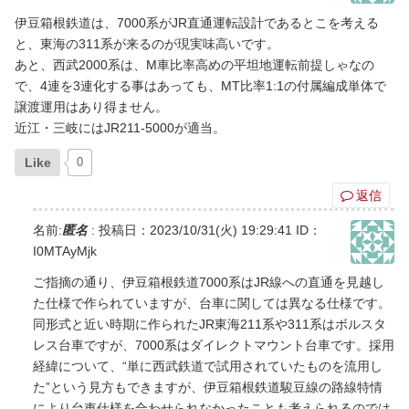
伊豆箱根鉄道は、7000系がJR直通運転設計であるとこを考える
と、東海の311系が来るのが現実味高いです。
あと、西武2000系は、M車比率高めの平坦地運転前提しゃなの
で、4連を3連化する事はあっても、MT比率1:1の付属編成単体で
譲渡運用はあり得ません。
近江・三岐にはJR211-5000が適当。
Like
0
返信
名前:
匿名
:
投稿日：2023/10/31(火) 19:29:41
ID：
I0MTAyMjk
ご指摘の通り、伊豆箱根鉄道7000系はJR線への直通を見越し
た仕様で作られていますが、台車に関しては異なる仕様です。
同形式と近い時期に作られたJR東海211系や311系はボルスタ
レス台車ですが、7000系はダイレクトマウント台車です。採用
経緯について、“単に西武鉄道で試用されていたものを流用し
た”という見方もできますが、伊豆箱根鉄道駿豆線の路線特情
により台車仕様を合わせられなかったことも考えられるのでは