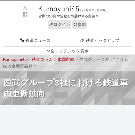
ログイン
参加
鉄道ニュース
鉄道ピックアップ
全コンテンツを表示
車両動向
施設動向
Kumoyuni45
>
鉄道コラム
>
車両動向
>
西武グループ3社における
車両技術
路線探訪
鉄道車両更新動向
ルール
サイトについて
西武グループ3社における鉄道車
両更新動向