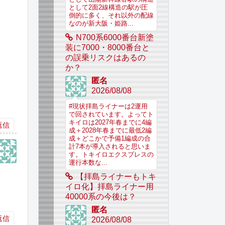
として2面2線構造の駅が圧
倒的に多く、それ以外の配線
なのが新大阪・姫路...
N700系6000番台新塗
装に7000・8000番台と
の誤乗リスクはあるの
か？
匿名
2026/08/08
#現状拝島ライナーは2運用
で回されています。よってト
キイロは2027年春までに4編
返信
成＋2028年春までに最低2編
成＋どこかで予備1編成の合
計7本が導入されると思いま
す。トキイロエクスプレスの
運行本数な...
【拝島ライナーもトキ
イロ化】拝島ライナー用
40000系の今後は？
匿名
返信
2026/08/08