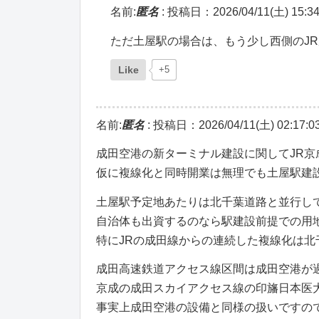
名前:
匿名
:
投稿日：2026/04/11(土) 15:34
ただ土屋駅の場合は、もう少し西側のJ
Like
+5
名前:
匿名
:
投稿日：2026/04/11(土) 02:17:0
成田空港の新ターミナル建設に関してJR
仮に複線化と同時開業は無理でも土屋駅建
土屋駅予定地あたりは北千葉道路と並行し
自治体も出資するのなら駅建設前提での用
特にJRの成田線からの連続した複線化は北
成田高速鉄道アクセス線区間は成田空港が
京成の成田スカイアクセス線の印旛日本医
事実上成田空港の設備と同様の扱いですの