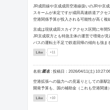
JR成田線や京成成田空港線扱いのJRや京
スキームが未定ですが成田高速鉄道アクセ
空港関係予算が投入される可能性が高く複
京成は現状成田スカイアクセス区間に年間5
JR京成双方とも特急主体の運営で増発が
バスの運転士不足で鉄道回帰の傾向も強ま
Like
+11
名前:
匿名
:
投稿日：2026/04/11(土) 10:27:0
空港拡張への協力への見返りとしての新駅
開発予算も、国の補助金（これも空港関連
Like
+10