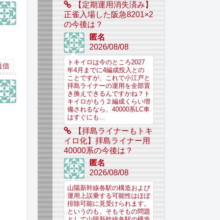
【定期運用消失済み】
正雀入場した阪急8201×2
の今後は？
匿名
2026/08/08
トキイロは今のところ2027
返信
年4月までに4編成投入との
ことですが、これで小江戸と
拝島ライナーの運用を全部置
き換えできるんですかね？ト
キイロがもう２編成くらい増
備されるなら、40000系LC車
はすぐにも...
【拝島ライナーもトキ
イロ化】拝島ライナー用
40000系の今後は？
匿名
2026/08/08
山陽新幹線各駅の構造および
運用上誤乗する可能性はほぼ
排除可能に見受けられます。
というのも、そもそもの問題
として山陽新幹線各駅の構造