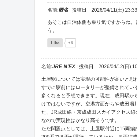
名前:
匿名
:
投稿日：2026/04/11(土) 23:33
あそこは自治体側も乗り気ですからね。
う。
Like
+6
名前:
JRE-N’EX
:
投稿日：2026/04/12(日) 10
土屋駅については実現の可能性が高いと思
すでに駅前にはロータリーが整備されてい
多くなると予想できます。現在、成田駅か
けではないですが、空港方面からや成田湯
た、JR成田線・京成成田スカイアクセス
なので実現性はかなり高そうです。
ただ問題点としては、土屋駅付近に15両編
209系で８両が運行しているため、８両編