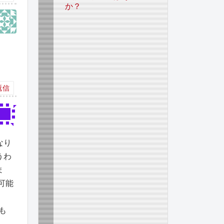
か？
返信
なり
うわ
ま
可能
も
ん。