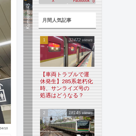
X
Facebook
0
月間人気記事
32472 views
【車両トラブルで運
休発生】285系老朽化
時、サンライズ号の
処遇はどうなる？
18145 views
04/10