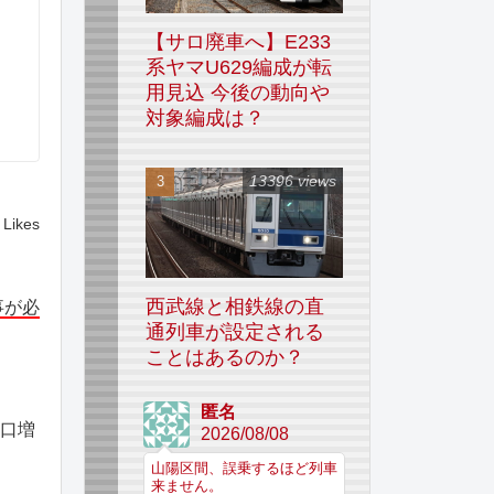
【サロ廃車へ】E233
系ヤマU629編成が転
用見込 今後の動向や
対象編成は？
13396 views
Likes
西武線と相鉄線の直
事が必
通列車が設定される
ことはあるのか？
匿名
人口増
2026/08/08
山陽区間、誤乗するほど列車
来ません。