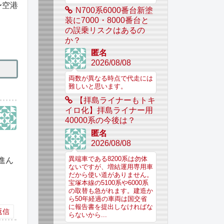
〜空港
N700系6000番台新塗
装に7000・8000番台と
の誤乗リスクはあるの
か？
匿名
2026/08/08
両数が異なる時点で代走には
難しいと思います。
【拝島ライナーもトキ
イロ化】拝島ライナー用
40000系の今後は？
匿名
2026/08/08
異端車である8200系は勿体
進ん
ないですが、増結運用専用車
だから使い道がありません。
宝塚本線の5100系や6000系
の取替も急がれます。建造か
ら50年経過の車両は国交省
に報告書を提出しなければな
返信
らないから...