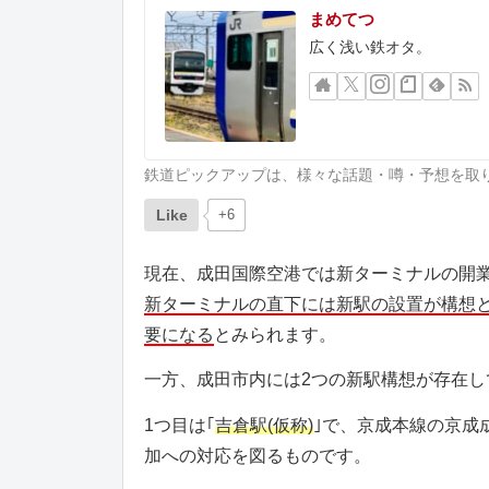
まめてつ
広く浅い鉄オタ。
鉄道ピックアップは、様々な話題・噂・予想を取
Like
+6
現在、成田国際空港では新ターミナルの開
新ターミナルの直下には新駅の設置が構想
要になる
とみられます。
一方、成田市内には2つの新駅構想が存在し
1つ目は｢
吉倉駅(仮称)
｣で、京成本線の京成
加への対応を図るものです。