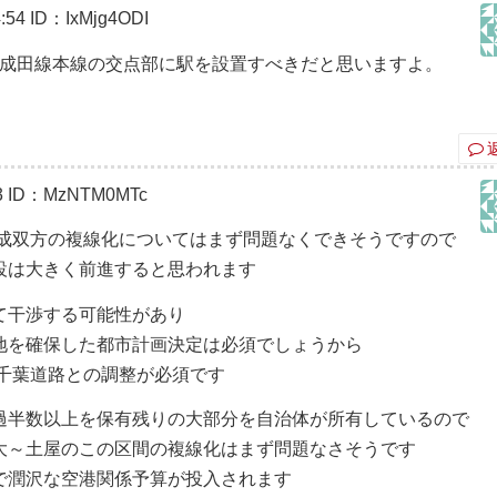
:54
ID：IxMjg4ODI
R成田線本線の交点部に駅を設置すべきだと思いますよ。
3
ID：MzNTM0MTc
京成双方の複線化についてはまず問題なくできそうですので
設は大きく前進すると思われます
て干渉する可能性があり
地を確保した都市計画決定は必須でしょうから
千葉道路との調整が必須です
過半数以上を保有残りの大部分を自治体が所有しているので
大～土屋のこの区間の複線化はまず問題なさそうです
で潤沢な空港関係予算が投入されます