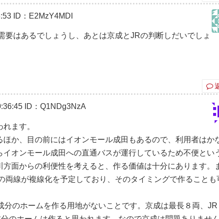
:53
ID：E2MzY4MDI
需要はあるでしょうし、あとは京成とJRの判断しだいでしょ
:36:45
ID：Q1NDg3NzA
われます。
るほか、目の前にはイオンモール成田もあるので、利用者はか
らイオンモール成田への直通バスが運行しているため不便とい
川方面からの利便性を考えると、作る価値は十分にあります。
線の両線が複線化を予定しており、そのタイミングで作ることも
成分のホームを作る用地がないことです。京成は最長８両、JR
成分のホームは作ると思われます。なので京成は問題ありませ