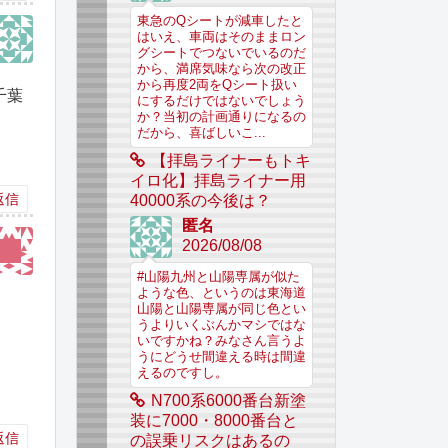
東急のQシートが減車したと
はいえ、車両はそのままロン
グシートでつないでいるのだ
から、満席気味なら次の改正
から再度2両をQシート扱い
千葉
にするだけではないでしょう
か？当初の計画通りになるの
だから、喜ばしいこ...
【拝島ライナーもトキ
イロ化】拝島ライナー用
返信
40000系の今後は？
匿名
2026/08/08
#山陽九州と山陽専属が似た
ような色、というのは東海道
山陽と山陽専属が同じ色とい
うよりいくぶんかマシではな
いですかね？みなさん言うよ
うにどうせ間違える時は間違
えるのですし。
N700系6000番台新塗
装に7000・8000番台と
返信
の誤乗リスクはあるの