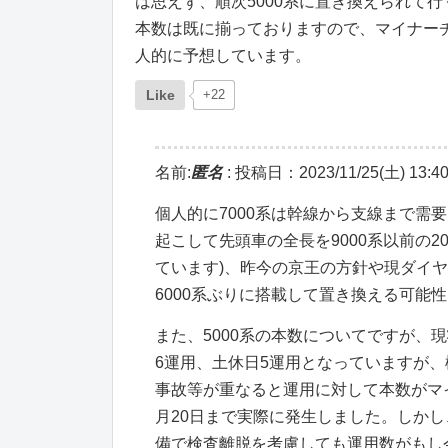
は思えず、順次5000系に置き換えられて
本数は既に揃っておりますので、マイナー
人的に予想しています。
Like
+22
名前:
匿名
:
投稿日：2023/11/25(土) 13:40
個人的に7000系は幹線から支線まで需
起こして先頭車の全長を9000系以前の20
ています)、昨今の京王の方針や現ダイ
6000系ぶりに搭載して置き換える可能
また、5000系の本数についてですが、
6運用、土休日5運用となっていますが
事故等が重なると運用に対して本数がマイ
月20日まで実際に発生しました。しかし
備で検査離脱を考慮しても運用数がもし