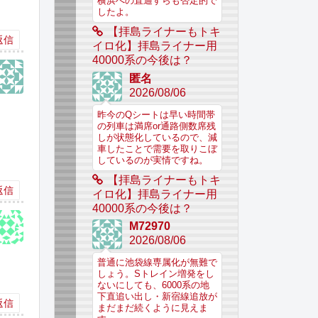
横浜への直通すらも否定的で
したよ。
【拝島ライナーもトキ
返信
イロ化】拝島ライナー用
40000系の今後は？
匿名
2026/08/06
昨今のQシートは早い時間帯
の列車は満席or通路側数席残
しが状態化しているので、減
車したことで需要を取りこぼ
しているのが実情ですね。
【拝島ライナーもトキ
返信
イロ化】拝島ライナー用
40000系の今後は？
M72970
2026/08/06
普通に池袋線専属化が無難で
しょう。Sトレイン増発をし
ないにしても、6000系の地
下直追い出し・新宿線追放が
返信
まだまだ続くように見えま