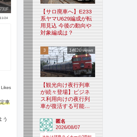
731F
【サロ廃車へ】E233
系ヤマU629編成が転
11/24
用見込 今後の動向や
対象編成は？
14620 views
【観光向け夜行列車
Likes
が続々登場】ビジネ
ス利用向けの夜行列
指定車
車が復活する可能性
はあるのか
よう
匿名
2026/08/07
それは拝島ライナーの2両短