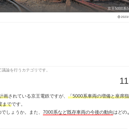
京王5000系5
2023/
て議論を行うカテゴリです。
11
が計画
されている京王電鉄ですが、
「5000系車両の増備と座席
度まで
です。
のでしょうか。また、
7000系など既存車両の今後の動向
はどの