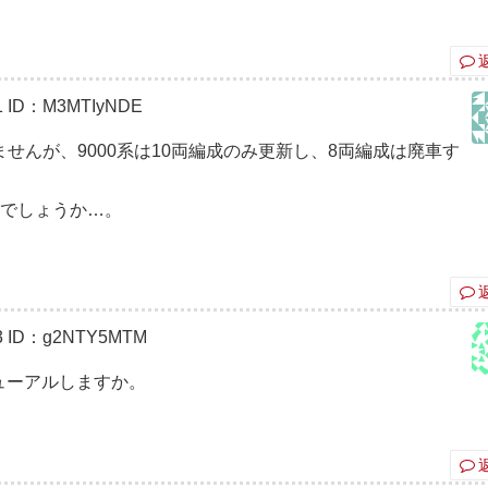
1
ID：M3MTIyNDE
せんが、9000系は10両編成のみ更新し、8両編成は廃車す
のでしょうか…。
3
ID：g2NTY5MTM
ニューアルしますか。