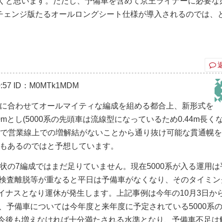
行くと思います。ただし、予備車を含めて京王ライナーに必要な
チェンジ版たるオールロングシート仕様が導入されるのでは、
:57
ID：M0MTk1MDM
要に合わせてオールマイティな編成を組める都合上、新形式を
mとし(5000系の先頭車は流線型になっているため0.44m長く
ヤで営業線上での増解結がないことから通り抜け可能な貫通幌
性もあるのではと予想しています。
現状の7編成ではまだ足りていません。現在5000系が入る運用は
、検査離脱等が重なると平日は予備車がなくなり、そのタイミン
ナスとなり運休が発生します。上記事例は今年の10月3日から
、予備車については今年度と来年度に予定されている5000系
今後も増えなければ十分満たされる水準となり、予備車不足は