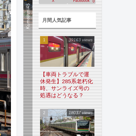
X
Facebook
0
月間人気記事
39163 views
【車両トラブルで運
休発生】285系老朽化
時、サンライズ号の
処遇はどうなる？
18037 views