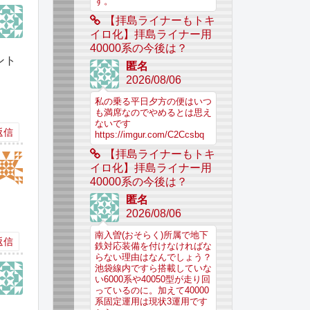
す。
【拝島ライナーもトキ
イロ化】拝島ライナー用
40000系の今後は？
ント
匿名
2026/08/06
私の乗る平日夕方の便はいつ
も満席なのでやめるとは思え
ないです
返信
https://imgur.com/C2Ccsbq
【拝島ライナーもトキ
イロ化】拝島ライナー用
40000系の今後は？
匿名
2026/08/06
南入曽(おそらく)所属で地下
返信
鉄対応装備を付けなければな
らない理由はなんでしょう？
池袋線内ですら搭載していな
い6000系や40050型が走り回
っているのに。加えて40000
系固定運用は現状3運用です