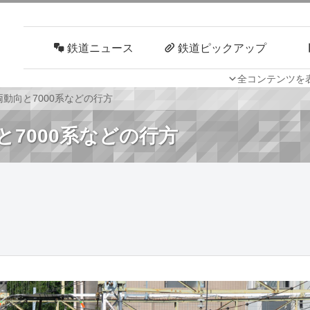
鉄道ニュース
鉄道ピックアップ
全コンテンツを
車両技術
路線探訪
動向と7000系などの行方
7000系などの行方