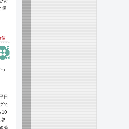
必要
と個
返信
なっ
を
平日
グで
10
の増
解消