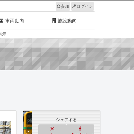
参加
ログイン
車両動向
施設動向
表示
ルール
サイトについて
シェアする