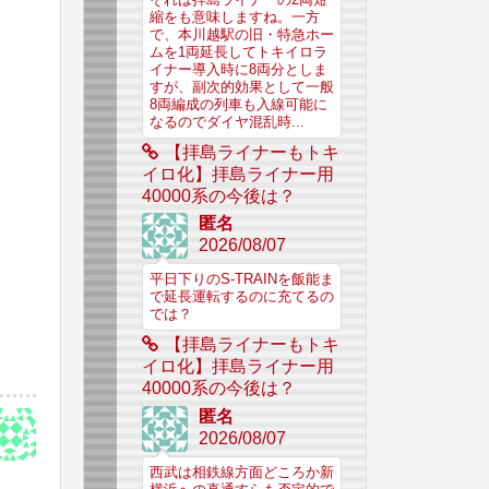
縮をも意味しますね。一方
で、本川越駅の旧・特急ホー
ムを1両延長してトキイロラ
イナー導入時に8両分としま
すが、副次的効果として一般
8両編成の列車も入線可能に
なるのでダイヤ混乱時...
【拝島ライナーもトキ
イロ化】拝島ライナー用
40000系の今後は？
匿名
2026/08/07
平日下りのS-TRAINを飯能ま
で延長運転するのに充てるの
では？
【拝島ライナーもトキ
イロ化】拝島ライナー用
40000系の今後は？
匿名
2026/08/07
西武は相鉄線方面どころか新