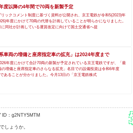
3年度以降の4年間で70両を新製予定
リックコメント制度に基づく資料が公開され、京王電鉄が令和5(2023)年
2026)年度にかけて70両の代替を計画していることが明らかになりました。
0月に同社が計画している運賃改定に向けて国土交通省へ提
0系車両の増備と座席指定車の拡充」は2024年度まで
ら2026年度にかけて合計70両の新製が予定されている京王電鉄ですが、「最
車両の増備と座席指定車のさらなる拡充」名目での設備投資は令和6年度
)までであることが分かりました。今月13日の「京王電鉄株式
7
ID：g2NTY5MTM
系でしょうか。