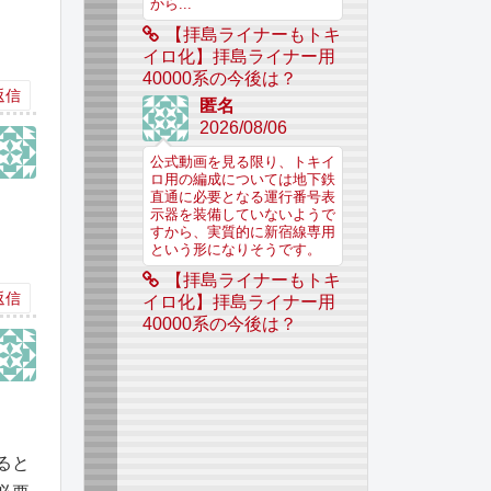
から...
【拝島ライナーもトキ
イロ化】拝島ライナー用
40000系の今後は？
返信
匿名
2026/08/06
公式動画を見る限り、トキイ
ロ用の編成については地下鉄
直通に必要となる運行番号表
示器を装備していないようで
すから、実質的に新宿線専用
という形になりそうです。
【拝島ライナーもトキ
返信
イロ化】拝島ライナー用
40000系の今後は？
ると