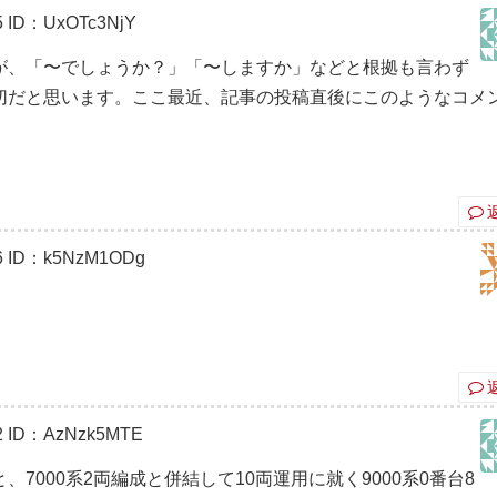
5
ID：UxOTc3NjY
が、「〜でしょうか？」「〜しますか」などと根拠も言わず
切だと思います。ここ最近、記事の投稿直後にこのようなコメ
6
ID：k5NzM1ODg
2
ID：AzNzk5MTE
7000系2両編成と併結して10両運用に就く9000系0番台8