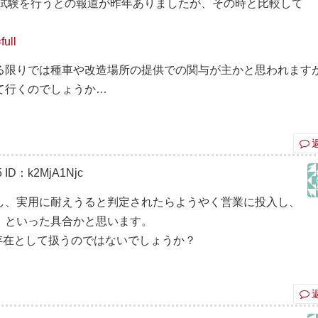
て試験を行うとの報道が昨年ありましたが、その時と比較して
full
る限りでは種車や改造場所の提供での関与が主かと思われます
て行くのでしょうか…
5
ID：k2MjA1Njc
し、実用に耐えうると判定されたらようやく営業に投入し、
、といった具合かと思います。
うな存在として扱うのではないでしょうか？