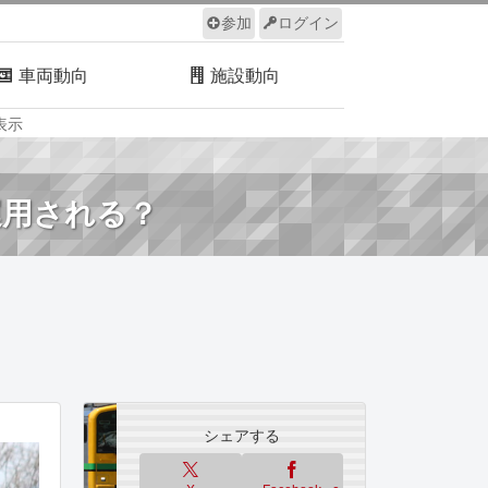
参加
ログイン
車両動向
施設動向
表示
ルール
サイトについて
運用される？
シェアする