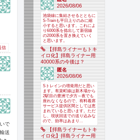
2026/08/06
池袋線に集結させるとともに
S-Trainも平日上りのみに縮
小すると思います。これによ
り6000系を捻出して新宿線
の2000系を置き換えていく
と思います。
返信
【拝島ライナーもトキ
イロ化】拝島ライナー用
40000系の今後は？
匿名
2026/08/06
Sトレインの増発用だと思い
ます。有楽町線は新木場から
2駅目の豊洲で夕方～夜でも
座れなくなるので、有料着席
サービス提供区間としては恵
まれていると思います。ただ
し、現状回送での送り込みな
ので、効率はあまり...
いで
【拝島ライナーもトキ
輸送
イロ化】拝島ライナー用