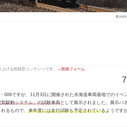
2025/
り上げる投稿型コンテンツです。
→投稿フォーム
7
・006ですが、11月3日に開催された水海道車両基地でのイベ
電気駆動システム」
の試験車両
として展示されました。展示パ
されるもので、
来年度には走行試験も予定されている
ようです