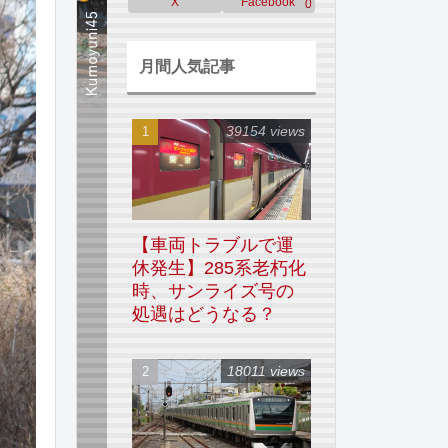
X
Facebook
0
月間人気記事
39154 views
【車両トラブルで運
休発生】285系老朽化
時、サンライズ号の
処遇はどうなる？
18011 views