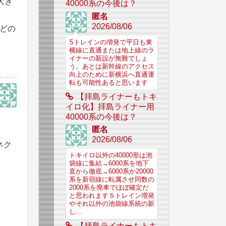
大き
40000系の今後は？
匿名
2026/08/06
どの
Sトレインの増発で平日も東
横線に直通または地上線のラ
イナーの新設が無難でしょ
う。あとは新幹線のアクセス
向上のために新横浜へ直通運
転も可能性あると思います
【拝島ライナーもトキ
イロ化】拝島ライナー用
40000系の今後は？
匿名
2026/08/06
ネク
トキイロ以外の40000形は池
袋線に集結→6000系を地下
直から徹底→6000系か20000
系を新宿線に転属させ同数の
2000系を廃車でほぼ確定だ
と思われますＳトレイン増発
やそれ以外の池袋線系統の新
し...
【拝島ライナーもトキ