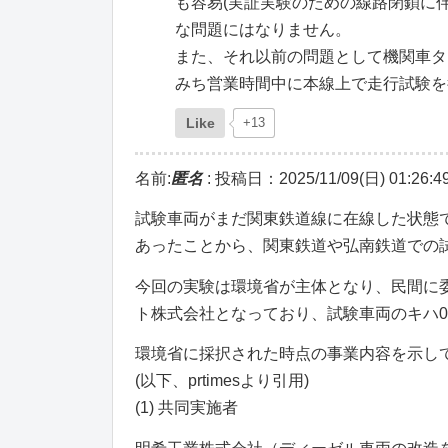
も容易(実証実験のための線路閉鎖に
な問題にはなりません。
また、それ以前の問題として機関車タ
みち営業時間中に本線上で走行試験を
Like
+13
名前:
匿名
:
投稿日：2025/11/09(日) 01:26:4
試験車両がまだ関東鉄道線に在線した状態で
あったことから、関東鉄道や弘南鉄道での
今回の実験は環境省が主体となり、民間に
ト株式会社となっており、試験車両のキハ0
環境省に採択された時点の事業内容を示して
(以下、prtimesより引用)
(1) 共同実施者