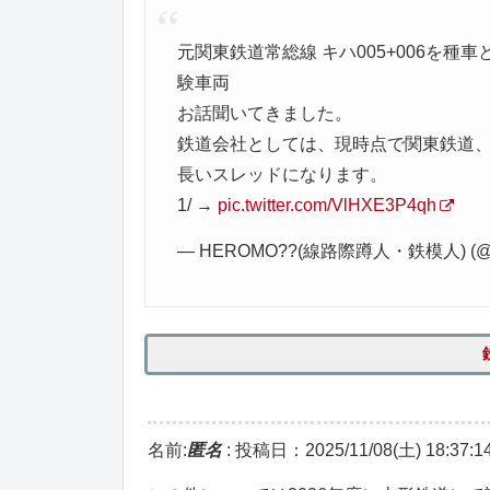
元関東鉄道常総線 キハ005+006を
験車両
お話聞いてきました。
鉄道会社としては、現時点で関東鉄道
長いスレッドになります。
1/ →
pic.twitter.com/VlHXE3P4qh
— HEROMO??(線路際蹲人・鉄模人) (@
名前:
匿名
:
投稿日：2025/11/08(土) 18:37:1