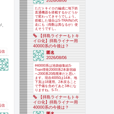
2026/08/06
ただトキイロの編成に地下鉄
直通機器を搭載するかどうか
で変わってきそうでしょう。
搭載した場合はS-TRAINの代
走にも（両数は異なるが）使
が、
えそうですし。
【拝島ライナーもトキ
イロ化】拝島ライナー用
40000系の今後は？
返信
匿名
2026/08/06
#40000系は池袋線集結S-
Train増発20000系2本新宿線
へ2000系20両廃車だと思い
ます。現在40050は14本。地
下直は18運用。2本戻ること
で予備を含めてあと3本にな
りますね。S-Tr...
【拝島ライナーもトキ
イロ化】拝島ライナー用
返信
40000系の今後は？
匿名