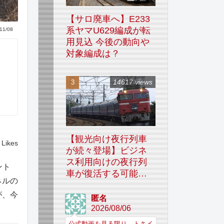
【サロ廃車へ】E233
系ヤマU629編成が転
11/08
用見込 今後の動向や
対象編成は？
14617 views
【観光向け夜行列車
Likes
が続々登場】ビジネ
ス利用向けの夜行列
ント
車が復活する可能性
ネルの
はあるのか
が、今
匿名
2026/08/06
公式動画を見る限り、トキイ