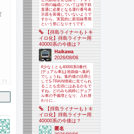
ロ用の編成については地下鉄
直通に必要となる運行番号表
実
示器を装備していないようで
すから、実質的に新宿線専用
という形になりそうです。
【拝島ライナーもトキ
イロ化】拝島ライナー用
40000系の今後は？
Haikawa
2026/08/06
#少なくとも40000系0番代
(デュアル車)は池袋線へ集約
でしょうね。集約後の活用と
してS-TRAIN増発に充てられ
ることも念頭にはあるかもで
すね。どのみち純粋にデュア
ル車の予備増となり、入れ替
わりに...
【拝島ライナーもトキ
イロ化】拝島ライナー用
40000系の今後は？
匿名