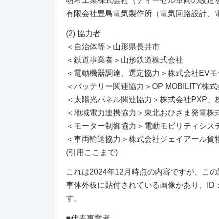
明希工業株式会社（ディーゼル車両の改造
有限会社豊島電気製作所（電気回路設計、
(2) 協力者
＜自治体等＞山形県長井市
＜鉄道事業者＞山形鉄道株式会社
＜電動機器調達、選定協力＞株式会社EV
＜バッテリー関連協力＞OP MOBILITY
＜太陽光パネル関連協力＞株式会社PXP、株式会
＜地域電力連携協力＞東北おひさま発電株
＜モーター制御協力＞電動モビリティシ
＜車両輸送協力＞株式会社ジェイアール貨
(引用ここまで)
これは2024年12月時点の内容ですが、
車体外板に貼付されている画像があり、ID：
す。
■代表事業者