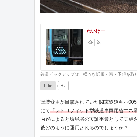
わいけー
鉄道ピックアップは、様々な話題・噂・予想を取
Like
+7
塗装変更が目撃されていた関東鉄道キハ005
にて
「レトロフィット型鉄道車両用省エネ
内容によると環境省の実証事業として実施
後どのように運用されるのでしょうか？