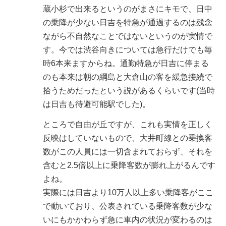
蔵小杉で出来るというのがまさにキモで、日中
の乗降が少ない日吉を特急が通過するのは残念
ながら不自然なことではないというのが実情で
す。今では渋谷向きについては急行だけでも毎
時6本来ますからね。通勤特急が日吉に停まる
のも本来は朝の綱島と大倉山の客を緩急接続で
拾うためだったという説があるくらいです(当時
は日吉も待避可能駅でした)。
ところで自由が丘ですが、これも実情を正しく
反映はしていないもので、大井町線との乗換客
数がこの人員には一切含まれておらず、それを
含むと2.5倍以上に乗降客数が膨れ上がるんです
よね。
実際には日吉より10万人以上多い乗降客がここ
で動いており、公表されている乗降客数が少な
いにもかかわらず急に車内の状況が変わるのは