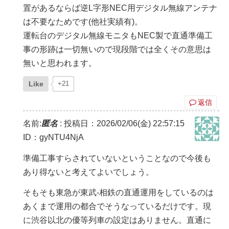
置があるならば逆L字形NEC用デジタル無線アンテナ
は不要なためです(他社実績有)。
運転台のデジタル無線モニタもNEC製で直通準備工
事の形跡は一切無いので現段階では全くその意思は
無いと思われます。
Like
+21
返信
名前:
匿名
:
投稿日：2026/02/06(金) 22:57:15
ID：gyNTU4NjA
準備工事すらされていないということなので今後も
あり得ないと考えてよいでしょう。
そもそも東急が東武-相鉄の直通運用をしているのは
あくまで運用の都合でそうなっているだけです。現
に渋谷以北の優等列車の設定はありません。直通に