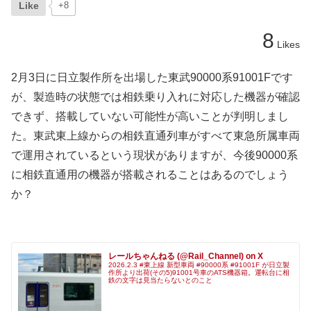
Like
+8
8
Likes
2月3日に日立製作所を出場した東武90000系91001Fです
が、製造時の状態では相鉄乗り入れに対応した機器が確認
できず、搭載していない可能性が高いことが判明しまし
た。東武東上線からの相鉄直通列車がすべて東急所属車両
で運用されているという現状がありますが、今後90000系
に相鉄直通用の機器が搭載されることはあるのでしょう
か？
レールちゃんねる (@Rail_Channel) on X
2026.2.3 #東上線 新型車両 #90000系 #91001F が日立製
作所より出荷(その5)91001号車のATS機器箱。運転台に相
鉄の文字は見当たらないとのこと