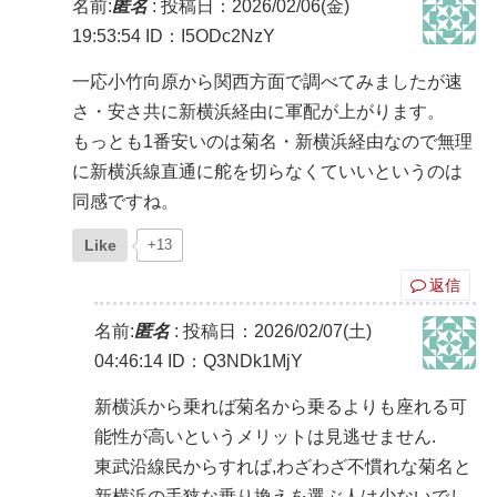
名前:
匿名
:
投稿日：2026/02/06(金)
19:53:54
ID：I5ODc2NzY
一応小竹向原から関西方面で調べてみましたが速
さ・安さ共に新横浜経由に軍配が上がります。
もっとも1番安いのは菊名・新横浜経由なので無理
に新横浜線直通に舵を切らなくていいというのは
同感ですね。
Like
+13
返信
名前:
匿名
:
投稿日：2026/02/07(土)
04:46:14
ID：Q3NDk1MjY
新横浜から乗れば菊名から乗るよりも座れる可
能性が高いというメリットは見逃せません.
東武沿線民からすれば,わざわざ不慣れな菊名と
新横浜の手狭な乗り換えを選ぶ人は少ないでし