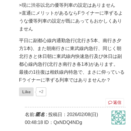
>現に渋谷以北の優等列車の設定はありません
>直通にメリットがあるならFライナーに準ずるよ
うな優等列車の設定が既にあってもおかしくあり
ません
平日に副都心線内通勤急行(北行き5本、南行き夕
方1本)、また朝南行きに東武線内急行、同じく朝
北行きと休日朝に東武線内快速急行及び休日は副
都心線内急行(北行き南行き各1本)があります。
最後の1往復は相鉄線内特急で、まさに仰っている
Fライナーに準ずる列車ではありませんか？
Like
+2
返信
名前:
匿名
:
投稿日：2026/02/08(日)
00:48:18
ID：QxNDQ4NDg