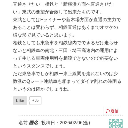
直通させたい」相鉄と「新横浜方面へ直通させた
い」東武の要望が合致して出来たものです。
東武としてはFライナーや新木場方面が直通の主力で
あることは変わらず、相鉄直通はあくまでオマケの
様な形で見ていると思います。
相鉄としても東急車を相鉄線内でできるだけ走らせ
ないと相鉄車の南北・三田・埼玉高速内の運用によ
って生じる車両使用料を相殺できないので必要ない
というスタンスでしょう。
ただ東急車でしか相鉄ー東上線間を走れないのは少
数派のQシート連結車も相まってダイヤ乱れの時困る
というのは確かでしょうね。
Like
+35
返信
名前:
匿名
:
投稿日：2026/02/06(金)