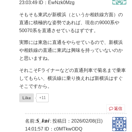
23:03:49
ID：EwNzk0Mzg
そもそも東武が新横浜（というか相鉄線方面）の
直通に積極的な姿勢であれば、現在の9000系や
50070系を直通させているはずです。
実際には東急に直通をやらせているので、新横浜
や相鉄線の直通に東武は興味を持っていないのか
と思いますね。
それこそFライナーなどの直通列車で菊名まで乗車
してもらい、横浜線に乗り換えれば新横浜はすぐ
そこですから。
Like
+11
返信
名前:
𝕊_𝕜𝕠𝕚
:
投稿日：2026/02/08(日)
14:01:57
ID：c0MTkwODQ