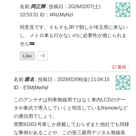
名前:
岡正輝
:
投稿日：2026/02/07(土)
10:53:31
ID：I4NzMyNzI
同意見です、そもそもJRで朝しか埼玉県に来ない
し、メトロ車も行かないのに必要性が感じられま
せん🚃
Like
+8
返信
名前:
匿名
:
投稿日：2026/02/06(金) 21:04:15
ID：E5MjMwNjI
このアンテナは列車無線用ではなく車内LCDのデー
タや東武で導入していくと明言しているRemoteなど
の通信用でしょう。
実際91001号車しか搭載しておらずまた他社でも同様
な事例があることや、この形三菱用デジタル無線装