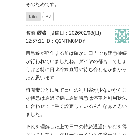
そのためです。
Like
+3
名前:
匿名
:
投稿日：2026/02/08(日)
12:57:11
ID：Q2NTM0MDY
目黒線が延伸する前は確かに日吉でも緩急接続
が行われていましたね。ダイヤの都合上でしょ
うけど特に日比谷線直通の待ち合わせが多かっ
たと思います。
時間帯ごとに見て日中の利用客が少ないからこ
そ特急は通過で逆に通勤特急は停車と利用状況
に合わせて上手く設定しているんだなぁと思い
ました。
それを理解した上で日中の特急通過はやむを得
ないにしても、グリーンラインとの接続はもう