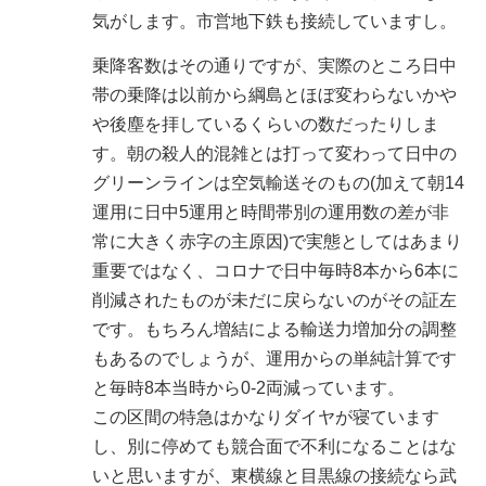
気がします。市営地下鉄も接続していますし。
乗降客数はその通りですが、実際のところ日中
帯の乗降は以前から綱島とほぼ変わらないかや
や後塵を拝しているくらいの数だったりしま
す。朝の殺人的混雑とは打って変わって日中の
グリーンラインは空気輸送そのもの(加えて朝14
運用に日中5運用と時間帯別の運用数の差が非
常に大きく赤字の主原因)で実態としてはあまり
重要ではなく、コロナで日中毎時8本から6本に
削減されたものが未だに戻らないのがその証左
です。もちろん増結による輸送力増加分の調整
もあるのでしょうが、運用からの単純計算です
と毎時8本当時から0-2両減っています。
この区間の特急はかなりダイヤが寝ています
し、別に停めても競合面で不利になることはな
いと思いますが、東横線と目黒線の接続なら武