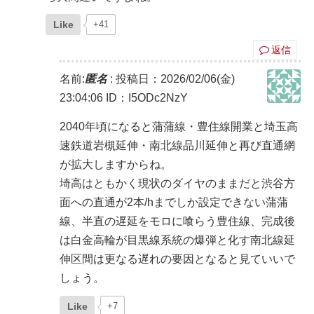
Like
+41
返信
名前:
匿名
:
投稿日：2026/02/06(金)
23:04:06
ID：I5ODc2NzY
2040年頃になると蒲蒲線・豊住線開業と埼玉高
速鉄道岩槻延伸・南北線品川延伸と再び直通網
が拡大しますからね。
埼高はともかく現状のダイヤのままだと渋谷方
面への直通が2本/hまでしか設定できない蒲蒲
線、半直の遅延をモロに喰らう豊住線、完成後
は白金高輪が目黒線系統の爆弾と化す南北線延
伸区間は更なる遅れの要因となると見ていいで
しょう。
Like
+7