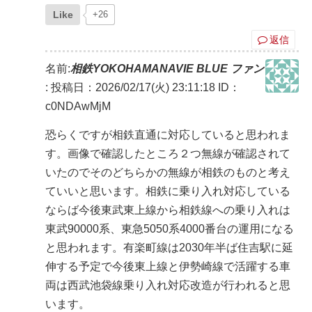
Like
+26
返信
名前:
相鉄YOKOHAMANAVIE BLUE ファン
:
投稿日：2026/02/17(火) 23:11:18
ID：
c0NDAwMjM
恐らくですが相鉄直通に対応していると思われま
す。画像で確認したところ２つ無線が確認されて
いたのでそのどちらかの無線が相鉄のものと考え
ていいと思います。相鉄に乗り入れ対応している
ならば今後東武東上線から相鉄線への乗り入れは
東武90000系、東急5050系4000番台の運用になる
と思われます。有楽町線は2030年半ば住吉駅に延
伸する予定で今後東上線と伊勢崎線で活躍する車
両は西武池袋線乗り入れ対応改造が行われると思
います。