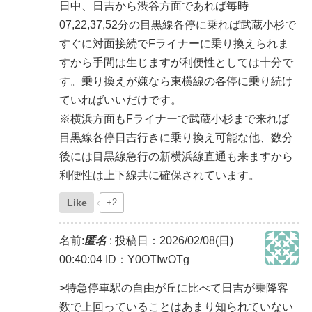
日中、日吉から渋谷方面であれば毎時
07,22,37,52分の目黒線各停に乗れば武蔵小杉で
すぐに対面接続でFライナーに乗り換えられま
すから手間は生じますが利便性としては十分で
す。乗り換えが嫌なら東横線の各停に乗り続け
ていればいいだけです。
※横浜方面もFライナーで武蔵小杉まで来れば
目黒線各停日吉行きに乗り換え可能な他、数分
後には目黒線急行の新横浜線直通も来ますから
利便性は上下線共に確保されています。
Like
+2
名前:
匿名
:
投稿日：2026/02/08(日)
00:40:04
ID：Y0OTIwOTg
>特急停車駅の自由が丘に比べて日吉が乗降客
数で上回っていることはあまり知られていない