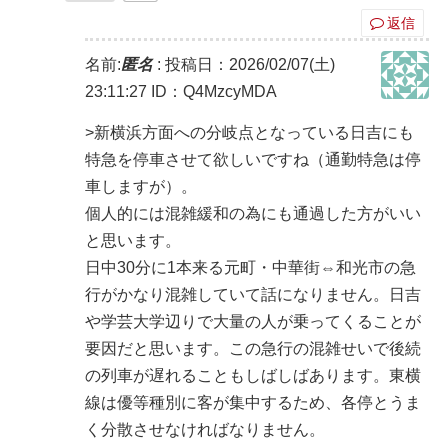
返信
名前:
匿名
:
投稿日：2026/02/07(土)
23:11:27
ID：Q4MzcyMDA
>新横浜方面への分岐点となっている日吉にも
特急を停車させて欲しいですね（通勤特急は停
車しますが）。
個人的には混雑緩和の為にも通過した方がいい
と思います。
日中30分に1本来る元町・中華街⇔和光市の急
行がかなり混雑していて話になりません。日吉
や学芸大学辺りで大量の人が乗ってくることが
要因だと思います。この急行の混雑せいで後続
の列車が遅れることもしばしばあります。東横
線は優等種別に客が集中するため、各停とうま
く分散させなければなりません。