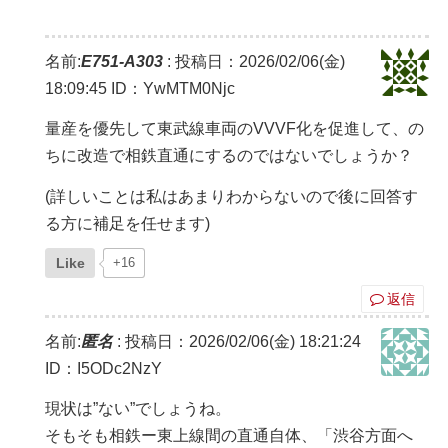
名前:
E751-A303
:
投稿日：2026/02/06(金)
18:09:45
ID：YwMTM0Njc
量産を優先して東武線車両のVVVF化を促進して、の
ちに改造で相鉄直通にするのではないでしょうか？
(詳しいことは私はあまりわからないので後に回答す
る方に補足を任せます)
Like
+16
返信
名前:
匿名
:
投稿日：2026/02/06(金) 18:21:24
ID：I5ODc2NzY
現状は”ない”でしょうね。
そもそも相鉄ー東上線間の直通自体、「渋谷方面へ