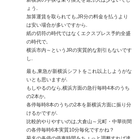
ょう.
加算運賃を取られても,JR分の料金を払うより
は安い場合が多いですから.
紙の切符の時代ではなくエクスプレス予約全盛
の時代で,
横浜市内～というJRの実質的な割引もないです
し.
最も,東急が新横浜シフトをこれ以上しようがな
いとも思いますが.
もしやるのなら,横浜方面の急行毎時4本のうち
の2本か,
各停毎時8本のうちの2本を新横浜方面に振り分
けるかですが.
比較的やりやすいのは,大倉山～元町・中華街間
の各停毎時6本実質10分毎化ですかね？
菊名の各停の停車時間をちょっと調整すれば達