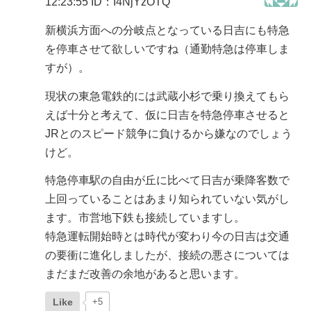
12:23:55
ID：I4NjYzOTQ
新横浜方面への分岐点となっている日吉にも特急
を停車させて欲しいですね（通勤特急は停車しま
すが）。
現状の東急電鉄的には武蔵小杉で乗り換えてもら
えば十分と考えて、仮に日吉を特急停車させると
JRとのスピード競争に負けるから嫌なのでしょう
けど。
特急停車駅の自由が丘に比べて日吉が乗降客数で
上回っていることはあまり知られていない気がし
ます。市営地下鉄も接続していますし。
特急運転開始時とは時代が変わり今の日吉は交通
の要衝に進化しましたが、接続の悪さについては
まだまだ改善の余地があると思います。
Like
+5