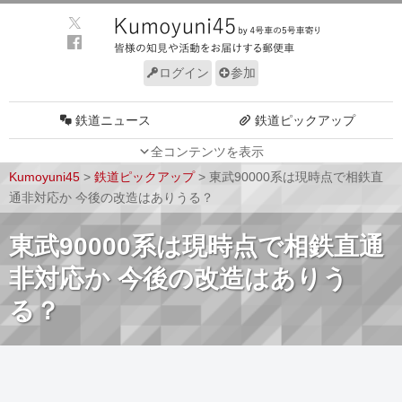
ログイン
参加
鉄道ニュース
鉄道ピックアップ
全コンテンツを表示
車両動向
施設動向
Kumoyuni45
>
鉄道ピックアップ
>
東武90000系は現時点で相鉄直
車両技術
路線探訪
通非対応か 今後の改造はありうる？
ルール
サイトについて
東武90000系は現時点で相鉄直通
非対応か 今後の改造はありう
る？