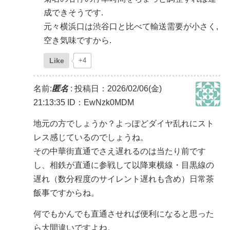
成できそうです.
元々横浜口は渋谷口と比べて輸送需要が小さく,
空き気味ですから.
Like
+4
名前:
匿名
:
投稿日：2026/02/06(金)
21:13:35
ID：EwNzk0MDM
地元の方でしょうか？よっぽどダイヤ乱れにスト
レス感じているのでしょうね。
その中華街直通でさえ遅れるのは当たり前です
し、相鉄が直通に参戦して以降東横線・目黒線の
遅れ（数分程度のサイレント遅れも含め）日常茶
飯事ですからね。
何でもかんでも直通させれば便利になると思った
ら大間違いですよね。