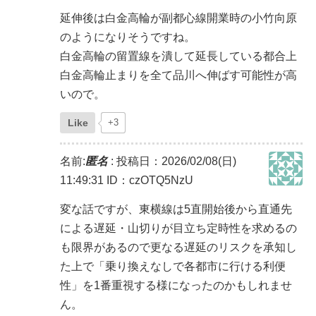
延伸後は白金高輪が副都心線開業時の小竹向原
のようになりそうですね。
白金高輪の留置線を潰して延長している都合上
白金高輪止まりを全て品川へ伸ばす可能性が高
いので。
Like
+3
名前:
匿名
:
投稿日：2026/02/08(日)
11:49:31
ID：czOTQ5NzU
変な話ですが、東横線は5直開始後から直通先
による遅延・山切りが目立ち定時性を求めるの
も限界があるので更なる遅延のリスクを承知し
た上で「乗り換えなしで各都市に行ける利便
性」を1番重視する様になったのかもしれませ
ん。