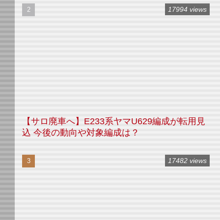
17994 views
【サロ廃車へ】E233系ヤマU629編成が転用見
込 今後の動向や対象編成は？
17482 views