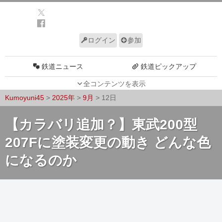
ログイン
参加
鉄道ニュース
鉄道ピックアップ
全コンテンツを表示
車両動向
施設動向
Kumoyuni45
>
2025年
>
9月
>
12日
車両技術
路線探訪
【カラバリ追加？】東武200型
ルール
サイトについて
207Fに塗装変更の動き どんな色
になるのか