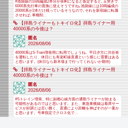
#池袋線の10両編成2本分が余剰になると仮定すると､玉突きで
6000系先行車の置換に使えそうですね｡池袋線には10両編成の
20000系が2本だけ残っているそうなので､それを新宿線に転属
させれば､車種削...
【拝島ライナーもトキイロ化】拝島ライナー用
40000系の今後は？
匿名
2026/08/06
40000系はS-Train増発用に転用でしょうね。平日夕方に渋谷発
を運転したり、休日にも有楽町線直通という感じに需要はある
と思います。(休日なら新木場まで行ってくれないか期待)
【拝島ライナーもトキイロ化】拝島ライナー用
40000系の今後は？
匿名
2026/08/06
#Sトレイン増発、特に副都心線方面の通勤ライナーが始まる
可能性があるのではと思います。また、東急東横線は着席サー
ビスが好調とは言い難く、直通により距離を伸ばすのが一案か
と思います。号車指定でクロス化で...
【拝島ライナーもトキイロ化】拝島ライナー用
40000系の今後は？