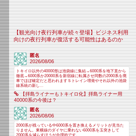
【観光向け夜行列車が続々登場】ビジネス利用
向けの夜行列車が復活する可能性はあるのか
匿名
2026/08/06
トキイロ以外の40000形は池袋線に集結→6000系を地下直から
徹底→6000系か20000系を新宿線に転属させ同数の2000系を廃
車でほぼ確定だと思われますＳトレイン増発やそれ以外の池袋
線系統の新し...
【拝島ライナーもトキイロ化】拝島ライナー用
40000系の今後は？
匿名
2026/08/06
2000系が残っている中6000系を置き換えるメリットが見当た
りません。東横線のダイヤに乗れない6000系を玉突きして
2000系を減らすほうが合理的です。