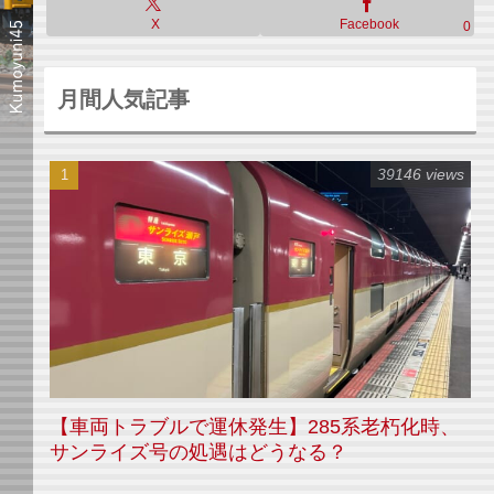
X
Facebook
0
月間人気記事
39146 views
【車両トラブルで運休発生】285系老朽化時、
サンライズ号の処遇はどうなる？