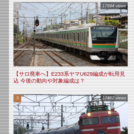
17994 views
【サロ廃車へ】E233系ヤマU629編成が転用見
込 今後の動向や対象編成は？
17482 views