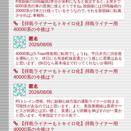
#池袋線の10両編成2本分が余剰になると仮定すると､玉突きで
6000系先行車の置換に使えそうですね｡池袋線には10両編成の
20000系が2本だけ残っているそうなので､それを新宿線に転属
させれば､車種削...
【拝島ライナーもトキイロ化】拝島ライナー用
40000系の今後は？
匿名
2026/08/06
40000系はS-Train増発用に転用でしょうね。平日夕方に渋谷発
を運転したり、休日にも有楽町線直通という感じに需要はある
と思います。(休日なら新木場まで行ってくれないか期待)
【拝島ライナーもトキイロ化】拝島ライナー用
40000系の今後は？
匿名
2026/08/06
#Sトレイン増発、特に副都心線方面の通勤ライナーが始まる
可能性があるのではと思います。また、東急東横線は着席サー
ビスが好調とは言い難く、直通により距離を伸ばすのが一案か
と思います。号車指定でクロス化で...
【拝島ライナーもトキイロ化】拝島ライナー用
40000系の今後は？