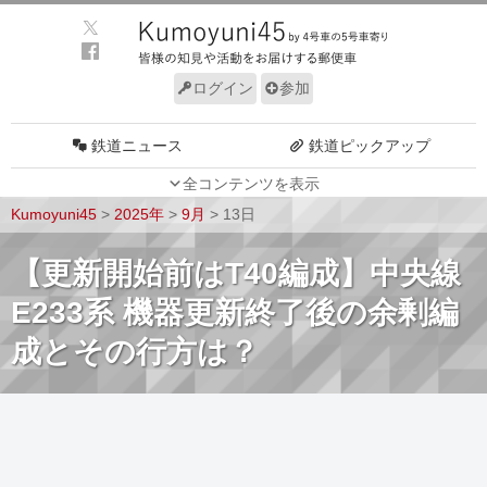
ログイン
参加
鉄道ニュース
鉄道ピックアップ
全コンテンツを表示
車両動向
施設動向
Kumoyuni45
>
2025年
>
9月
>
13日
車両技術
路線探訪
【更新開始前はT40編成】中央線
ルール
サイトについて
E233系 機器更新終了後の余剰編
成とその行方は？