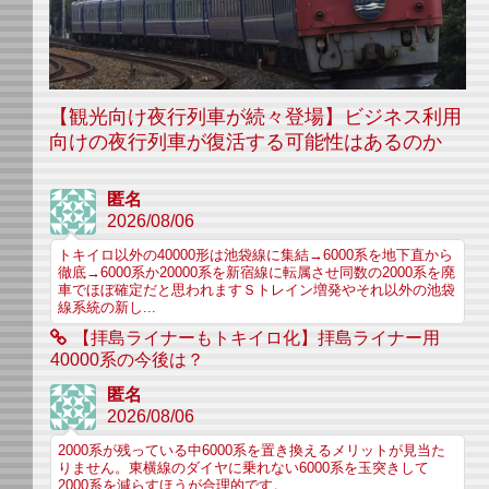
【観光向け夜行列車が続々登場】ビジネス利用
向けの夜行列車が復活する可能性はあるのか
匿名
2026/08/06
トキイロ以外の40000形は池袋線に集結→6000系を地下直から
徹底→6000系か20000系を新宿線に転属させ同数の2000系を廃
車でほぼ確定だと思われますＳトレイン増発やそれ以外の池袋
線系統の新し...
【拝島ライナーもトキイロ化】拝島ライナー用
40000系の今後は？
匿名
2026/08/06
2000系が残っている中6000系を置き換えるメリットが見当た
りません。東横線のダイヤに乗れない6000系を玉突きして
2000系を減らすほうが合理的です。