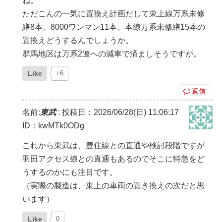
ね。
ただこんの一気に置換え計画だして東上線万系未修
繕8本、8000ワンマン11本、本線万系未修繕15本の
置換えどうするんでしょうか。
群馬地区は万系2連への減車で済ましそうですが。
Like
+6
返信
名前:
東武
:
投稿日：2026/06/28(日) 11:06:17
ID：kwMTk0ODg
これから東武は、豊住線との直通や検討段階ですが
羽田アクセス線との直通もあるのでそこに特急をど
うするのかにも注目です。
（実際の製造は、東上の車両の置き換えの次だと思
います）
Like
0