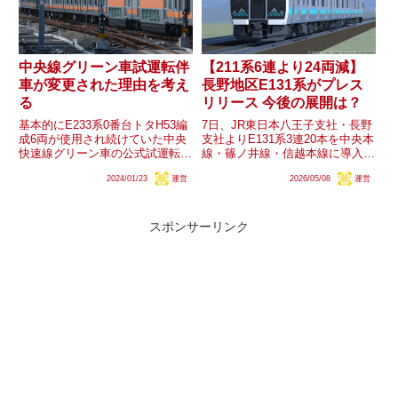
中央線グリーン車試運転伴
【211系6連より24両減】
車が変更された理由を考え
長野地区E131系がプレス
る
リリース 今後の展開は？
基本的にE233系0番台トタH53編
7日、JR東日本八王子支社・長野
成6両が使用され続けていた中央
支社よりE131系3連20本を中央本
快速線グリーン車の公式試運転で
線・篠ノ井線・信越本線に導入す
すが、先月末頃からトタH56編成
ると発表されました。この導入本
2024/01/23
運営
2026/05/08
運営
6両に変更されています。E231系
数は延命対象外であることから代
コツK-02編成やE531系カツK411
替対象とみられている211系6連
編成・カツK422編成など、過去
の0・2000番台より24両(6連換算
の他線...
で4編成分)...
スポンサーリンク