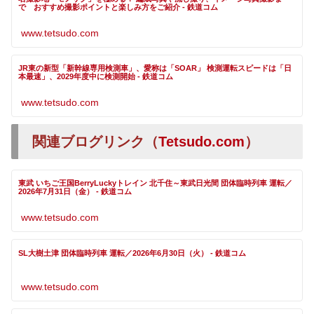
で おすすめ撮影ポイントと楽しみ方をご紹介 - 鉄道コム
www.tetsudo.com
JR東の新型「新幹線専用検測車」、愛称は「SOAR」 検測運転スピードは「日
本最速」、2029年度中に検測開始 - 鉄道コム
www.tetsudo.com
関連ブログリンク（
Tetsudo.com
）
東武 いちご王国BerryLuckyトレイン 北千住～東武日光間 団体臨時列車 運転／
2026年7月31日（金） - 鉄道コム
www.tetsudo.com
SL大樹土津 団体臨時列車 運転／2026年6月30日（火） - 鉄道コム
www.tetsudo.com