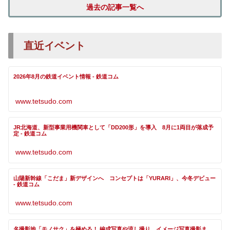
過去の記事一覧へ
直近イベント
2026年8月の鉄道イベント情報 - 鉄道コム
www.tetsudo.com
JR北海道、新型事業用機関車として「DD200形」を導入 8月に1両目が落成予
定 - 鉄道コム
www.tetsudo.com
山陽新幹線「こだま」新デザインへ コンセプトは「YURARI」、今冬デビュー
- 鉄道コム
www.tetsudo.com
名撮影地「モノサク」を極める！ 編成写真や流し撮り、イメージ写真撮影ま