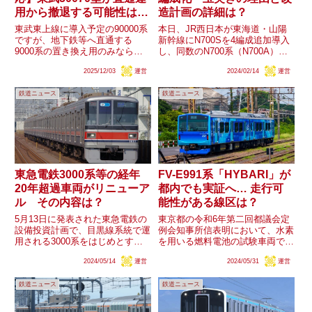
用から撤退する可能性はあ
造計画の詳細は？
るのか？
東武東上線に導入予定の90000系
本日、JR西日本が東海道・山陽
ですが、地下鉄等へ直通する
新幹線にN700Sを4編成追加導入
9000系の置き換え用のみなら
し、同数のN700系（N700A）を8
ず、非直通車の10000系・30000
両編成化することで、500系4編
2025/12/03
運営
2024/02/14
運営
系置き換え用として導入される車
成を置き換える車両計画が公表さ
両も直通対応となることが明らか
れました。16両編成の編成短
鉄道ニュース
鉄道ニュース
となりました。同様の事例は西武
縮・転用改造は500系以来です
池袋線に導入された40...
が、なぜ様々な編成...
東急電鉄3000系等の経年
FV-E991系「HYBARI」が
20年超過車両がリニューア
都内でも実証へ… 走行可
ル その内容は？
能性がある線区は？
5月13日に発表された東急電鉄の
東京都の令和6年第二回都議会定
設備投資計画で、目黒線系統で運
例会知事所信表明において、水素
用される3000系をはじめとする
を用いる燃料電池の試験車両であ
導入から20年を超える車両のリ
るFV-E991系「HYBARI」の実証
2024/05/14
運営
2024/05/31
運営
ニューアルを行うことが発表され
試験が都内地区でも行われる事が
ました。例示された3000系は東
明言されました。同系列は南武線
鉄道ニュース
鉄道ニュース
急新横浜線開業・相鉄線直通開始
稲城長沼駅での展示イベントを控
に合わせ8連化による新造...
えており、少なくとも...