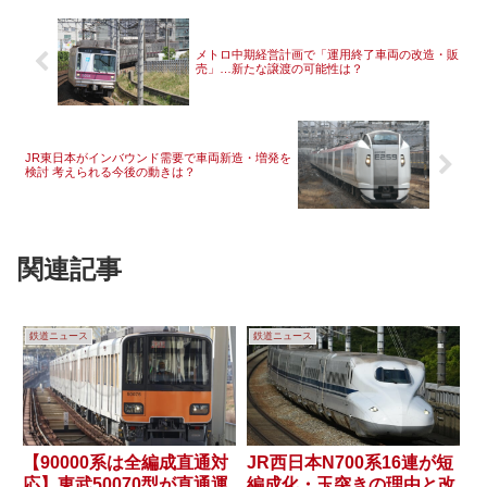
メトロ中期経営計画で「運用終了車両の改造・販
売」…新たな譲渡の可能性は？
JR東日本がインバウンド需要で車両新造・増発を
検討 考えられる今後の動きは？
関連記事
鉄道ニュース
鉄道ニュース
【90000系は全編成直通対
JR西日本N700系16連が短
応】東武50070型が直通運
編成化・玉突きの理由と改