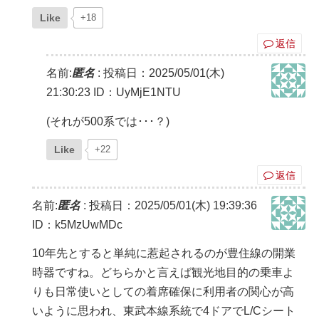
Like
+18
返信
名前:
匿名
:
投稿日：2025/05/01(木)
21:30:23
ID：UyMjE1NTU
(それが500系では･･･？)
Like
+22
返信
名前:
匿名
:
投稿日：2025/05/01(木) 19:39:36
ID：k5MzUwMDc
10年先とすると単純に惹起されるのが豊住線の開業
時器ですね。どちらかと言えば観光地目的の乗車よ
りも日常使いとしての着席確保に利用者の関心が高
いように思われ、東武本線系統で4ドアでL/Cシート