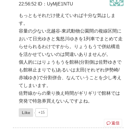
22:56:52
ID：UyMjE1NTU
もっともそれだけ使えていれば十分な気はしま
す。
容量の少ない北越谷-東武動物公園間の複線区間に
おいて日光ゆきと鬼怒川ゆきを1列車でまとめて走
らせられるわけですから。りょうもうで併結構造
を活かせていないのは間違いありませんが。
個人的にはりょうもうを館林(分割側は佐野ゆきで
も館林止まりでも)あるいは太田(それぞれ伊勢崎/
赤城ゆき)で分割併合、なんていうことを少し考え
てしまいます。
佐野線からの乗り換え時間がギリギリで館林では
突発で特急券買えないんですよね。
Like
+15
返信