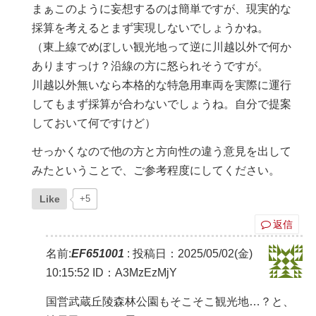
まぁこのように妄想するのは簡単ですが、現実的な
採算を考えるとまず実現しないでしょうかね。
（東上線でめぼしい観光地って逆に川越以外で何か
ありますっけ？沿線の方に怒られそうですが。
川越以外無いなら本格的な特急用車両を実際に運行
してもまず採算が合わないでしょうね。自分で提案
しておいて何ですけど）
せっかくなので他の方と方向性の違う意見を出して
みたということで、ご参考程度にしてください。
Like
+5
返信
名前:
EF651001
:
投稿日：2025/05/02(金)
10:15:52
ID：A3MzEzMjY
国営武蔵丘陵森林公園もそこそこ観光地…？と、