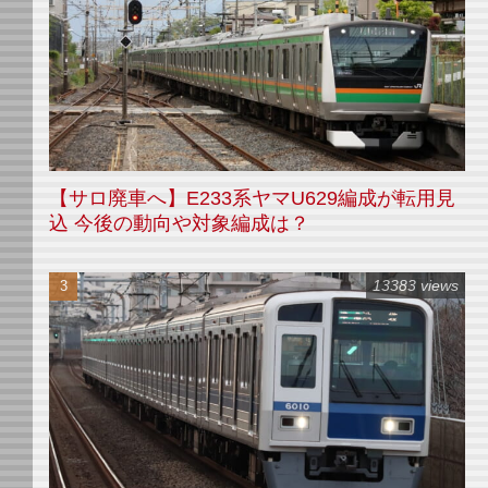
【サロ廃車へ】E233系ヤマU629編成が転用見
込 今後の動向や対象編成は？
13383 views