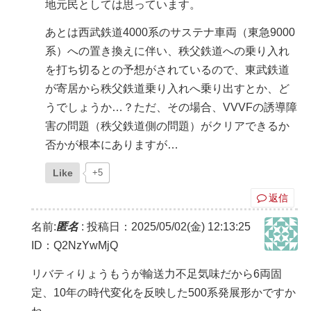
地元民としては思っています。
あとは西武鉄道4000系のサステナ車両（東急9000
系）への置き換えに伴い、秩父鉄道への乗り入れ
を打ち切るとの予想がされているので、東武鉄道
が寄居から秩父鉄道乗り入れへ乗り出すとか、ど
うでしょうか…？ただ、その場合、VVVFの誘導障
害の問題（秩父鉄道側の問題）がクリアできるか
否かが根本にありますが…
Like
+5
返信
名前:
匿名
:
投稿日：2025/05/02(金) 12:13:25
ID：Q2NzYwMjQ
リバティりょうもうが輸送力不足気味だから6両固
定、10年の時代変化を反映した500系発展形かですか