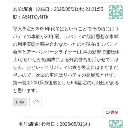
名前:
匿名
:
投稿日：2025/05/01(木) 21:21:55
ID：A5NTQyNTk
導入予定が2030年代半ばということでその頃にはリ
バティの車齢が20年弱。リバティの設計思想が東武
の利用実態と噛み合わなかったのか現在はリバティ
会津とアーバンパークライナー(工事の影響で運転休
止)ぐらいしか短編成による分割併合を活かせていま
せん。かといってリバティの置き換えにはまだまだ
早いので、次回の車両はリバティの発展形とせず、
第一義を200系の後継とした6両固定の可能性がある
と思います。
Like
+20
返信
名前:
匿名
:
投稿日：2025/05/01(木)