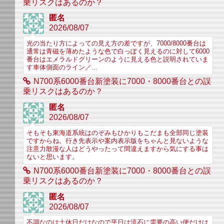
乗リスクはあるのか？
匿名
2026/08/07
光の当たり方によっての見え方の差ですが、7000/8000番台は
通常は青磁を薄めたような色で白っぽく見えるのに対して6000
番台はエメラルドグリーンのように見える色と説明されていま
す車体側面のライン／...
N700系6000番台新塗装に7000・8000番台との誤
乗リスクはあるのか？
匿名
2026/08/07
そもそも東海道系統はのぞみもひかりもこだまも全部同じ塗装
ですからね。行き先表示や案内表示版をちゃんと見ないような
注意力散漫な人はどうやったって間違えますから気にする事は
ないと思います。
N700系6000番台新塗装に7000・8000番台との誤
乗リスクはあるのか？
匿名
2026/08/07
不調なのは土休日だけなので平日は流石に需要の高い便だけは