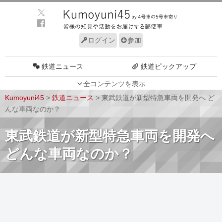
ログイン
参加
鉄道ニュース
鉄道ピックアップ
全コンテンツを表示
車両動向
施設動向
Kumoyuni45
>
鉄道ニュース
>
東武鉄道が新型特急車両を開発へ ど
車両技術
路線探訪
んな車両なのか？
ルール
サイトについて
東武鉄道が新型特急車両を開発へ
どんな車両なのか？