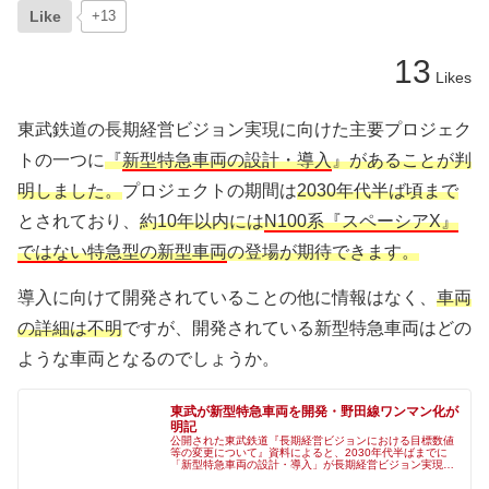
Like
+13
13
Likes
東武鉄道の長期経営ビジョン実現に向けた主要プロジェク
トの一つに
『
新型特急車両の設計・導入
』があることが判
明しました。
プロジェクトの期間は
2030年代半ば頃まで
とされており、
約10年以内には
N100系『スペーシアX』
ではない特急型の新型車両
の登場が期待できます。
導入に向けて開発されていることの他に情報はなく、
車両
の詳細は不明
ですが、開発されている新型特急車両はどの
ような車両となるのでしょうか。
東武が新型特急車両を開発・野田線ワンマン化が
明記
公開された東武鉄道『長期経営ビジョンにおける目標数値
等の変更について』資料によると、2030年代半ばまでに
「新型特急車両の設計・導入」が長期経営ビジョン実現に
向けた主要プロジェクトに盛り込まれているようです。な
お、車両形式や用途などの情報は