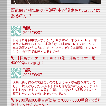
西武線と相鉄線の直通列車が設定されることは
あるのか？
瑞風
2026/08/07
トキイロを何本導入するかによりますが、恐らくsトレイン増
発用に転用でしょう。1本導入なら1本はsトレインに、もう一
本は残留というふうになるでしょう。仮に2本転属してくると
して、地下直で余剰となるものが...
【拝島ライナーもトキイロ化】拝島ライナー用
40000系の今後は？
瑞風
2026/08/07
誤乗はあり得るのではないのでしょうか？塗装案を見ていて
も、一般人からしたらほぼほぼ同じ様な塗装に見えてしまうか
もしれないですし、放送すら聞いていない人も多数いるので、
変更したところで何があるのかと思い...
N700系6000番台新塗装に7000・8000番台との誤
乗リスクはあるのか？