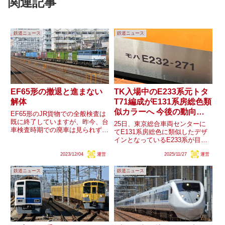
関連記事
鉄道ニュース
鉄道ニュース
EF65形の撤退と進まない
TK入場中のE233系元トタ
解体
T71編成がE131系房総色類
似カラーへ 今後の動向
EF65形のJR貨物での全般検査は
は？
既に終了していますが、昨今、台
25日、東京総合車両センターに
車検査時期での廃車は見られず、
てE131系房総色に類似したデザ
全般検査期限で運用離脱すること
インとなっているE233系が目撃
が基本となっています。車両の解
されました。｢モハE233-271｣と
体も進んでいません。JR貨物で
2023/12/04
運営
2025/11/27
運営
いう車番が見られることから、入
も車体を極力温存させる動きとな
場中の元トタT71編成がデザイン
っていますが、2024年度...
鉄道ニュース
鉄道ニュース
変更されたことになります。ま
た、｢C1｣という...