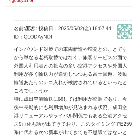
4gousya.net
名前:
匿名
:
投稿日：2025/05/02(金) 18:07:44
ID：Q1ODAyNDI
インバウンド対策での車両新造や増発とのことです
から単なる老朽取替ではなく、旅客サービスの面で
外国人利用者との接点の多い空港アクセスや外国人
利用が多く輸送力が逼迫しつつある富士回遊、波動
輸送あたりのテコ入れが検討されているといったと
ころでしょうか。
特に成田空港輸送に関しては利用が堅調であり、今
後中長期的にも利用増加が見込まれる状況、成田空
港リニューアルやライバル関係でもある空港アクセ
ス9両化も話が出てきており、このタイミングでE259
系に代わる次の新車が出てきても不思議ではないと