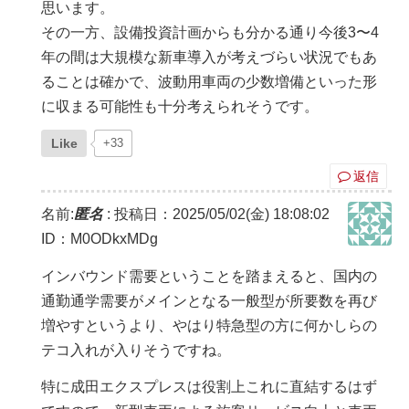
思います。
その一方、設備投資計画からも分かる通り今後3〜4
年の間は大規模な新車導入が考えづらい状況でもあ
ることは確かで、波動用車両の少数増備といった形
に収まる可能性も十分考えられそうです。
Like
+33
返信
名前:
匿名
:
投稿日：2025/05/02(金) 18:08:02
ID：M0ODkxMDg
インバウンド需要ということを踏まえると、国内の
通勤通学需要がメインとなる一般型が所要数を再び
増やすというより、やはり特急型の方に何かしらの
テコ入れが入りそうですね。
特に成田エクスプレスは役割上これに直結するはず