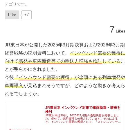
テゴリです。
Like
+7
7
Likes
JR東日本が公開した2025年3月期決算および2026年3月期
経営戦略の説明資料において、
インバウンド需要の獲得に
向けて
増発や車両新造等での輸送力増強も検討
している
こ
とが明らかにされました。
今後
『
インバウンド需要の獲得
』が念頭にある列車増発や
車両導入
が見込まれそうですが、どのような動きが考えら
れるでしょうか。
JR東日本 インバウンド対策で車両新造・増発を
検討
JR東日本は30日、2025年3月期の通期決算を発表しまし
た。併せて、説明資料も公表されています。それによる
と、インバウンド需要の獲得として、「ストレスフリーな
受入環境の整備に加え、増発や車両新造等での輸送力増強
も検討」が明記されています。