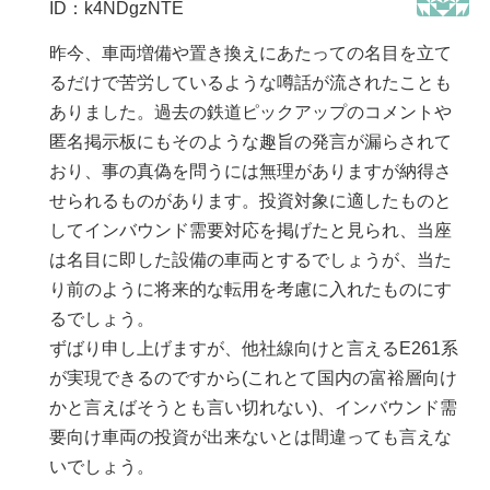
ID：k4NDgzNTE
昨今、車両増備や置き換えにあたっての名目を立て
るだけで苦労しているような噂話が流されたことも
ありました。過去の鉄道ピックアップのコメントや
匿名掲示板にもそのような趣旨の発言が漏らされて
おり、事の真偽を問うには無理がありますが納得さ
せられるものがあります。投資対象に適したものと
してインバウンド需要対応を掲げたと見られ、当座
は名目に即した設備の車両とするでしょうが、当た
り前のように将来的な転用を考慮に入れたものにす
るでしょう。
ずばり申し上げますが、他社線向けと言えるE261系
が実現できるのですから(これとて国内の富裕層向け
かと言えばそうとも言い切れない)、インバウンド需
要向け車両の投資が出来ないとは間違っても言えな
いでしょう。