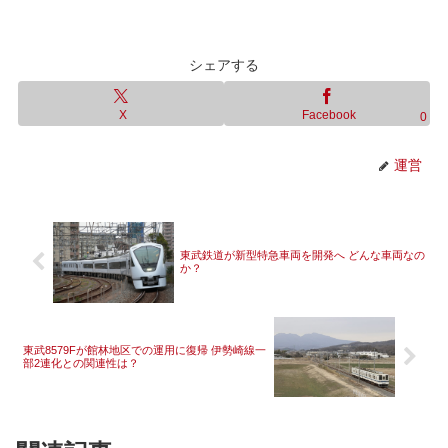
シェアする
X
Facebook
0
運営
東武鉄道が新型特急車両を開発へ どんな車両なの
か？
東武8579Fが館林地区での運用に復帰 伊勢崎線一
部2連化との関連性は？