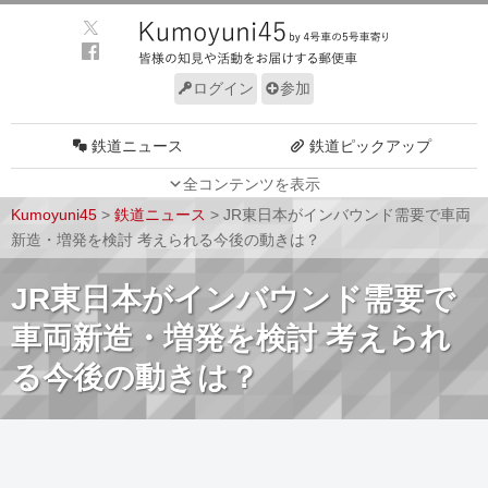
ログイン
参加
鉄道ニュース
鉄道ピックアップ
全コンテンツを表示
車両動向
施設動向
Kumoyuni45
>
鉄道ニュース
>
JR東日本がインバウンド需要で車両
車両技術
路線探訪
新造・増発を検討 考えられる今後の動きは？
ルール
サイトについて
JR東日本がインバウンド需要で
車両新造・増発を検討 考えられ
る今後の動きは？