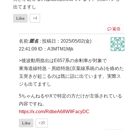
出てますし
Like
+4
返信
名前:
匿名
:
投稿日：2025/05/02(金)
22:41:09
ID：A3MTM1Mjk
>後波動用捻出はE657系の余剰車が対象で
東海道線特急・房総特急(京葉線系統のみ)を絡めた
玉突きが起こるのは既に話に出ています。実際ス
ジも出てますし
5ちゃんねるやXで特定の方だけが主張されている
内容ですね。
https://x.com/RdbeA68W9FacyDC
Like
+20