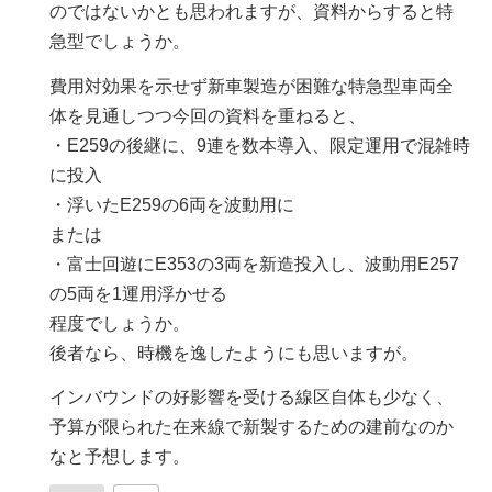
のではないかとも思われますが、資料からすると特
急型でしょうか。
費用対効果を示せず新車製造が困難な特急型車両全
体を見通しつつ今回の資料を重ねると、
・E259の後継に、9連を数本導入、限定運用で混雑時
に投入
・浮いたE259の6両を波動用に
または
・富士回遊にE353の3両を新造投入し、波動用E257
の5両を1運用浮かせる
程度でしょうか。
後者なら、時機を逸したようにも思いますが。
インバウンドの好影響を受ける線区自体も少なく、
予算が限られた在来線で新製するための建前なのか
なと予想します。