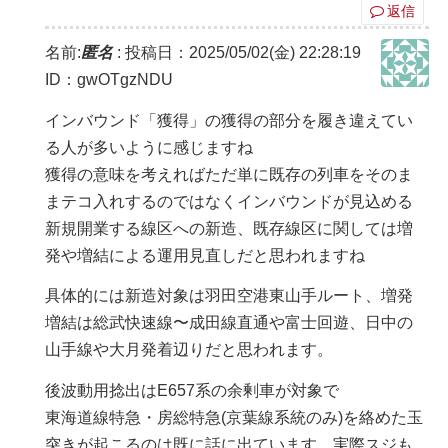
返信
名前:
匿名
:
投稿日：2025/05/02(金) 22:28:19
ID：gwOTgzNDU
インバウンド「獲得」の獲得の部分を履き違えてい
る人が多いように感じますね
獲得の意味を考えればただ単に既存の列車をそのま
まテコ入れするのではなくインバウンドが見込める
新規開業する線区への新造、既存線区に関しては増
発や増結による運用見直しだと思われますね
具体的には新造対象は羽田空港東山手ルート、増発
増結は総武快速線〜成田線直通や富士回遊、日中の
山手線や大月発着辺りだと思われます。
後波動用捻出はE657系の余剰車が対象で
東海道線特急・房総特急(京葉線系統のみ)を絡めた玉
突きが起こるのは既に話に出ています。実際スジも