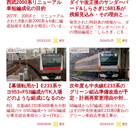
西武2000系リニューアル
ダイヤ改正後のサンダーバ
車短編成化の目的
ード&しらさぎに681系が
残留見込み・その理由と対
2077F、2081Fと、リニューアル
象編成は？
された8連の新2000系を6連に編
発売された時刻表の情報から、ダ
成短縮する動きが相次いでいま
イヤ改正後の「サンダーバード」
す。前者は最後の旧2000系6連
の増結編成と「しらさぎ」に681
（2031F）を置き換えたようです
系の運用が残ることが窺えます。
が、そもそも2000系自体が、新
2023/12/22
運営
2024/01/25
運営
北陸新幹線敦賀延伸開業に伴う特
造車両やサステナ車両の導入によ
急運行体系見直しから、引退可能
る置き換えが...
鉄道ニュース
鉄道ニュース
性が注目されていた同系列です
が、何故ダイヤ改正後も運行さ
れ...
【幕張転用か】E233系ケ
次年度も中央線E233系の
ヨ553+F53編成がTK入場
グリーン組込準備改造が予
どのような組成になるのか
定・計画再変更理由や対象
編成は？
8日、京葉線E233系5000番台分割
58編成から57編成に縮小された
編成のケヨ553編成+ケヨF53編成
はずの中央快速線E233系0番台の
が東京総合車両センター(TK)に入
グリーン車組込準備工事が、
場しました。同編成は昨年9月に
2024年度も1編成に実施されるこ
2026/06/08
運営
2024/03/15
運営
検査を受けており、臨時入場とみ
とが判明しました。既に57編成
られます。今年度同所では京葉線
が改造済みであることから、改造
E233系2編成の幕張転用改造が予
編成数が当初の計画に戻ることに