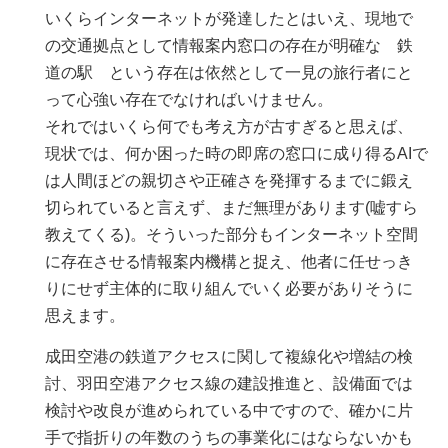
いくらインターネットが発達したとはいえ、現地で
の交通拠点として情報案内窓口の存在が明確な 鉄
道の駅 という存在は依然として一見の旅行者にと
って心強い存在でなければいけません。
それではいくら何でも考え方が古すぎると思えば、
現状では、何か困った時の即席の窓口に成り得るAIで
は人間ほどの親切さや正確さを発揮するまでに鍛え
切られていると言えず、まだ無理があります(嘘すら
教えてくる)。そういった部分もインターネット空間
に存在させる情報案内機構と捉え、他者に任せっき
りにせず主体的に取り組んでいく必要がありそうに
思えます。
成田空港の鉄道アクセスに関して複線化や増結の検
討、羽田空港アクセス線の建設推進と、設備面では
検討や改良が進められている中ですので、確かに片
手で指折りの年数のうちの事業化にはならないかも