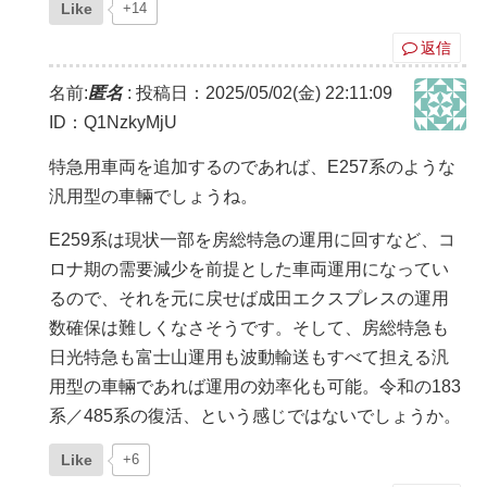
Like
+14
返信
名前:
匿名
:
投稿日：2025/05/02(金) 22:11:09
ID：Q1NzkyMjU
特急用車両を追加するのであれば、E257系のような
汎用型の車輛でしょうね。
E259系は現状一部を房総特急の運用に回すなど、コ
ロナ期の需要減少を前提とした車両運用になってい
るので、それを元に戻せば成田エクスプレスの運用
数確保は難しくなさそうです。そして、房総特急も
日光特急も富士山運用も波動輸送もすべて担える汎
用型の車輛であれば運用の効率化も可能。令和の183
系／485系の復活、という感じではないでしょうか。
Like
+6