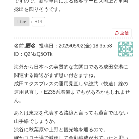
ですので、新型車両による旅客サービス向上と車両
捻出を図りそうです。
Like
+14
返信
名前:
匿名
:
投稿日：2025/05/02(金) 18:35:58
ID：Q2NzQ5OTk
海外から日本への実質的な玄関口である成田空港に
関連する輸送がまず思い付きますね。
成田エクスプレスの運用見直しや総武（快速）線の
運用見直し・E235系増備までもがあるかもしれませ
ん。
あとは東京を代表する路線と言っても過言ではない
山手線でしょうか。
渋谷に秋葉原や上野と観光地を通るので。
確かコロナ渦で減便して余剰編成が出ていたと思い