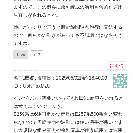
ますので、この機会に余剰編成の活用も含めた運用
見直しがされるとか。
他にざっくりで言うと新幹線関連も旅行に直結する
ので、何らかの動きがあっても不思議ではなさそう
ですね。
Like
+12
返信
名前:
匿名
:
投稿日：2025/05/02(金) 18:40:09
ID：U5NTgxMzU
インバウンド需要といってもNEXに新車をいれると
は考えにくいでしょう。
E259系は6連固定かつ定員はE257系500番台と変わ
らないので房総特急や波動には使い勝手が悪いです
し大規模な組み替えや余剰廃車が伴う転用では運用