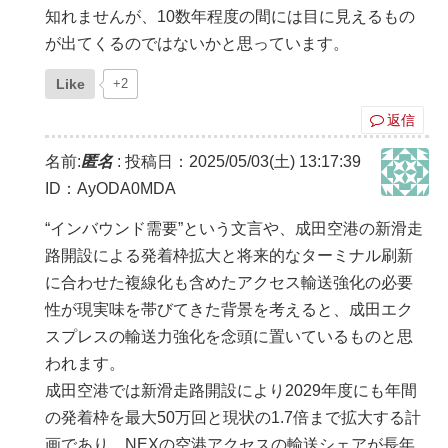
知れませんが、10数年程度の間には目に見えるもの
が出てくるのではないかと思っています。
Like
+2
返信
名前:
匿名
:
投稿日：2025/05/03(土) 13:17:39
ID：AyODA0MDA
“インバウンド需要”という文言や、成田空港の新滑走
路開設による発着枠拡大と将来的なターミナル刷新
に合わせた複線化も含めたアクセス輸送強化の必要
性が現実味を帯びてきた背景を考えると、成田エク
スプレスの輸送力強化を念頭に置いているものと思
われます。
成田空港では新滑走路開設により2029年度にも年間
の発着枠を最大50万回と現状の1.7倍まで拡大する計
画であり、NEXの空港アクセスの輸送シェアが長年