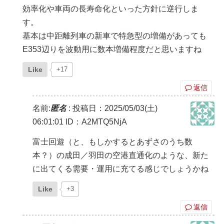
効率化や車両の長寿命化といった方針に逆行しま
す。
基本は中距離列車の新車で特急型の増備があっても
E353辺りを波動用に数本増備程度だと思いますね
Like
+17
返信
名前:
匿名
:
投稿日：2025/05/03(土)
06:01:01
ID：A2MTQ5NjA
富士回遊（と、もしかするとあずさのうち数
本？）の成田／羽田の空港直通化のような、新た
に出てくる需要・運用に充てる感じでしょうかね
Like
+3
返信