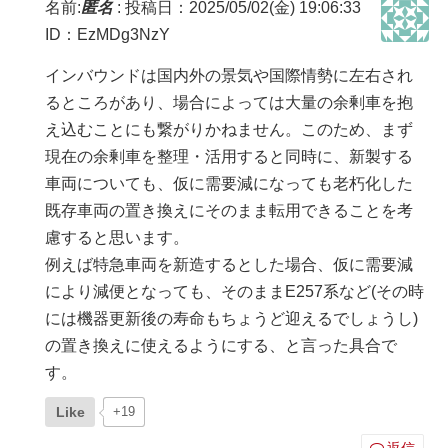
名前:
匿名
:
投稿日：2025/05/02(金) 19:06:33
ID：EzMDg3NzY
インバウンドは国内外の景気や国際情勢に左右され
るところがあり、場合によっては大量の余剰車を抱
え込むことにも繋がりかねません。このため、まず
現在の余剰車を整理・活用すると同時に、新製する
車両についても、仮に需要減になっても老朽化した
既存車両の置き換えにそのまま転用できることを考
慮すると思います。
例えば特急車両を新造するとした場合、仮に需要減
により減便となっても、そのままE257系など(その時
には機器更新後の寿命もちょうど迎えるでしょうし)
の置き換えに使えるようにする、と言った具合で
す。
Like
+19