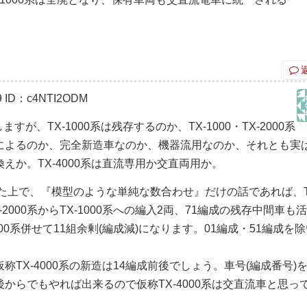
9
ID：c4NTI2ODM
すが、TX-1000系は残存するのか、TX-1000・TX-2000系
によるのか、完全新造車なのか、機器流用なのか、それとも実
か。TX-4000系は直流専用か交直両用か。
した上で、『模型のような単純な数合わせ』だけの話であれば、T
TX-2000系からTX-1000系への編入2両、71編成の残存中間車も
000系併せて11組余剰(編成減)になります。01編成・51編成を
TX-4000系の新造は14編成前後でしょう。車号(編成番号)
からでもやれば出来るので仮称TX-4000系は交直流車と思っ