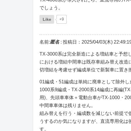
でしょう。
Like
+9
名前:
匿名
:
投稿日：2025/04/03(木) 22:49:1
TX-3000系は完全新造による増結車と予想しま
における増結中間車は既存車組み替え改造
切増結を考慮せず編成単位で新製車に置き換え
01編成・51編成は単純に廃車として除外
1000系9編成・TX-2000系14編成に再編(
用)、先頭車車体＋電動台車がTX-1000・2
中間車車体は残りません。
組み替えを行う・編成数を減じない前提で仮称
うするのか気になりますが、直流専用化は後
す。