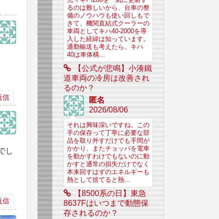
るのは難しいから、台車の整
備のノウハウも使い回しもで
きて、機関直結式クーラーの
車両としてキハ40-2000を導
入した経緯は知っています。
通勤輸送も考えたら、キハ
40は車体構...
【公式が悲鳴】小湊鐵
道車両の冷房は改善され
るのか？
返信
匿名
2026/08/06
それは興味深いですね。この
手の保存って丁寧に必要な部
品を取り外すだけでも手間が
かかり、またチョッパを電車
でし
を動かすわけでもないのに動
かすと通常の損失だけでなく
本来回すはずのエネルギーも
熱として捨てると熱...
【8500系の日】東急
返信
8637Fはいつまで動態保
存されるのか？