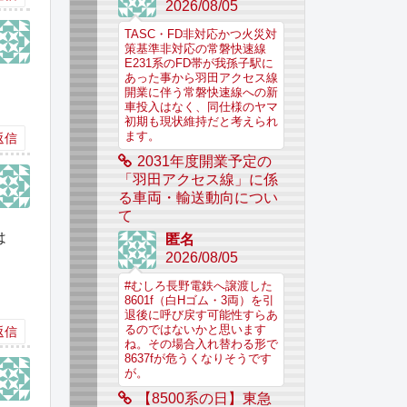
2026/08/05
TASC・FD非対応かつ火災対
策基準非対応の常磐快速線
E231系のFD帯が我孫子駅に
あった事から羽田アクセス線
開業に伴う常磐快速線への新
車投入はなく、同仕様のヤマ
初期も現状維持だと考えられ
ます。
返信
2031年度開業予定の
「羽田アクセス線」に係
る車両・輸送動向につい
て
は
匿名
2026/08/05
#むしろ長野電鉄へ譲渡した
8601f（白Hゴム・3両）を引
退後に呼び戻す可能性すらあ
るのではないかと思います
返信
ね。その場合入れ替わる形で
8637fが危うくなりそうです
が。
【8500系の日】東急