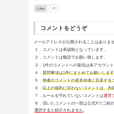
Like
+5
コメントをどうぞ
メールアドレスが公開されることはありま
１．コメントは承認制となっています。
２．コメントは敬語でお願い致します。
３．1件のコメントへの返信は各アカウン
４．
質問事項は1件にまとめてお願いしま
５．
他者のコメントの是非自体に言及する
６．
以上の規約に沿わないコメントは、内
７．ルールを守れていないコメントは
運営
８．頂いたコメントの一部は公式Xでご紹
選択すると紹介されません
。