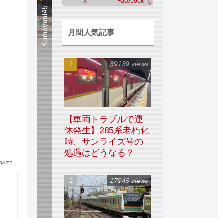
X
Facebook
0
月間人気記事
39139 views
【車両トラブルで運
休発生】285系老朽化
時、サンライズ号の
処遇はどうなる？
04/02
17945 views