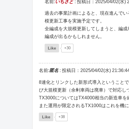
名前:
いちさと
:
投稿日：2025/04/02(水) 2
過去の事業計画によると、現在進んでい
模更新工事を実施予定です。
全編成を大規模更新してしまうと、編成
編成が出るかもしれません。
Like
+30
名前:
匿名
:
投稿日：2025/04/02(水) 21:36:4
8連化とリンクした新形式導入ということであ
び大規模更新（余剰車両は廃車）で対応しつ
TX3000についてはTX4000相当の新造
また運用が限定されるTX1000はこれを
Like
+38