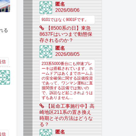
匿名
2026/08/06
9101ではなく9001Fです。
【8500系の日】東急
れる
8637Fはいつまで動態保
存されるのか？
匿名
2026/08/05
返信
233系5000番台にも抑速ブレ
ーキは搭載されています。ホ
ームドアはあくまでホーム上
の安全確保に関する設備投資
であって、ワンマン運転に直
接関係する設備では無いの
で、訴訟など起こされようは
。
ずもありません...
【延命工事施行中】高
崎地区211系の置き換え
時期とその方法はどうな
る？
匿名
返信