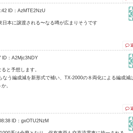
:42
ID：AzMTE2NzU
JR東日本に譲渡される〜なる噂が広まりそうです
7
ID：A2Mjc3NDY
となると予想します。
ともなう編成減を新形式で補い、TX-2000の８両化による編成減
うか。
8:38
ID：gxOTU2NzM
X-1000系は全廃となり、保有車両も交直流電車に統一される