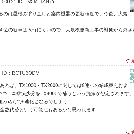
0:00:25
ID：M3MTk4NzY
るのは屋根の塗り直しと案内機器の更新程度で、今後、大規
単位の新車は入れにくいので、大規模更新工事の対象から外さ
4
ID：I3OTU3ODM
れば、TX1000・TX2000に関しては8連への編成替えおよ
つ、本数減少分をTX4000で補うという施策が想定されます
車を組み込んで8連化となるでしょう
機に全数代替という可能性もあるかと思われます