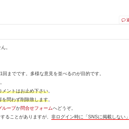
せん。
ト1回までです。多様な意見を並べるのが目的です。
す
。
コメントはお止め下さい
。
容を問わず削除致します
。
グループ
か
問合せフォーム
へどうぞ。
介することがありますが、
非ログイン時に「SNSに掲載しない