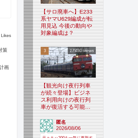
【サロ廃車へ】E233
系ヤマU629編成が転
用見込 今後の動向や
対象編成は？
Likes
対策
17480 views
計画
【観光向け夜行列車
が続々登場】ビジネ
ス利用向けの夜行列
車が復活する可能性
はあるのか
匿名
2026/08/06
元々キハ200を一気に更新す