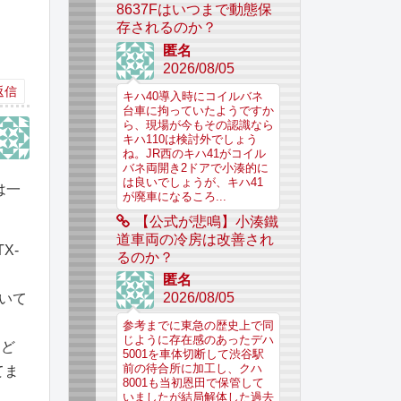
8637Fはいつまで動態保
存されるのか？
匿名
2026/08/05
返信
キハ40導入時にコイルバネ
台車に拘っていたようですか
ら、現場が今もその認識なら
キハ110は検討外でしょう
ね。JR西のキハ41がコイル
バネ両開き2ドアで小湊的に
は良いでしょうが、キハ41
は一
が廃車になるころ...
【公式が悲鳴】小湊鐵
道車両の冷房は改善され
X-
るのか？
活
匿名
2026/08/05
除いて
参考までに東急の歴史上で同
じように存在感のあったデハ
をど
5001を車体切断して渋谷駅
前の待合所に加工し、クハ
てま
8001も当初恩田で保管して
いましたが結局解体した過去