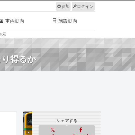
参加
ログイン
車両動向
施設動向
表示
ルール
サイトについて
なり得るか
シェアする