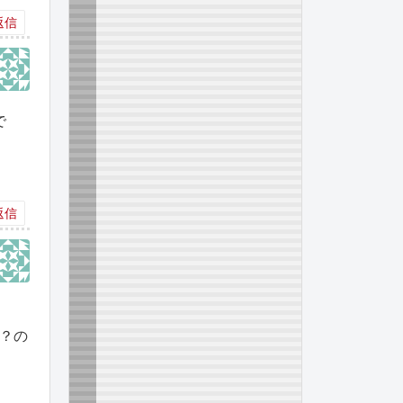
返信
で
返信
い？の