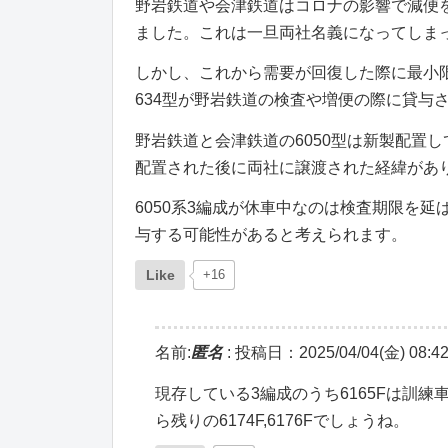
野岩鉄道や会津鉄道はコロナの影響で減便を
ました。これは一旦両社名義になってしま
しかし、これから需要が回復した際に最小
634型が野岩鉄道の検査や増便の際に貸与
野岩鉄道と会津鉄道の6050型は新製配置
配置された後に両社に譲渡された経緯があ
6050系3編成が休車中なのは検査期限を
与する可能性があると考えられます。
Like
+16
名前:
匿名
:
投稿日：2025/04/04(金) 08:42
現存している3編成のうち6165Fは訓
ら残りの6174F,6176Fでしょうね。