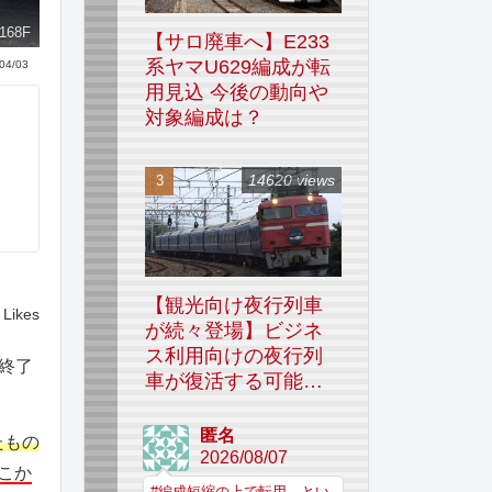
68F
【サロ廃車へ】E233
系ヤマU629編成が転
04/03
用見込 今後の動向や
対象編成は？
14620 views
【観光向け夜行列車
Likes
が続々登場】ビジネ
ス利用向けの夜行列
行終了
車が復活する可能性
はあるのか
匿名
たもの
2026/08/07
こか
#編成短縮の上で転用、とい