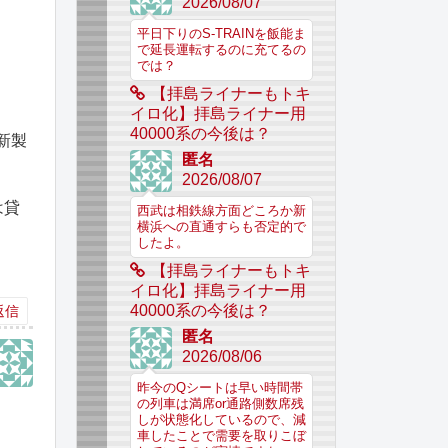
2026/08/07
平日下りのS-TRAINを飯能ま
で延長運転するのに充てるの
では？
【拝島ライナーもトキ
イロ化】拝島ライナー用
40000系の今後は？
新製
匿名
2026/08/07
は貸
西武は相鉄線方面どころか新
横浜への直通すらも否定的で
したよ。
【拝島ライナーもトキ
イロ化】拝島ライナー用
40000系の今後は？
返信
匿名
2026/08/06
昨今のQシートは早い時間帯
の列車は満席or通路側数席残
しが状態化しているので、減
車したことで需要を取りこぼ