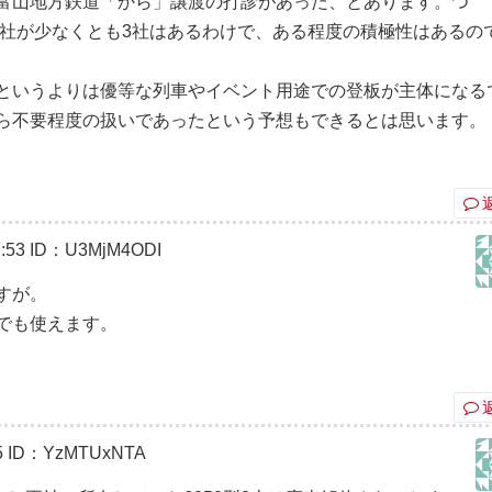
富山地方鉄道「から」譲渡の打診があった、とあります。つ
会社が少なくとも3社はあるわけで、ある程度の積極性はあるの
というよりは優等な列車やイベント用途での登板が主体になる
ら不要程度の扱いであったという予想もできるとは思います。
:53
ID：U3MjM4ODI
すが。
でも使えます。
5
ID：YzMTUxNTA