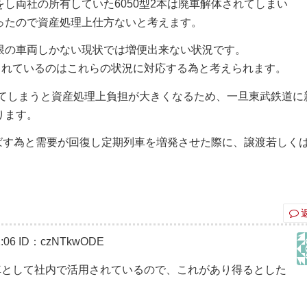
し両社の所有していた6050型2本は廃車解体されてしまい
ったので資産処理上仕方ないと考えます。
限の車両しかない現状では増便出来ない状況です。
されているのはこれらの状況に対応する為と考えられます。
してしまうと資産処理上負担が大きくなるため、一旦東武鉄道に
ります。
延ばす為と需要が回復し定期列車を増発させた際に、譲渡若しく
:06
ID：czNTkwODE
練車として社内で活用されているので、これがあり得るとした