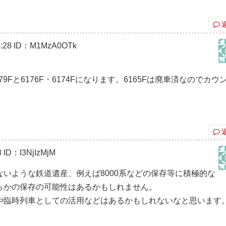
:28
ID：M1MzA0OTk
Fと6176F・6174Fになります。6165Fは廃車済なのでカウ
8
ID：I3NjIzMjM
いような鉄道遺産、例えば8000系などの保存等に積極的な
らかの保存の可能性はあるかもしれません。
や臨時列車としての活用などはあるかもしれないなと思います