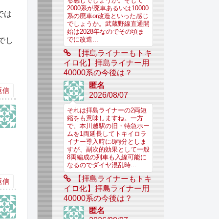
る感じでしょうか。そして
2000系が廃車あるいは10000
では
系の廃車or改造といった感じ
でしょうか。武蔵野線直通開
始は2028年なのでその頃ま
でし
でに改造...
【拝島ライナーもトキ
イロ化】拝島ライナー用
40000系の今後は？
匿名
返信
2026/08/07
それは拝島ライナーの2両短
縮をも意味しますね。一方
で、本川越駅の旧・特急ホー
ムを1両延長してトキイロラ
イナー導入時に8両分としま
すが、副次的効果として一般
8両編成の列車も入線可能に
なるのでダイヤ混乱時...
【拝島ライナーもトキ
返信
イロ化】拝島ライナー用
40000系の今後は？
匿名