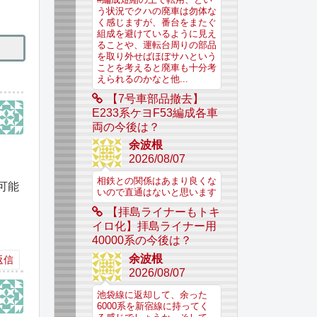
う状況でクハの廃車は勿体な
く感じますが、番台をまたぐ
組成を避けているように見え
ることや、運転台周りの部品
を取り外せばほぼサハという
ことを考えると廃車も十分考
えられるのかなと他...
【7号車部品撤去】
E233系ケヨF53編成各車
両の今後は？
余波根
2026/08/07
相鉄との関係はあまり良くな
可能
いので直通はないと思います
【拝島ライナーもトキ
イロ化】拝島ライナー用
40000系の今後は？
余波根
返信
2026/08/07
池袋線に返却して、余った
6000系を新宿線に持ってく