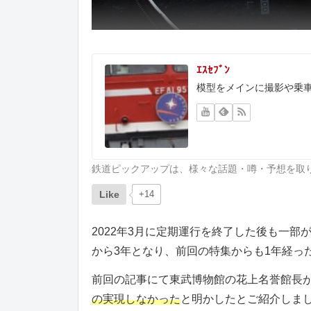
ｴｽｾﾌﾞﾝ
模型をメインに撮影や乗
鉄道ピックアップは、様々な話題・噂・予想を取
Like
+14
2022年3月に定期運行を終了した後も一部
から3年となり、前回の特集からも1年経っ
前回の記事にて東武博物館の花上名誉館長
の実現しなかった
と明かしたとご紹介しま