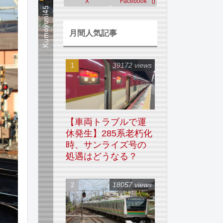
X
Facebook
0
月間人気記事
39172 views
【車両トラブルで運
休発生】285系老朽化
時、サンライズ号の
処遇はどうなる？
18057 views