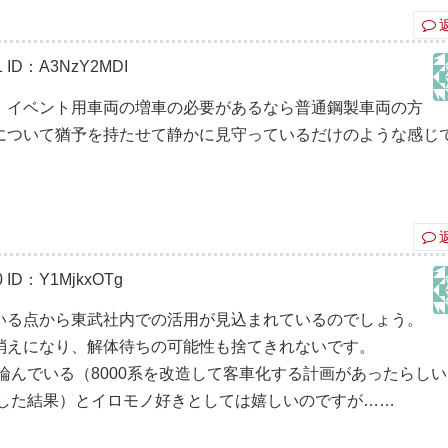
1
ID：A3NzY2MDI
、イベント用車両の増車の必要があるなら普通鋼製車両の方
について猶予を持たせて静かに見守っているだけのような感じ
0
ID：Y1MjkxOTg
いる点から東武社内での活用が見込まれているのでしょう。
消えになり、解体待ちの可能性も捨てきれないです。
論んでいる（8000系を改造して客車化する計画があったらし
更した結果）とイロモノ好きとしては嬉しいのですが……