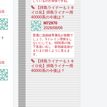
しているのが実情ですね。
【拝島ライナーもトキ
返信
イロ化】拝島ライナー用
40000系の今後は？
M72970
2026/08/06
普通に池袋線専属化が無難で
ント
しょう。Sトレイン増発をし
ないにしても、6000系の地
下直追い出し・新宿線追放が
まだまだ続くように見えま
す。
【拝島ライナーもトキ
返信
イロ化】拝島ライナー用
40000系の今後は？
。