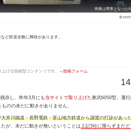
画像は廃車となった61
2025/
車など鉄道全般に興味があります。
り上げる投稿型コンテンツです。
→投稿フォーム
14
が残存し、昨年3月にも
当サイトで取り上げた
東武6050型。運
たものの未だに動きがありません。
が
大井川鐵道・長野電鉄・富山地方鉄道から譲渡の打診があっ
したが、未だに動きが無いということは
上記3社に限らずまだど