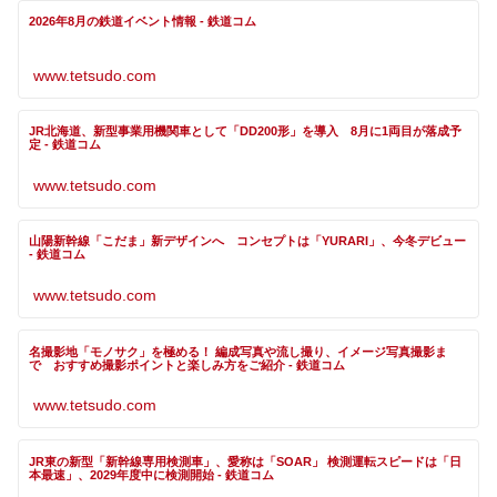
2026年8月の鉄道イベント情報 - 鉄道コム
www.tetsudo.com
JR北海道、新型事業用機関車として「DD200形」を導入 8月に1両目が落成予
定 - 鉄道コム
www.tetsudo.com
山陽新幹線「こだま」新デザインへ コンセプトは「YURARI」、今冬デビュー
- 鉄道コム
www.tetsudo.com
名撮影地「モノサク」を極める！ 編成写真や流し撮り、イメージ写真撮影ま
で おすすめ撮影ポイントと楽しみ方をご紹介 - 鉄道コム
www.tetsudo.com
JR東の新型「新幹線専用検測車」、愛称は「SOAR」 検測運転スピードは「日
本最速」、2029年度中に検測開始 - 鉄道コム