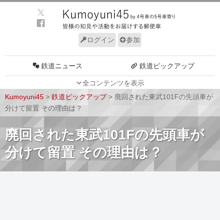
ログイン
参加
鉄道ニュース
鉄道ピックアップ
全コンテンツを表示
車両動向
施設動向
Kumoyuni45
>
鉄道ピックアップ
>
廃回された東武101Fの先頭車が
車両技術
路線探訪
分けて留置 その理由は？
ルール
サイトについて
廃回された東武101Fの先頭車が
分けて留置 その理由は？