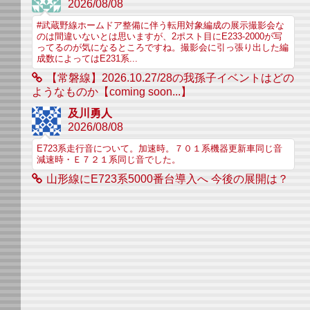
2026/08/08
#武蔵野線ホームドア整備に伴う転用対象編成の展示撮影会な
のは間違いないとは思いますが、2ポスト目にE233-2000が写
ってるのが気になるところですね。撮影会に引っ張り出した編
成数によってはE231系...
【常磐線】2026.10.27/28の我孫子イベントはどの
ようなものか【coming soon...】
及川勇人
2026/08/08
E723系走行音について。加速時。７０１系機器更新車同じ音
減速時・Ｅ７２１系同じ音でした。
山形線にE723系5000番台導入へ 今後の展開は？