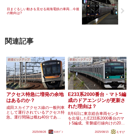
目まぐるしい動きを見せる南海電鉄の車両…今後
の動向は?
関連記事
鉄道ピックアップ
鉄道ピックアップ
アクセス特急に増発の余地
E233系2000番台・マト5編
はあるのか？
成のドアエンジンが更新さ
れた理由は？
成田スカイアクセス線の一般列車
として運行されているアクセス特
8月6日に東京総合車両センター
急。運行間隔は概ね40分であ
を出場したE233系2000番台のマ
り、車内は成田空港を利用するス
ト5編成。常磐緩行線向けの2000
ーツケースを持った観光客で多
番台としては初の機器更新が実施
く、時間帯を問わずほぼ常に混雑
2025/06/26
ｴｽｾﾌﾞﾝ
2025/08/15
むすび
され、京浜東北線向けの1000番