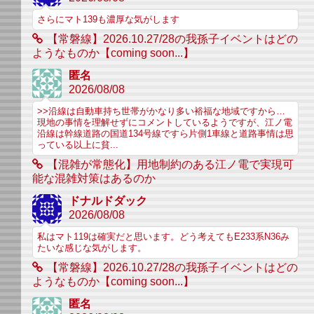
さらにマト139も濃厚な気がします
【常磐線】2026.10.27/28の我孫子イベントはどの
ようなものか【coming soon...】
匿名
2026/08/08
>>沿線は自動車持ち世帯がかなり多い裕福な地域ですから…
現地の事情を理解せずにコメントしているようですが、江ノ電
沿線は幹線道路の国道134号線ですら片側1車線と道路事情は思
っている以上に貧...
【混雑が常態化】用地制約のある江ノ電で実現可
能な混雑対策はあるのか
ドナルドダック
2026/08/08
私はマト119は確実だと思います。どう考えてもE233系N36み
たいな感じな気がします。
【常磐線】2026.10.27/28の我孫子イベントはどの
ようなものか【coming soon...】
匿名