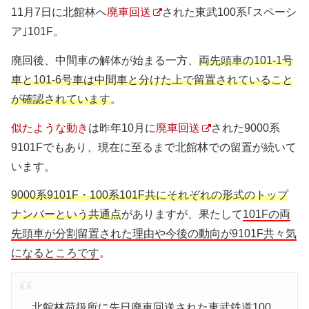
11月7日に北館林へ
廃車回送
された東武100系｢スペーシ
ア｣101F。
廃回後、中間車の解体が始まる一方、
両先頭車の101-1号
車と101-6号車は中間車と分けた上で留置されていること
が確認されています
。
似たような動き
は昨年10月に
廃車回送
された9000系
9101Fでもあり、現在に至るまで北館林での留置が続いて
います。
9000系9101F・100系101F共にそれぞれの形式のトップ
ナンバーという共通点
がありますが、果たして
101Fの両
先頭車が分割留置された理由や今後の動向が9101F共々気
になるところです
。
北館林荷扱所に先日廃車回送された東武鉄道100