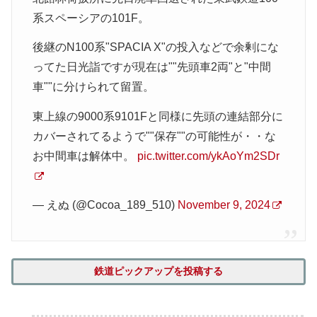
系スペーシアの101F。
後継のN100系"SPACIA X"の投入などで余剰にな
ってた日光詣ですが現在は""先頭車2両"と"中間
車""に分けられて留置。
東上線の9000系9101Fと同様に先頭の連結部分に
カバーされてるようで""保存""の可能性が・・な
お中間車は解体中。
pic.twitter.com/ykAoYm2SDr
— えぬ (@Cocoa_189_510)
November 9, 2024
鉄道ピックアップを投稿する