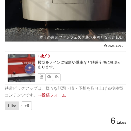
昨年の東武ファンフェスタ展示車両となった101F
2024/11/10
ｴｽｾﾌﾞﾝ
模型をメインに撮影や乗車など鉄道全般に興味が
あります。
鉄道ピックアップは、様々な話題・噂・予想を取り上げる投稿型
コンテンツです。
→投稿フォーム
Like
+6
6
Likes