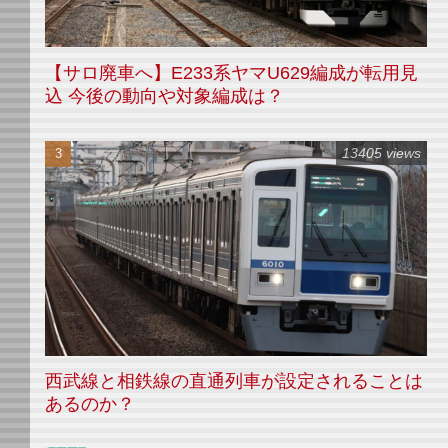
【サロ廃車へ】E233系ヤマU629編成が転用見
込 今後の動向や対象編成は？
13405 views
西武線と相鉄線の直通列車が設定されることは
あるのか？