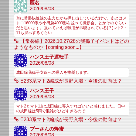
匿名
2026/08/08
単に常磐快速線の主力だから押し出しているだけで、あとはメ
トロ16000系や小田急4000形を並べて撮影会、とかそのぐらい
だと思います。強いていえば転用が示唆されている(？)マト2・
11も展示するぐらい...
【常磐線】2026.10.27/28の我孫子イベントはどの
ようなものか【coming soon...】
ハンス王子運転手
2026/08/08
成田線我孫子支線への導入を推奨します。
E233系マト2編成が長野入場・今後の動向は？
ハンス王子
2026/08/08
マト2とマト11は成田線に導入すればいいと感じました。日中
の成田線は5両で混雑がひどすぎるので
E233系マト2編成が長野入場・今後の動向は？
プーさんの蜂蜜
2026/08/08