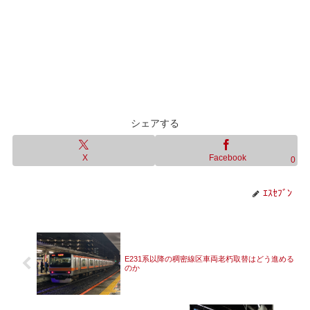
シェアする
X
Facebook
0
ｴｽｾﾌﾞﾝ
E231系以降の稠密線区車両老朽取替はどう進める
のか