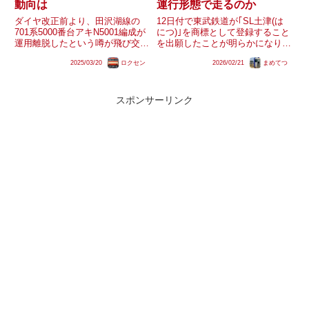
動向は
運行形態で走るのか
ダイヤ改正前より、田沢湖線の
12日付で東武鉄道が｢SL土津(は
701系5000番台アキN5001編成が
につ)｣を商標として登録すること
運用離脱したという噂が飛び交っ
を出願したことが明らかになりま
ています。田沢湖線ではダイヤ改
した。今回の出願を受けて、土津
2025/03/20
ロクセン
2026/02/21
まめてつ
正で一部減車とワンマン化が行わ
神社（福島県）に関連する列車で
れており、車両数が余ったとも推
はないかとの見方が出ています
測されます。果たしてアキN5001
が、実際の運行ではどのような運
編成運用離脱の真相...
行形態になるのでしょうか。
スポンサーリンク