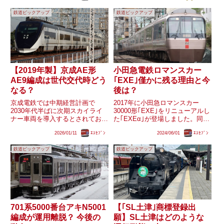
している印象です。単線区間の制
台とは異なるユニットの主制御装
約やスカイライナー、さらには
鉄道ピックアップ
鉄道ピックアップ
置の更新などが確認されていま
202...
す。また、大きな特徴...
【2019年製】京成AE形
小田急電鉄ロマンスカー
AE9編成は世代交代時どう
｢EXE｣僅かに残る理由と今
なる？
後は？
京成電鉄では中期経営計画で
2017年に小田急ロマンスカー
2030年代半ばに次期スカイライ
30000形｢EXE｣をリニューアルし
ナー車両を導入するとされてお
た｢EXEα｣が登場しました。同形
り、その頃にスカイライナーの世
式はその後も順次リニューアルを
2026/01/11
ｴｽｾﾌﾞﾝ
2024/06/01
ｴｽｾﾌﾞﾝ
代交代が行われるとみられます。
行い｢EXEα｣化されましたが、
現行のAE形はほとんどが2010年
2020年を最後にストップし、現
鉄道ピックアップ
鉄道ピックアップ
の成田スカイアクセス線開業時に
在は6連・4連各2編成が未更新の
製造された車両で、予定されて
｢EXE｣の...
い...
701系5000番台アキN5001
【｢SL土津｣商標登録出
編成が運用離脱？ 今後の
願】SL土津はどのような