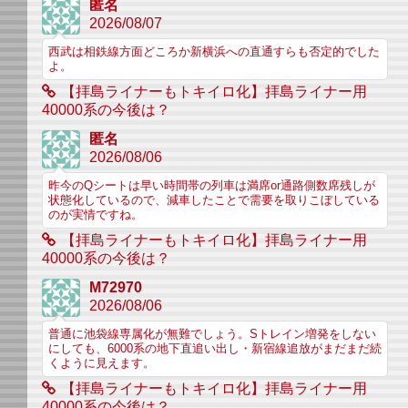
匿名
2026/08/07
西武は相鉄線方面どころか新横浜への直通すらも否定的でした
よ。
【拝島ライナーもトキイロ化】拝島ライナー用
40000系の今後は？
匿名
2026/08/06
昨今のQシートは早い時間帯の列車は満席or通路側数席残しが
状態化しているので、減車したことで需要を取りこぼしている
のが実情ですね。
【拝島ライナーもトキイロ化】拝島ライナー用
40000系の今後は？
M72970
2026/08/06
普通に池袋線専属化が無難でしょう。Sトレイン増発をしない
にしても、6000系の地下直追い出し・新宿線追放がまだまだ続
くように見えます。
【拝島ライナーもトキイロ化】拝島ライナー用
40000系の今後は？