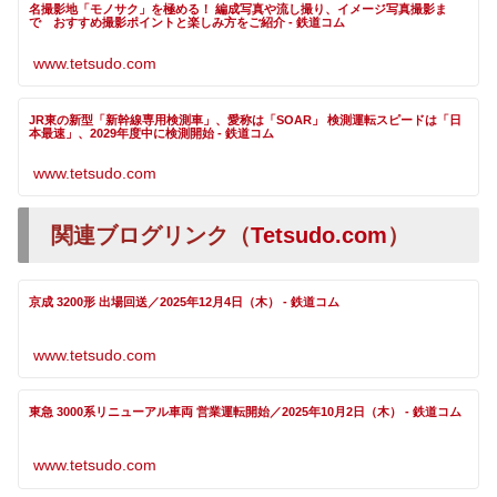
名撮影地「モノサク」を極める！ 編成写真や流し撮り、イメージ写真撮影ま
で おすすめ撮影ポイントと楽しみ方をご紹介 - 鉄道コム
www.tetsudo.com
JR東の新型「新幹線専用検測車」、愛称は「SOAR」 検測運転スピードは「日
本最速」、2029年度中に検測開始 - 鉄道コム
www.tetsudo.com
関連ブログリンク（
Tetsudo.com
）
京成 3200形 出場回送／2025年12月4日（木） - 鉄道コム
www.tetsudo.com
東急 3000系リニューアル車両 営業運転開始／2025年10月2日（木） - 鉄道コム
www.tetsudo.com