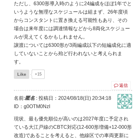
ただし、6300形導入時のように24編成をほぼ1年でと
いうような無理なスケジュールは組まず、26年度頃
からコンスタントに置き換える可能性もあり、その
場合は来年度には調達情報などから8両化スケジュー
ルが見えてくるかもしれません。
譲渡については6300形が3両編成以下の短編成化に適
していないことから殆ど行われないと考えられま
す。
Like
+15
返信
名前:
匿名
:
投稿日：2024/08/18(日) 20:34:18
ID：g0OTM0NzI
現状、最も優先順位が高いのは2027年度に予定され
ている大江戸線のCBTC対応(12-600形増備+12-000形
改造)であることを考えると、他線区での車両更新に