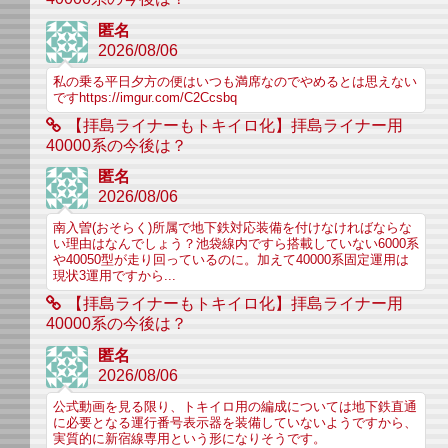
匿名
2026/08/06
私の乗る平日夕方の便はいつも満席なのでやめるとは思えない
ですhttps://imgur.com/C2Ccsbq
【拝島ライナーもトキイロ化】拝島ライナー用
40000系の今後は？
匿名
2026/08/06
南入曽(おそらく)所属で地下鉄対応装備を付けなければならな
い理由はなんでしょう？池袋線内ですら搭載していない6000系
や40050型が走り回っているのに。加えて40000系固定運用は
現状3運用ですから...
【拝島ライナーもトキイロ化】拝島ライナー用
40000系の今後は？
匿名
2026/08/06
公式動画を見る限り、トキイロ用の編成については地下鉄直通
に必要となる運行番号表示器を装備していないようですから、
実質的に新宿線専用という形になりそうです。