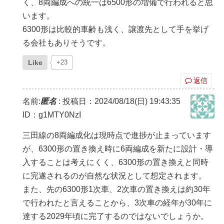
く、8両編成への統一は6500形の増備で行われると思
います。
6300形は比較的車齢も浅く、譲渡先として手を挙げ
る会社もありそうです。
Like
+23
返信
名前:
匿名
:
投稿日：2024/08/18(日) 19:43:35
ID：g1MTY0NzI
三田線の8両編成化は現時点で進捗が止まっています
が、6300形の置き換え時に6両編成を新たに設計・導
入することは考えにくく、6300形の置き換えと同時
に完遂されるのが自然な状況として想定されます。
また、先の6300形1次車、2次車の置き換えは約30年
で行われたと言えることから、3次車の経年が30年に
達する2029年頃に完了するのではないでしょうか。