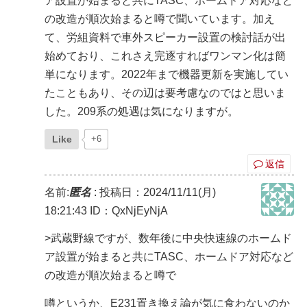
ア設置が始まると共にTASC、ホームドア対応など
の改造が順次始まると噂で聞いています。加え
て、労組資料で車外スピーカー設置の検討話が出
始めており、これさえ完逐すればワンマン化は簡
単になります。2022年まで機器更新を実施してい
たこともあり、その辺は要考慮なのではと思いま
した。209系の処遇は気になりますが。
Like
+6
返信
名前:
匿名
:
投稿日：2024/11/11(月)
18:21:43
ID：QxNjEyNjA
>武蔵野線ですが、数年後に中央快速線のホームド
ア設置が始まると共にTASC、ホームドア対応など
の改造が順次始まると噂で
噂というか、E231置き換え論が気に食わないのか