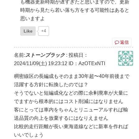
も機器更新時期が遅すぎたと思いますので、更新
時期から見たら若い落ち方をする可能性はあると
思いますよ
Like
+4
返信
名前:
ストーンブラック
:
投稿日：
2024/11/09(土) 19:23:12
ID：AzOTExNTI
稠密線区の長編成もそのまま30年超〜40年前後まで
活躍する方針に転換したのでは？
そうでないと短編成化などの際に余剰廃車が大量に
でますから根本的にはコスト削減にはなりません
客にとっては車内をちゃんとリニューアルすれば輸
送品質の向上を放棄するにはなりえません
比較的走行距離が長い東海道線などに新車を作れば
いいでしょう