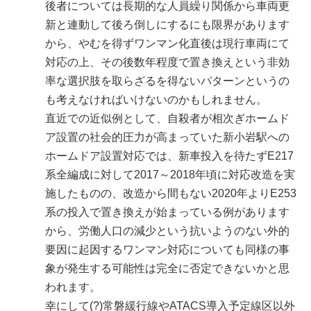
後者については長期的な人員繰り関係から車両更
新と連動して後ろ倒しにするにも限界があります
から、やむを得ずワンマン化直後は現行車両にて
対応の上、その後数年程度で置き換えという非効
率な選択肢を取らざるを得ないパターンというの
も考えなければいけないのかもしれません。
直近での近似例として、自殺者が相次ぎホームド
ア設置の社会的圧力が高まっていた新小岩駅への
ホームドア設置対応では、新車投入を待たずE217
系全編成に対して2017～2018年頃に対応改造を実
施したものの、改造から間もない2020年よりE253
系の投入で置き換えが始まっている例があります
から、労働人口の減少という抗いようのない外的
要因に起因するワンマン対応についても同様の事
象が発生する可能性は完全に否定できないかと思
われます。
幸にして(?)常磐緩行線やATACS導入予定線区以外