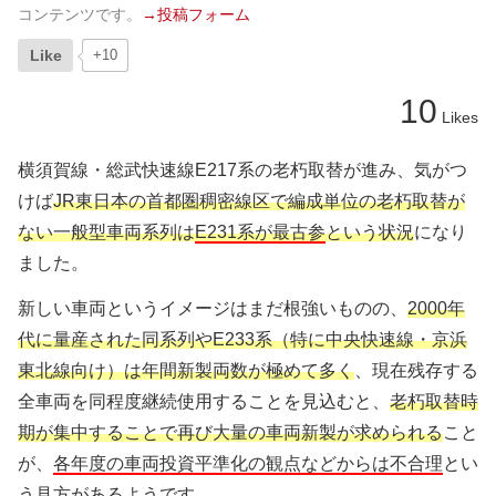
コンテンツです。
→投稿フォーム
Like
+10
10
Likes
横須賀線・総武快速線E217系の老朽取替が進み、気がつ
けば
JR東日本の首都圏稠密線区で編成単位の老朽取替が
ない一般型車両系列は
E231系が最古参
という状況
になり
ました。
新しい車両というイメージはまだ根強いものの、
2000年
代に量産された同系列やE233系（特に中央快速線・京浜
東北線向け）は年間新製両数が極めて多く
、現在残存する
全車両を同程度継続使用することを見込むと、
老朽取替時
期が集中することで再び大量の車両新製が求められる
こと
が、
各年度の車両投資平準化の観点などからは不合理
とい
う見方があるようです。