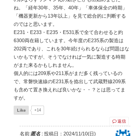
ね。「経年30年、35年、40年」「車体保全の時期」
「機器更新から13年以上」を見て総合的に判断する
のではと思います。
E231・E233・E235・E531系で全て合わせると約
6300両在籍しています。今年度のE235系の製造は
202両であり、これを30年続けられるならば問題はな
いかもですが、そうでなければ一気に製造する時期
がまた来るかもしれません。
個人的には209系や211系がまだ多く残っているの
で、常磐快速線のE231系を捻出して武蔵野線209系
も含めて置き換えれば良いかな・・？とは思ってま
すが。
Like
+14
返信
名前:
匿名
:
投稿日：2024/11/10(日)