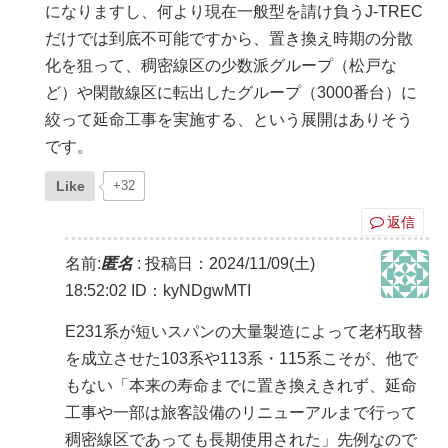
になりますし、何より現在一般型を請け負うJ-TREC
だけでは到底不可能ですから、置き換え時期の分散
化を狙って、稠密線区の少数派グループ（松戸な
ど）や閑散線区に転出したグループ（3000番台）に
絞って延命工事を実施する、という展開はありそう
です。
Like
+32
返信
名前:
匿名
:
投稿日：2024/11/09(土)
18:52:02
ID：kyNDgwMTI
E231系が短いスパンの大量製造によって老朽取替
を成立させた103系や113系・115系こそが、他で
もない「本来の寿命までに置き換えきれず、延命
工事や一部は旅客設備のリニューアルまで行って
稠密線区であっても長期使用された」先例なので