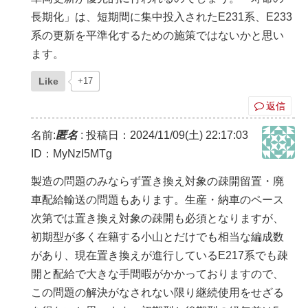
長期化」は、短期間に集中投入されたE231系、E233
系の更新を平準化するための施策ではないかと思い
ます。
Like
+17
返信
名前:
匿名
:
投稿日：2024/11/09(土) 22:17:03
ID：MyNzI5MTg
製造の問題のみならず置き換え対象の疎開留置・廃
車配給輸送の問題もあります。生産・納車のペース
次第では置き換え対象の疎開も必須となりますが、
初期型が多く在籍する小山とだけでも相当な編成数
があり、現在置き換えが進行しているE217系でも疎
開と配給で大きな手間暇がかかっておりますので、
この問題の解決がなされない限り継続使用をせざる