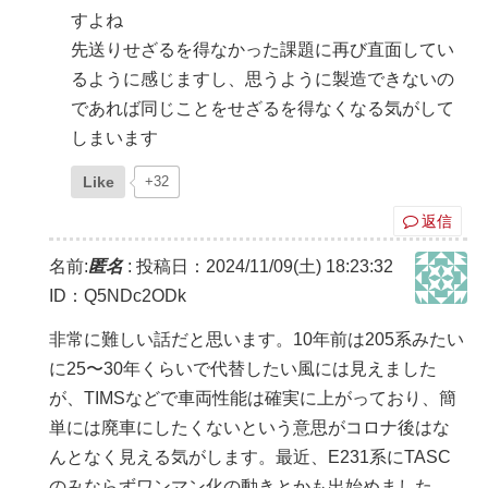
すよね
先送りせざるを得なかった課題に再び直面してい
るように感じますし、思うように製造できないの
であれば同じことをせざるを得なくなる気がして
しまいます
Like
+32
返信
名前:
匿名
:
投稿日：2024/11/09(土) 18:23:32
ID：Q5NDc2ODk
非常に難しい話だと思います。10年前は205系みたい
に25〜30年くらいで代替したい風には見えました
が、TIMSなどで車両性能は確実に上がっており、簡
単には廃車にしたくないという意思がコロナ後はな
んとなく見える気がします。最近、E231系にTASC
のみならずワンマン化の動きとかも出始めました