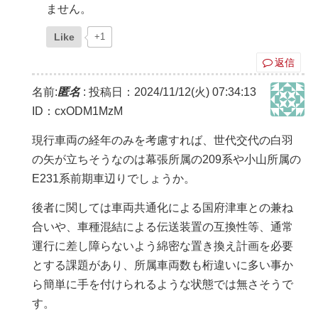
ません。
Like
+1
返信
名前:
匿名
:
投稿日：2024/11/12(火) 07:34:13
ID：cxODM1MzM
現行車両の経年のみを考慮すれば、世代交代の白羽
の矢が立ちそうなのは幕張所属の209系や小山所属の
E231系前期車辺りでしょうか。
後者に関しては車両共通化による国府津車との兼ね
合いや、車種混結による伝送装置の互換性等、通常
運行に差し障らないよう綿密な置き換え計画を必要
とする課題があり、所属車両数も桁違いに多い事か
ら簡単に手を付けられるような状態では無さそうで
す。