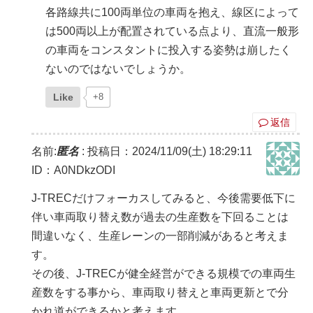
各路線共に100両単位の車両を抱え、線区によって
は500両以上が配置されている点より、直流一般形
の車両をコンスタントに投入する姿勢は崩したく
ないのではないでしょうか。
Like
+8
返信
名前:
匿名
:
投稿日：2024/11/09(土) 18:29:11
ID：A0NDkzODI
J-TRECだけフォーカスしてみると、今後需要低下に
伴い車両取り替え数が過去の生産数を下回ることは
間違いなく、生産レーンの一部削減があると考えま
す。
その後、J-TRECが健全経営ができる規模での車両生
産数をする事から、車両取り替えと車両更新とで分
かれ道ができるかと考えます。