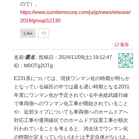
ので）。
https://www.sumitomocorp.com/ja/jp/news/release/
2019/group/12130
Like
+1
返信
名前:
匿名
:
投稿日：2024/11/09(土) 19:12:47
ID：M0OTg2OTg
E231系については、現状ワンマン化の時期が明らか
となっている線区の中では最も遅い時期となる2031
年度にワンマン化が予定されている中央総武緩行線
で車両側へのワンマン化工事が開始されていること
や、近郊タイプについても車両側へのホームドアへ
対応工事や運用線区でのホームドア設置工事が順次
行われていることを考えると、消去法でワンマン化
の時期が定まっていない(または予定自体がない)上、