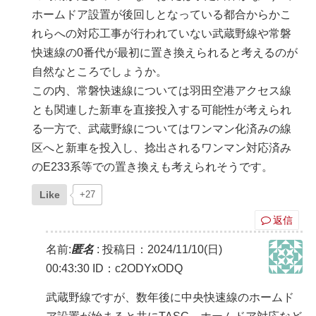
ホームドア設置が後回しとなっている都合からかこ
れらへの対応工事が行われていない武蔵野線や常磐
快速線の0番代が最初に置き換えられると考えるのが
自然なところでしょうか。
この内、常磐快速線については羽田空港アクセス線
とも関連した新車を直接投入する可能性が考えられ
る一方で、武蔵野線についてはワンマン化済みの線
区へと新車を投入し、捻出されるワンマン対応済み
のE233系等での置き換えも考えられそうです。
Like
+27
返信
名前:
匿名
:
投稿日：2024/11/10(日)
00:43:30
ID：c2ODYxODQ
武蔵野線ですが、数年後に中央快速線のホームド