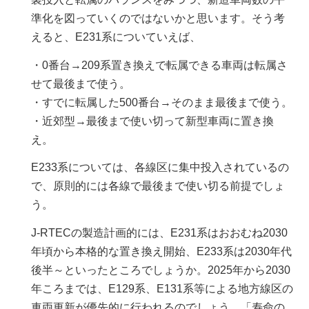
準化を図っていくのではないかと思います。そう考
えると、E231系についていえば、
・0番台→209系置き換えで転属できる車両は転属さ
せて最後まで使う。
・すでに転属した500番台→そのまま最後まで使う。
・近郊型→最後まで使い切って新型車両に置き換
え。
E233系については、各線区に集中投入されているの
で、原則的には各線で最後まで使い切る前提でしょ
う。
J-RTECの製造計画的には、E231系はおおむね2030
年頃から本格的な置き換え開始、E233系は2030年代
後半～といったところでしょうか。2025年から2030
年ころまでは、E129系、E131系等による地方線区の
車両更新が優先的に行われるのでしょう。「寿命の