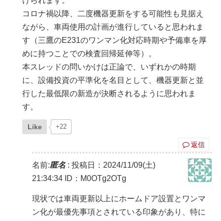
けられます。
コロナ禍以降、二度機器更新をする可能性も見据え
ながら、車両使用の計画が進行していると思われま
す（三鷹のE231のワンマン化対応時期や予備車を厚
めに持つことでの検査回帰延伸等）。
本スレッドの問いかけは正論で、いずれかの時期
に、設備投資の平準化を名目として、機器更新と並
行した最低限の新造が決断されるように思われま
す。
Like
+22
返信
名前:
匿名
:
投稿日：2024/11/09(土)
21:34:34
ID：M0OTg2OTg
現状では車両更新以上にホームドア設置とワンマ
ン化が最優先事項とされている印象があり、特に