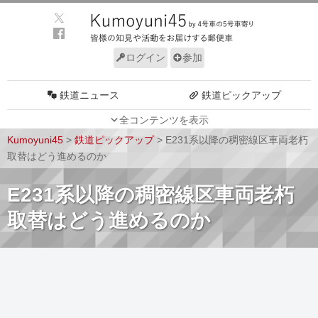
ログイン
参加
鉄道ニュース
鉄道ピックアップ
全コンテンツを表示
車両動向
施設動向
Kumoyuni45
>
鉄道ピックアップ
>
E231系以降の稠密線区車両老朽
車両技術
路線探訪
取替はどう進めるのか
ルール
サイトについて
E231系以降の稠密線区車両老朽
取替はどう進めるのか