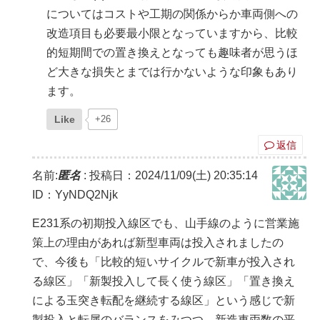
についてはコストや工期の関係からか車両側への
改造項目も必要最小限となっていますから、比較
的短期間での置き換えとなっても趣味者が思うほ
ど大きな損失とまでは行かないような印象もあり
ます。
Like
+26
返信
名前:
匿名
:
投稿日：2024/11/09(土) 20:35:14
ID：YyNDQ2Njk
E231系の初期投入線区でも、山手線のように営業施
策上の理由があれば新型車両は投入されましたの
で、今後も「比較的短いサイクルで新車が投入され
る線区」「新製投入して長く使う線区」「置き換え
による玉突き転配を継続する線区」という感じで新
製投入と転属のバランスをみつつ、新造車両数の平