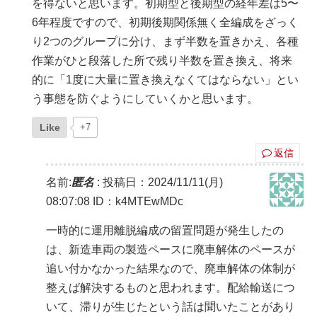
を得ないと思います。初期型と後期型の経年差は5〜
6年程度ですので、初期後期関係無く全編成をざっく
り2つのグループに分け、まず半数を置きかえ、各種
作業がひと段落した所で残り半数を置き換え、将来
的に「1度に大量に置き換えなくてはならない」とい
う事態を防ぐようにしていくかと思います。
Like
+7
返信
名前:
匿名
:
投稿日：2024/11/11(月)
08:07:08
ID：k4MTEwMDc
一時的に運用離脱編成の留置問題が発生したの
は、新造車両の製造ペースに廃車解体のペースが
追い付かなかった結果なので、廃車解体の体制が
整えば解決するものと思われます。配給輸送につ
いて、滞りが生じたという話は聞いたことがあり