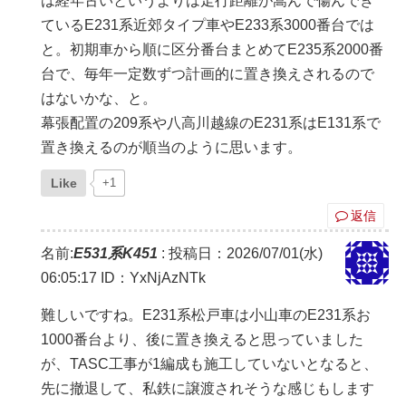
は経年古いというよりは走行距離が嵩んで傷んでき
ているE231系近郊タイプ車やE233系3000番台では
と。初期車から順に区分番台まとめてE235系2000番
台で、毎年一定数ずつ計画的に置き換えされるので
はないかな、と。
幕張配置の209系や八高川越線のE231系はE131系で
置き換えるのが順当のように思います。
Like
+1
返信
名前:
E531系K451
:
投稿日：2026/07/01(水)
06:05:17
ID：YxNjAzNTk
難しいですね。E231系松戸車は小山車のE231系お
1000番台より、後に置き換えると思っていました
が、TASC工事が1編成も施工していないとなると、
先に撤退して、私鉄に譲渡されそうな感じもします