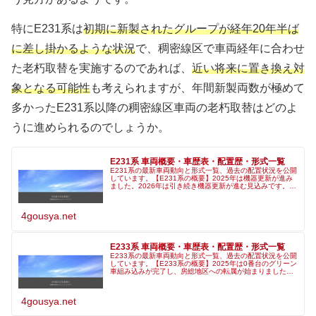
特にE231系は
初期に新製されたグループが経年20年半ば
に差し掛かるような状況
で、稠密線区で車両経年に合わせ
た老朽取替を実施するのであれば、
近い将来に置き換え対
象となる可能性
も考えられますが、年間新製両数が極めて
多かったE231系以降の稠密線区車両の老朽取替はどのよ
うに進められるのでしょうか。
E231系 車両概要・車歴表・配置歴・形式一覧
E231系の最新車両動向と形式一覧、過去の配置状況を公開
しています。【E231系の概要】2025年は機器更新が進み
ました。2026年は引き続き機器更新が進む見込みです。
「配置別の外観」三鷹
4gousya.net
E233系 車両概要・車歴表・配置歴・形式一覧
E233系の最新車両動向と形式一覧、過去の配置状況を公開
しています。【E233系の概要】2025年は0番台のグリーン
車組み込みが完了し、房総地区への転属が始まりました。
2026年は一部の機
4gousya.net