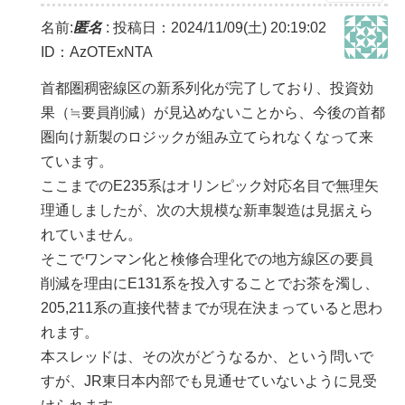
名前:
匿名
:
投稿日：2024/11/09(土) 20:19:02
ID：AzOTExNTA
首都圏稠密線区の新系列化が完了しており、投資効
果（≒要員削減）が見込めないことから、今後の首都
圏向け新製のロジックが組み立てられなくなって来
ています。
ここまでのE235系はオリンピック対応名目で無理矢
理通しましたが、次の大規模な新車製造は見据えら
れていません。
そこでワンマン化と検修合理化での地方線区の要員
削減を理由にE131系を投入することでお茶を濁し、
205,211系の直接代替までが現在決まっていると思わ
れます。
本スレッドは、その次がどうなるか、という問いで
すが、JR東日本内部でも見通せていないように見受