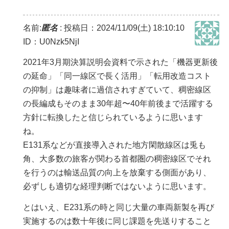
名前:
匿名
:
投稿日：2024/11/09(土) 18:10:10
ID：U0Nzk5NjI
2021年3月期決算説明会資料で示された「機器更新後
の延命」「同一線区で長く活用」「転用改造コスト
の抑制」は趣味者に過信されすぎていて、稠密線区
の長編成もそのまま30年超〜40年前後まで活躍する
方針に転換したと信じられているように思います
ね。
E131系などが直接導入された地方閑散線区は兎も
角、大多数の旅客が関わる首都圏の稠密線区でそれ
を行うのは輸送品質の向上を放棄する側面があり、
必ずしも適切な経理判断ではないように思います。
とはいえ、E231系の時と同じ大量の車両新製を再び
実施するのは数十年後に同じ課題を先送りすること