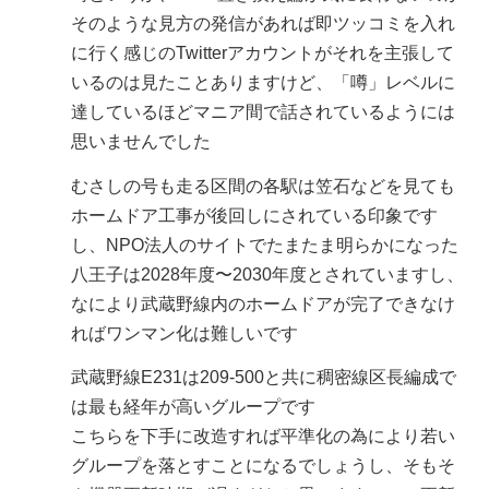
そのような見方の発信があれば即ツッコミを入れ
に行く感じのTwitterアカウントがそれを主張して
いるのは見たことありますけど、「噂」レベルに
達しているほどマニア間で話されているようには
思いませんでした
むさしの号も走る区間の各駅は笠石などを見ても
ホームドア工事が後回しにされている印象です
し、NPO法人のサイトでたまたま明らかになった
八王子は2028年度〜2030年度とされていますし、
なにより武蔵野線内のホームドアが完了できなけ
ればワンマン化は難しいです
武蔵野線E231は209-500と共に稠密線区長編成で
は最も経年が高いグループです
こちらを下手に改造すれば平準化の為により若い
グループを落とすことになるでしょうし、そもそ