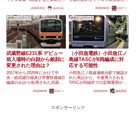
した。小名浜～安中を結ぶ貨物列
は様々な写真やメッセージが掲出
2024/12/21
みやがわ
2025/09/15
ｴｽｾﾌﾞﾝ
車、通称「安中貨物」の荷主は東
されていましたが、その中のメッ
邦亜鉛です。泉～小名浜は福島臨
セージに｢また会える日を楽しみ
鉄道ピックアップ
鉄道ピックアップ
海鉄道が第1種鉄道事業者として
に流鉄から卒業します。｣という
運行していますが、令和3年度...
文言が添えられていま...
武蔵野線E231系 デビュー
（小田急電鉄）小田急江ノ
前入場時の白顔から銀顔に
島線TASCが8両編成に対
変更された理由は？
応する可能性
2017年から2020年にかけて中
小田急江ノ島線湘南台駅で確認さ
央・総武緩行線及び常磐快速線(1
れた表記から、今後導入される
編成のみ)から転用された武蔵野
TASCが同線区での定期運用がな
線のE231系。転用1編成目となっ
い8両編成にも対応する可能性が
2024/08/05
ｴｽｾﾌﾞﾝ
2024/05/04
南瓜西瓜
たケヨMU2編成は改造中秋田総
あるようです。今までに小田急電
合車両センターに入場してる際、
鉄で導入されていたホームドア
各線の209系500番台や常磐快速
は、定期運用上入線がない車両は
線のE231系な...
割り切って対応しない設計とした
スポンサーリンク
例...