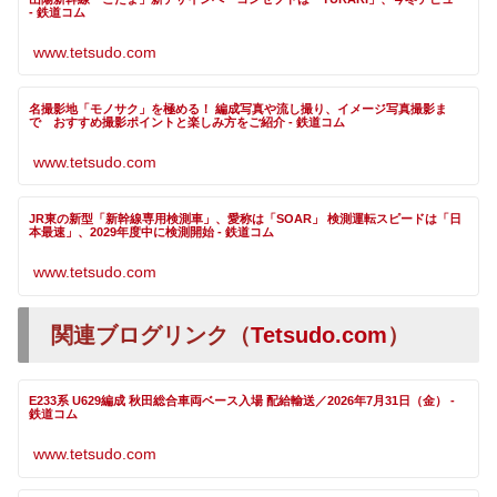
- 鉄道コム
www.tetsudo.com
名撮影地「モノサク」を極める！ 編成写真や流し撮り、イメージ写真撮影ま
で おすすめ撮影ポイントと楽しみ方をご紹介 - 鉄道コム
www.tetsudo.com
JR東の新型「新幹線専用検測車」、愛称は「SOAR」 検測運転スピードは「日
本最速」、2029年度中に検測開始 - 鉄道コム
www.tetsudo.com
関連ブログリンク（
Tetsudo.com
）
E233系 U629編成 秋田総合車両ベース入場 配給輸送／2026年7月31日（金） -
鉄道コム
www.tetsudo.com