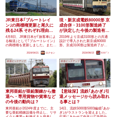
JR東日本｢ブルートレイ
現・新京成電鉄80000形 京
ン｣の商標権更新と尾久に
成合併・3100形製造終了
残る24系 それぞれ理由
が決定した今後の製造有無
は？
は？
4月8日、JR東日本が｢旅客車によ
2019年より京成3100形との共通
る輸送｣として｢ブルートレイン｣
設計で導入された新京成80000
の商標権を更新しました。また、
形。京成3100形は製造終了が決
かつて多くのブルートレイン用客
定し、今後は3200形の導入が進
2024/04/21
ロクセン
2024/06/15
ｴｽｾﾌﾞﾝ
車が所属した現在の尾久車両セン
む見込みで、さらに新京成電鉄自
ターには24系3両(｢北斗星｣で使わ
体が来年度より京成電鉄と合併す
鉄道ピックアップ
鉄道ピックアップ
れていたオハネフ25 14・スシ24
る予定となっています。置き換え
506、｢...
対象と見られる88...
東邦亜鉛が亜鉛製錬から撤
【意味深】流鉄｢あかぎ｣引
退へ・専用貨物や貨車など
退メッセージから読み取れ
の今後の動向は？
る事とは？
東邦亜鉛が2024年度までに、主
14日、流鉄5000形5003編成｢あか
要な亜鉛精錬設備を停止し、リサ
ぎ｣がラストランを迎えました。
イクル事業へ転換すると発表しま
引退にあわせて中吊り広告部分に