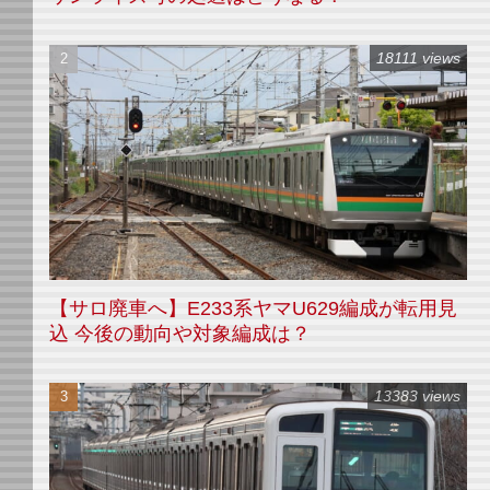
18111 views
【サロ廃車へ】E233系ヤマU629編成が転用見
込 今後の動向や対象編成は？
13383 views