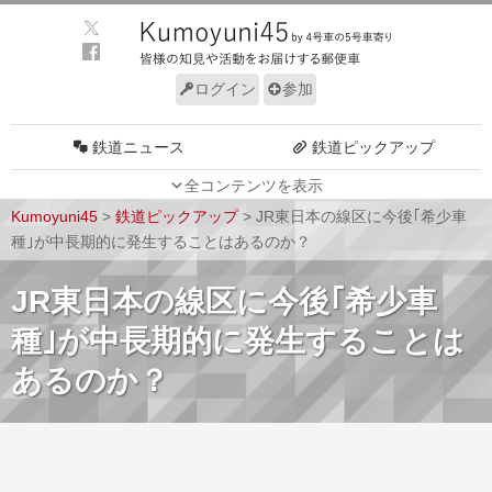
ログイン
参加
鉄道ニュース
鉄道ピックアップ
全コンテンツを表示
車両動向
施設動向
Kumoyuni45
>
鉄道ピックアップ
>
JR東日本の線区に今後｢希少車
車両技術
路線探訪
種｣が中長期的に発生することはあるのか？
ルール
サイトについて
JR東日本の線区に今後｢希少車
種｣が中長期的に発生することは
あるのか？