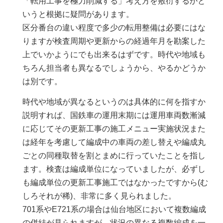
「転用工事を極力削減する」考え方を敷衍するかと
いうと根拠に疑問があります。
区分番台の違い程度で多少の転用整備は必要にはな
りますが検査周期や更新からの経過年月を勘案した
上でいかようにでも出来るはずです。時代や地域も
ちろん担当者も異なるでしょうから、やるかどうか
は別です。
時代や地域が異なるというのは具体的に何を指すか
説明すれば、国鉄車の運用末期には運用車両数漸減
に応じてその更新工事の施工メニュー実施状況また
は経年を考慮して編成中の車両の差し替えや編成丸
ごとの同種取替を割とまめに行っていたことを指し
ます。検査は編成単位になっていましたが、必ずし
も編成単位の更新工事施工ではなかったですから(む
しろそれが稀)、非常に多く見られました。
701系やE721系の場合は仙台地区において複数編成
の併結が見られますが、状況の異なる複数編成を一