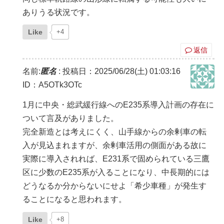
ありうる状況です。
Like
+4
返信
名前:
匿名
:
投稿日：2025/06/28(土) 01:03:16
ID：A5OTk3OTc
1月に中央・総武緩行線へのE235系導入計画の存在に
ついて言及がありました。
完全新造とは考えにくく、山手線からの余剰車の転
入が見込まれますが、余剰車活用の側面がある故に
実際に導入されれば、E231系で固められている三鷹
区に少数のE235系が入ることになり、中長期的には
どうなるか分からないにせよ「希少車種」が発生す
ることになると思われます。
Like
+8