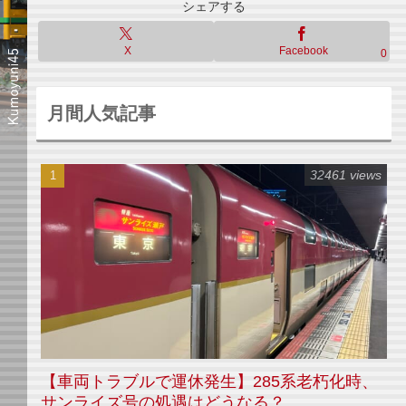
シェアする
X
Facebook
0
月間人気記事
32461 views
【車両トラブルで運休発生】285系老朽化時、
サンライズ号の処遇はどうなる？