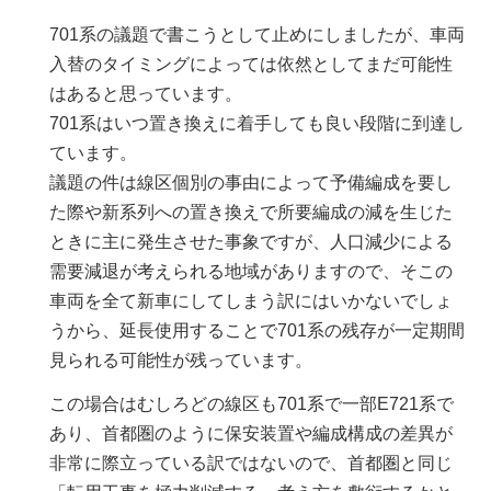
701系の議題で書こうとして止めにしましたが、車両
入替のタイミングによっては依然としてまだ可能性
はあると思っています。
701系はいつ置き換えに着手しても良い段階に到達し
ています。
議題の件は線区個別の事由によって予備編成を要し
た際や新系列への置き換えで所要編成の減を生じた
ときに主に発生させた事象ですが、人口減少による
需要減退が考えられる地域がありますので、そこの
車両を全て新車にしてしまう訳にはいかないでしょ
うから、延長使用することで701系の残存が一定期間
見られる可能性が残っています。
この場合はむしろどの線区も701系で一部E721系で
あり、首都圏のように保安装置や編成構成の差異が
非常に際立っている訳ではないので、首都圏と同じ