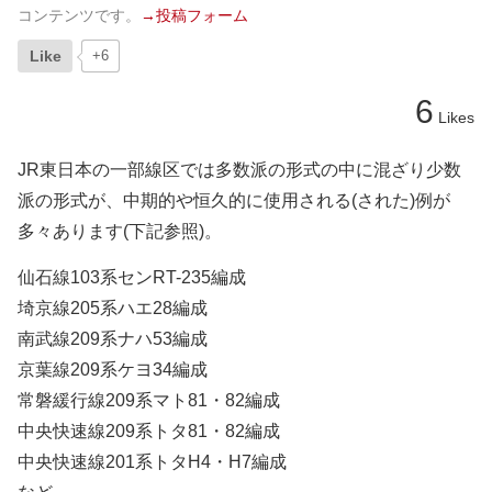
コンテンツです。
→投稿フォーム
Like
+6
6
Likes
JR東日本の一部線区では多数派の形式の中に混ざり少数
派の形式が、中期的や恒久的に使用される(された)例が
多々あります(下記参照)。
仙石線103系センRT-235編成
埼京線205系ハエ28編成
南武線209系ナハ53編成
京葉線209系ケヨ34編成
常磐緩行線209系マト81・82編成
中央快速線209系トタ81・82編成
中央快速線201系トタH4・H7編成