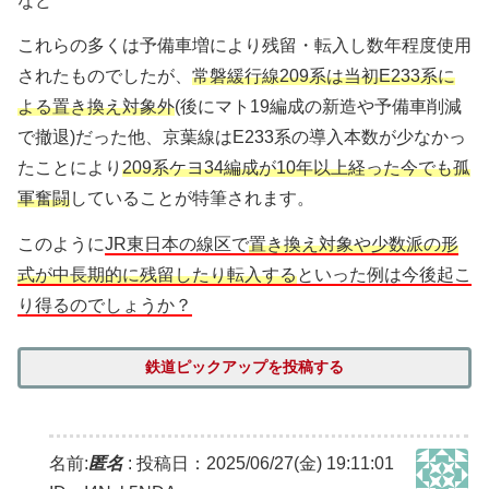
など
これらの多くは予備車増により残留・転入し数年程度使用
されたものでしたが、
常磐緩行線209系は当初E233系に
よる置き換え対象外
(後にマト19編成の新造や予備車削減
で撤退)だった他、京葉線はE233系の導入本数が少なかっ
たことにより
209系ケヨ34編成が10年以上経った今でも孤
軍奮闘
していることが特筆されます。
このように
JR東日本の線区で
置き換え対象や少数派の形
式が中長期的に残留したり転入する
といった例は今後起こ
り得るのでしょうか？
鉄道ピックアップを投稿する
名前:
匿名
:
投稿日：2025/06/27(金) 19:11:01