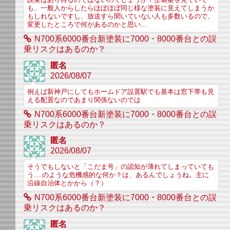
も、一般人からしたらほぼほぼ同じ様な塗装に見えてしまうか
もしれないですし、放送すら聞いていない人も多数いるので、
変更したところで何があるのかと思い...
N700系6000番台新塗装に7000・8000番台との誤
乗リスクはあるのか？
匿名
2026/08/07
例えば新神戸にしてもホームドア設置駅でも基本は窓下帯も見
える配置なのであまり関係ないのでは
N700系6000番台新塗装に7000・8000番台との誤
乗リスクはあるのか？
匿名
2026/08/07
そうでもしないと「こだま号」の認知が薄れてしまっていても
う....のような危機感的な何か？は、あるんでしょうね。主に
沿線自治体とかから（？）
N700系6000番台新塗装に7000・8000番台との誤
乗リスクはあるのか？
匿名