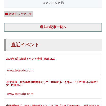
鉄道ピックアップ
過去の記事一覧へ
直近イベント
2026年8月の鉄道イベント情報 - 鉄道コム
www.tetsudo.com
JR北海道、新型事業用機関車として「DD200形」を導入 8月に1両目が落成予
定 - 鉄道コム
www.tetsudo.com
山陽新幹線「こだま」新デザインへ コンセプトは「YURARI」、今冬デビュー