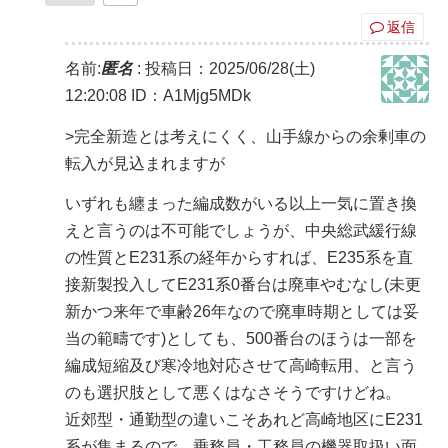
返信
名前:
匿名
:
投稿日：2025/06/28(土)
12:20:08
ID：A1Mjg5MDk
>完全新造とは考えにくく、山手線からの余剰車の
転入が見込まれますが
いずれも纏まった編成数がいる以上一気に置き換
えと言うのは不可能でしょうが、中央総武緩行線
の性質とE231系の経年からすれば、E235系を直
接新製投入してE231系0番台は廃車やむなし(未更
新かつ来年で車齢26年なので廃車時期としては妥
当の範疇です)としても、500番台のほうは一部を
編成短縮及び寒冷地対応させて高崎転用、と言う
のも選択肢として悪くはなさそうですけどね。
近郊型・通勤型の違いこそあれど高崎地区にE231
系が集まるので、乗務員・工務員の機器取扱い面