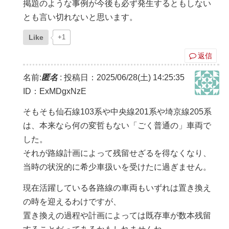
掲題のような事例が今後も必ず発生するともしない
とも言い切れないと思います。
Like
+1
返信
名前:
匿名
:
投稿日：2025/06/28(土) 14:25:35
ID：ExMDgxNzE
そもそも仙石線103系や中央線201系や埼京線205系
は、本来なら何の変哲もない「ごく普通の」車両で
した。
それが路線計画によって残留せざるを得なくなり、
当時の状況的に希少車扱いを受けたに過ぎません。
現在活躍している各路線の車両もいずれは置き換え
の時を迎えるわけですが、
置き換えの過程や計画によっては既存車が数本残留