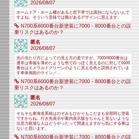
2026/08/07
ホームドア・ホーム柵があると窓下帯では識別にならないんで
すよね。そういう意味では難があるデザインに思えます。
N700系6000番台新塗装に7000・8000番台との誤
乗リスクはあるのか？
匿名
2026/08/07
光の当たり方によっての見え方の差ですが、7000/8000番台は
通常は青磁を薄めたような色で白っぽく見えるのに対して6000
番台はエメラルドグリーンのように見える色と説明されていま
す車体側面のライン／...
N700系6000番台新塗装に7000・8000番台との誤
乗リスクはあるのか？
匿名
2026/08/07
そもそも東海道系統はのぞみもひかりもこだまも全部同じ塗装
ですからね。行き先表示や案内表示版をちゃんと見ないような
注意力散漫な人はどうやったって間違えますから気にする事は
ないと思います。
N700系6000番台新塗装に7000・8000番台との誤