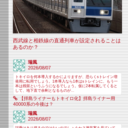
西武線と相鉄線の直通列車が設定されることは
あるのか？
瑞風
2026/08/07
トキイロを何本導入するかによりますが、恐らくsトレイン増
発用に転用でしょう。1本導入なら1本はsトレインに、もう一
本は残留というふうになるでしょう。仮に2本転属してくると
して、地下直で余剰となるものが...
【拝島ライナーもトキイロ化】拝島ライナー用
40000系の今後は？
瑞風
2026/08/07
誤乗はあり得るのではないのでしょうか？塗装案を見ていて