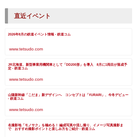
直近イベント
2026年8月の鉄道イベント情報 - 鉄道コム
www.tetsudo.com
JR北海道、新型事業用機関車として「DD200形」を導入 8月に1両目が落成予
定 - 鉄道コム
www.tetsudo.com
山陽新幹線「こだま」新デザインへ コンセプトは「YURARI」、今冬デビュー
- 鉄道コム
www.tetsudo.com
名撮影地「モノサク」を極める！ 編成写真や流し撮り、イメージ写真撮影ま
で おすすめ撮影ポイントと楽しみ方をご紹介 - 鉄道コム