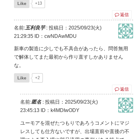
Like
+13
返信
名前:
五利良芋
:
投稿日：2025/09/23(火)
21:29:35
ID：cwNDAwMDU
新車の製造に少しでも不具合があったら、問答無用
で解体してまた最初から作り直すしかありません
な。
Like
+2
返信
名前:
匿名
:
投稿日：2025/09/23(火)
23:45:13
ID：k4MDIwODY
ユーモアを混ぜたつもりであろうコメントにマジ
レスしても仕方ないですが、出場直前や直後の不