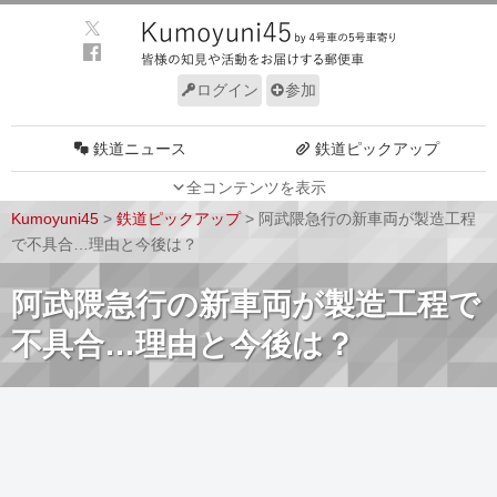
ログイン
参加
鉄道ニュース
鉄道ピックアップ
全コンテンツを表示
車両動向
施設動向
Kumoyuni45
>
鉄道ピックアップ
>
阿武隈急行の新車両が製造工程
車両技術
路線探訪
で不具合…理由と今後は？
ルール
サイトについて
阿武隈急行の新車両が製造工程で
不具合…理由と今後は？