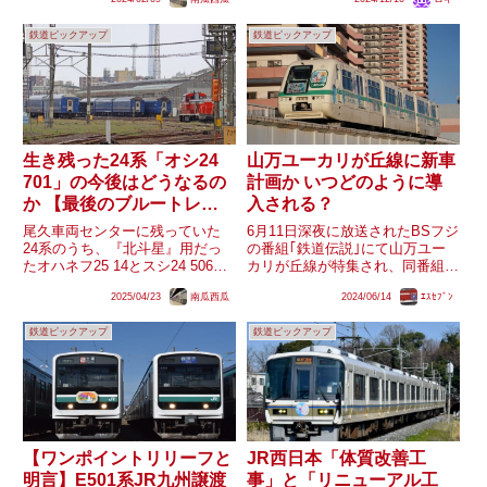
月の間、最大3編成が一休車とし
ることが非常に注目されていたよ
て疎開され続けていました。結局
うです。特に後者は同社の電気式
鉄道ピックアップ
鉄道ピックアップ
3編成全てが廃車解体されてしま
気動車のGV-E400系やそれをベー
ったもの...
スとしたJR北海道...
生き残った24系「オシ24
山万ユーカリが丘線に新車
701」の今後はどうなるの
計画か いつどのように導
か 【最後のブルートレイ
入される？
ン】
尾久車両センターに残っていた
6月11日深夜に放送されたBSフジ
24系のうち、『北斗星』用だっ
の番組｢鉄道伝説｣にて山万ユー
たオハネフ25 14とスシ24 506が2
カリが丘線が特集され、同番組内
月に廃車となったことが判明し、
にて｢新しい車両には冷房の設置
2025/04/23
南瓜西瓜
2024/06/14
ｴｽｾﾌﾞﾝ
『ブルートレイン』の愛称とマッ
を計画している｣｢新しい車両の
チした青色の寝台特急客車で車籍
開発にはまだ時間がかかる｣とい
鉄道ピックアップ
鉄道ピックアップ
が残るのは『出雲』用だったオシ
った旨の解説がありました。現在
24 701のみとな...
使用されている1000形は...
【ワンポイントリリーフと
JR西日本「体質改善工
明言】E501系JR九州譲渡
事」と「リニューアル工