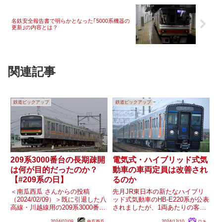
名鉄安全報告書で明らかとなった｢5000系機器の
更新｣の内容とは？
関連記事
鉄道ピックアップ
鉄道ピックアップ
209系3000番台の長期疎開
電気式・ハイブリッド式気
は何が目的だったのか？
動車の車両定員は改善され
【#209系の日】
るのか
＜南瓜西瓜 さんからの投稿
先月JR東日本の新たなハイブリ
（2024/02/09）＞既に引退した八
ッド式気動車のHB-E220系が公表
高線・川越線用の209系3000番台
されましたが、1両あたりの客室
ですが、2018年12月から2020年4
窓や車両定員が大きく減少してい
2024/02/09
南瓜西瓜
2024/12/10
ロキ