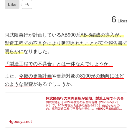
Like
+6
6
Likes
阿武隈急行が計画しているAB900系
AB-8編成の導入が、
製造工程での不具合により延期されたことが安全報告書で
明らかに
なりました。
「製造工程での不具合」とは一体なんでしょうか。
また、
今後の更新計画
や更新対象の
8100形の動向にはど
のような影響
があるでしょうか。
阿武隈急行の車両更新が延期、製造工程で不具合
阿武隈急行は2024年度分の安全報告書（2025年5月7日
付）で、2024年度も1編成の更新を行う計画だったもの
の、車両製造工程で不具合が発生し、AB900系8編成目の
導入は延期になったと報告しました。総合車両製作所横浜
事業所(J-TREC
4gousya.net