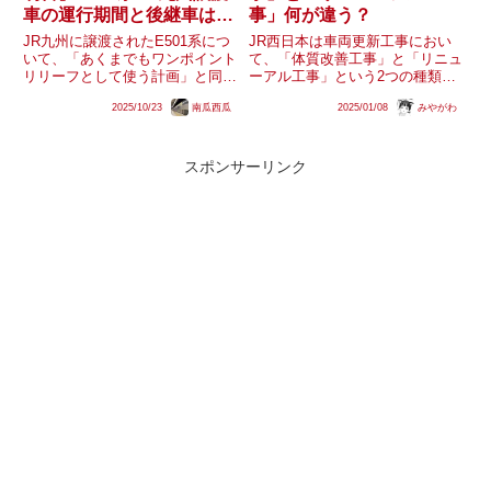
車の運行期間と後継車はど
事」何が違う？
うなるのか
JR九州に譲渡されたE501系につ
JR西日本は車両更新工事におい
いて、「あくまでもワンポイント
て、「体質改善工事」と「リニュ
リリーフとして使う計画」と同社
ーアル工事」という2つの種類が
幹部への取材回答で明言され、使
存在します。「体質改善工事」は
2025/10/23
南瓜西瓜
2025/01/08
みやがわ
用期間が比較的短期間となる見込
旧国鉄から継承した115系などの
みであることが分かりました。大
ほか、221系や207系でも実施さ
方の予想通り関門トンネル通過列
れています。体質改善工事（221
車で運用される415系15...
系）出入口付近のスペー...
スポンサーリンク