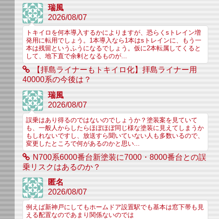
瑞風
2026/08/07
トキイロを何本導入するかによりますが、恐らくsトレイン増
発用に転用でしょう。1本導入なら1本はsトレインに、もう一
本は残留というふうになるでしょう。仮に2本転属してくると
して、地下直で余剰となるものが...
【拝島ライナーもトキイロ化】拝島ライナー用
40000系の今後は？
瑞風
2026/08/07
誤乗はあり得るのではないのでしょうか？塗装案を見ていて
も、一般人からしたらほぼほぼ同じ様な塗装に見えてしまうか
もしれないですし、放送すら聞いていない人も多数いるので、
変更したところで何があるのかと思い...
N700系6000番台新塗装に7000・8000番台との誤
乗リスクはあるのか？
匿名
2026/08/07
例えば新神戸にしてもホームドア設置駅でも基本は窓下帯も見
える配置なのであまり関係ないのでは