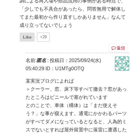
調による再入場や部品流用の事例がある時点で、
「少しでも不具合があったら、問答無用で解体し
てまた最初から作り直すしかありません」なんて
成り立ってないでしょう
Like
+29
返信
名前:
匿名
:
投稿日：2025/09/24(水)
05:40:29
ID：U1MTg0OTQ
某実況ブログによれば
＞クーラー、窓、床下等すべて撤去？窓があっ
たところはビニールで塞がれています
とのことで、車体（構体）は「まだ使えそ
う？」な事が窺えます。通電にかかわるパーツ
がすべてダメになっているとなると、人為的ミ
スでないとすれば屋外留置中に落雷に遭遇した