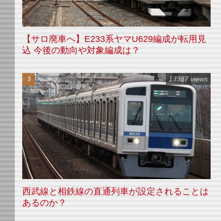
【サロ廃車へ】E233系ヤマU629編成が転用見
込 今後の動向や対象編成は？
13387 views
西武線と相鉄線の直通列車が設定されることは
あるのか？