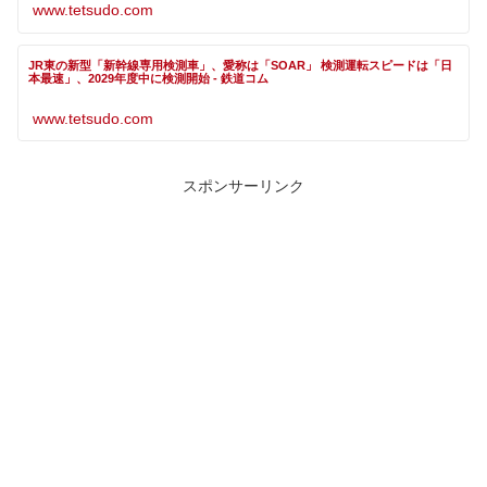
www.tetsudo.com
JR東の新型「新幹線専用検測車」、愛称は「SOAR」 検測運転スピードは「日
本最速」、2029年度中に検測開始 - 鉄道コム
www.tetsudo.com
スポンサーリンク