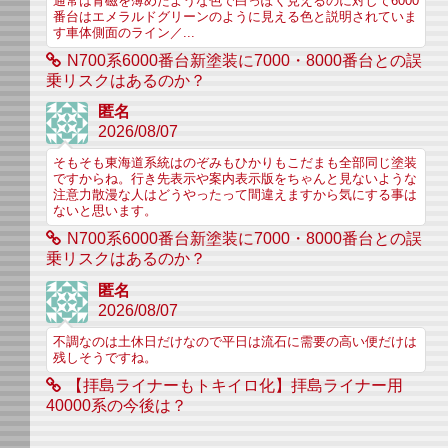
通常は青磁を薄めたような色で白っぽく見えるのに対して6000
番台はエメラルドグリーンのように見える色と説明されていま
す車体側面のライン／...
N700系6000番台新塗装に7000・8000番台との誤
乗リスクはあるのか？
匿名
2026/08/07
そもそも東海道系統はのぞみもひかりもこだまも全部同じ塗装
ですからね。行き先表示や案内表示版をちゃんと見ないような
注意力散漫な人はどうやったって間違えますから気にする事は
ないと思います。
N700系6000番台新塗装に7000・8000番台との誤
乗リスクはあるのか？
匿名
2026/08/07
不調なのは土休日だけなので平日は流石に需要の高い便だけは
残しそうですね。
【拝島ライナーもトキイロ化】拝島ライナー用
40000系の今後は？