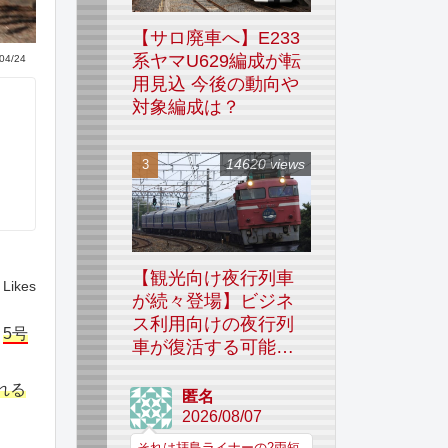
【サロ廃車へ】E233
系ヤマU629編成が転
04/24
用見込 今後の動向や
対象編成は？
14620 views
【観光向け夜行列車
Likes
が続々登場】ビジネ
ス利用向けの夜行列
、
5号
車が復活する可能性
はあるのか
れる
匿名
2026/08/07
それは拝島ライナーの2両短