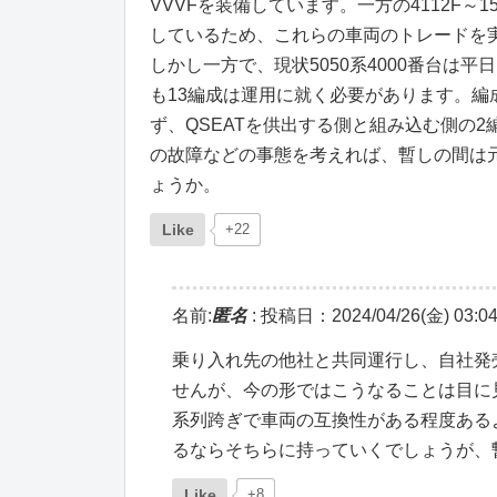
VVVFを装備しています。一方の4112F～15
しているため、これらの車両のトレードを実
しかし一方で、現状5050系4000番台は
も13編成は運用に就く必要があります。
ず、QSEATを供出する側と組み込む側の
の故障などの事態を考えれば、暫しの間は
ょうか。
Like
+22
名前:
匿名
:
投稿日：2024/04/26(金) 03:04
乗り入れ先の他社と共同運行し、自社発
せんが、今の形ではこうなることは目に
系列跨ぎで車両の互換性がある程度ある
るならそちらに持っていくでしょうが、
Like
+8