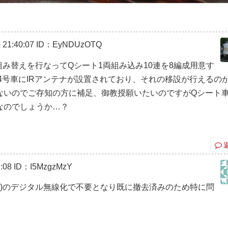
21:40:07
ID：EyNDUzOTQ
と組み替えを行なってQシート1両組み込み10連を8編成用意す
は4号車にIRアンテナが設置されており、それの移設が行えるの
ないのでご存知の方に補足、御教授願いたいのですがQシート車
なのでしょうか…？
:08
ID：I5MzgzMzY
線)のデジタル無線化で不要となり既に撤去済みのため特に問