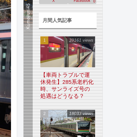
X
Facebook
0
月間人気記事
39161 views
【車両トラブルで運
休発生】285系老朽化
時、サンライズ号の
処遇はどうなる？
18033 views