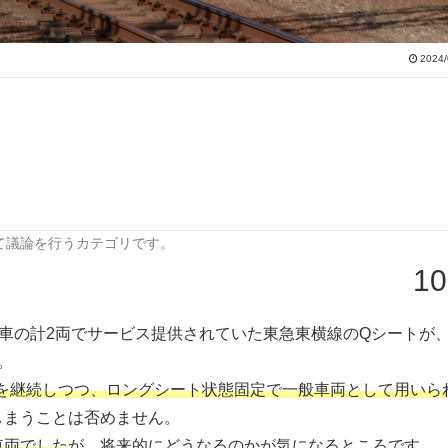
2024/
て議論を行うカテゴリです。
10
・5号車の計2両でサービス提供されていた東急東横線のQシートが
。
席を継続しつつ、ロングシート状態固定で一般車両として用いら
しまうことは否めません。
車両でした
が、将来的にどうなるのかが気になるところです。