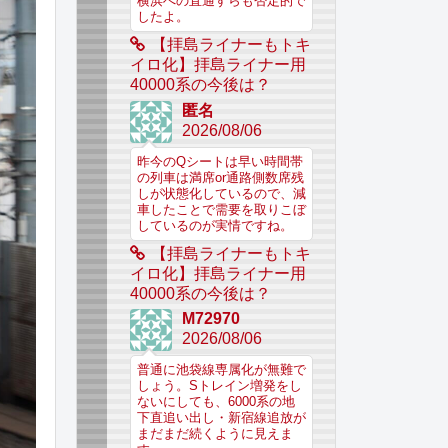
横浜への直通すらも否定的で
したよ。
【拝島ライナーもトキ
イロ化】拝島ライナー用
40000系の今後は？
匿名
2026/08/06
昨今のQシートは早い時間帯
の列車は満席or通路側数席残
しが状態化しているので、減
車したことで需要を取りこぼ
しているのが実情ですね。
【拝島ライナーもトキ
イロ化】拝島ライナー用
40000系の今後は？
M72970
2026/08/06
普通に池袋線専属化が無難で
しょう。Sトレイン増発をし
ないにしても、6000系の地
下直追い出し・新宿線追放が
まだまだ続くように見えま