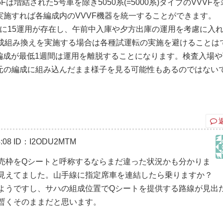
Fは増結された5号車を除き5050系(=5000系)タイプのVVVF
施すれば各編成内のVVVF機器を統一することができます。
平日に15運用が存在し、午前中入庫や夕方出庫の運用を考慮に入
編成組み換えを実施する場合は各種試運転の実施を避けることは
2編成が最低1週間は運用を離脱することになります。検査入場
元の編成に組み込んだまま様子を見る可能性もあるのではない
:08
ID：I2ODU2MTM
売枠をQシートと呼称するならまだ違った状況かも分かりま
見えてました。山手線に指定席車を連結したら乗りますか？
ようですし、サハの組成位置でQシートを提供する路線が見出
暫くそのままだと思います。