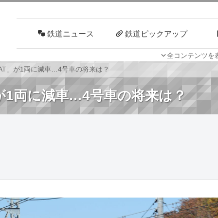
鉄道ニュース
鉄道ピックアップ
全コンテンツを
車両技術
路線探訪
EAT」が1両に減車…4号車の将来は？
」が1両に減車…4号車の将来は？