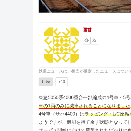
運営
鉄道ニュースは、担当が選定したニュースについ
Like
+10
東急5050系4000番台一部編成の4号車
車の1両のみに減車されることになりました
4号車（サハ4400）は
ラッピング・L/C座
ようですが、機能を持て余す状態となって
サービス開始に向けて新製されたばかりの