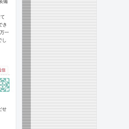
を装備
れて
でき
や万一
でし
返信
だせ