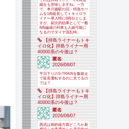
縮をも意味しますね。一方
で、本川越駅の旧・特急ホー
ムを1両延長してトキイロラ
イナー導入時に8両分としま
すが、副次的効果として一般
8両編成の列車も入線可能に
なるのでダイヤ混乱時...
【拝島ライナーもトキ
イロ化】拝島ライナー用
40000系の今後は？
匿名
2026/08/07
平日下りのS-TRAINを飯能ま
で延長運転するのに充てるの
では？
【拝島ライナーもトキ
イロ化】拝島ライナー用
40000系の今後は？
匿名
2026/08/07
西武は相鉄線方面どころか新