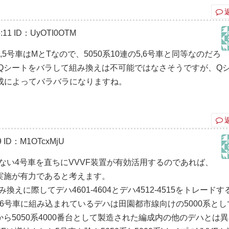
:11
ID：UyOTI0OTM
号車はMとTなので、5050系10連の5,6号車と同等なのだろ
Qシートをバラして組み換えは不可能ではなさそうですが、Q
成によってバラバラになりますね。
9
ID：M1OTcxMjU
がない4号車を直ちにVVVF装置が有効活用するのであれば、
実施が有力であると考えます。
えに際してデハ4601-4604とデハ4512-4515をトレードす
,04Fの6号車に組み込まれているデハは田園都市線向けの5000系と
ら5050系4000番台として製造された編成内の他のデハとは