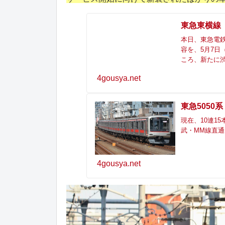
東急東横線「
本日、東急電鉄
容を、5月7日
ころ、新たに渋谷
4gousya.net
東急5050
現在、10連1
武・MM線直通
4gousya.net