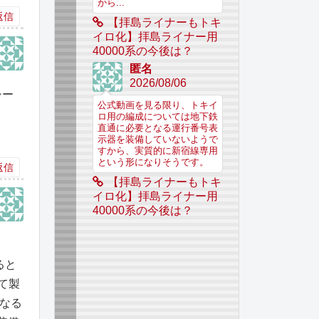
から...
返信
【拝島ライナーもトキ
イロ化】拝島ライナー用
40000系の今後は？
匿名
2026/08/06
シー
公式動画を見る限り、トキイ
ロ用の編成については地下鉄
直通に必要となる運行番号表
示器を装備していないようで
すから、実質的に新宿線専用
という形になりそうです。
返信
【拝島ライナーもトキ
イロ化】拝島ライナー用
40000系の今後は？
ると
して製
異なる