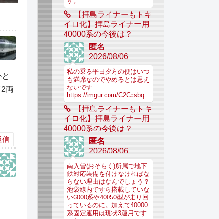
す。
【拝島ライナーもトキ
イロ化】拝島ライナー用
40000系の今後は？
匿名
2026/08/06
私の乗る平日夕方の便はいつ
かと
も満席なのでやめるとは思え
ないです
2両
https://imgur.com/C2Ccsbq
【拝島ライナーもトキ
イロ化】拝島ライナー用
40000系の今後は？
返信
匿名
2026/08/06
南入曽(おそらく)所属で地下
鉄対応装備を付けなければな
らない理由はなんでしょう？
池袋線内ですら搭載していな
い6000系や40050型が走り回
っているのに。加えて40000
系固定運用は現状3運用です