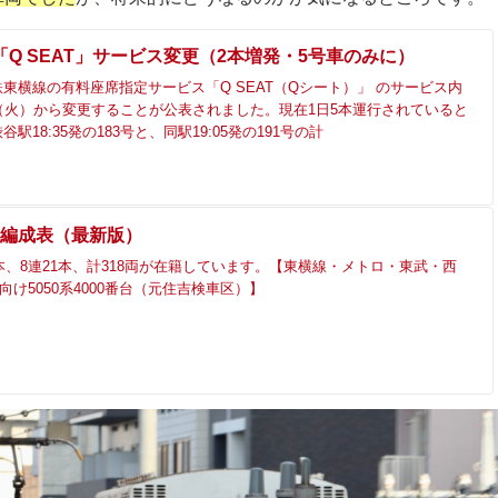
Q SEAT」サービス変更（2本増発・5号車のみに）
東横線の有料座席指定サービス「Q SEAT（Qシート）」 のサービス内
（火）から変更することが公表されました。現在1日5本運行されていると
駅18:35発の183号と、同駅19:05発の191号の計
系 編成表（最新版）
5本、8連21本、計318両が在籍しています。【東横線・メトロ・東武・西
向け5050系4000番台（元住吉検車区）】