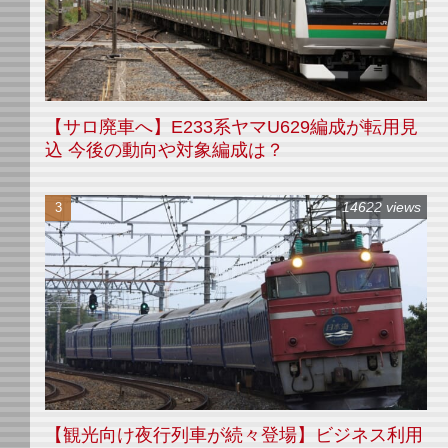
【サロ廃車へ】E233系ヤマU629編成が転用見
込 今後の動向や対象編成は？
14622 views
【観光向け夜行列車が続々登場】ビジネス利用