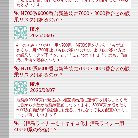
だと思います。
N700系6000番台新塗装に7000・8000番台との誤
乗リスクはあるのか？
匿名
2026/08/07
#「のぞみ・ひかり」用N700系・N700S系の方が、「みずほ・
さくら」用N700系よりも数が多いわけで、より数が多い方と
の誤乗リスクを下げる、ということなのでしょう。尤も、P編
成の塗装を既存のバリエ...
N700系6000番台新塗装に7000・8000番台との誤
乗リスクはあるのか？
匿名
2026/08/07
池袋線20000系は繁盛期の相互貸出用に運転手を慣らしとく為
に昔から少数が池袋線配置になってます。30000系が増えたり
6000系白顔が新宿線側にも走るようになって双方配置のメリッ
トは以前より薄まって...
【拝島ライナーもトキイロ化】拝島ライナー用
40000系の今後は？