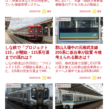
ロ・JR東日本などが共同使用し
料において、大阪・関西万博来場
ていた保線管理システム
者輸送のアクセス向上の取組とし
「RAMos+Ⓡ」に相模鉄道・東武
て「輸送力強化（車両購入等）」
2024/07/18
運営
2024/11/28
運営
鉄道が加わり、この2社線でも線
が含まれていることが分かりまし
路設備モニタリング装置が運用さ
た。桜島線（JRゆめ咲線）の施
鉄道ニュース
鉄道ニュース
れる方針が明らかとなりました。
策となる為か、同線区で運用され
「装置を搭載した営業列車の相互
る323系の写真が添付され...
乗り...
しな鉄で「プロジェクト
郡山入場中の元南武支線
115」が開始・115系引退
205系に仮台車が設置 今後
までの流れは？
考えられる動きは？
しなの鉄道は1月15日に「プロジ
10日、南武支線で活躍しE127系
ェクト115」の開始を発表しまし
に置き換えられ郡山総合車両セン
た。115系の完全引退まで4年と
ターへ入場中である205系1000番
いう数字が示され、関連して塗色
台のクモハ204-1000のいずれか
2024/01/16
運営
2025/02/10
運営
変更を含む各種企画を行うとのこ
の車両に仮台車が設置されたこと
とです。一方、かねてより導入が
が確認されています。郡山では解
鉄道ニュース
鉄道ニュース
進む新型SR1系は、その導入計画
体も行われますが、仮台車の設置
から遅くとも2028年...
は通常解体をす...