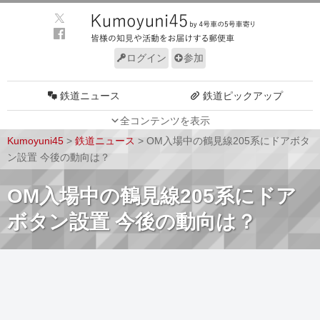
ログイン
参加
鉄道ニュース
鉄道ピックアップ
全コンテンツを表示
車両動向
施設動向
Kumoyuni45
>
鉄道ニュース
>
OM入場中の鶴見線205系にドアボタ
車両技術
路線探訪
ン設置 今後の動向は？
ルール
サイトについて
OM入場中の鶴見線205系にドア
ボタン設置 今後の動向は？