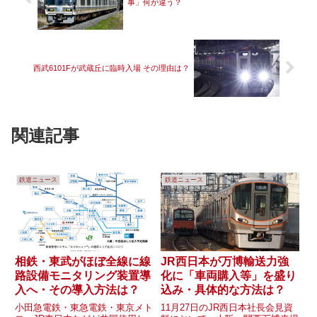
事」何が違う？
西武6101Fが武蔵丘に臨時入場 その理由は？
関連記事
鉄道ニュース
鉄道ニュース
相鉄・東武がほぼ全線に線
JR西日本が万博輸送力強
路設備モニタリング装置導
化に「車両購入等」を盛り
入へ・その導入方法は？
込み・具体的な方法は？
小田急電鉄・東急電鉄・東京メト
11月27日のJR西日本社長会見資