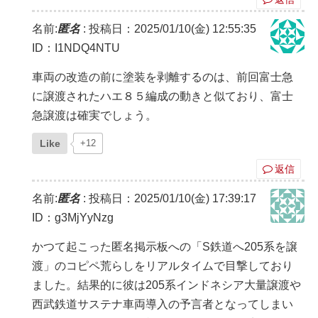
名前:
匿名
:
投稿日：2025/01/10(金) 12:55:35
ID：I1NDQ4NTU
車両の改造の前に塗装を剥離するのは、前回富士急
に譲渡されたハエ８５編成の動きと似ており、富士
急譲渡は確実でしょう。
Like
+12
返信
名前:
匿名
:
投稿日：2025/01/10(金) 17:39:17
ID：g3MjYyNzg
かつて起こった匿名掲示板への「S鉄道へ205系を譲
渡」のコピペ荒らしをリアルタイムで目撃しており
ました。結果的に彼は205系インドネシア大量譲渡や
西武鉄道サステナ車両導入の予言者となってしまい