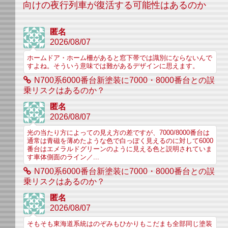
向けの夜行列車が復活する可能性はあるのか
匿名
2026/08/07
ホームドア・ホーム柵があると窓下帯では識別にならないんで
すよね。そういう意味では難があるデザインに思えます。
N700系6000番台新塗装に7000・8000番台との誤
乗リスクはあるのか？
匿名
2026/08/07
光の当たり方によっての見え方の差ですが、7000/8000番台は
通常は青磁を薄めたような色で白っぽく見えるのに対して6000
番台はエメラルドグリーンのように見える色と説明されていま
す車体側面のライン／...
N700系6000番台新塗装に7000・8000番台との誤
乗リスクはあるのか？
匿名
2026/08/07
そもそも東海道系統はのぞみもひかりもこだまも全部同じ塗装