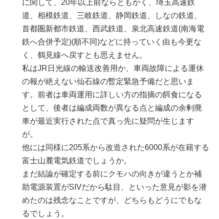
に関して、20年以上前ならともかく、埼玉高速鉄
道、相模鉄道、三岐鉄道、静岡鉄道、しなの鉄道、
首都圏新都市鉄道、西武鉄道、泉北高速鉄道(南海電
鉄へ合併予定)(順不同)などに持っていく由も今更な
く、鶴見線へ戻すとも思えません。
私はJR日光線の輸送改善用か、車両故障による運休
の報が絶えない仙石線の暫定緊急予備だと思いま
す。前者は車両運用に詳しい方の指摘の餌食になる
として、後者は編成両数が異なる点と編成の余剰廃
車が最近実行された点で真っ先に疑問が生じます
が。
他には同様に205系から改造された6000系が在籍する
富士山麓電気鉄道でしょうか。
まだ結論が確定する前にクモハの向きが違うとか補
助電源装置がSIVだから駄目、といった意見が影を潜
めたのは残念なことですが、どちらもどうにでもな
るでしょう。