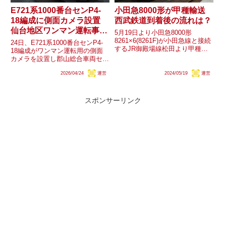
E721系1000番台センP4-
小田急8000形が甲種輸送
18編成に側面カメラ設置
西武鉄道到着後の流れは？
仙台地区ワンマン運転事情
5月19日より小田急8000形
はどうなる？
8261×6(8261F)が小田急線と接続
24日、E721系1000番台センP4-
するJR御殿場線松田より甲種輸
18編成がワンマン運転用の側面
送されています。同形式は西武鉄
カメラを設置し郡山総合車両セン
道が「サステナ車両」として今年
ターを出場しました。仙台車両セ
度から導入予定であることから西
2026/04/24
運営
2024/05/19
運営
ンター所属車が使用される交流電
武線と接続する武蔵野線新秋津ま
化路線では現在、一部区間・列車
で甲種輸送されるこ...
でワンマン運転が行われており、
仙台空港アクセス線系...
スポンサーリンク