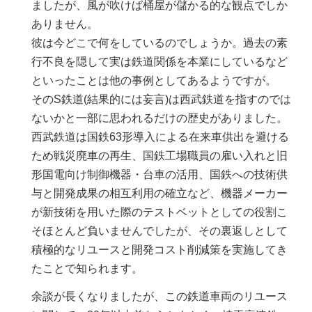
ましたが、風が吹けば桶屋が儲かる的な観点でしか
ありません。
彼は今どこで何をしているのでしょうか。過去の素
行不良を隠して実は鉄道関係を本業にしているなど
といったことは他の事例としてあるようですが。
そのS鉄道(結果的には妄言)は西武鉄道を指すのでは
ないかと一部に思われるだけの歴史がありました。
西武鉄道は国鉄63形導入による在来車供出を避ける
ため戦災廃車の再生、国鉄工場職員の雇い入れと旧
形国電向け制御機器・台車の活用、国鉄への技術供
与と開発成果の相互利用の確立など、機器メーカー
が新技術を用いた際のテストベットとしての役割こ
そほとんど負いませんでしたが、その裏返しとして
積極的なリユースと開発コスト削減策を実施してき
たことで知られます。
余談が長くなりましたが、この鉄道車両のリユース