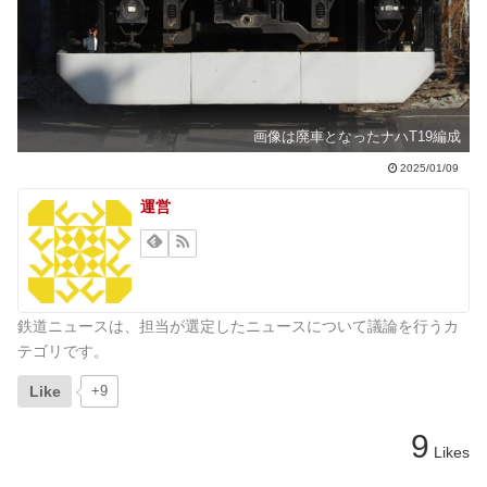
画像は廃車となったナハT19編成
2025/01/09
運営
鉄道ニュースは、担当が選定したニュースについて議論を行うカ
テゴリです。
Like
+9
9
Likes