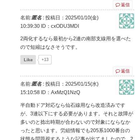
返信
名前:
匿名
:
投稿日：2025/01/10(金)
10:39:30
ID：cxODU3MDI
2両化するなら最初から2連の南部支線用を選べた
ので短縮はなさそうです。
Like
+13
返信
名前:
匿名
:
投稿日：2025/01/15(水)
15:10:58
ID：AxMzQ1NzQ
半自動ドア対応なら仙石線用なら改造済みです
が、3連以下にする必要があります。それと故障が
多いのと捻出時期が合わないので対象にならなか
ったと思います。労組情報でも205系1000番台の
状態を問題視するような記事が出てましたので、2