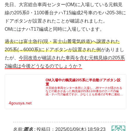
先日、大宮総合車両センター(OM)に入場している元鶴見
線の205系0・1100番台ナハT15編成2号車のモハ205-38に
ドアボタンが設置されたことが確認されました。
OMにはナハT17編成と同時に入場しています。
過去には富士急行(現・富士山麓電気鉄道)へ譲渡された
205系(→6000系)にドアボタンが設置された例
がありまし
たが、
今回改造が確認された車両を含む元鶴見線の205系
2編成は今後どうなるのでしょうか？
OM入場中の鶴見線205系に半自動ドアボタン設
置
大宮総合車両センター本所に入場し、JRマークが隠される
などの動きがあった鶴見線205系1100番台のナハT15編
成・ナハT17編成ですが、少なくとも前者の2号車に連結さ
れていたモハ205-38に客用扉開閉用のボタンが設置された
ことが確認され
4gousya.net
名前:
匿名
:
投稿日：2025/01/09(木) 18:59:23