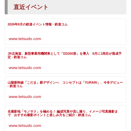
直近イベント
2026年8月の鉄道イベント情報 - 鉄道コム
www.tetsudo.com
JR北海道、新型事業用機関車として「DD200形」を導入 8月に1両目が落成予
定 - 鉄道コム
www.tetsudo.com
山陽新幹線「こだま」新デザインへ コンセプトは「YURARI」、今冬デビュー
- 鉄道コム
www.tetsudo.com
名撮影地「モノサク」を極める！ 編成写真や流し撮り、イメージ写真撮影ま
で おすすめ撮影ポイントと楽しみ方をご紹介 - 鉄道コム
www.tetsudo.com