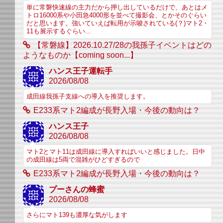
単に常磐快速線の主力だから押し出しているだけで、あとはメ
トロ16000系や小田急4000形を並べて撮影会、とかそのぐらい
だと思います。強いていえば転用が示唆されている(？)マト2・
11も展示するぐらい...
【常磐線】2026.10.27/28の我孫子イベントはどの
ようなものか【coming soon...】
ハンス王子運転手
2026/08/08
成田線我孫子支線への導入を推奨します。
E233系マト2編成が長野入場・今後の動向は？
ハンス王子
2026/08/08
マト2とマト11は成田線に導入すればいいと感じました。日中
の成田線は5両で混雑がひどすぎるので
E233系マト2編成が長野入場・今後の動向は？
プーさんの蜂蜜
2026/08/08
さらにマト139も濃厚な気がします