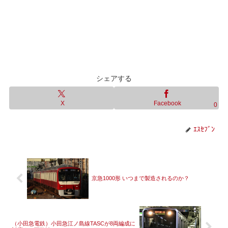
シェアする
X
Facebook
0
ｴｽｾﾌﾞﾝ
京急1000形 いつまで製造されるのか？
（小田急電鉄）小田急江ノ島線TASCが8両編成に