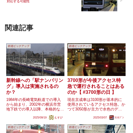
対応する可能性
関連記事
鉄道ピックアップ
鉄道ピックアップ
新幹線への「駅ナンバリン
3700形が今後アクセス特
グ」導入は実施されるの
急で運行されることはある
か？
のか【 #3700形の日 】
1984年の長崎電気軌道での導入
現在京成車は3100形が基本的に
から始まり、2002年の横浜市営
使用されているアクセス特急。か
地下鉄での導入以降、本格的な導
つて3050形が主力で水色のデザ
入が始まった「駅ナンバリン
インだった時代はアクセス特急用
2025/09/19
むすび
2025/03/07
ｴｽｾﾌﾞﾝ
グ」。現在では都市部のみならず
の予備車がないことや、東日本大
地方路線でも導入が進んでいま
震災直後には節電ダイヤ等の影響
鉄道ピックアップ
鉄道ピックアップ
す。一方で、新幹線では2025年
もあり京成本線用の3000形や
現在でも導入されている路線が
3700形が使用されること...