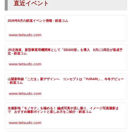
直近イベント
2026年8月の鉄道イベント情報 - 鉄道コム
www.tetsudo.com
JR北海道、新型事業用機関車として「DD200形」を導入 8月に1両目が落成予
定 - 鉄道コム
www.tetsudo.com
山陽新幹線「こだま」新デザインへ コンセプトは「YURARI」、今冬デビュー
- 鉄道コム
www.tetsudo.com
名撮影地「モノサク」を極める！ 編成写真や流し撮り、イメージ写真撮影ま
で おすすめ撮影ポイントと楽しみ方をご紹介 - 鉄道コム
www.tetsudo.com