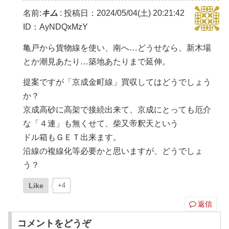
名前:
キム
:
投稿日：2024/05/04(土) 20:21:42
ID：AyNDQxMzY
亀戸から貨物線を使い、南へ…どうせなら、新木場
とか潮見あたり…築地あたりまで延伸。
提案ですが「京成金町線」買収してはどうでしょう
か？
京成高砂に高架で接続出来て、京成にとっても厄介
な「４連」も無くせて、柴又帝釈天という
ドル箱もＧＥＴ出来ます。
沿線の複線化等必要かと思いますが、どうでしょ
う？
Like
+4
返信
コメントをどうぞ