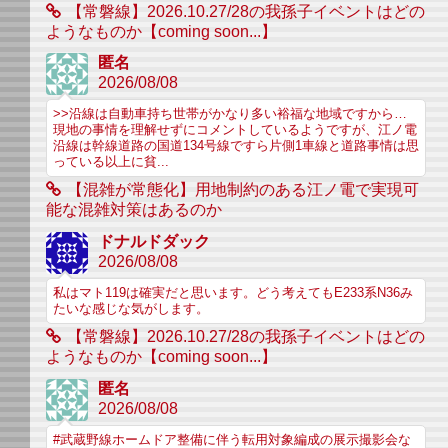
【常磐線】2026.10.27/28の我孫子イベントはどの
ようなものか【coming soon...】
匿名
2026/08/08
>>沿線は自動車持ち世帯がかなり多い裕福な地域ですから…
現地の事情を理解せずにコメントしているようですが、江ノ電
沿線は幹線道路の国道134号線ですら片側1車線と道路事情は思
っている以上に貧...
【混雑が常態化】用地制約のある江ノ電で実現可
能な混雑対策はあるのか
ドナルドダック
2026/08/08
私はマト119は確実だと思います。どう考えてもE233系N36み
たいな感じな気がします。
【常磐線】2026.10.27/28の我孫子イベントはどの
ようなものか【coming soon...】
匿名
2026/08/08
#武蔵野線ホームドア整備に伴う転用対象編成の展示撮影会な