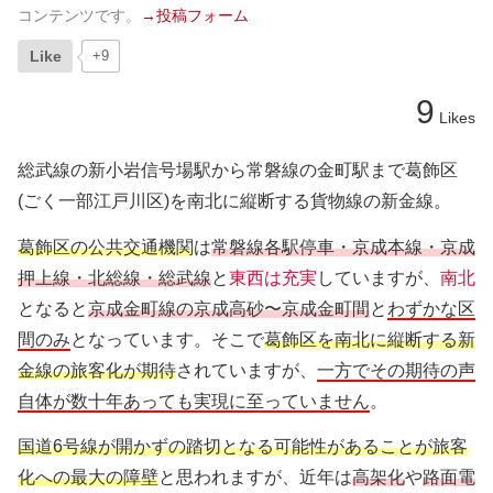
コンテンツです。
→投稿フォーム
Like
+9
9
Likes
総武線の新小岩信号場駅から常磐線の金町駅まで葛飾区
(ごく一部江戸川区)を南北に縦断する貨物線の新金線。
葛飾区の公共交通機関
は
常磐線各駅停車・京成本線・京成
押上線・北総線・総武線
と
東西は充実
していますが、
南北
となると
京成金町線の京成高砂〜京成金町間
と
わずかな区
間のみ
となっています。そこで
葛飾区を南北に縦断する新
金線の旅客化が期待
されていますが、
一方でその期待の声
自体が数十年あっても実現に至っていません
。
国道6号線が開かずの踏切となる可能性があることが旅客
化への最大の障壁
と思われますが、近年は
高架化
や
路面電