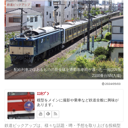
鉄道ピックアップ
配給列車ではあるものの新金線を通勤形車両が通った一例(209系
2100番台NN入場)
2024/05/03
ｴｽｾﾌﾞﾝ
模型をメインに撮影や乗車など鉄道全般に興味が
あります。
鉄道ピックアップは、様々な話題・噂・予想を取り上げる投稿型