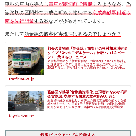
車型の車両を導入し
電車が踏切前で待機
するような案
、
当
該踏切の区間外で京成金町線と接続する
京成高砂駅付近以
南を先行開業
する案
などが提案されています。
果たして
新金線の旅客化実現性はあるのでしょうか？
都会の貨物線「新金線」旅客化の検討加速 車両3
タイプ「3つのモデルケース」比較へ（1/2 ペー
ジ） | 乗りものニュース
東京都葛飾区が「新金貨物線」の旅客化についての検討を
加速させています。計画はどこまで進んだのでしょうか。
2023年度は、異なる3タイプの車両を含めた「3つのモデ
ルケース」を比較していきます。（1/2 ページ）
trafficnews.jp
葛飾区が熱望｢貨物線旅客化｣は現実的なのか ｢新
金貨物線｣交差する国道の立体化がカギに
新金貨物線を旅客化し、葛飾区の南北交通網を強化する構
想が進む一方で、国道6号「新宿新道踏切」の深刻な渋滞
問題が立ちはだかります。踏切の長時間閉鎖は交通麻痺の
危険を孕み、鉄道と道路双方の利便性向上は不可欠。果た
して最適な解決策とは――。（この...
toyokeizai.net
鉄道ピックアップを投稿する