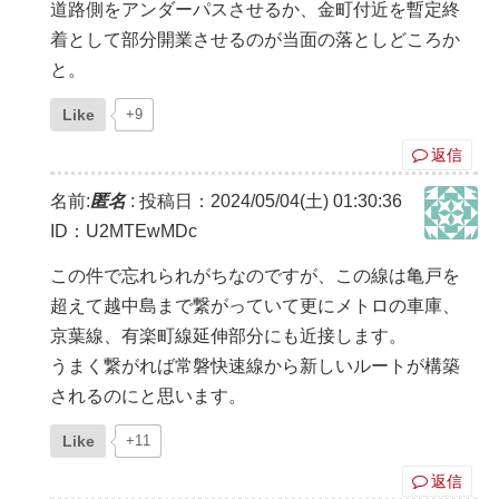
道路側をアンダーパスさせるか、金町付近を暫定終
着として部分開業させるのが当面の落としどころか
と。
Like
+9
返信
名前:
匿名
:
投稿日：2024/05/04(土) 01:30:36
ID：U2MTEwMDc
この件で忘れられがちなのですが、この線は亀戸を
超えて越中島まで繋がっていて更にメトロの車庫、
京葉線、有楽町線延伸部分にも近接します。
うまく繋がれば常磐快速線から新しいルートが構築
されるのにと思います。
Like
+11
返信