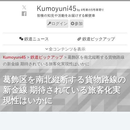
ログイン
参加
鉄道ニュース
鉄道ピックアップ
全コンテンツを表示
車両動向
施設動向
Kumoyuni45
>
鉄道ピックアップ
>
葛飾区を南北縦断する貨物路線
車両技術
路線探訪
の新金線 期待されている旅客化実現性はいかに
ルール
サイトについて
葛飾区を南北縦断する貨物路線の
新金線 期待されている旅客化実
現性はいかに