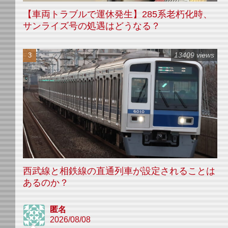
【車両トラブルで運休発生】285系老朽化時、
サンライズ号の処遇はどうなる？
13409 views
西武線と相鉄線の直通列車が設定されることは
あるのか？
匿名
2026/08/08