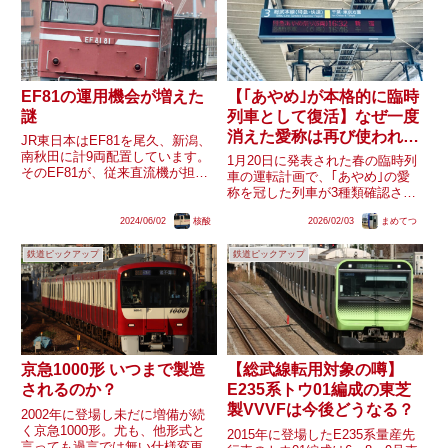
あ...
EF81の運用機会が増えた
【｢あやめ｣が本格的に臨時
謎
列車として復活】なぜ一度
消えた愛称は再び使われる
JR東日本はEF81を尾久、新潟、
ようになったのか
南秋田に計9両配置しています。
1月20日に発表された春の臨時列
そのEF81が、従来直流機が担当
車の運転計画で、｢あやめ｣の愛
してきた運用に充当される機会が
称を冠した列車が3種類確認され
増えていますが、なぜなのでしょ
ました。｢あやめ｣の愛称は、
うか。(数値は2024年5月現在)・
2024/06/02
核酸
2026/02/03
まめてつ
2015年の定期運行を最後に長ら
新津配給J-TREC新津で製造され
く使用されていませんでした(｢あ
た車両の配給輸...
鉄道ピックアップ
鉄道ピックアップ
やめ祭り｣としては毎夏運行)。し
かし、昨年秋に運転された...
京急1000形 いつまで製造
【総武線転用対象の噂】
されるのか？
E235系トウ01編成の東芝
製VVVFは今後どうなる？
2002年に登場し未だに増備が続
く京急1000形。尤も、他形式と
2015年に登場したE235系量産先
言っても過言では無い仕様変更が