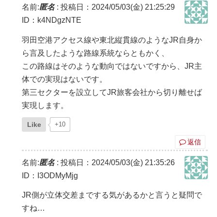
名前:
匿名
:
投稿日：2024/05/03(金) 21:25:29
ID：k4NDgzNTE
羽田空港アクセス線や東北縦貫線のようなJR自身か
ら言及したような路線系統ならともかく、
この路線はそのような動向ではないですから、JR主
体での実現はないです。
第三セクターを設立してJR旅客会社から切り離せば
実現します。
Like
+10
返信
名前:
匿名
:
投稿日：2024/05/03(金) 21:35:26
ID：I3ODMyMjg
JR側が立体交差までする気があるかと言うと疑問で
すね…