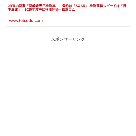
JR東の新型「新幹線専用検測車」、愛称は「SOAR」 検測運転スピードは「日
本最速」、2029年度中に検測開始 - 鉄道コム
www.tetsudo.com
スポンサーリンク