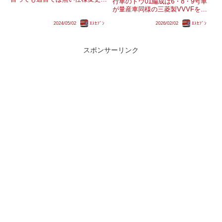
行車のトウ01編成は6・8・9号車
複数回行われていますが、果たし
が量産車同様の三菱製VVVFを搭
て1000形としての増備はいつま
載している一方、2・3・5号車は
で続くのでしょうか？
2024/05/02
ｴｽｾﾌﾞﾝ
2026/02/02
ｴｽｾﾌﾞﾝ
それとは異なる東芝製のVVVFを
搭載しています。同編成を含む完
全新造車のトウ04・05編成を除
いた山手線E...
スポンサーリンク