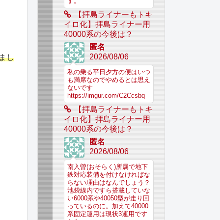
す。
【拝島ライナーもトキ
イロ化】拝島ライナー用
40000系の今後は？
匿名
2026/08/06
まし
私の乗る平日夕方の便はいつ
も満席なのでやめるとは思え
ないです
https://imgur.com/C2Ccsbq
【拝島ライナーもトキ
イロ化】拝島ライナー用
40000系の今後は？
匿名
2026/08/06
南入曽(おそらく)所属で地下
鉄対応装備を付けなければな
らない理由はなんでしょう？
池袋線内ですら搭載していな
い6000系や40050型が走り回
っているのに。加えて40000
系固定運用は現状3運用です