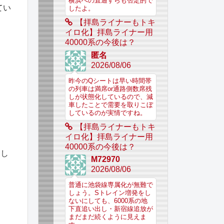
横浜への直通すらも否定的で
てい
したよ。
【拝島ライナーもトキ
イロ化】拝島ライナー用
40000系の今後は？
匿名
2026/08/06
昨今のQシートは早い時間帯
の列車は満席or通路側数席残
しが状態化しているので、減
車したことで需要を取りこぼ
しているのが実情ですね。
【拝島ライナーもトキ
イロ化】拝島ライナー用
40000系の今後は？
まし
M72970
2026/08/06
普通に池袋線専属化が無難で
しょう。Sトレイン増発をし
ないにしても、6000系の地
下直追い出し・新宿線追放が
まだまだ続くように見えま