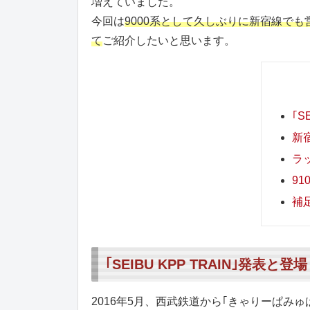
増えていました。
今回は
9000系として久しぶりに新宿線でも営業運
て
ご紹介したいと思います。
｢S
新
ラ
91
補
｢SEIBU KPP TRAIN｣発表と登場
2016年5月、西武鉄道から｢きゃりーぱみゅぱみ