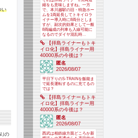
縮をも意味しますね。一方
つい
で、本川越駅の旧・特急ホー
ムを1両延長してトキイロラ
イナー導入時に8両分としま
すが、副次的効果として一般
8両編成の列車も入線可能に
なるのでダイヤ混乱時...
【拝島ライナーもトキ
イロ化】拝島ライナー用
40000系の今後は？
匿名
2026/08/07
平日下りのS-TRAINを飯能ま
で延長運転するのに充てるの
では？
【拝島ライナーもトキ
イロ化】拝島ライナー用
40000系の今後は？
匿名
2026/08/07
西武は相鉄線方面どころか新
N｣の