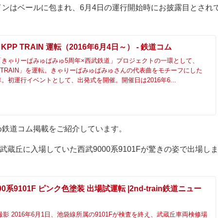
ンはベールに包まれ、6月4日の運行開始時にお披露目とされ
 KPP TRAIN 運転（2016年6月4日～） - 鉄道コム
「きゃりーぱみゅぱみゅ5周年×西武鉄道」プロジェクトの一環として、
KPP TRAIN」を運転。きゃりーぱみゅぱみゅさんの代表曲をモチーフにした
。初運行イベントとして、出発式を開催。開催日は2016年6...
め鉄道コム掲載をご紹介しています。
武蔵丘に入場していた西武9000系9101Fが驚きの姿で出場し
0系9101F ピンク色塗装 出場試運転 |2nd-train鉄道ニュー
ん撮影 2016年6月1日、池袋線所属の9101Fが検査を終え、武蔵丘車両検修場