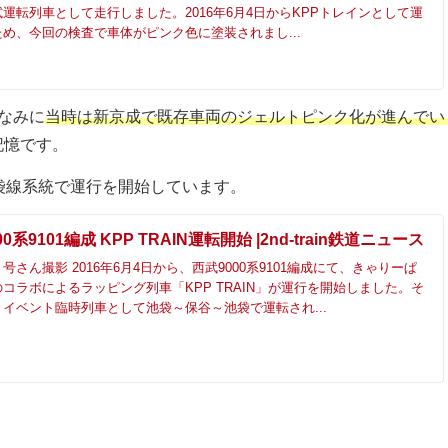
運転列車として走行しました。2016年6月4日からKPPトレインとして運
め、今回の検査で車体がピンク色に塗装されまし...
なみに
当時は新京成で既存車両のジェルトピンク化が進んでい
記憶です。
袋線系統で運行を開始しています。
0系9101編成 KPP TRAIN運転開始 |2nd-train鉄道ニュース
さん撮影 2016年6月4日から、西武9000系9101編成にて、きゃりーぱ
コラボによるラッピング列車「KPP TRAIN」が運行を開始しました。そ
イベント臨時列車として池袋～保谷～池袋で運転され...