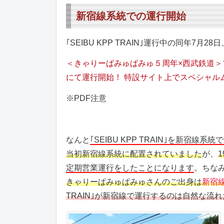
新宿線系統での運行開始
｢SEIBU KPP TRAIN｣運行中の同年
＜きゃりーぱみゅぱみゅ５周年×西武鉄道＞プロジェ
にて運行開始！ 特設サイト上でスペシャル
※PDF注意
なんと
｢SEIBU KPP TRAIN｣を新宿
当初新宿線系統に配置されていました
が、
定期営業運行をしたことになります
。ちな
きゃりーぱみゅぱみゅさんのご出身は
新宿
TRAIN｣が新宿線で運行するのは自然な流