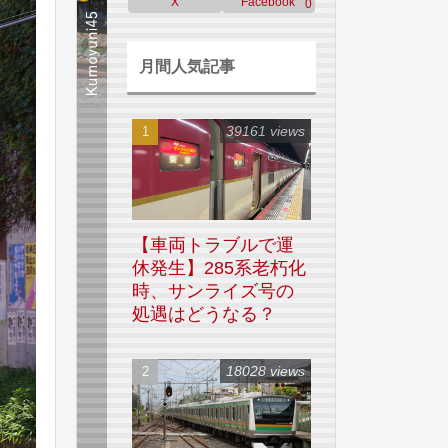
X
Facebook
0
月間人気記事
39161 views
【車両トラブルで運
休発生】285系老朽化
時、サンライズ号の
処遇はどうなる？
18028 views