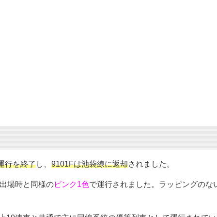
運行を終了
し、
9101Fは池袋線に返却
されました。
出場時と同様の
ピンク1色
で運行されました。ラッピングのな
。