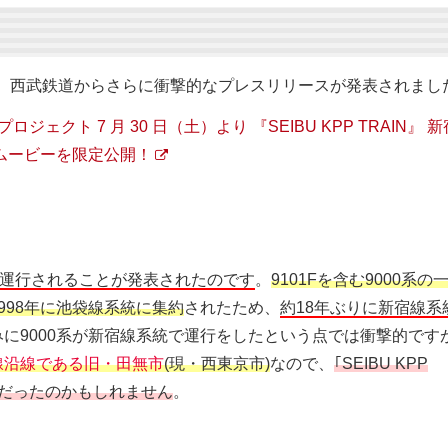
7月28日、西武鉄道からさらに衝撃的なプレスリリースが発表されまし
クト 7 月 30 日（土）より 『SEIBU KPP TRAIN』 
ムービーを限定公開！
線系統で運行されることが発表されたのです
。
9101Fを含む9000系の
1998年に池袋線系統に集約
されたため、
約18年ぶりに新宿線系
みに9000系が新宿線系統で運行をしたという点では衝撃的です
線沿線である旧・田無市
(現・西東京市)
なので、
｢SEIBU KPP
れだったのかもしれません
。