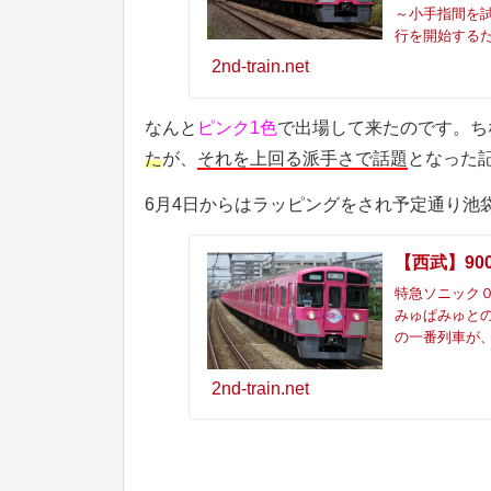
～小手指間を試
行を開始するた
2nd-train.net
なんと
ピンク1色
で出場して来たのです。ち
た
が、
それを上回る派手さで話題
となった
6月4日からはラッピングをされ予定通り池
【西武】900
特急ソニック０号
みゅぱみゅとの
の一番列車が、
2nd-train.net