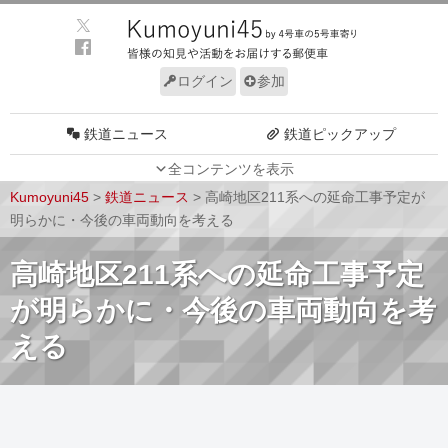
ログイン
参加
鉄道ニュース
鉄道ピックアップ
全コンテンツを表示
車両動向
施設動向
Kumoyuni45
>
鉄道ニュース
>
高崎地区211系への延命工事予定が
車両技術
路線探訪
明らかに・今後の車両動向を考える
ルール
サイトについて
高崎地区211系への延命工事予定
が明らかに・今後の車両動向を考
える