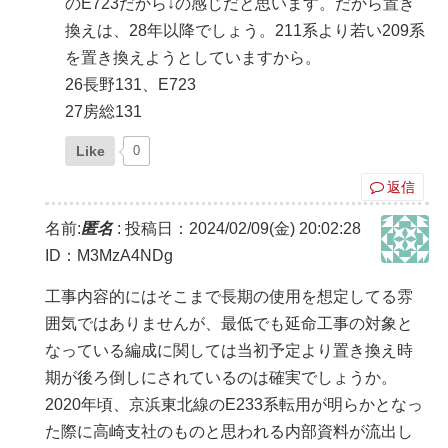
のE723だから↓の感じだと思います。だから置き
換えは、28年以降でしょう。211系より若い209系
を置き換えようとしていますから。
26長野131、E723
27房総131
Like
0
返信
名前:
匿名
:
投稿日：2024/02/09(金) 20:02:28
ID：M3MzA4NDg
工事内容的にはそこまで長期の使用を想定してる雰
囲気ではありませんが、最低でも延命工事の対象と
なっている編成に関しては当初予定より置き換え時
期が後ろ倒しにされているのは確実でしょうか。
2020年頃、京浜東北線のE233系転用が明らかとなっ
た際に高崎支社のものと思われる内部資料が流出し