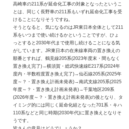
高崎車の211系が延命化工事の対象となったというこ
とは、同じく長野車の211系もいずれ延命化工事を受
けることになりそうですね。
そうとなると、気になるのはJR東日本全体として211
系をいつまで使い続けるかということですが、ひょ
っとすると2030年代まで使用し続けることになる気
がしています。JR東日本の在来線車両の置き換えの
順番とすれば、鶴見線205系(2023年度末・間もなく
置き換え完了)→横須賀・総武快速線E217系(2024年
度内・半数程度置き換え完了)→仙石線205系(2025年
度～？・置き換え計画未発表)→南武支線205系(2025
年度～？・置き換え計画未発表)→千葉地区209系
(2026年度～？・置き換え計画未発表)の後となり、タ
イミング的には同じく延命化組となった701系・キハ
110系などと同じ時期(2030年代)に置き換えとなりそ
うです。
皆さんの意見はどうでしょうか？