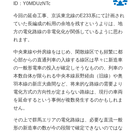
ID：Y0MDUzNTc
今回の延命工事、京浜東北線のE233系にて計画され
ていた長編成の転用の余地を残すというよりは、地
方の電化路線の非電化化が関係しているように思わ
れます。
中央東線や外房線をはじめ、閑散線区でも頻繁に都
心部からの直通列車の入線する線区は早々に新造車
の一般形電車の投入が確定しそうなものの、列車の
本数自体が限られる中央本線辰野経由（旧線）や奥
羽本線の新庄大曲間など、将来的な路線の需要より
電化方式の方向性が定まらない路線は、現行の車両
を延命するという事例が複数発生するのかもしれま
せん。
その上で群馬エリアの電化路線は、必要な直流一般
形の新造車の数が今の段階で確定できないのではな