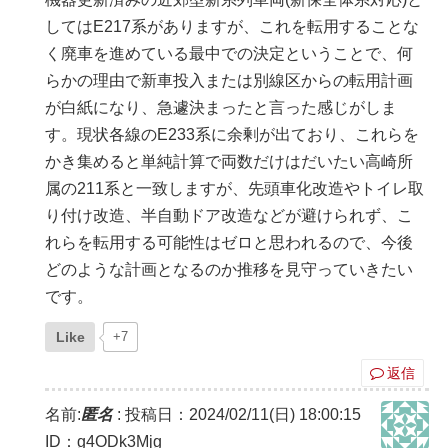
してはE217系がありますが、これを転用することな
く廃車を進めている最中での決定ということで、何
らかの理由で新車投入または別線区からの転用計画
が白紙になり、急遽決まったと言った感じがしま
す。現状各線のE233系に余剰が出ており、これらを
かき集めると単純計算で両数だけはだいたい高崎所
属の211系と一致しますが、先頭車化改造やトイレ取
り付け改造、半自動ドア改造などが避けられず、こ
れらを転用する可能性はゼロと思われるので、今後
どのような計画となるのか推移を見守っていきたい
です。
Like
+7
返信
名前:
匿名
:
投稿日：2024/02/11(日) 18:00:15
ID：g4ODk3Mjg