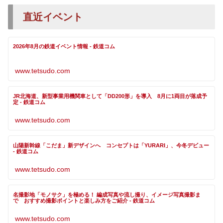
直近イベント
2026年8月の鉄道イベント情報 - 鉄道コム
www.tetsudo.com
JR北海道、新型事業用機関車として「DD200形」を導入 8月に1両目が落成予
定 - 鉄道コム
www.tetsudo.com
山陽新幹線「こだま」新デザインへ コンセプトは「YURARI」、今冬デビュー
- 鉄道コム
www.tetsudo.com
名撮影地「モノサク」を極める！ 編成写真や流し撮り、イメージ写真撮影ま
で おすすめ撮影ポイントと楽しみ方をご紹介 - 鉄道コム
www.tetsudo.com