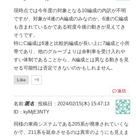
現時点では今年度の対象となる10編成の内訳が不明
ですが、対象が4連のA編成のみなのか、6連のC編成
も含まれているかである程度今後の動きが見えてき
そうです。
特にC編成は6連と比較的編成が長い上に7編成と小所
帯であり、他のグループよりは余剰車を受け入れや
すい体制であることから、A編成とは異なる動きを見
せる可能性は否定できないのかもしれません。
Like
+9
返信
名前:
匿名
:
投稿日：2024/02/15(木) 15:47:13
ID：kyMjE3NTY
同様の車両システムである205系が廃車されていくな
かで、211系を延命させるのは異常のようにも見えま