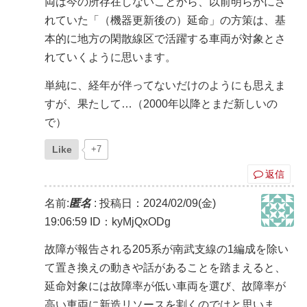
両は今の所存在しないことから、以前明らかにさ
れていた「（機器更新後の）延命」の方策は、基
本的に地方の閑散線区で活躍する車両が対象とさ
れていくように思います。
単純に、経年が伴ってないだけのようにも思えま
すが、果たして…（2000年以降とまだ新しいの
で）
Like
+7
返信
名前:
匿名
:
投稿日：2024/02/09(金)
19:06:59
ID：kyMjQxODg
故障が報告される205系が南武支線の1編成を除い
て置き換えの動きや話があることを踏まえると、
延命対象には故障率が低い車両を選び、故障率が
高い車両に新造リソースを割くのではと思いま