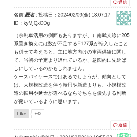
返信
名前:
匿名
:
投稿日：2024/02/09(金) 18:07:17
ID：kyMjQxODg
（余剰車活用の側面もありますが、）南武支線に205
系置き換えには数が不足するE127系が転入したこと
も併せて考えると、主に地方向けの車両供給に関し
て、当初の予定より遅れているか、意図的に先延ば
しにしているのかもしれません。
ケースバイケースではあるでしょうが、傾向として
は、大規模改造を伴う転用や新造よりも、小規模改
造の転用や延命が選べるならそちらを優先する判断
が働いているように思います。
Like
+43
返信