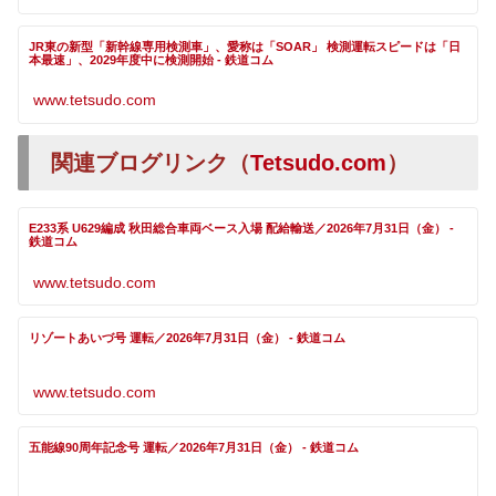
JR東の新型「新幹線専用検測車」、愛称は「SOAR」 検測運転スピードは「日
本最速」、2029年度中に検測開始 - 鉄道コム
www.tetsudo.com
関連ブログリンク（
Tetsudo.com
）
E233系 U629編成 秋田総合車両ベース入場 配給輸送／2026年7月31日（金） -
鉄道コム
www.tetsudo.com
リゾートあいづ号 運転／2026年7月31日（金） - 鉄道コム
www.tetsudo.com
五能線90周年記念号 運転／2026年7月31日（金） - 鉄道コム