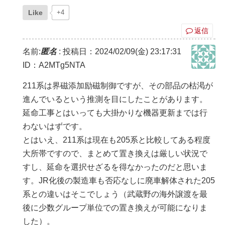
Like
+4
返信
名前:
匿名
:
投稿日：2024/02/09(金) 23:17:31
ID：A2MTg5NTA
211系は界磁添加励磁制御ですが、その部品の枯渇が
進んでいるという推測を目にしたことがあります。
延命工事とはいっても大掛かりな機器更新までは行
わないはずです。
とはいえ、211系は現在も205系と比較してある程度
大所帯ですので、まとめて置き換えは厳しい状況で
すし、延命を選択せざるを得なかったのだと思いま
す。JR化後の製造車も否応なしに廃車解体された205
系との違いはそこでしょう（武蔵野の海外譲渡を最
後に少数グループ単位での置き換えが可能になりま
した）。