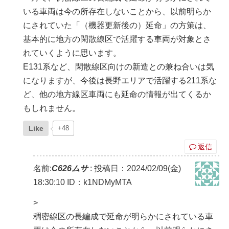
いる車両は今の所存在しないことから、以前明らか
にされていた「（機器更新後の）延命」の方策は、
基本的に地方の閑散線区で活躍する車両が対象とさ
れていくように思います。
E131系など、閑散線区向けの新造との兼ね合いは気
になりますが、今後は長野エリアで活躍する211系な
ど、他の地方線区車両にも延命の情報が出てくるか
もしれません。
Like
+48
返信
名前:
C626ムサ
:
投稿日：2024/02/09(金)
18:30:10
ID：k1NDMyMTA
>
稠密線区の長編成で延命が明らかにされている車