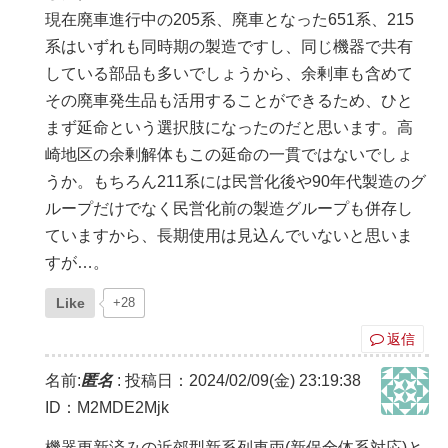
現在廃車進行中の205系、廃車となった651系、215
系はいずれも同時期の製造ですし、同じ機器で共有
している部品も多いでしょうから、余剰車も含めて
その廃車発生品も活用することができるため、ひと
まず延命という選択肢になったのだと思います。高
崎地区の余剰解体もこの延命の一貫ではないでしょ
うか。もちろん211系には民営化後や90年代製造のグ
ループだけでなく民営化前の製造グループも併存し
ていますから、長期使用は見込んでいないと思いま
すが…。
Like
+28
返信
名前:
匿名
:
投稿日：2024/02/09(金) 23:19:38
ID：M2MDE2Mjk
機器更新済みの近郊型新系列車両(新保全体系対応)と