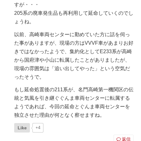
すが・・・
205系の廃車発生品も再利用して延命していくのでし
ょうね。
以前、高崎車両センターに勤めていた方に話を伺っ
た事がありますが、現場の方はVVVF車があまりお好
きではなかったようで、集約化としてE233系が高崎
から国府津や小山に転属したことがありましたが、
現場の雰囲気は「追い出してやった」という空気だ
ったそうで。
もし延命処置後の211系が、名門高崎第一機関区の伝
統と気風を引き継ぐぐんま車両センターに転属する
ようであれば、今回の延命とぐんま車両センターを
独立させた理由が何となく察せますね。
Like
+4
返信