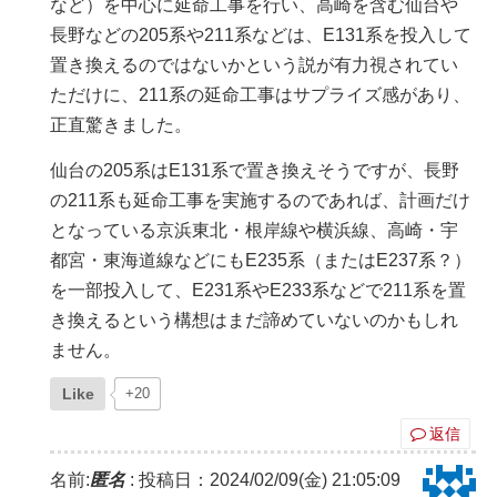
など）を中心に延命工事を行い、高崎を含む仙台や
長野などの205系や211系などは、E131系を投入して
置き換えるのではないかという説が有力視されてい
ただけに、211系の延命工事はサプライズ感があり、
正直驚きました。
仙台の205系はE131系で置き換えそうですが、長野
の211系も延命工事を実施するのであれば、計画だけ
となっている京浜東北・根岸線や横浜線、高崎・宇
都宮・東海道線などにもE235系（またはE237系？）
を一部投入して、E231系やE233系などで211系を置
き換えるという構想はまだ諦めていないのかもしれ
ません。
Like
+20
返信
名前:
匿名
:
投稿日：2024/02/09(金) 21:05:09