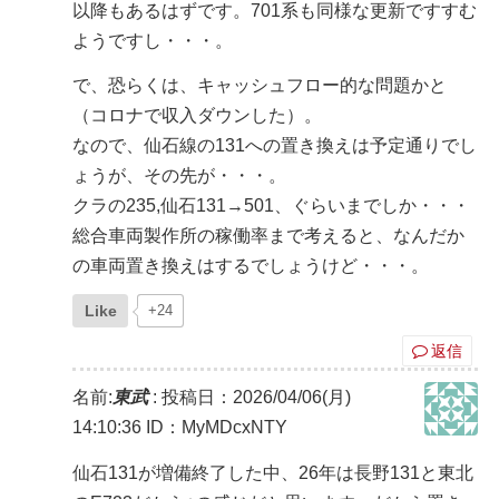
以降もあるはずです。701系も同様な更新ですすむ
ようですし・・・。
で、恐らくは、キャッシュフロー的な問題かと
（コロナで収入ダウンした）。
なので、仙石線の131への置き換えは予定通りでし
ょうが、その先が・・・。
クラの235,仙石131→501、ぐらいまでしか・・・
総合車両製作所の稼働率まで考えると、なんだか
の車両置き換えはするでしょうけど・・・。
Like
+24
返信
名前:
東武
:
投稿日：2026/04/06(月)
14:10:36
ID：MyMDcxNTY
仙石131が増備終了した中、26年は長野131と東北