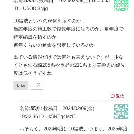
名前:
toshi
:
投稿日：2024/02/09(金) 18:55:33
ID：U5ODI3Njg
10編成というのが何を示すのか…
当該年度の施工数で複数年度に渡るのか、単年度で
特定編成を指すのか
何年くらいの延命を想定しているのか
出ている情報だけでは何とも言えないですが、少な
くとも仙石線205系や長野の211系より置換えの優先
度は低そうですね
Like
+28
返信
名前:
匿名
:
投稿日：2024/02/09(金)
19:32:36
ID：k5NTg4MzE
おそらく、2024年度は10編成、つまり、2025年度