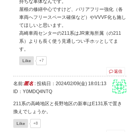
持ちな車体なんです。
屋根の修繕中心ですけど、バリアフリー強化（各
車両へフリースペース確保など）やVVVF化も施し
てほしいと思います。
高崎車両センターの211系はJR東海所属（の211
系）よりも長く使う見通しつい手ホッとしてま
す。
Like
+7
返信
名前:
匿名
:
投稿日：2024/02/09(金) 18:01:13
ID：Y0MDQ4NTQ
211系の高崎地区と長野地区の新車はE131系で置き
換えでしょうか。
Like
+8