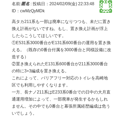
名前:
匿名
:
投稿日：2024/02/09(金) 22:33:48
ID：cwMzQyMDk
高タカ211系も一部は廃車になりつつも、未だに置き
換え計画がないですね。もし、置き換え計画が浮上
したらこうしてほしいです。
①E531系3000番台がE131系600番台の運用を置き換
える。（既存の0番台付属を3000番台と同様設備に改
造する）
②置き換えられたE131系600番台が211系3000番台
の特に3+3編成を置き換える。
これによって、バリアフリー対応のトイレを高崎地
区でも利用しやすくなります。
一方、長ナノ211系はE233系0番台での日中の大月直
通運用増加によって、一部廃車が発生するかもしれ
ません。その中でも0番台と幕張所属経歴編成は危う
いでしょう。