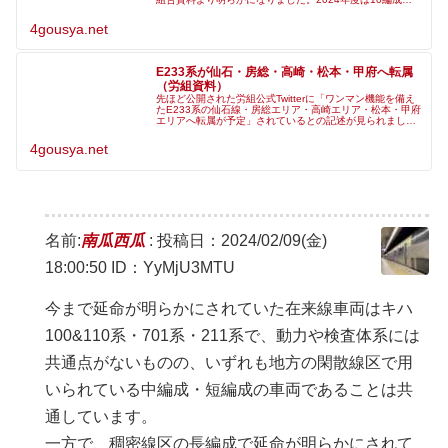
計画されており、大宮総合車両センターで施工されます。
また、会社より延命化工事
4gousya.net
E233系が仙石・房総・高崎・松本・甲府へ転属
（労組資料）
先ほど公開された労組公式Twitterに「ワンマン機能を備え
たE233系の仙石線・房総エリア・高崎エリア・松本・甲府
エリアへ転属が予定」されているとの記述が見られまし
た。E233系の具体的転属先が明らかになったのは初めてで
す。同資料から、横
4gousya.net
名前:
南瓜西瓜
:
投稿日：2024/02/09(金)
18:00:50
ID：YyMjU3MTU
今まで延命が明らかにされていた在来線車両はキハ
100&110系・701系・211系で、動力や検査体系には
共通点がないものの、いずれも地方の閑散線区で用
いられている中編成・短編成の車両であることは共
通しています。
一方で、稠密線区の長編成で延命が明らかにされて