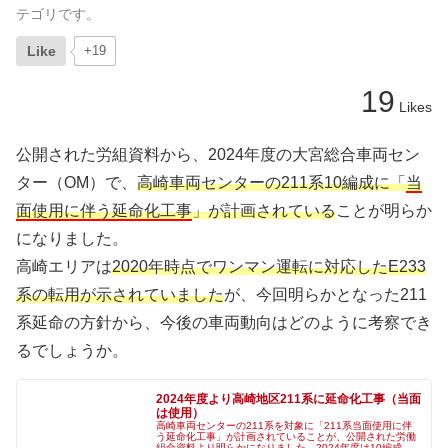
テゴリです。
Like
+19
19
Likes
公開された労組資料から、2024年度の大宮総合車両セン
ター（OM）で、
高崎車両センターの211系10編成に「
当
面使用に伴う延命化工事
」が計画されている
ことが明らか
になりました。
高崎エリアは
2020年時点でワンマン運転に対応したE233
系の転用が示されていました
が、今回明らかとなった211
系延命の方針から、今後の車両動向はどのように考察でき
るでしょうか。
2024年度より高崎地区211系に延命化工事（当面
は使用）
高崎車両センターの211系を対象に「211系当面使用に伴
う延命化工事」が計画されていることが、公開された労働
組合資料より明らかになりました。2024年度は10編成が