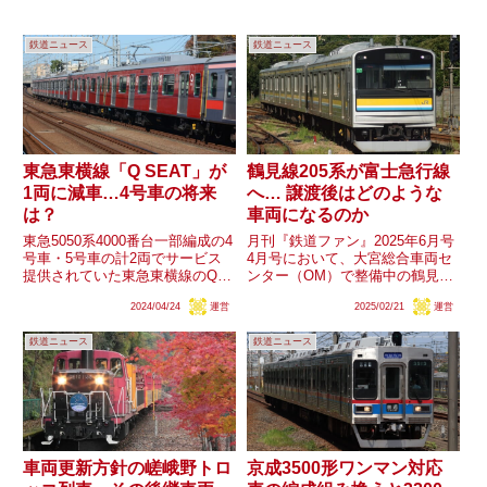
鉄道ニュース
鉄道ニュース
東急東横線「Q SEAT」が
鶴見線205系が富士急行線
1両に減車…4号車の将来
へ… 譲渡後はどのような
は？
車両になるのか
東急5050系4000番台一部編成の4
月刊『鉄道ファン』2025年6月号
号車・5号車の計2両でサービス
4月号において、大宮総合車両セ
提供されていた東急東横線のQシ
ンター（OM）で整備中の鶴見線
ートが、5号車の1両のみに減車
205系1100番台のナハT15編成・
2024/04/24
運営
2025/02/21
運営
されることになりました。4号車
ナハT17編成は富士山麓電気鉄道
（サハ4400）はラッピング・L/C
へ譲渡される予定であることが明
鉄道ニュース
鉄道ニュース
座席を継続しつつ、ロングシート
らかにされました。JR東日本205
状態固定で一般車...
系の譲渡その...
車両更新方針の嵯峨野トロ
京成3500形ワンマン対応