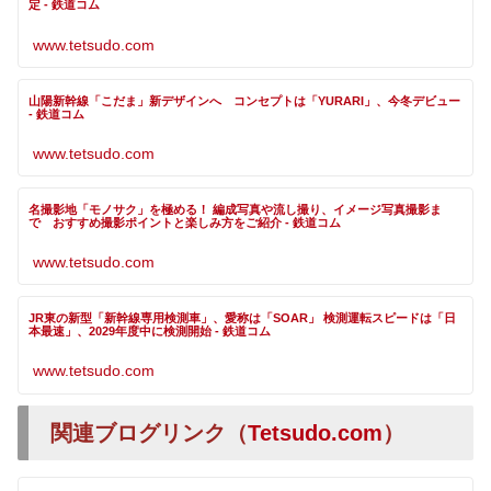
定 - 鉄道コム
www.tetsudo.com
山陽新幹線「こだま」新デザインへ コンセプトは「YURARI」、今冬デビュー
- 鉄道コム
www.tetsudo.com
名撮影地「モノサク」を極める！ 編成写真や流し撮り、イメージ写真撮影ま
で おすすめ撮影ポイントと楽しみ方をご紹介 - 鉄道コム
www.tetsudo.com
JR東の新型「新幹線専用検測車」、愛称は「SOAR」 検測運転スピードは「日
本最速」、2029年度中に検測開始 - 鉄道コム
www.tetsudo.com
関連ブログリンク（
Tetsudo.com
）