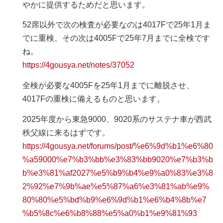
やかに提供するためだと思います。
52席以外で次の検査が必要なのは4017Fで25年1月ま
でに重検、その次は4005Fで25年7月までに全検です
ね。
https://4gousya.net/notes/37052
全検が必要な4005Fを25年1月までに離脱させ、
4017Fの重検に備えるものと思います。
2025年度から東急9000、9020系のサステナ車が西武
秩父線に来るはずです。
https://4gousya.net/forums/post/%e6%9d%b1%e6%80
%a59000%e7%b3%bb%e3%83%bb9020%e7%b3%b
b%e3%81%af2027%e5%b9%b4%e9%a0%83%e3%8
2%92%e7%9b%ae%e5%87%a6%e3%81%ab%e9%
80%80%e5%bd%b9%e6%9d%b1%e6%b4%8b%e7
%b5%8c%e6%b8%88%e5%a0%b1%e9%81%93