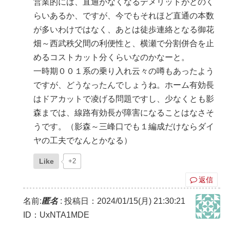
営業的には、直通がなくなるデメリットがどのく
らいあるか、ですが、今でもそれほど直通の本数
が多いわけではなく、あとは徒歩連絡となる御花
畑～西武秩父間の利便性と、横瀬で分割併合を止
めるコストカット分くらいなのかなーと。
一時期００１系の乗り入れ云々の噂もあったよう
ですが、どうなったんでしょうね。ホーム有効長
はドアカットで凌げる問題ですし、少なくとも影
森までは、線路有効長が障害になることはなさそ
うです。（影森～三峰口でも１編成だけならダイ
ヤの工夫でなんとかなる）
Like
+2
返信
名前:
匿名
:
投稿日：2024/01/15(月) 21:30:21
ID：UxNTA1MDE