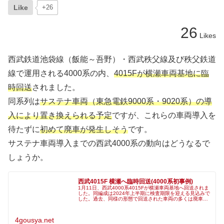
Like
+26
26
Likes
西武鉄道池袋線（飯能～吾野）・西武秩父線及び秩父鉄道
線で運用される4000系の内、
4015Fが横瀬車両基地に臨
時回送
されました。
同系列は
サステナ車両（東急電鉄9000系・9020系）の導
入により置き換えられる予定
ですが、これらの車両導入を
待たずに
初めて廃車が発生しそう
です。
サステナ車両導入までの西武4000系の動向はどうなるで
しょうか。
西武4015F 横瀬へ臨時回送(4000系初事例)
1月11日、西武4000系4015Fが横瀬車両基地へ回送されま
した。同編成は2024年上半期に検査期限を迎える見込みで
した。過去、同様の形態で回送された車両の多くは廃車目
的でしたが、同編成も廃車となれば、4000系としては初め
ての事例となり
4gousya.net