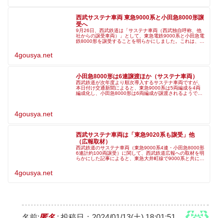
西武サステナ車両 東急9000系と小田急8000形譲
受へ
9月26日、西武鉄道は「サステナ車両（西武独自呼称、他
社からの譲受車両）」として、東急電鉄9000系と小田急電
鉄8000形を譲受することを明らかにしました。これは、西
武鉄道・小田急電鉄・東急電鉄の3社連名のニュースリリ
ースにおいて発表されま
4gousya.net
小田急8000形は6連譲渡ほか（サステナ車両）
西武鉄道が次年度より順次導入するサステナ車両ですが、
本日付け交通新聞によると、東急9000系は5両編成を4両
編成化し、小田急8000形は6両編成が譲渡されるようで
す。「小田急8000形（6両編成）を24年度から順次国分寺
線に、東急9000系
4gousya.net
西武サステナ車両は「東急9020系も譲受」他
（広報取材）
西武鉄道のサステナ車両（東急9000系4連・小田急8000形
6連計約100両譲受）に関して、西武鉄道広報への取材を明
らかにした記事によると、東急大井町線で9000系と共に運
用される9020系（元2000系）も譲受対象となること、6両
編成の定
4gousya.net
名前:
匿名
:
投稿日：2024/01/13(土) 18:01:51