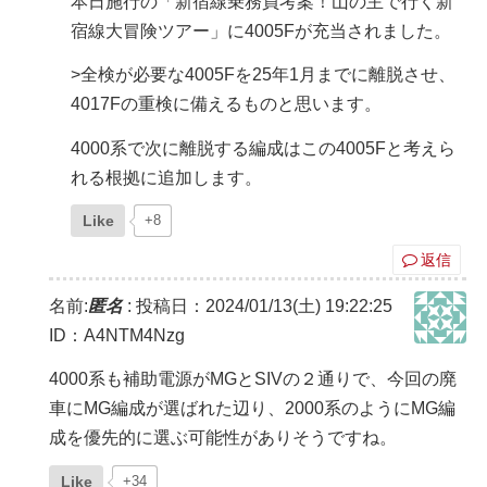
本日施行の「新宿線乗務員考案！山の主で行く新
宿線大冒険ツアー」に4005Fが充当されました。
>全検が必要な4005Fを25年1月までに離脱させ、
4017Fの重検に備えるものと思います。
4000系で次に離脱する編成はこの4005Fと考えら
れる根拠に追加します。
Like
+8
返信
名前:
匿名
:
投稿日：2024/01/13(土) 19:22:25
ID：A4NTM4Nzg
4000系も補助電源がMGとSIVの２通りで、今回の廃
車にMG編成が選ばれた辺り、2000系のようにMG編
成を優先的に選ぶ可能性がありそうですね。
Like
+34