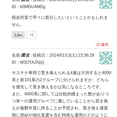
ID：k0MDU4MDg
税金対策で早々に処分したいということかもしれま
せん。
Like
+6
返信
名前:
匿名
:
投稿日：2024/01/13(土) 23:36:29
ID：M3OTA2NjQ
サステナ車両で置き換えられる4連は大別すると4000
系と新101系の2グループに分けられますが、どちら
を優先して置き換えるかは気になるところです。
また、4000系に関しては比較的纏まった数がありつ
つ単一の運用グループに属していることから置き換
えが複数年度に跨ることが予想され、置き換え過渡
期に併結や他社直通を含む特殊な運用がどのように