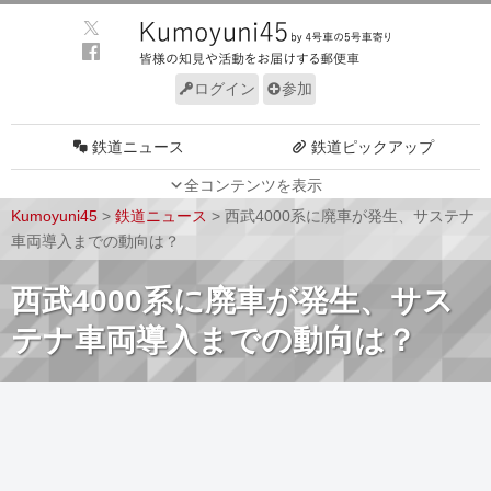
ログイン
参加
鉄道ニュース
鉄道ピックアップ
全コンテンツを表示
車両動向
施設動向
Kumoyuni45
>
鉄道ニュース
>
西武4000系に廃車が発生、サステナ
車両技術
路線探訪
車両導入までの動向は？
ルール
サイトについて
西武4000系に廃車が発生、サス
テナ車両導入までの動向は？