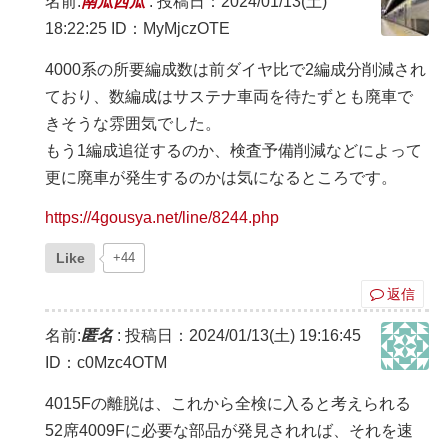
名前:
南瓜西瓜
:
投稿日：2024/01/13(土)
18:22:25
ID：MyMjczOTE
4000系の所要編成数は前ダイヤ比で2編成分削減され
ており、数編成はサステナ車両を待たずとも廃車で
きそうな雰囲気でした。
もう1編成追従するのか、検査予備削減などによって
更に廃車が発生するのかは気になるところです。
https://4gousya.net/line/8244.php
Like
+44
返信
名前:
匿名
:
投稿日：2024/01/13(土) 19:16:45
ID：c0Mzc4OTM
4015Fの離脱は、これから全検に入ると考えられる
52席4009Fに必要な部品が発見されれば、それを速