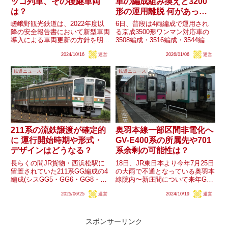
ッコ列車、その後継車両
車の編成組み換えと3200
は？
形の運用離脱 何があった
のか？
嵯峨野観光鉄道は、2022年度以
6日、普段は4両編成で運用され
降の安全報告書において新型車両
る京成3500形ワンマン対応車の
導入による車両更新の方針を明ら
3508編成・3516編成・3544編成
かにしており、今年度の安全報告
がそれぞれ編成を組み換え、
2024/10/16
運営
2026/01/06
運営
書でも引き続き記載されていま
3516編成+3506-3505号車・3508-
す。現在運用されている車両はい
3507号車+3544編成の6連2本が組
鉄道ニュース
鉄道ニュース
ずれもJR西日本が関わるもの
成されています。京成(芝...
で、客車はトキ25000形を譲受...
211系の流鉄譲渡が確定的
奥羽本線一部区間非電化へ
に 運行開始時期や形式・
GV-E400系の所属先や701
デザインはどうなる？
系余剰の可能性は？
長らくの間JR貨物・西浜松駅に
18日、JR東日本より今年7月25日
留置されていた211系GG編成の4
の大雨で不通となっている奥羽本
編成(シスGG5・GG6・GG8・
線院内〜新庄間について来年GW
GG9編成)ですが、24日、シス
前に非電化(架線レス化)にて運転
2025/06/25
運営
2024/10/19
運営
GG9編成に流鉄譲渡を示唆する
再開をすることが発表されまし
ポスターが掲出されています。こ
た。非電化後の使用車両はGV-
のことから、以前噂となっていた
E400系を中心に一部キハ110系と
流鉄への譲渡がほぼ確...
されています。奥羽...
スポンサーリンク