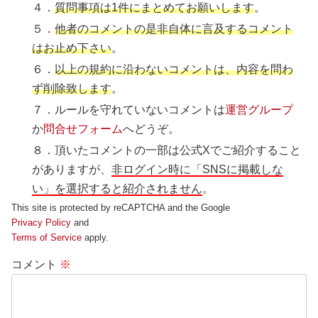
４．
質問事項は1件にまとめてお願いします
。
５．
他者のコメントの是非自体に言及するコメント
はお止め下さい
。
６．
以上の規約に沿わないコメントは、内容を問わ
ず削除致します
。
７．ルールを守れていないコメントは
運営グループ
か
問合せフォーム
へどうぞ。
８．頂いたコメントの一部は公式Xでご紹介すること
がありますが、
非ログイン時に「SNSに掲載しな
い」を選択すると紹介されません
。
This site is protected by reCAPTCHA and the Google
Privacy Policy
and
Terms of Service
apply.
コメント
※