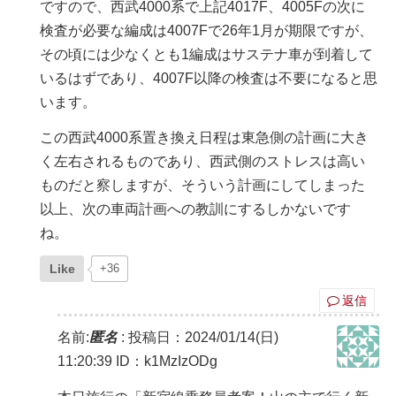
ですので、西武4000系で上記4017F、4005Fの次に
検査が必要な編成は4007Fで26年1月が期限ですが、
その頃には少なくとも1編成はサステナ車が到着して
いるはずであり、4007F以降の検査は不要になると思
います。
この西武4000系置き換え日程は東急側の計画に大き
く左右されるものであり、西武側のストレスは高い
ものだと察しますが、そういう計画にしてしまった
以上、次の車両計画への教訓にするしかないです
ね。
Like
+36
返信
名前:
匿名
:
投稿日：2024/01/14(日)
11:20:39
ID：k1MzIzODg