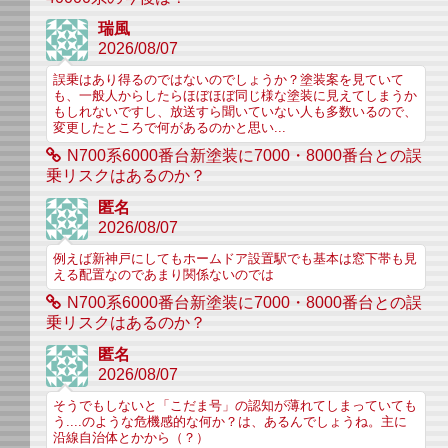
瑞風
2026/08/07
誤乗はあり得るのではないのでしょうか？塗装案を見ていて
も、一般人からしたらほぼほぼ同じ様な塗装に見えてしまうか
もしれないですし、放送すら聞いていない人も多数いるので、
変更したところで何があるのかと思い...
N700系6000番台新塗装に7000・8000番台との誤
乗リスクはあるのか？
匿名
2026/08/07
例えば新神戸にしてもホームドア設置駅でも基本は窓下帯も見
える配置なのであまり関係ないのでは
N700系6000番台新塗装に7000・8000番台との誤
乗リスクはあるのか？
匿名
2026/08/07
そうでもしないと「こだま号」の認知が薄れてしまっていても
う....のような危機感的な何か？は、あるんでしょうね。主に
沿線自治体とかから（？）