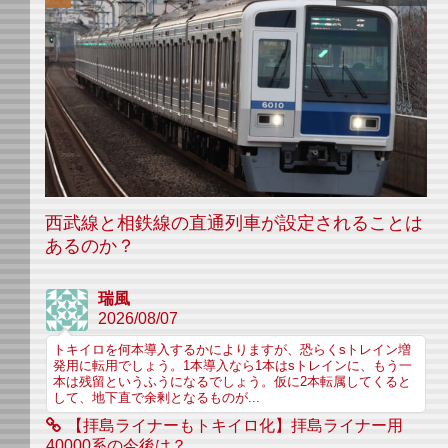
西武線と相鉄線の直通列車が設定されることは
あるのか？
瑞風
2026/08/07
トキイロを何本導入するかによりますが、恐らくsトレイン増
発用に転用でしょう。1本導入なら1本はsトレインに、もう一
本は残留というふうになるでしょう。仮に2本転属してくると
して、地下直で余剰となるものが...
【拝島ライナーもトキイロ化】拝島ライナー用
40000系の今後は？