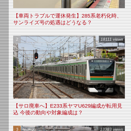
【車両トラブルで運休発生】285系老朽化時、
サンライズ号の処遇はどうなる？
18111 views
【サロ廃車へ】E233系ヤマU629編成が転用見
込 今後の動向や対象編成は？
13383 views