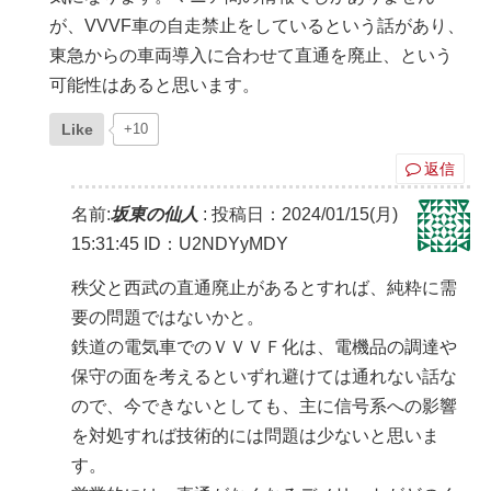
が、VVVF車の自走禁止をしているという話があり、
東急からの車両導入に合わせて直通を廃止、という
可能性はあると思います。
Like
+10
返信
名前:
坂東の仙人
:
投稿日：2024/01/15(月)
15:31:45
ID：U2NDYyMDY
秩父と西武の直通廃止があるとすれば、純粋に需
要の問題ではないかと。
鉄道の電気車でのＶＶＶＦ化は、電機品の調達や
保守の面を考えるといずれ避けては通れない話な
ので、今できないとしても、主に信号系への影響
を対処すれば技術的には問題は少ないと思いま
す。