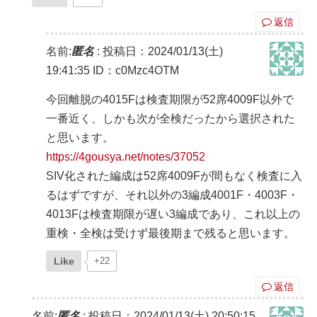
返信
名前:
匿名
:
投稿日：2024/01/13(土)
19:41:35
ID：c0Mzc4OTM
今回離脱の4015Fは検査期限が52席4009F以外で
一番近く、しかも次が全検だったから選択された
と思います。
https://4gousya.net/notes/37052
SIV化された編成は52席4009Fが間もなく検査に入
るはずですが、それ以外の3編成4001F・4003F・
4013Fは検査期限が遅い3編成であり、これ以上の
重検・全検は受けず最後期まで残ると思います。
Like
+22
返信
名前:
匿名
:
投稿日：2024/01/13(土) 20:50:15