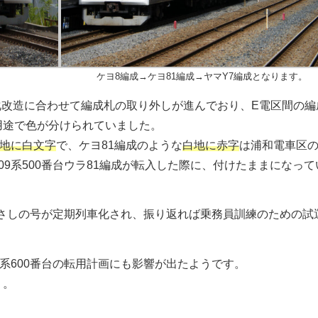
ケヨ8編成→ケヨ81編成→ヤマY7編成となります。
ンマン化改造に合わせて編成札の取り外しが進んでおり、E電区間の
用途で色が分けられていました。
地に白文字
で、ケヨ81編成のような
白地に赤字
は浦和電車区
9系500番台ウラ81編成が転入した際に、付けたままになって
、むさしの号が定期列車化され、振り返れば乗務員訓練のための試
系600番台の転用計画にも影響が出たようです。
）。