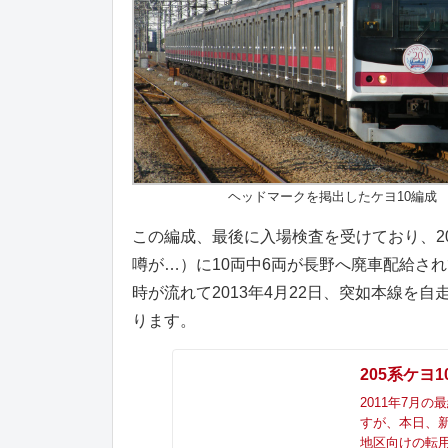
ヘッドマークを掲出したケヨ10編成
この編成、最後に入場検査を受けており、20
噂が…）に10両中6両が長野へ廃車配給さ
時が流れて2013年4月22日、突如本線を
ります。
205系ケヨ
2011年7月
すが、本日、
地区向けの転