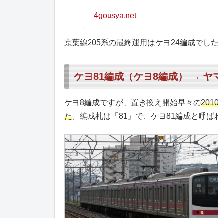
4gousya.net
京葉線205系の最終運用はケヨ24編成でし
ケヨ81編成（ケヨ8編成） → ヤ
ケヨ8編成ですが、置き換え開始早々の
20
た
。編成札は「81」で、ケヨ81編成と呼ば