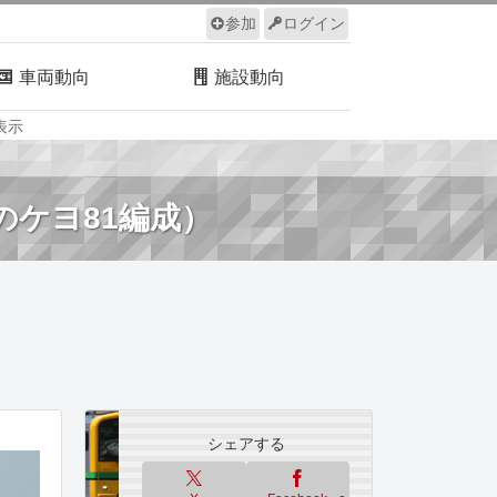
参加
ログイン
車両動向
施設動向
表示
ルール
サイトについて
のケヨ81編成）
シェアする