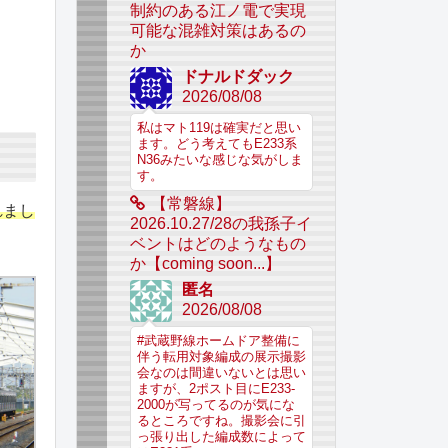
制約のある江ノ電で実現
可能な混雑対策はあるの
か
ドナルドダック
2026/08/08
私はマト119は確実だと思い
ます。どう考えてもE233系
N36みたいな感じな気がしま
す。
【常磐線】
れまし
2026.10.27/28の我孫子イ
ベントはどのようなもの
か【coming soon...】
匿名
2026/08/08
#武蔵野線ホームドア整備に
伴う転用対象編成の展示撮影
会なのは間違いないとは思い
ますが、2ポスト目にE233-
2000が写ってるのが気にな
るところですね。撮影会に引
っ張り出した編成数によって