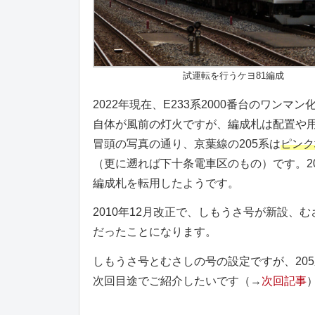
試運転を行うケヨ81編成
2022年現在、E233系2000番台のワ
自体が風前の灯火ですが、編成札は配置や
冒頭の写真の通り、京葉線の205系は
ピンク
（更に遡れば下十条電車区のもの）です。20
編成札を転用したようです。
2010年12月改正で、しもうさ号が新設
だったことになります。
しもうさ号とむさしの号の設定ですが、205
次回目途でご紹介したいです（→
次回記事