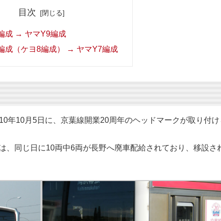
目次
編成 → ヤマY9編成
編成（ケヨ8編成） → ヤマY7編成
010年10月5日に、京葉線開業20周年のヘッドマークが取り付け
は、同じ日に10両中6両が長野へ廃車配給されており、移設さ
。