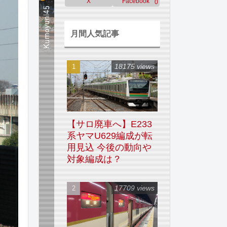
X
Facebook
0
月間人気記事
18175 views
【サロ廃車へ】E233
系ヤマU629編成が転
用見込 今後の動向や
対象編成は？
17709 views