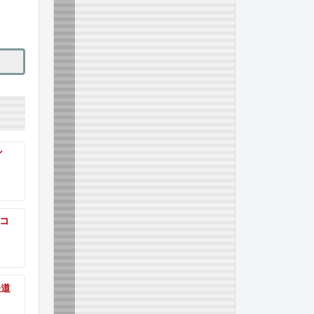
／
道コ
鉄道