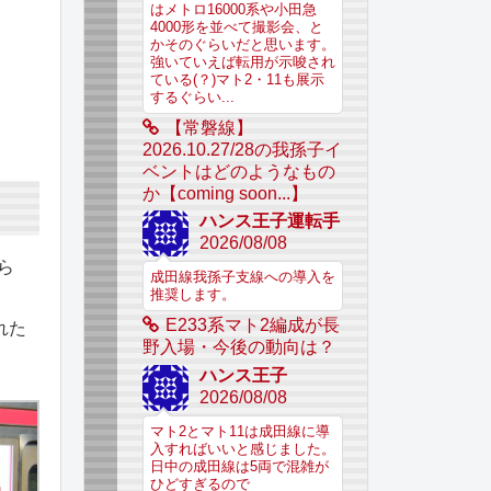
はメトロ16000系や小田急
4000形を並べて撮影会、と
かそのぐらいだと思います。
強いていえば転用が示唆され
ている(？)マト2・11も展示
するぐらい...
【常磐線】
2026.10.27/28の我孫子イ
ベントはどのようなもの
か【coming soon...】
ハンス王子運転手
2026/08/08
ら
成田線我孫子支線への導入を
推奨します。
E233系マト2編成が長
れた
野入場・今後の動向は？
ハンス王子
2026/08/08
マト2とマト11は成田線に導
入すればいいと感じました。
日中の成田線は5両で混雑が
ひどすぎるので