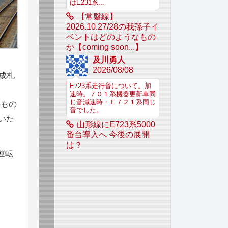
はE231系...
【常磐線】
2026.10.27/28の我孫子イ
ベントはどのようなもの
か【coming soon...】
及川勇人
2026/08/08
編成札
E723系走行音について。加
速時。７０１系機器更新車同
じ音減速時・Ｅ７２１系同じ
のもの
音でした。
いた
山形線にE723系5000
番台導入へ 今後の展開
は？
運転