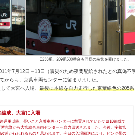
E233系、209系500番台も同様の装飾を受けました。
11年7月12日～13日（震災のため夜間配給されたとの真偽不
れてからも、京葉車両センターに留まりました。
自走して大宮へ入場、
最後に本線を自力走行した京葉線色の205系
10編成、大宮に入場
の最終運用以降、長いこと京葉車両センターに留置されていたケヨ10編成で
新習志野から大宮総合車両センターへ自力回送されました。今後、宇都宮
用改造が行われるものと思われます。今日の入場回送により、ピンク帯の