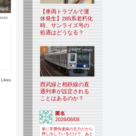
0編成
【車両トラブルで運
休発生】285系老朽化
04/02
時、サンライズ号の
処遇はどうなる？
13405 views
Likes
西武線と相鉄線の直
通列車が設定される
ことはあるのか？
匿名
2026/08/08
単に常磐快速線の主力だから
押し出しているだけで、あと