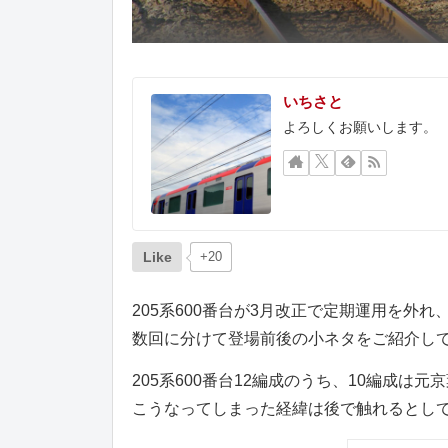
いちさと
よろしくお願いします。
Like
+20
205系600番台が3月改正で定期運用を外
数回に分けて登場前後の小ネタをご紹介し
205系600番台12編成のうち、10編成は
こうなってしまった経緯は後で触れるとし