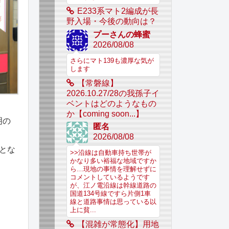
E233系マト2編成が長
野入場・今後の動向は？
プーさんの蜂蜜
2026/08/08
さらにマト139も濃厚な気が
します
【常磐線】
2026.10.27/28の我孫子イ
ベントはどのようなもの
か【coming soon...】
明の
匿名
2026/08/08
とな
>>沿線は自動車持ち世帯が
かなり多い裕福な地域ですか
ら…現地の事情を理解せずに
コメントしているようです
が、江ノ電沿線は幹線道路の
国道134号線ですら片側1車
線と道路事情は思っている以
上に貧...
【混雑が常態化】用地