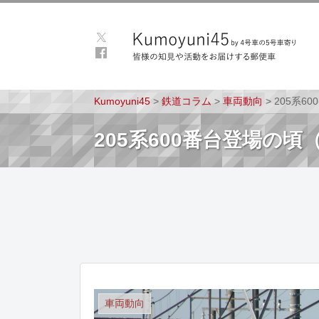
Kumoyuni45
>
鉄道コラム
>
車両動向
>
205系6
205系600番台登場の
車両動向