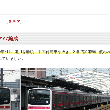
た。（
参考
）
マY7編成
10年7月に運用を離脱、中間付随車を抜き、8連で試運転に使わ
れていました。