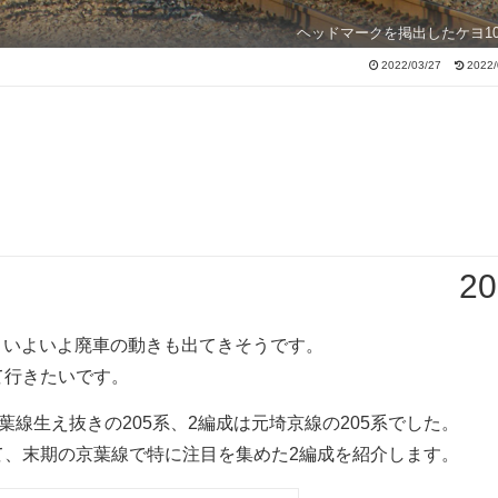
ヘッドマークを掲出したケヨ1
2022/03/27
2022/
20
れ、いよいよ廃車の動きも出てきそうです。
て行きたいです。
元京葉線生え抜きの205系、2編成は元埼京線の205系でした。
て、末期の京葉線で特に注目を集めた2編成を紹介します。