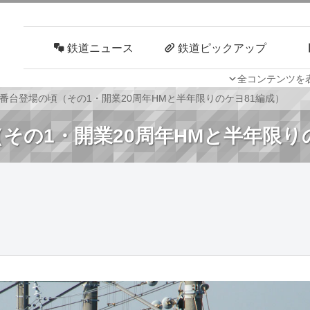
鉄道ニュース
鉄道ピックアップ
全コンテンツを
車両技術
路線探訪
00番台登場の頃（その1・開業20周年HMと半年限りのケヨ81編成）
頃（その1・開業20周年HMと半年限り