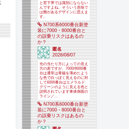
元
と窓下帯では識別にならない
んですよね。そういう意味で
は難があるデザインに思えま
す。
N700系6000番台新塗
装に7000・8000番台と
の誤乗リスクはあるの
か？
匿名
2026/08/07
光の当たり方によっての見え
方の差ですが、7000/8000番
台は通常は青磁を薄めたよう
な色で白っぽく見えるのに対
して6000番台はエメラルド
グリーンのように見える色と
説明されています車体側面の
ライン／...
N700系6000番台新塗
装に7000・8000番台と
の誤乗リスクはあるの
か？
匿名