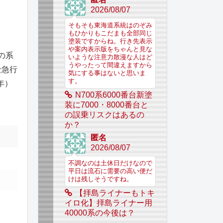
2026/08/07
そもそも東海道系統はのぞみ
もひかりもこだまも全部同じ
塗装ですからね。行き先表示
や案内表示版をちゃんと見な
の系
いような注意力散漫な人はど
うやったって間違えますから
士急行
気にする事はないと思いま
す。
年）
N700系6000番台新塗
装に7000・8000番台と
の誤乗リスクはあるの
か？
匿名
2026/08/07
不調なのは土休日だけなので
平日は流石に需要の高い便だ
けは残しそうですね。
【拝島ライナーもトキ
イロ化】拝島ライナー用
40000系の今後は？