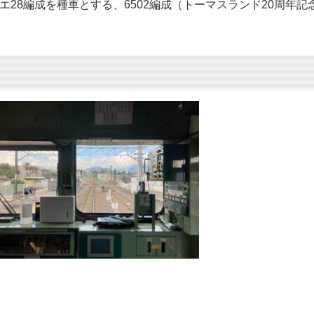
エ28編成を種車とする、6502編成（トーマスランド20周年記