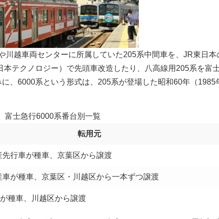
ーや川越車両センターに所属していた205系中間車を、JR東日本
日本テクノロジー）で先頭車改造したり、八高線用205系を富
6000系という形式は、205系が登場した昭和60年（1985
）富士急行6000系番台別一覧
転用元
量産先行車が種車、京葉区から譲渡
量産車が種車、京葉区・川越区から一本ずつ譲渡
番台が種車、川越区から譲渡