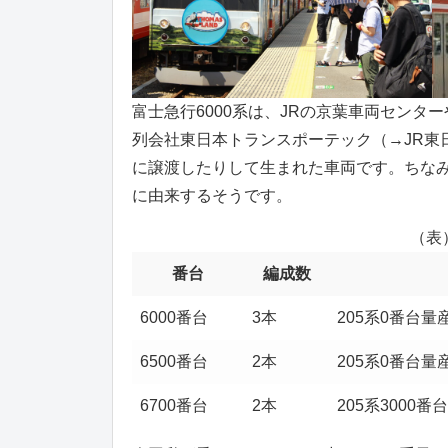
富士急行6000系は、JRの京葉車両センタ
列会社東日本トランスポーテック（→JR東
に譲渡したりして生まれた車両です。ちなみに、
に由来するそうです。
（表
番台
編成数
6000番台
3本
205系0番台
6500番台
2本
205系0番台
6700番台
2本
205系3000