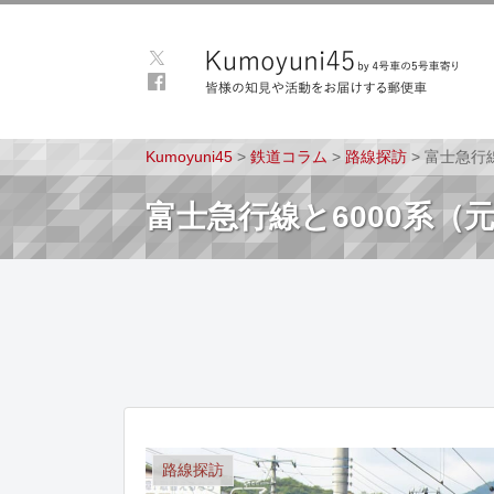
Kumoyuni45
>
鉄道コラム
>
路線探訪
>
富士急行線
富士急行線と6000系（元
路線探訪