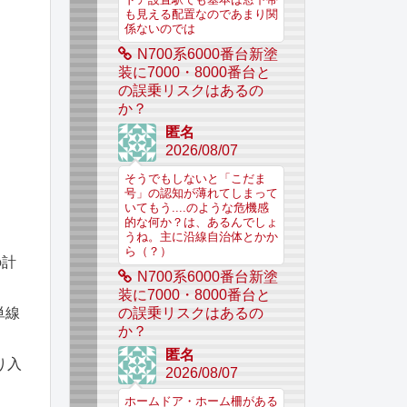
ドア設置駅でも基本は窓下帯
も見える配置なのであまり関
係ないのでは
N700系6000番台新塗
装に7000・8000番台と
の誤乗リスクはあるの
か？
匿名
2026/08/07
そうでもしないと「こだま
号」の認知が薄れてしまって
いてもう....のような危機感
的な何か？は、あるんでしょ
うね。主に沿線自治体とかか
ら（？）
の計
N700系6000番台新塗
装に7000・8000番台と
単線
の誤乗リスクはあるの
か？
匿名
り入
2026/08/07
ホームドア・ホーム柵がある