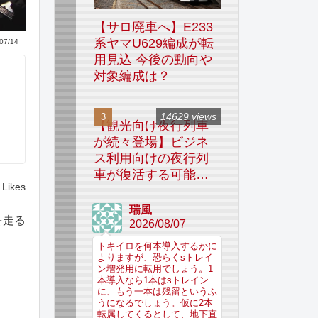
【サロ廃車へ】E233
系ヤマU629編成が転
07/14
用見込 今後の動向や
対象編成は？
14629 views
【観光向け夜行列車
が続々登場】ビジネ
ス利用向けの夜行列
車が復活する可能性
Likes
はあるのか
瑞風
を走る
2026/08/07
トキイロを何本導入するかに
よりますが、恐らくsトレイ
ン増発用に転用でしょう。1
本導入なら1本はsトレイン
に、もう一本は残留というふ
うになるでしょう。仮に2本
転属してくるとして、地下直