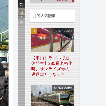
X
Facebook
0
月間人気記事
39181 views
【車両トラブルで運
休発生】285系老朽化
時、サンライズ号の
処遇はどうなる？
18103 views