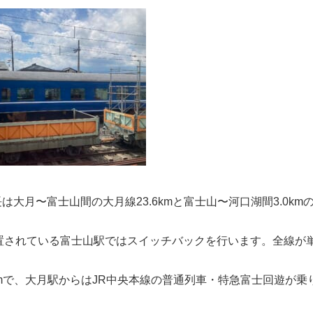
は大月〜富士山間の大月線23.6kmと富士山〜河口湖間3.0km
置されている富士山駅ではスイッチバックを行います。全線が
7mで、大月駅からはJR中央本線の普通列車・特急富士回遊が乗