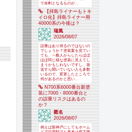
で余剰となるものが...
【拝島ライナーもトキ
イロ化】拝島ライナー用
40000系の今後は？
瑞風
2026/08/07
誤乗はあり得るのではないの
でしょうか？塗装案を見てい
ても、一般人からしたらほぼ
ほぼ同じ様な塗装に見えてし
まうかもしれないですし、放
送すら聞いていない人も多数
いるので、変更したところで
何があるのかと思い...
N700系6000番台新塗
装に7000・8000番台と
の誤乗リスクはあるの
か？
匿名
2026/08/07
例えば新神戸にしてもホーム