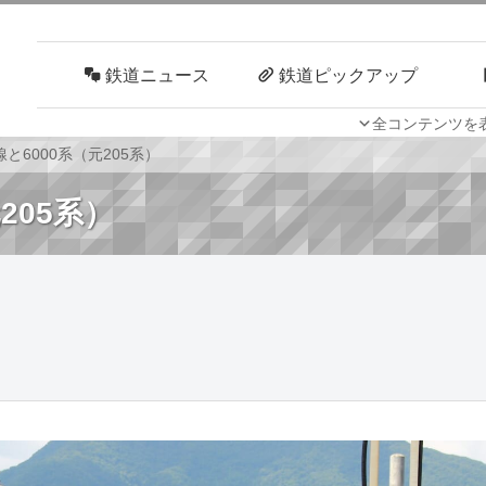
鉄道ニュース
鉄道ピックアップ
全コンテンツを
車両技術
路線探訪
と6000系（元205系）
205系）