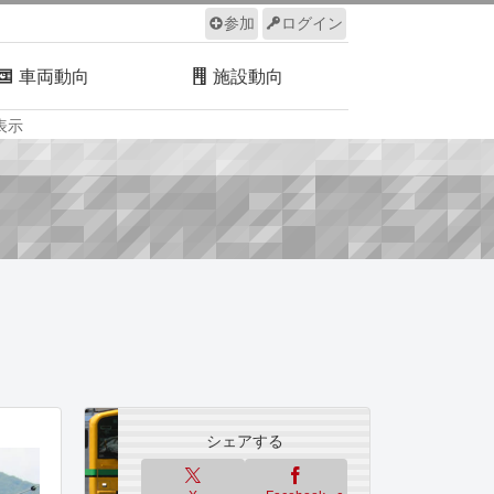
参加
ログイン
車両動向
施設動向
表示
ルール
サイトについて
シェアする