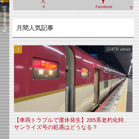
X
Facebook
0
月間人気記事
32476 views
【車両トラブルで運休発生】285系老朽化時、
サンライズ号の処遇はどうなる？