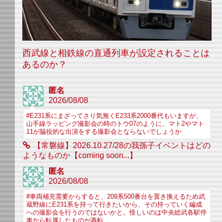
西武線と相鉄線の直通列車が設定されることは
あるのか？
匿名
2026/08/08
#E231系にまざってさり気無くE233系2000番代もいますが、
山手線ラッピング撮影会の時のトウ07のように、マト2やマト
11が脇役的な出演をする撮影会とならないでしょうか
【常磐線】2026.10.27/28の我孫子イベントはどの
ようなものか【coming soon...】
匿名
2026/08/08
#車両補充需要からすると、209系500番台を置き換えるため武
蔵野線にE231系を持って行きたいから、その持っていく編成
への撮影会を行うのではないかと。怪しいのは中央総武各駅停
車から転属したものが再転...