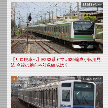
18164 views
【サロ廃車へ】E233系ヤマU629編成が転用見
込 今後の動向や対象編成は？
13405 views