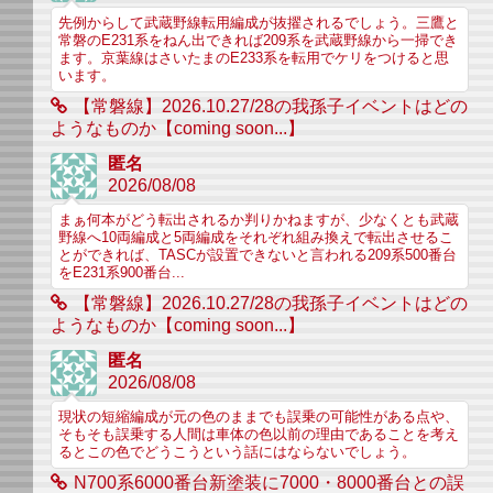
先例からして武蔵野線転用編成が抜擢されるでしょう。三鷹と
常磐のE231系をねん出できれば209系を武蔵野線から一掃でき
ます。京葉線はさいたまのE233系を転用でケリをつけると思
います。
【常磐線】2026.10.27/28の我孫子イベントはどの
ようなものか【coming soon...】
匿名
2026/08/08
まぁ何本がどう転出されるか判りかねますが、少なくとも武蔵
野線へ10両編成と5両編成をそれぞれ組み換えで転出させるこ
とができれば、TASCが設置できないと言われる209系500番台
をE231系900番台...
【常磐線】2026.10.27/28の我孫子イベントはどの
ようなものか【coming soon...】
匿名
2026/08/08
現状の短縮編成が元の色のままでも誤乗の可能性がある点や、
そもそも誤乗する人間は車体の色以前の理由であることを考え
るとこの色でどうこうという話にはならないでしょう。
N700系6000番台新塗装に7000・8000番台との誤