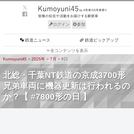
ログイン
参加
鉄道ニュース
鉄道ピックアップ
全コンテンツを表示
車両動向
施設動向
Kumoyuni45
>
2025年
>
7月
>
8日
車両技術
路線探訪
北総・千葉NT鉄道の京成3700形
ルール
サイトについて
兄弟車両に機器更新は行われるの
か？【 #7800形の日 】