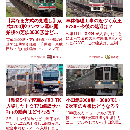
【異なる方式の見通し】京
車体修理工事の近づく京王
成3200形ワンマン運転開
8730F 今後の処遇は？
始後の芝鉄3600形はどう
昨年11月に8728Fが入場したこと
なる？
によって最後の車体未修理車とな
京成3500形・芝山鉄道3600形の4
った8730F。この編成は、主制御
連では現在金町線・千原線・東成
装置の更新機器の試験搭載を行っ
田線・芝山鉄道線でワンマン運転
た関係で、8000系8両編成で唯
を行っています。将来的には
一、日立ハイブリッドSiC-VVVF
2026/05/30
ｴｽｾﾌﾞﾝ
2024/03/04
麻溝急行
3200形のワンマン対応車が導入
インバータ装置を搭載していま
される見通し(既存車も準備工事
す。今後、車体...
鉄道ピックアップ
鉄道ピックアップ
済)ですが、同形式は側面カメラ
を用いたワンマン運転にな...
【製造5年で廃車の噂】TK
小田急2000形・3000形1・
入場したトタT71編成サハ
2次車の今後はどうなる？
2両の動向はどうなる？
1000形のリニューアルが完了
後、3000形3次車以降を対象にリ
2日、中央快速線などで運用され
ニューアルをしている小田急電
ていたE233系トタT71編成が東京
鉄。1000形と3000形3次車の間製
総合車両センターへ入場しまし