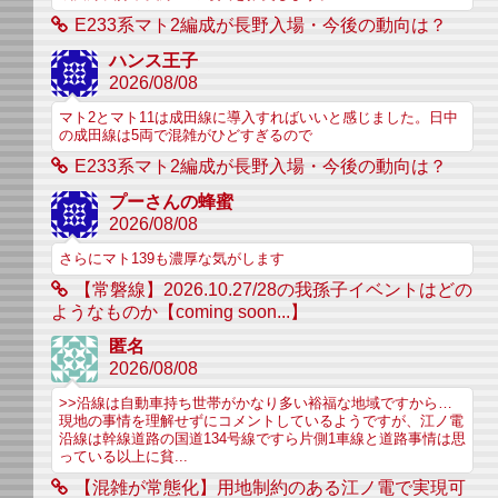
E233系マト2編成が長野入場・今後の動向は？
ハンス王子
2026/08/08
マト2とマト11は成田線に導入すればいいと感じました。日中
の成田線は5両で混雑がひどすぎるので
E233系マト2編成が長野入場・今後の動向は？
プーさんの蜂蜜
2026/08/08
さらにマト139も濃厚な気がします
【常磐線】2026.10.27/28の我孫子イベントはどの
ようなものか【coming soon...】
匿名
2026/08/08
>>沿線は自動車持ち世帯がかなり多い裕福な地域ですから…
現地の事情を理解せずにコメントしているようですが、江ノ電
沿線は幹線道路の国道134号線ですら片側1車線と道路事情は思
っている以上に貧...
【混雑が常態化】用地制約のある江ノ電で実現可