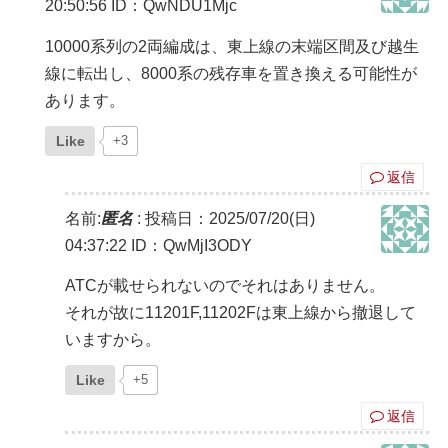
20:50:56
ID：QwNDU1Mjc
10000系列の2両編成は、東上線の末端区間及び越生
線に転出し、8000系の残存車を置き換える可能性が
あります。
Like
+3
返信
名前:
匿名
:
投稿日：2025/07/20(日)
04:37:22
ID：QwMjI3ODY
ATCが載せられないのでそれはありません。
それが故に11201F,11202Fは東上線から撤退して
いますから。
Like
+5
返信