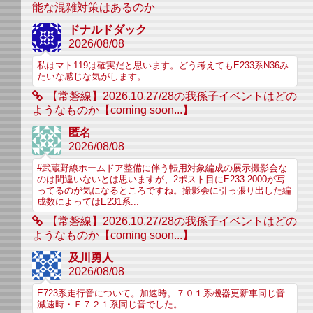
能な混雑対策はあるのか
ドナルドダック
2026/08/08
私はマト119は確実だと思います。どう考えてもE233系N36み
たいな感じな気がします。
【常磐線】2026.10.27/28の我孫子イベントはどの
ようなものか【coming soon...】
匿名
2026/08/08
#武蔵野線ホームドア整備に伴う転用対象編成の展示撮影会な
のは間違いないとは思いますが、2ポスト目にE233-2000が写
ってるのが気になるところですね。撮影会に引っ張り出した編
成数によってはE231系...
【常磐線】2026.10.27/28の我孫子イベントはどの
ようなものか【coming soon...】
及川勇人
2026/08/08
E723系走行音について。加速時。７０１系機器更新車同じ音
減速時・Ｅ７２１系同じ音でした。