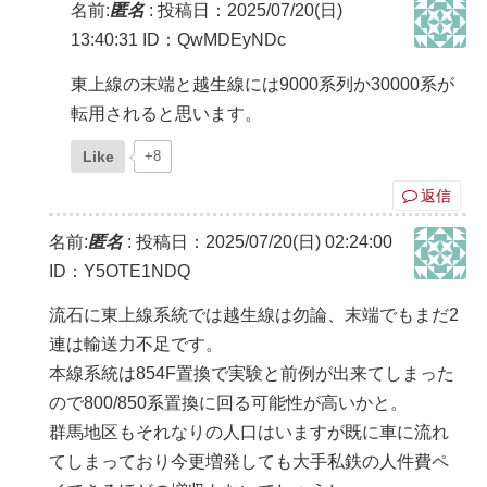
名前:
匿名
:
投稿日：2025/07/20(日)
13:40:31
ID：QwMDEyNDc
東上線の末端と越生線には9000系列か30000系が
転用されると思います。
Like
+8
返信
名前:
匿名
:
投稿日：2025/07/20(日) 02:24:00
ID：Y5OTE1NDQ
流石に東上線系統では越生線は勿論、末端でもまだ2
連は輸送力不足です。
本線系統は854F置換で実験と前例が出来てしまった
ので800/850系置換に回る可能性が高いかと。
群馬地区もそれなりの人口はいますが既に車に流れ
てしまっており今更増発しても大手私鉄の人件費ペ