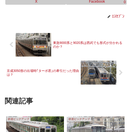
X
Facebook
0
ｴｽｾﾌﾞﾝ
東急9000系と9020系は西武でも形式が分かれる
のか？
京成3050形の出場時｢ターボ君｣の牽引だった理由
は？
関連記事
鉄道ピックアップ
鉄道ピックアップ