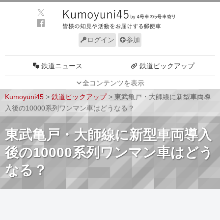
ログイン
参加
鉄道ニュース
鉄道ピックアップ
全コンテンツを表示
車両動向
施設動向
Kumoyuni45
>
鉄道ピックアップ
>
東武亀戸・大師線に新型車両導
車両技術
路線探訪
入後の10000系列ワンマン車はどうなる？
ルール
サイトについて
東武亀戸・大師線に新型車両導入
後の10000系列ワンマン車はどう
なる？