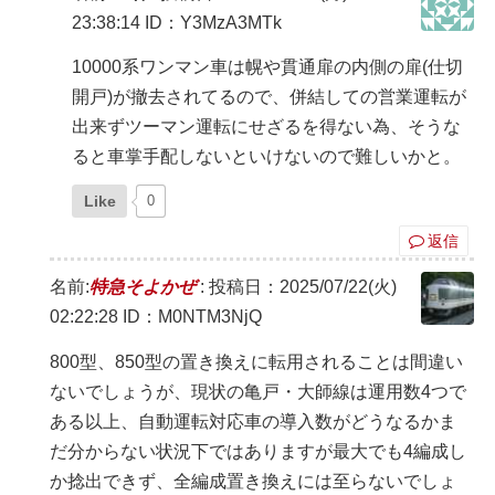
23:38:14
ID：Y3MzA3MTk
10000系ワンマン車は幌や貫通扉の内側の扉(仕切
開戸)が撤去されてるので、併結しての営業運転が
出来ずツーマン運転にせざるを得ない為、そうな
ると車掌手配しないといけないので難しいかと。
Like
0
返信
名前:
特急そよかぜ
:
投稿日：2025/07/22(火)
02:22:28
ID：M0NTM3NjQ
800型、850型の置き換えに転用されることは間違い
ないでしょうが、現状の亀戸・大師線は運用数4つで
ある以上、自動運転対応車の導入数がどうなるかま
だ分からない状況下ではありますが最大でも4編成し
か捻出できず、全編成置き換えには至らないでしょ