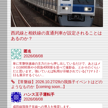
西武線と相鉄線の直通列車が設定されることは
あるのか？
匿名
2026/08/08
単に常磐快速線の主力だから押し出しているだけで、あとはメ
トロ16000系や小田急4000形を並べて撮影会、とかそのぐらい
だと思います。強いていえば転用が示唆されている(？)マト2・
11も展示するぐらい...
【常磐線】2026.10.27/28の我孫子イベントはどの
ようなものか【coming soon...】
ハンス王子運転手
2026/08/08
成田線我孫子支線への導入を推奨します。