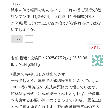
うね。
減車を伴う転用でもあるので、それを機に現行の3連
ワンマン運用を2分割し、2連運用と長編成(4連と
か？)運用に分けた上で置き換えがなされるのではな
いでしょうか。
Like
+1
返信
名前:
匿名
:
投稿日：2025/07/22(火) 23:50:06
ID：M1Njg2MTg
>最大でも4編成しか捻出できず
十分でしょう。津覇での修繕後運用に入っていない
10050型2両編成が3編成南栗橋に入場しています。
館林側は形式・組成が統一されるとなれば、予備車
を考慮する必要が無いので合わせて7編成、理論上は
すべて置き換えられます。都内自動運転車両の導入