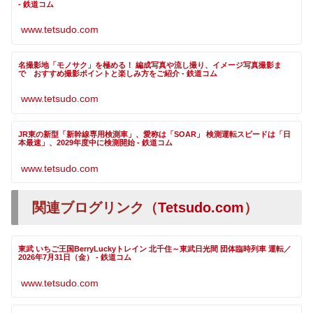
- 鉄道コム
www.tetsudo.com
名撮影地「モノサク」を極める！ 編成写真や流し撮り、イメージ写真撮影ま
で おすすめ撮影ポイントと楽しみ方をご紹介 - 鉄道コム
www.tetsudo.com
JR東の新型「新幹線専用検測車」、愛称は「SOAR」 検測運転スピードは「日
本最速」、2029年度中に検測開始 - 鉄道コム
www.tetsudo.com
関連ブログリンク（
Tetsudo.com
）
東武 いちご王国BerryLuckyトレイン 北千住～東武日光間 団体臨時列車 運転／
2026年7月31日（金） - 鉄道コム
www.tetsudo.com