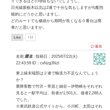
イできるほどの増収もないでしょうし。
日光線新栃木以北は2連で十分な気もしますが勾配性
能的にどうかと思いますし。
どのルートでも修繕から期間が長くなる０番台は廃
車だと思いますが。
Like
+12
返信
名前:
匿名
:
投稿日：2025/07/22(火)
22:43:59
ID：cxNzg3NzI
東上線末端部は２連で輸送力不足なんでしょう
か？
乗降客数で竹沢～寄居と細谷～伊勢崎をそれぞれ
見ると一駅平均は、前者が1,501人、後者2,288人
でした。
※東武鉄道公式サイトから。小川町、太田はそれ