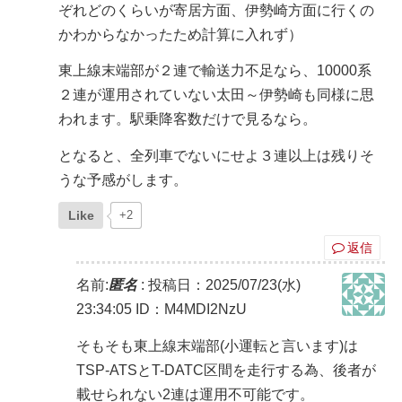
ぞれどのくらいが寄居方面、伊勢崎方面に行くの
かわからなかったため計算に入れず）
東上線末端部が２連で輸送力不足なら、10000系
２連が運用されていない太田～伊勢崎も同様に思
われます。駅乗降客数だけで見るなら。
となると、全列車でないにせよ３連以上は残りそ
うな予感がします。
Like
+2
返信
名前:
匿名
:
投稿日：2025/07/23(水)
23:34:05
ID：M4MDI2NzU
そもそも東上線末端部(小運転と言います)は
TSP-ATSとT-DATC区間を走行する為、後者が
載せられない2連は運用不可能です。