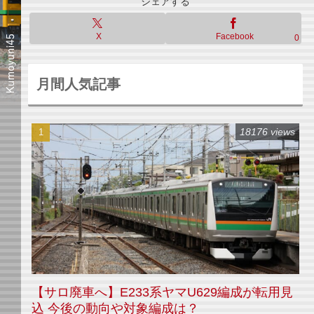
シェアする
X
Facebook
0
月間人気記事
18176 views
【サロ廃車へ】E233系ヤマU629編成が転用見
込 今後の動向や対象編成は？