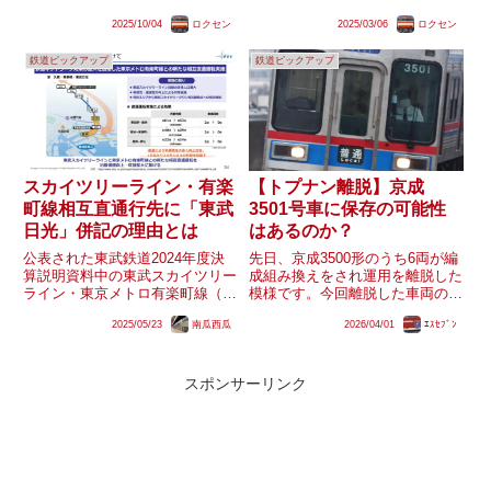
造された通勤車両には2000形及
た。ドアステッカーが剥がされて
び3000形1・2次車があります
2025/10/04
ロクセン
2025/03/06
ロクセン
いることから計画されている千葉
が、それらはリニューアルされる
地区への転用に向けた入場である
ような動きがあり...
鉄道ピックアップ
鉄道ピックアップ
可能性が考えられます。同編成は
2020年に製造され、20...
スカイツリーライン・有楽
【トプナン離脱】京成
町線相互直通行先に「東武
3501号車に保存の可能性
日光」併記の理由とは
はあるのか？
公表された東武鉄道2024年度決
先日、京成3500形のうち6両が編
算説明資料中の東武スカイツリー
成組み換えをされ運用を離脱した
ライン・東京メトロ有楽町線（豊
模様です。今回離脱した車両の中
住線）相互直通運転のイメージ図
にはトップナンバーの片割れであ
2025/05/23
南瓜西瓜
2026/04/01
ｴｽｾﾌﾞﾝ
に「久喜・南栗橋・東武日光」が
る3502-3501号車ユニットも含ま
東武線側の行先として記載されて
れています。3500形といえば以
います。久喜及び南栗橋は既存の
前雑誌のインタビューにて、京成
半蔵門線直通列車の行先となる...
電鉄の幹部が34...
スポンサーリンク