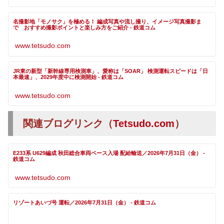
名撮影地「モノサク」を極める！ 編成写真や流し撮り、イメージ写真撮影ま
で おすすめ撮影ポイントと楽しみ方をご紹介 - 鉄道コム
www.tetsudo.com
JR東の新型「新幹線専用検測車」、愛称は「SOAR」 検測運転スピードは「日
本最速」、2029年度中に検測開始 - 鉄道コム
www.tetsudo.com
関連ブログリンク（
Tetsudo.com
）
E233系 U629編成 秋田総合車両ベース入場 配給輸送／2026年7月31日（金） -
鉄道コム
www.tetsudo.com
リゾートあいづ号 運転／2026年7月31日（金） - 鉄道コム