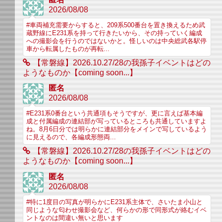
2026/08/08
#車両補充需要からすると、209系500番台を置き換えるため武
蔵野線にE231系を持って行きたいから、その持っていく編成
への撮影会を行うのではないかと。怪しいのは中央総武各駅停
車から転属したものが再転...
【常磐線】2026.10.27/28の我孫子イベントはどの
ようなものか【coming soon...】
匿名
2026/08/08
#E231系0番台という共通項もそうですが、更に言えば基本編
成と付属編成の連結部が写っているところも共通していますよ
ね。8月6日分では明らかに連結部分をメインで写しているよう
に見えるので、各編成形態両...
【常磐線】2026.10.27/28の我孫子イベントはどの
ようなものか【coming soon...】
匿名
2026/08/08
#特に1度目の写真が明らかにE231系主体で、さいたま小山と
同じような匂わせ撮影会など、何らかの形で同形式が絡むイベ
ントなのは間違い無いと思います