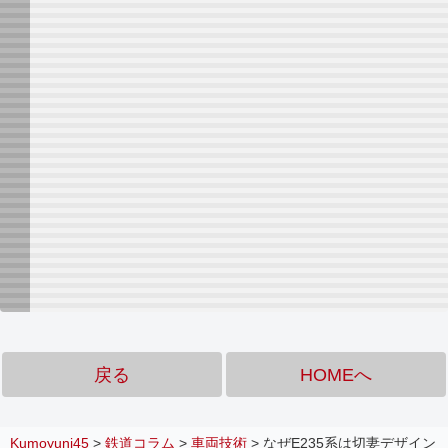
戻る
HOMEへ
Kumoyuni45
>
鉄道コラム
>
車両技術
>
なぜE235系は切妻デザイン