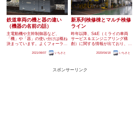
鉄道車両の機と器の違い
新系列検修棟とマルチ検修
（機器の名前の話）
ライン
主電動機や主幹制御器など、
昨年以降、S&E（ミライの車両
「機」や「器」の使い分けは概ね
サービス＆エンジニアリング構
決まっています。よくフォーラム
創）に関する情報が出ており、
で訂正するのですが、正確な使い
「車両を編成状態のまま一括で上
2021/06/07
いちさと
2020/04/18
いちさと
方を調べるのは面倒だと思うの
げて検査できる設備」として「西
で、ほぼ確実な方法をまとめたい
日本」「北海道」を例にしたマル
と思います。一般論検索すると下
チ検修ラインの導入が挙げられて
記のような一般論がでますが、よ
います（文献1）。資料や私見を
スポンサーリンク
く分か...
交え...