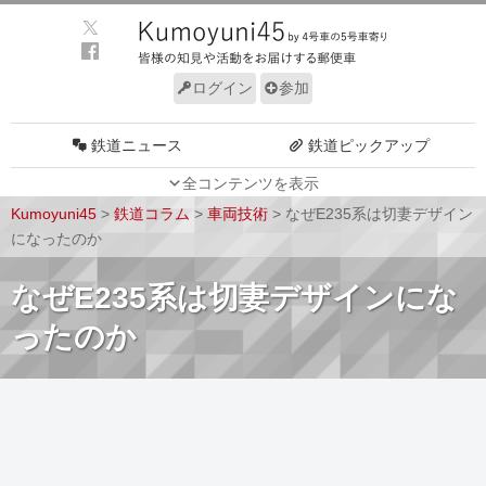
ログイン
参加
鉄道ニュース
鉄道ピックアップ
全コンテンツを表示
車両動向
施設動向
Kumoyuni45
>
鉄道コラム
>
車両技術
>
なぜE235系は切妻デザイン
車両技術
路線探訪
になったのか
ルール
サイトについて
なぜE235系は切妻デザインにな
ったのか