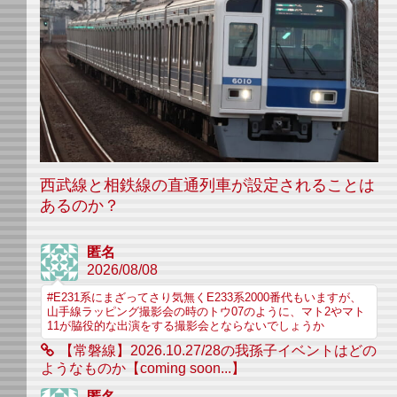
西武線と相鉄線の直通列車が設定されることは
あるのか？
匿名
2026/08/08
#E231系にまざってさり気無くE233系2000番代もいますが、
山手線ラッピング撮影会の時のトウ07のように、マト2やマト
11が脇役的な出演をする撮影会とならないでしょうか
【常磐線】2026.10.27/28の我孫子イベントはどの
ようなものか【coming soon...】
匿名