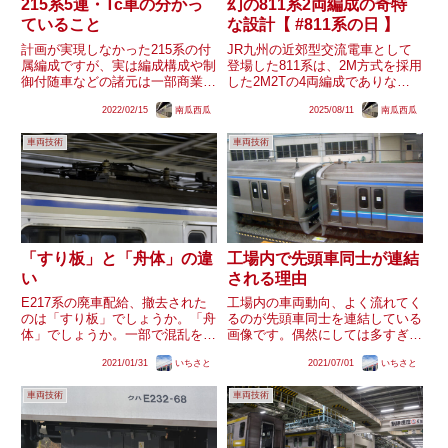
215系5連・Tc車の分かっ
幻の811系2両編成の奇特
ていること
な設計【 #811系の日 】
計画が実現しなかった215系の付
JR九州の近郊型交流電車として
属編成ですが、実は編成構成や制
登場した811系は、2M方式を採用
御付随車などの諸元は一部商業
した2M2Tの4両編成でありなが
誌・機関誌で言及されており、登
ら、1M1Tの2両編成にも対応す
2022/02/15
南瓜西瓜
2025/08/11
南瓜西瓜
場が叶わなかった車両としては比
る設計とされています。残念なが
較的多くの情報が明らかにされて
ら2両編成が新製されることはあ
車両技術
車両技術
いました。一次ソースは既に絶
りませんでしたが、その仕様は一
版・非売品故に一部図書館などで
部の機関誌などで知るこ...
し...
「すり板」と「舟体」の違
工場内で先頭車同士が連結
い
される理由
E217系の廃車配給、撤去された
工場内の車両動向、よく流れてく
のは「すり板」でしょうか。「舟
るのが先頭車同士を連結している
体」でしょうか。一部で混乱を見
画像です。偶然にしては多すぎる
たので、簡単にまとめておきま
ので、気付かれている方も多いと
2021/01/31
いちさと
2021/07/01
いちさと
す。「すり板」は板チョコくらい
思いますが、その理由をまとめま
の大きさの部品いわゆる「普通の
す。工場ごとに状況が異なるた
車両技術
車両技術
電車」では、パンタグラフの上に
め、この記事で紹介できていない
舟体が付いており、舟体の表面
理由で先頭車を向かい合わせにし
に...
て...