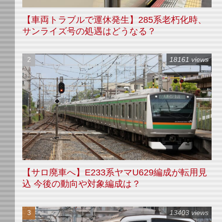
【車両トラブルで運休発生】285系老朽化時、
サンライズ号の処遇はどうなる？
18161 views
【サロ廃車へ】E233系ヤマU629編成が転用見
込 今後の動向や対象編成は？
13403 views