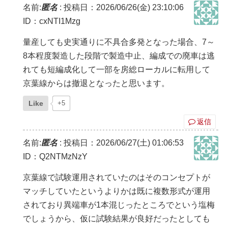
名前:
匿名
:
投稿日：2026/06/26(金) 23:10:06
ID：cxNTI1Mzg
量産しても史実通りに不具合多発となった場合、7～
8本程度製造した段階で製造中止、編成での廃車は逃
れても短編成化して一部を房総ローカルに転用して
京葉線からは撤退となったと思います。
Like
+5
返信
名前:
匿名
:
投稿日：2026/06/27(土) 01:06:53
ID：Q2NTMzNzY
京葉線で試験運用されていたのはそのコンセプトが
マッチしていたというよりかは既に複数形式が運用
されており異端車が1本混じったところでという塩梅
でしょうから、仮に試験結果が良好だったとしても