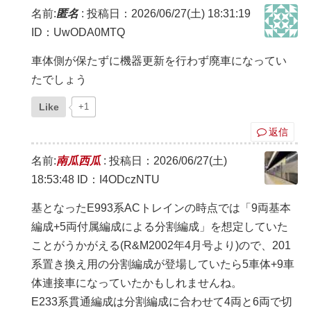
名前:
匿名
:
投稿日：2026/06/27(土) 18:31:19
ID：UwODA0MTQ
車体側が保たずに機器更新を行わず廃車になってい
たでしょう
Like
+1
返信
名前:
南瓜西瓜
:
投稿日：2026/06/27(土)
18:53:48
ID：I4ODczNTU
基となったE993系ACトレインの時点では「9両基本
編成+5両付属編成による分割編成」を想定していた
ことがうかがえる(R&M2002年4月号より)ので、201
系置き換え用の分割編成が登場していたら5車体+9車
体連接車になっていたかもしれませんね。
E233系貫通編成は分割編成に合わせて4両と6両で切