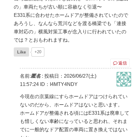
の」車両たちが古い順に容赦なく引退〜
E331系に合わせたホームドアが整備されていたので
あろうし、なんなら荒川などを渡る橋梁でも「連接
車対応の」横風対策工事が念入りに行われていたの
では？とおもわれますね。
Like
+20
返信
名前:
匿名
:
投稿日：2026/06/27(土)
11:57:24
ID：I4MTY4NDY
今現在の京葉線にすらホームドアはつけられてい
ないのだから、ホームドアはないと思います。
ホームドアが整備される頃にはE331系は廃車して
も惜しくない車齢になっていると思われ、それま
でに一般的なドア配置の車両に置き換えではない