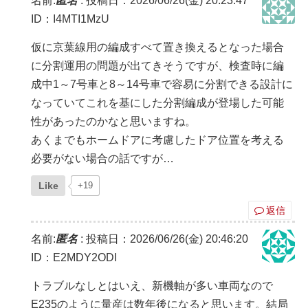
名前:
匿名
:
投稿日：2026/06/26(金) 20:23:47
ID：I4MTI1MzU
仮に京葉線用の編成すべて置き換えるとなった場合
に分割運用の問題が出てきそうですが、検査時に編
成中1～7号車と8～14号車で容易に分割できる設計に
なっていてこれを基にした分割編成が登場した可能
性があったのかなと思いますね。
あくまでもホームドアに考慮したドア位置を考える
必要がない場合の話ですが…
Like
+19
返信
名前:
匿名
:
投稿日：2026/06/26(金) 20:46:20
ID：E2MDY2ODI
トラブルなしとはいえ、新機軸が多い車両なので
E235のように量産は数年後になると思います。結局