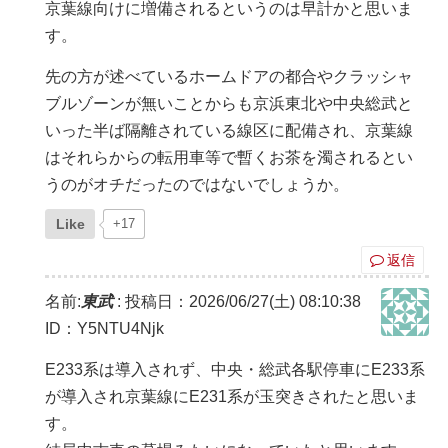
京葉線向けに増備されるというのは早計かと思いま
す。
先の方が述べているホームドアの都合やクラッシャ
ブルゾーンが無いことからも京浜東北や中央総武と
いった半ば隔離されている線区に配備され、京葉線
はそれらからの転用車等で暫くお茶を濁されるとい
うのがオチだったのではないでしょうか。
Like
+17
返信
名前:
東武
:
投稿日：2026/06/27(土) 08:10:38
ID：Y5NTU4Njk
E233系は導入されず、中央・総武各駅停車にE233系
が導入され京葉線にE231系が玉突きされたと思いま
す。