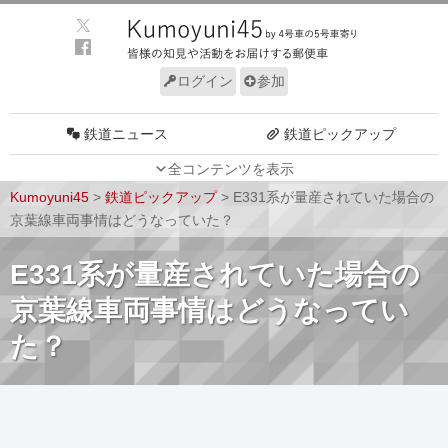
ログイン
参加
鉄道ニュース
鉄道ピックアップ
全コンテンツを表示
車両動向
施設動向
Kumoyuni45
>
鉄道ピックアップ
>
E331系が量産されていた場合の
車両技術
路線探訪
京葉線車両事情はどうなっていた？
ルール
サイトについて
E331系が量産されていた場合の
京葉線車両事情はどうなってい
た？