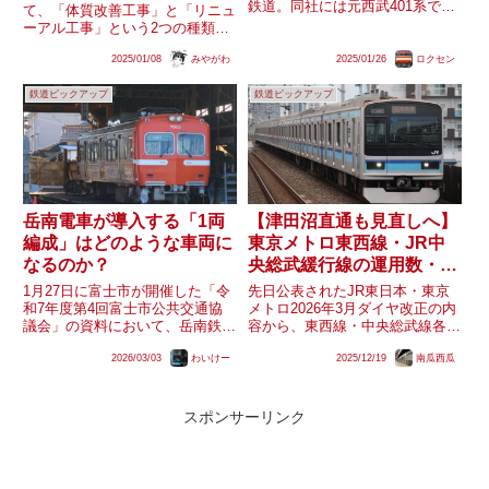
鉄道。同社には元西武401系で
て、「体質改善工事」と「リニュ
徐々に代替が進んでいる800形・
ーアル工事」という2つの種類が
820形が現在10編成在籍していま
存在します。「体質改善工事」は
すが、西武2000系の2連も先述の
2025/01/08
みやがわ
2025/01/26
ロクセン
旧国鉄から継承した115系などの
譲渡された2本の他に西武線で現
ほか、221系や207系でも実施さ
役の旧2000系...
鉄道ピックアップ
鉄道ピックアップ
れています。体質改善工事（221
系）出入口付近のスペー...
岳南電車が導入する「1両
【津田沼直通も見直しへ】
編成」はどのような車両に
東京メトロ東西線・JR中
なるのか？
央総武緩行線の運用数・所
要編成数はどうなる
1月27日に富士市が開催した「令
先日公表されたJR東日本・東京
和7年度第4回富士市公共交通協
メトロ2026年3月ダイヤ改正の内
議会」の資料において、岳南鉄道
容から、東西線・中央総武線各駅
7000形の更新は1両編成の車両を
停車の直通列車の運転本数が見直
2026/03/03
わいけー
2025/12/19
南瓜西瓜
導入する形で実施されることが明
されることが分かりました。中野
らかになりました。また、7000
～三鷹間の中央緩行線区間は日中
形の更新について同社は2025年7
の見直しですが、西船橋～津田沼
月に「譲渡に向けて...
間の総武緩行線区間は平日朝...
スポンサーリンク