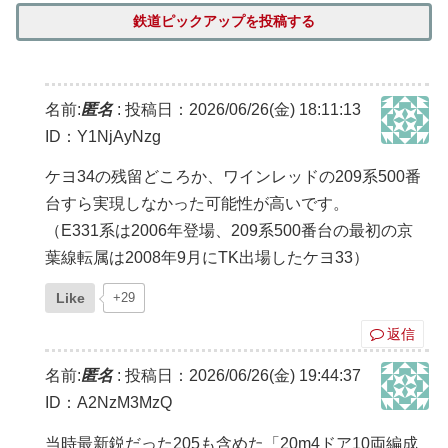
鉄道ピックアップを投稿する
名前:
匿名
:
投稿日：2026/06/26(金) 18:11:13
ID：Y1NjAyNzg
ケヨ34の残留どころか、ワインレッドの209系500番
台すら実現しなかった可能性が高いです。
（E331系は2006年登場、209系500番台の最初の京
葉線転属は2008年9月にTK出場したケヨ33）
Like
+29
返信
名前:
匿名
:
投稿日：2026/06/26(金) 19:44:37
ID：A2NzM3MzQ
当時最新鋭だった205も含めた「20m4ドア10両編成