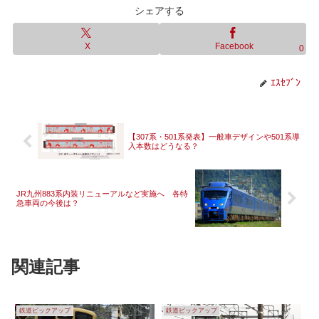
シェアする
X
Facebook
0
ｴｽｾﾌﾞﾝ
【307系・501系発表】一般車デザインや501系導
入本数はどうなる？
JR九州883系内装リニューアルなど実施へ 各特
急車両の今後は？
関連記事
鉄道ピックアップ
鉄道ピックアップ