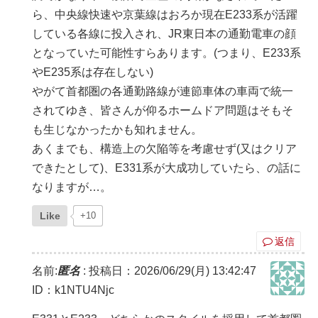
ら、中央線快速や京葉線はおろか現在E233系が活躍
している各線に投入され、JR東日本の通勤電車の顔
となっていた可能性すらあります。(つまり、E233系
やE235系は存在しない)
やがて首都圏の各通勤路線が連節車体の車両で統一
されてゆき、皆さんが仰るホームドア問題はそもそ
も生じなかったかも知れません。
あくまでも、構造上の欠陥等を考慮せず(又はクリア
できたとして)、E331系が大成功していたら、の話に
なりますが…。
Like
+10
返信
名前:
匿名
:
投稿日：2026/06/29(月) 13:42:47
ID：k1NTU4Njc