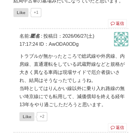
結局中古車の墓場みたいになっていたと思います。
Like
+1
返信
名前:
匿名
:
投稿日：2026/06/27(土)
17:17:24
ID：AwODA0ODg
トラブルが無かったところで総武線や外房線、内
房線、直通運転をしている武蔵野線などと規格が
大きく異なる車両は現場サイドで厄介者扱いさ
れ、結局はそうなったでしょうね。
当時としてはりんかい線以外に乗り入れ路線の無
い埼京線にでも転用して、減価償却を終える経年
13年をやり過ごしただろうと思います。
Like
+2
返信