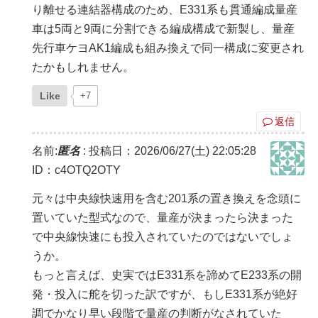
り離せる連結器構成のため、E331系も貫通編成量産
車は5両と9両に分割できる編成構成で新製し、量産
先行車ケヨAK1編成も組み換えで同一構成に変更され
たかもしれません。
Like
+7
返信
名前:
匿名
:
投稿日：2026/06/27(土) 22:05:28
ID：c4OTQ2OTY
元々は中央線快速用を含む201系の置き換えを念頭に
置いていた型式なので、量産が決まったら決まった
で中央線快速にも投入されていたのではないでしょ
うか。
もっと言えば、史実ではE331系を諦めてE233系の開
発・投入に舵を切った訳ですが、もしE331系が絶好
調でかなり早い段階で量産の判断がなされていた