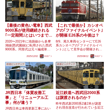
【最後の黄色い電車】西武
【これで最後か】カシオペ
9000系が使用継続される
アの｢ファイナルイベント｣
｢一定期間｣とはいつまでな
が開催 E26系の今後は？
のか？
2020〜2021年に池袋線から多摩
8/9、尾久車両センターにてE26
湖線(西武園線)に転用された西武
系カシオペアの｢ファイナルイベ
9000系。同形式は元々編成単位
ント｣として見学会が開催されま
での廃車が進んでいた中、国分寺
した。｢ファイナルイベント｣の
2025/12/02
ｴｽｾﾌﾞﾝ
2025/08/12
ｴｽｾﾌﾞﾝ
駅にホームドアを設置する関係上
名のように最後のイベントになる
多摩湖線から新101系を撤退させ
ものと見られ、既に運用も終了し
鉄道ピックアップ
鉄道ピックアップ
る必要があることから急遽転用さ
たカシオペアですが、今後の動き
れたものと推測され...
はどのようになるのでしょう...
JR西日本「体質改善工
近江鉄道へ西武旧2000系
事」と「リニューアル工
は譲渡されるのか？
事」何が違う？
昨年西武新2000系2連2本が譲渡
され現在改造が行われている近江
JR西日本は車両更新工事におい