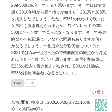
209-500は転入してくると思います。そしてほぼ史実
通り2010年頃から置き換えが始まり、201系と205系
を淘汰したでしょう。ただ、E331の代わりで残った
ケヨ34も置き換えられるため、ワインレッドの209-
500はたった数年で見られなくなります。そして外房
線などへも直通はドアなどの問題もありますが何と
かなるでしょう。一番厄介な分割併合については
E331では7両一組だったので機器配置の観点から考え
れば正直不可能に近いと思います。結局分割編成は
E233の投入で置き換えがなされ、E331が21編成、
E233分割が4編成になると思います。
Like
+12
返信
名前:
匿名
:
投稿日：2026/06/26(金) 21:16:46
ID：g3MTAwOTk