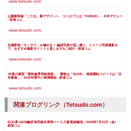
www.tetsudo.com
山陽新幹線「こだま」新デザインへ コンセプトは「YURARI」、今冬デビュー
- 鉄道コム
www.tetsudo.com
名撮影地「モノサク」を極める！ 編成写真や流し撮り、イメージ写真撮影ま
で おすすめ撮影ポイントと楽しみ方をご紹介 - 鉄道コム
www.tetsudo.com
JR東の新型「新幹線専用検測車」、愛称は「SOAR」 検測運転スピードは「日
本最速」、2029年度中に検測開始 - 鉄道コム
www.tetsudo.com
関連ブログリンク（
Tetsudo.com
）
E233系 U629編成 秋田総合車両ベース入場 配給輸送／2026年7月31日（金） -
鉄道コム