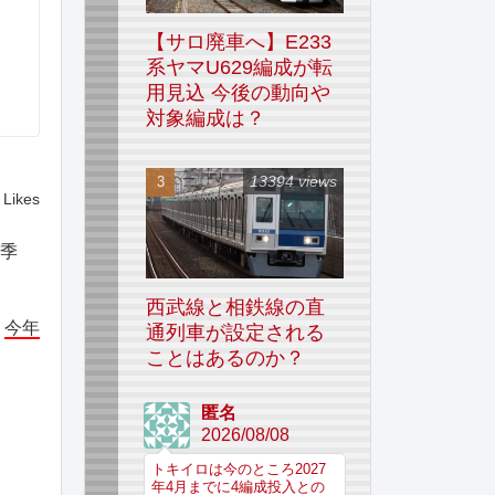
【サロ廃車へ】E233
系ヤマU629編成が転
用見込 今後の動向や
対象編成は？
13394 views
Likes
四季
西武線と相鉄線の直
、
今年
通列車が設定される
ことはあるのか？
匿名
2026/08/08
トキイロは今のところ2027
年4月までに4編成投入との