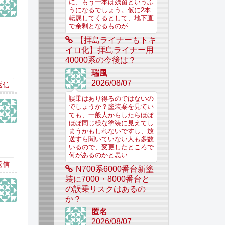
に、もう一本は残留というふ
うになるでしょう。仮に2本
転属してくるとして、地下直
で余剰となるものが...
【拝島ライナーもトキ
イロ化】拝島ライナー用
40000系の今後は？
瑞風
2026/08/07
返信
誤乗はあり得るのではないの
でしょうか？塗装案を見てい
ても、一般人からしたらほぼ
ほぼ同じ様な塗装に見えてし
まうかもしれないですし、放
送すら聞いていない人も多数
いるので、変更したところで
何があるのかと思い...
返信
N700系6000番台新塗
装に7000・8000番台と
の誤乗リスクはあるの
か？
匿名
2026/08/07