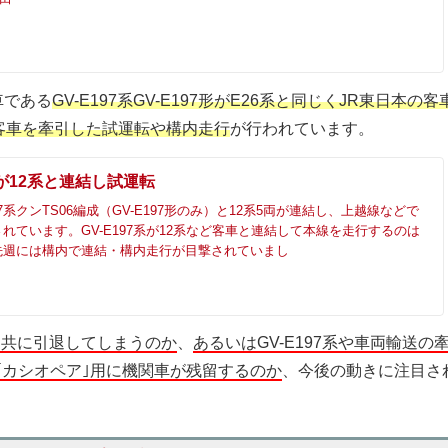
車である
GV-E197系GV-E197形がE26系と同じくJR東日本の客
客車を牽引した試運転や構内走行
が行われています。
7形が12系と連結し試運転
97系クンTS06編成（GV-E197形のみ）と12系5両が連結し、上越線などで
れています。GV-E197系が12系など客車と連結して本線を走行するのは
先週には構内で連結・構内走行が目撃されていまし
と共に引退してしまうのか
、
あるいはGV-E197系や車両輸送の
｢カシオペア｣用に機関車が残留するのか
、今後の動きに注目さ