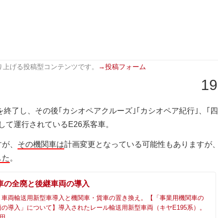
り上げる投稿型コンテンツです。
→投稿フォーム
19
行を終了し、その後｢カシオペアクルーズ｣｢カシオペア紀行｣、｢
して運行されているE26系客車。
すが、
その機関車は
計画変更となっている可能性もありますが
した
。
車の全廃と後継車両の導入
・車両輸送用新型車導入と機関車・貨車の置き換え。【「事業用機関車の
の導入」について】導入されたレール輸送用新型車両（キヤE195系）。
秋田