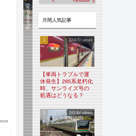
X
Facebook
0
月間人気記事
32470 views
【車両トラブルで運
休発生】285系老朽化
時、サンライズ号の
処遇はどうなる？
18144 views
05/18