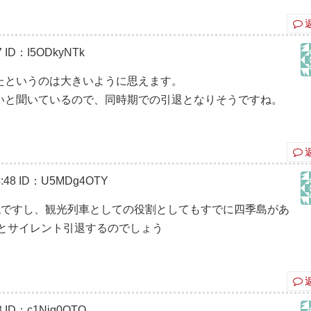
7
ID：I5ODkyNTk
たというのは大きいように思えます。
いと聞いているので、同時期での引退となりそうですね。
:48
ID：U5MDg4OTY
世代ですし、観光列車としての役割としてもすでに四季島があ
とサイレント引退するのでしょう
8
ID：c1Njg0OTQ