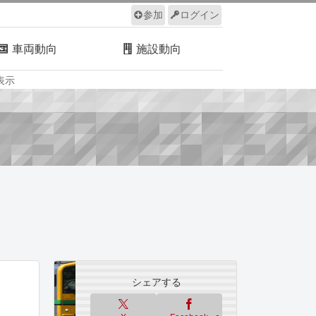
参加
ログイン
車両動向
施設動向
表示
ルール
サイトについて
シェアする