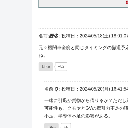
名前:
匿名
:
投稿日：2024/05/18(土) 18:01:0
元々機関車全廃と同じタイミングの撤退予
ね。
Like
+82
名前:
Q
:
投稿日：2024/05/20(月) 16:41:5
一緒に引退か貨物から借りるか？ただし
可能性も。クモヤとGVの牽引力不足の噂
不足。半導体不足の影響がある。
Like
+6