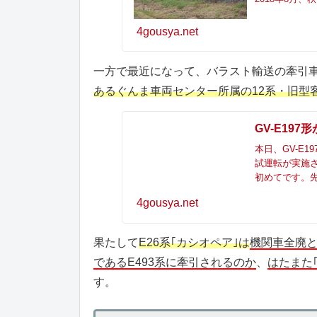
4gousya.net
一方で最近になって、バラスト輸送の牽引
あるぐんま車両センター所属の12系・旧型
GV-E19
本日、GV-E1
試運転が実施さ
初めてです。
4gousya.net
果たして
E26系｢カシオペア｣は
機関車全廃
であるE493系に牽引されるのか
、
はたまた
す。