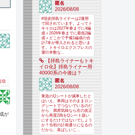
匿名
2026/08/08
#現状拝島ライナーは2運用
で回されています。よってト
キイロは2027年春までに4編
成＋2028年春までに最低2編
成＋どこかで予備1編成の合
計7本が導入されると思いま
す。トキイロエクスプレスの
運行本数な...
【拝島ライナーもトキ
イロ化】拝島ライナー用
40000系の今後は？
匿名
返信
2026/08/08
東急のQシートが減車したと
はいえ、車両はそのままロン
グシートでつないでいるのだ
から、満席気味なら次の改正
成が
から再度2両をQシート扱い
にするだけではないでしょう
か？当初の計画通りになるの
だから、喜ばしいこ...