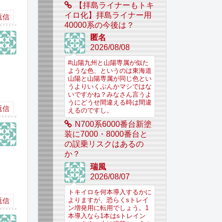
【拝島ライナーもトキ
イロ化】拝島ライナー用
返信
40000系の今後は？
匿名
2026/08/08
#山陽九州と山陽専属が似た
ような色、というのは東海道
山陽と山陽専属が同じ色とい
うよりいくぶんかマシではな
いですかね？みなさん言うよ
うにどうせ間違える時は間違
返信
えるのですし。
N700系6000番台新塗
装に7000・8000番台と
の誤乗リスクはあるの
か？
瑞風
2026/08/07
トキイロを何本導入するかに
返信
よりますが、恐らくsトレイ
ン増発用に転用でしょう。1
本導入なら1本はsトレイン