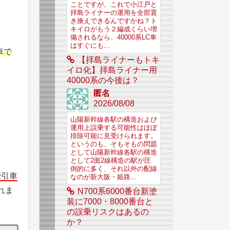
ことですが、これで小江戸と
拝島ライナーの運用を全部置
き換えできるんですかね？ト
キイロがもう２編成くらい増
備されるなら、40000系LC車
はすぐにも...
車で
【拝島ライナーもトキ
イロ化】拝島ライナー用
40000系の今後は？
匿名
2026/08/08
山陽新幹線各駅の構造および
運用上誤乗する可能性はほぼ
排除可能に見受けられます。
というのも、そもそもの問題
として山陽新幹線各駅の構造
として2面2線構造の駅が圧
倒的に多く、それ以外の配線
牽引車
なのが新大阪・姫路...
れま
N700系6000番台新塗
装に7000・8000番台と
の誤乗リスクはあるの
か？