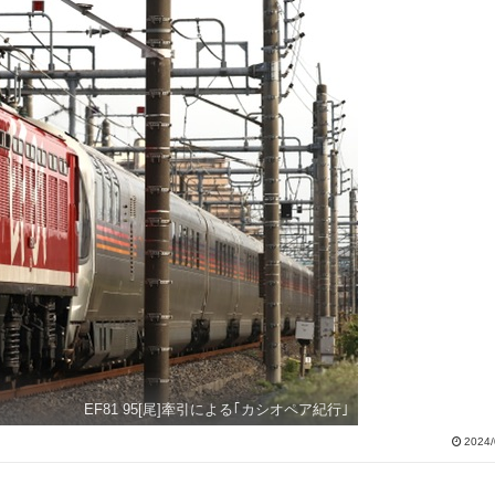
EF81 95[尾]牽引による｢カシオペア紀行｣
2024/