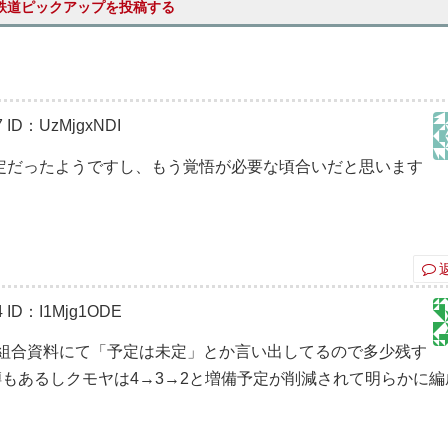
鉄道ピックアップを投稿する
7
ID：UzMjgxNDI
定だったようですし、もう覚悟が必要な頃合いだと思います
4
ID：I1Mjg1ODE
組合資料にて「予定は未定」とか言い出してるので多少残す
もあるしクモヤは4→3→2と増備予定が削減されて明らかに編