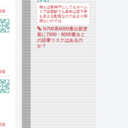
例えば新神戸にしてもホーム
返信
ドア設置駅でも基本は窓下帯
も見える配置なのであまり関
係ないのでは
N700系6000番台新塗
装に7000・8000番台と
の誤乗リスクはあるの
か？
返信
返信