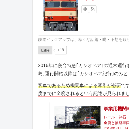
鉄道ピックアップは、様々な話題・噂・予想を取
Like
+19
2016年に寝台特急｢カシオペア｣の通常運
島｣運行開始以降は｢カシオペア紀行｣のみと
客車であるため機関車による牽引が必要
で
度までに全廃されるという記述が見られま
事業用機関
レール・砕石
全廃と後継車両
2018年8月、