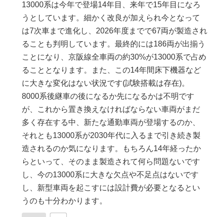
13000系は今年で登場14年目、来年で15年目になろ
うとしています。細かく改良が加えられ今となって
は7次車まで進化し、2026年度までで67両が製造され
ることも判明しています。最終的には186両が出揃う
ことになり、京阪線全車両の約30%が13000系で占め
ることとなります。また、この14年間床下機器など
に大きな変化はない状況です(試験搭載は存在)。
8000系後継車の後になるか先になるかは不明です
が、これから置き換えなければならない車両がまだ
多く存在する中、新たな通勤車両が登場するのか、
それとも13000系が2030年代に入るまで引き続き製
造されるのか気になります。もちろん14年経ったか
らといって、そのまま製造されて何ら問題ないです
し、今の13000系に大きな欠点や不足点はないです
し、新型車両を起こすには設計費が必要となるとい
うのも十分わかります。