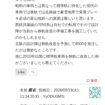
昭和の車両とは異なって標準軌に特化した現代の
車両では狭軌で山岳路線で豪雪地帯で発電ブレー
キ必須の富山地鉄への譲渡は難しいと思います。
西鉄貝塚線の7050系は自社での転用ですので設計
陣が当初から狭軌改造の準備工事を施工していた
のかもしれません。
京阪の設計陣は狭軌改造を予測して8000を発注し
たかは微妙なところです。
他に2010年以降に標準軌車両を狭軌に改造した例
がございましたら教えてください。
Like
+1
返信
名前:
匿名
:
投稿日：2026/05/19(火)
11:34:20
ID：YyODU0MTc