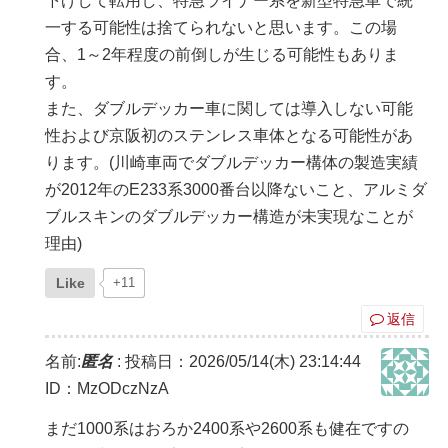
下げして転用し、特急ライナー系を新型特急車で統
一する可能性は捨てられないと思います。この場
合、1～2年程度の前倒しが生じる可能性もありま
す。
また、ダブルデッカー車に関しては導入しない可能
性および京阪初のステンレス車体となる可能性があ
ります。(川崎車両でダブルデッカー構体の製造実績
が2012年のE233系3000番台以降ないこと、アルミダ
ブルスキンのダブルデッカー構造が未実現なことが
理由)
Like
+11
返信
名前:
匿名
:
投稿日：2026/05/14(木) 23:14:44
ID：MzODczNzA
まだ1000系はおろか2400系や2600系も健在ですの