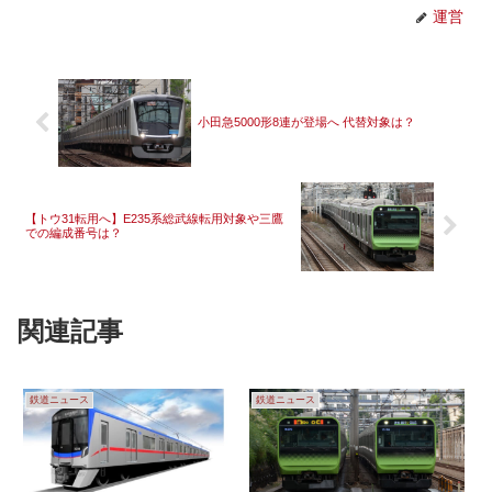
運営
小田急5000形8連が登場へ 代替対象は？
【トウ31転用へ】E235系総武線転用対象や三鷹
での編成番号は？
関連記事
鉄道ニュース
鉄道ニュース