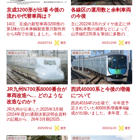
京成3200形が出場 今後の
各線区の運用数と余剰車両
流れや代替車両は？
の今後
14日、京成の新型車両3200形の
主に2022年3月のダイヤ改正に伴
第1陣が日本車輌製造豊川製作所
う運転本数の減便などによって、
から6両で出場しました。今回出
山手線E235系を筆頭に多数の線
場した車両は先頭車・中間車各3
区で余剰編成が発生しました。一
2024/07/14
運営
2023/12/06
運営
両ずつとなっており、現在活躍す
部線区は改造予備や老朽廃車に活
る最古参の3500形と同様と見ら
用したようですが、大半は直接的
鉄道ニュース
鉄道ニュース
れる組成になっています。同形式
な活用策が見えにくいまま現在に
のデビュー予定は2025...
至っています。今年度から...
JR九州N700系8000番台が
西武40000系と今後の増備
車両改造へ… どのような
について
改造なのか？
西武40164Fの出場で、今年度予
定されていた40000系増備車4編
JR九州が公表した2025年3月期
成が出揃いました。来年度、元小
(2024年度)の通期決算説明会資料
田急8000形の投入が始まります
の記載から、26年3月期(2025年
が、今後の40000系の増備は進む
度)の主な設備投資として「N700
のでしょうか。30000系は2008
2025/05/14
運営
2023/11/23
運営
系車両改造」が含まれていること
年、40000系は2016年に登場して
が明らかになりました。同社が保
い...
鉄道ニュース
鉄道ニュース
有するN700系は山陽新幹線・九