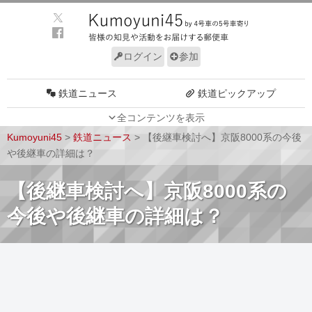
ログイン
参加
鉄道ニュース
鉄道ピックアップ
全コンテンツを表示
車両動向
施設動向
Kumoyuni45
>
鉄道ニュース
>
【後継車検討へ】京阪8000系の今後
車両技術
路線探訪
や後継車の詳細は？
ルール
サイトについて
【後継車検討へ】京阪8000系の
今後や後継車の詳細は？