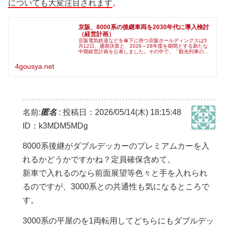
についても大変注目されます
。
京阪、8000系の後継車両を2030年代に導入検討
（経営計画）
京阪電気鉄道などを傘下に持つ京阪ホールディングスは5
月12日、通期決算と、2026～28年度を期間とする新たな
中期経営計画を公表しました。その中で、「観光列車の導
入を検討する他、特急車両8000系の後継車両について、
2030年代の導入を見据
4gousya.net
名前:
匿名
:
投稿日：2026/05/14(木) 18:15:48
ID：k3MDM5MDg
8000系後継がダブルデッカーのプレミアムカーを入
れるかどうかですかね？定員確保含めて。
新車で入れるのなら前面展望等色々と手を入れられ
るのですが、3000系との共通性も気になるところで
す。
3000系の平屋のを1両転用してどちらにもダブルデッ