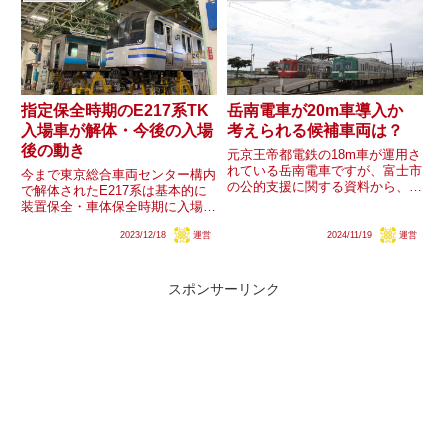
州新幹線...
指定保全時期のE217系TK
岳南電車が20m車導入か
入場車が解体・今後の入場
考えられる候補車両は？
後の動き
元京王帝都電鉄の18m車が運用さ
れている岳南電車ですが、富士市
今まで東京総合車両センター構内
の公的支援に関する資料から、車
で解体されたE217系は基本的に
両更新に向けて20m車を入線可能
装置保全・車体保全時期に入場し
とするための駅ホーム切削工事が
た編成でしたが、先日クラY-104
計画されていることが分かりまし
2023/12/18
運営
2024/11/19
運営
編成が解体され、初めて「指定保
た。過去には「１両編成車両を２
全時期にTK入場した編成が構内
両編成車両に更新して輸送力...
で解体される事例」が発生しまし
た。今後はE217系の入...
スポンサーリンク