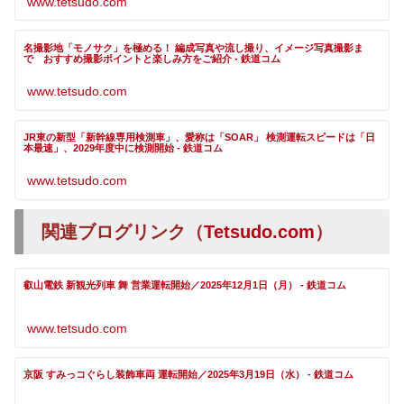
www.tetsudo.com
名撮影地「モノサク」を極める！ 編成写真や流し撮り、イメージ写真撮影ま
で おすすめ撮影ポイントと楽しみ方をご紹介 - 鉄道コム
www.tetsudo.com
JR東の新型「新幹線専用検測車」、愛称は「SOAR」 検測運転スピードは「日
本最速」、2029年度中に検測開始 - 鉄道コム
www.tetsudo.com
関連ブログリンク（
Tetsudo.com
）
叡山電鉄 新観光列車 舞 営業運転開始／2025年12月1日（月） - 鉄道コム
www.tetsudo.com
京阪 すみっコぐらし装飾車両 運転開始／2025年3月19日（水） - 鉄道コム