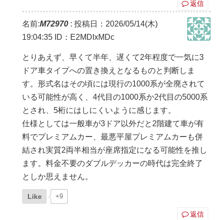
返信
名前:
M72970
:
投稿日：2026/05/14(木)
19:04:35
ID：E2MDIxMDc
とりあえず、早くて半年、遅くて2年程度で一気に3
ドア車タイプへの置き換えとなるものと判断しま
す。形式名はその頃には現行の1000系が全廃されて
いる可能性が高く、4代目の1000系か2代目の5000系
とされ、5桁にはしにくいように感じます。
仕様としては一般車が3ドア以外だと2階建て車が有
料でプレミアムカー、最悪平屋プレミアムカーも併
結され実質2両半相当が座席指定になる可能性を推し
ます。料金不要のダブルデッカーの時代は完全終了
としか思えません。
Like
+9
返信