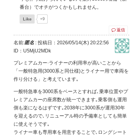
番台）でオチがつくかもしれません。
Like
+9
返信
名前:
匿名
:
投稿日：2026/05/14(木) 20:22:56
ID：U5MjU2MDk
プレミアムカー·ライナーの利用率が高いことから
「一般特急用(3000系と同仕様)とライナー用で車両を
作り分ける」と考えています｡
一般特急車を3000系をベースとすれば､乗車位置やプ
レミアムカーの座席数が統一できます｡乗客側も運用
側も楽になるはずです｡2038年に3000系が運用30年
を迎えるので､リニューアル時の予備車としても簡単
に使えそうです｡
ライナー車も専用車を用意することで､ロングシート