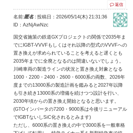
返信
名前:
匿名
:
投稿日：2026/05/14(木) 21:31:36
ID：AzNjAwNzc
国交省施策の鉄道GXプロジェクトの関係で2035年ま
でにIGBT-VVVFもしくはそれ以降の型式のVVVFへの
置き換えが求められていることを考えると遅くとも
2035年までに全廃となるのは間違いないでしょう。
川崎車両の製造ラインの状況と置き換え対象となる
1000・2200・2400・2600・6000系の両数、2026年
度までの13000系の製造計画を鑑みると2027年以降
も引き続き13000系の増備を続けつつ設計を行い、
2030年頃からの置き換え開始となると思います。
(GTOインバータの7200・9000系は今後リニューアル
でIGBTないしSiC化されるとみます)
ただし、6000系の置き換えの中で3000系を一般車格