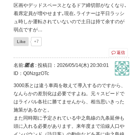
区画やデッドスペースとなるドア締切部がなくなり､
着席定員が増やせます｡現在､ライナーは平日ラッシ
ュ時しか運転されていないので土日は持て余すのが
弱点ですが…
Like
+7
返信
名前:
匿名
:
投稿日：2026/05/14(木) 20:30:01
ID：Q0NzgzOTc
3000系とは違う車両を敢えて導入するのですから、
なんらかの差別化は必要ですよね。元々スピードで
はライバル各社に勝てませんから、相当思いきった
施策があるかと。
また同時期に予定されている中之島線の九条延伸も
頭に入れる必要があります。来年度まで沿線人口や
インバウンド（訪日客）の動向などを基に中之島線