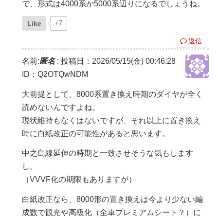
で、形式は4000系か5000系辺りになるでしょうね。
Like
+7
返信
名前:
匿名
:
投稿日：2026/05/15(金) 00:46:28
ID：Q2OTQwNDM
大前提として、8000系置き換え時期のダイヤが全く
読めないんですよね。
現状維持もなくはないですが、それ以上に置き換え
時に白紙改正の可能性があると思います。
中之島線延伸の時期と一致させそうな気もします
し。
（VVVF化の期限もありますが）
白紙改正なら、8000形の置き換えは今より少ない編
成数で観光や高級化（全車プレミアムシート？）に