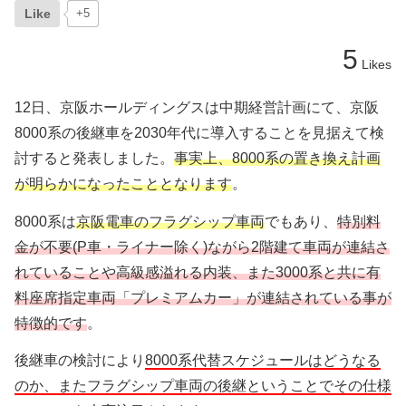
Like
+5
5
Likes
12日、京阪ホールディングスは中期経営計画にて、京阪
8000系の後継車を2030年代に導入することを見据えて検
討すると発表しました。
事実上、8000系の置き換え計画
が明らかになったこととなります
。
8000系は
京阪電車のフラグシップ車両
でもあり、
特別料
金が不要(P車・ライナー除く)ながら2階建て車両が連結さ
れていることや高級感溢れる内装、また3000系と共に有
料座席指定車両「プレミアムカー」が連結されている事が
特徴的です
。
後継車の検討により
8000系代替スケジュールはどうなる
のか、またフラグシップ車両の後継ということでその仕様