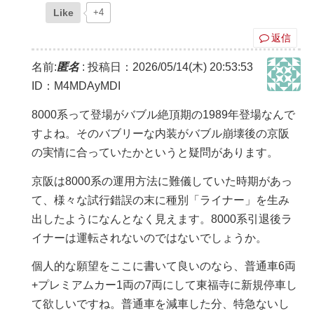
Like
+4
返信
名前:
匿名
:
投稿日：2026/05/14(木) 20:53:53
ID：M4MDAyMDI
8000系って登場がバブル絶頂期の1989年登場なんで
すよね。そのバブリーな内装がバブル崩壊後の京阪
の実情に合っていたかというと疑問があります。
京阪は8000系の運用方法に難儀していた時期があっ
て、様々な試行錯誤の末に種別「ライナー」を生み
出したようになんとなく見えます。8000系引退後ラ
イナーは運転されないのではないでしょうか。
個人的な願望をここに書いて良いのなら、普通車6両
+プレミアムカー1両の7両にして東福寺に新規停車し
て欲しいですね。普通車を減車した分、特急ないし