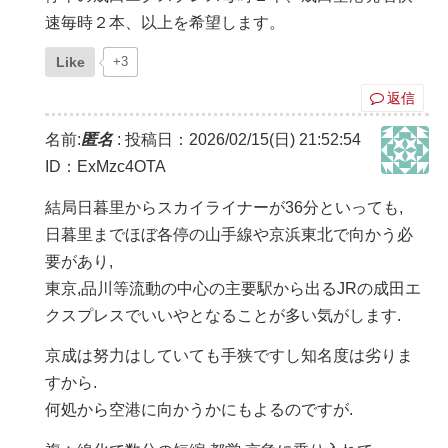
速毎時２本、以上を希望します。
Like
+3
返信
名前:
匿名
:
投稿日：2026/02/15(日) 21:52:54
ID：ExMzc4OTA
結局日暮里からスカイライナーが36分といっても,
日暮里までほぼ各停の山手線や京浜東北で向かう必
要があり,
東京,品川等流動の中心の主要駅から出るJRの成田エ
クスプレスでいいやとなることが多い気がします.
京成は努力はしていても手狭ですし知名度は劣りま
すから.
何処から空港に向かうかにもよるのですが.