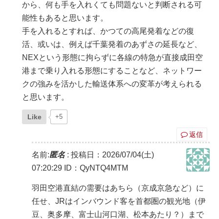
から、何も手を入れくても問題ないと判断される可
能性もあると思います。
手を入れるとすれば、かつての高尾発着などの復
活、或いは、例えば千葉発着のあずさの延長など、
NEXという形態に拘らずに各線の特急が直接成田空
港まで乗り入れる形態にすることなど、ネットワー
クの強みを活かした輸送体系への変革が考えられる
と思います。
Like
+5
返信
名前:
匿名
:
投稿日：2026/07/04(土)
07:20:29
ID：QyNTQ4MTM
羽田空港直結の需要はあちら（京成京急など）に
任せ、JRはインバウンド客を首都圏の観光地（伊
豆、奥多摩、富士山河口湖、松本あたり？）まで