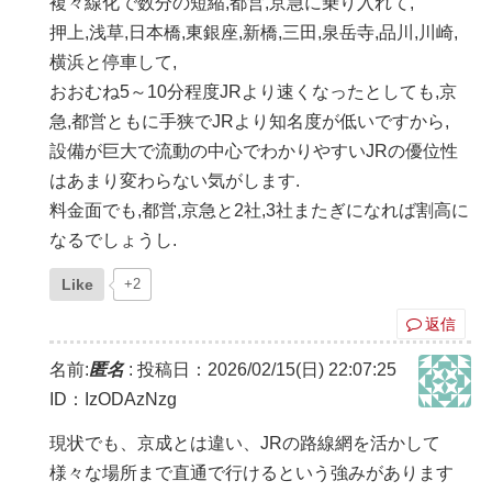
複々線化で数分の短縮,都営,京急に乗り入れて,
押上,浅草,日本橋,東銀座,新橋,三田,泉岳寺,品川,川崎,
横浜と停車して,
おおむね5～10分程度JRより速くなったとしても,京
急,都営ともに手狭でJRより知名度が低いですから,
設備が巨大で流動の中心でわかりやすいJRの優位性
はあまり変わらない気がします.
料金面でも,都営,京急と2社,3社またぎになれば割高に
なるでしょうし.
Like
+2
返信
名前:
匿名
:
投稿日：2026/02/15(日) 22:07:25
ID：IzODAzNzg
現状でも、京成とは違い、JRの路線網を活かして
様々な場所まで直通で行けるという強みがあります