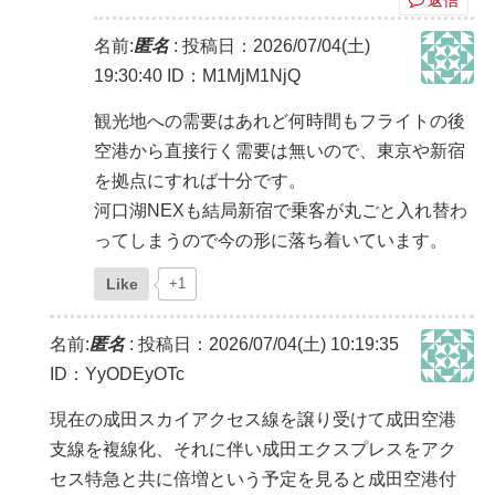
名前:
匿名
:
投稿日：2026/07/04(土)
19:30:40
ID：M1MjM1NjQ
観光地への需要はあれど何時間もフライトの後
空港から直接行く需要は無いので、東京や新宿
を拠点にすれば十分です。
河口湖NEXも結局新宿で乗客が丸ごと入れ替わ
ってしまうので今の形に落ち着いています。
Like
+1
名前:
匿名
:
投稿日：2026/07/04(土) 10:19:35
ID：YyODEyOTc
現在の成田スカイアクセス線を譲り受けて成田空港
支線を複線化、それに伴い成田エクスプレスをアク
セス特急と共に倍増という予定を見ると成田空港付