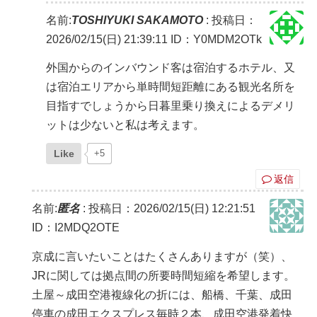
名前:
TOSHIYUKI SAKAMOTO
:
投稿日：
2026/02/15(日) 21:39:11
ID：Y0MDM2OTk
外国からのインバウンド客は宿泊するホテル、又
は宿泊エリアから単時間短距離にある観光名所を
目指すでしょうから日暮里乗り換えによるデメリ
ットは少ないと私は考えます。
Like
+5
返信
名前:
匿名
:
投稿日：2026/02/15(日) 12:21:51
ID：I2MDQ2OTE
京成に言いたいことはたくさんありますが（笑）、
JRに関しては拠点間の所要時間短縮を希望します。
土屋～成田空港複線化の折には、船橋、千葉、成田
停車の成田エクスプレス毎時２本、成田空港発着快