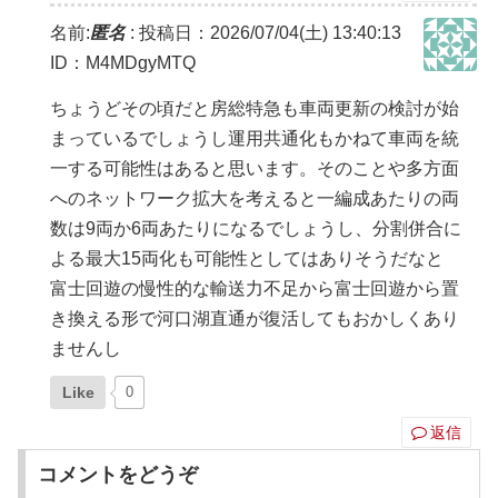
名前:
匿名
:
投稿日：2026/07/04(土) 13:40:13
ID：M4MDgyMTQ
ちょうどその頃だと房総特急も車両更新の検討が始
まっているでしょうし運用共通化もかねて車両を統
一する可能性はあると思います。そのことや多方面
へのネットワーク拡大を考えると一編成あたりの両
数は9両か6両あたりになるでしょうし、分割併合に
よる最大15両化も可能性としてはありそうだなと
富士回遊の慢性的な輸送力不足から富士回遊から置
き換える形で河口湖直通が復活してもおかしくあり
ませんし
Like
0
返信
コメントをどうぞ