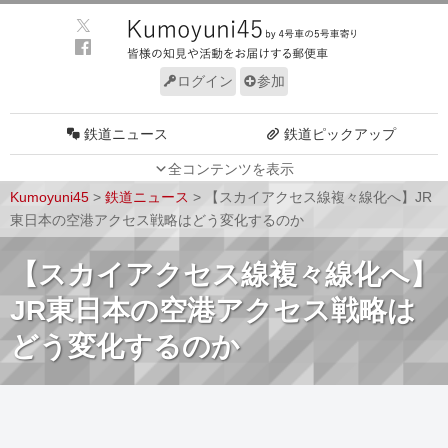
ログイン
参加
鉄道ニュース
鉄道ピックアップ
全コンテンツを表示
車両動向
施設動向
Kumoyuni45
>
鉄道ニュース
>
【スカイアクセス線複々線化へ】JR
車両技術
路線探訪
東日本の空港アクセス戦略はどう変化するのか
ルール
サイトについて
【スカイアクセス線複々線化へ】
JR東日本の空港アクセス戦略は
どう変化するのか