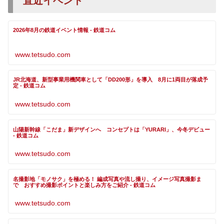
直近イベント
2026年8月の鉄道イベント情報 - 鉄道コム
www.tetsudo.com
JR北海道、新型事業用機関車として「DD200形」を導入 8月に1両目が落成予
定 - 鉄道コム
www.tetsudo.com
山陽新幹線「こだま」新デザインへ コンセプトは「YURARI」、今冬デビュー
- 鉄道コム
www.tetsudo.com
名撮影地「モノサク」を極める！ 編成写真や流し撮り、イメージ写真撮影ま
で おすすめ撮影ポイントと楽しみ方をご紹介 - 鉄道コム
www.tetsudo.com