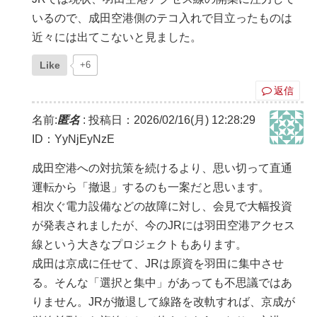
いるので、成田空港側のテコ入れで目立ったものは
近々には出てこないと見ました。
Like
+6
返信
名前:
匿名
:
投稿日：2026/02/16(月) 12:28:29
ID：YyNjEyNzE
成田空港への対抗策を続けるより、思い切って直通
運転から「撤退」するのも一案だと思います。
相次ぐ電力設備などの故障に対し、会見で大幅投資
が発表されましたが、今のJRには羽田空港アクセス
線という大きなプロジェクトもあります。
成田は京成に任せて、JRは原資を羽田に集中させ
る。そんな「選択と集中」があっても不思議ではあ
りません。JRが撤退して線路を改軌すれば、京成が