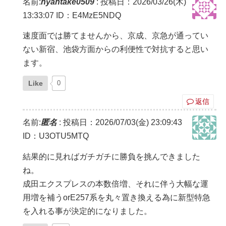
名前:
nyantake0509
:
投稿日：2026/03/26(木)
13:33:07
ID：E4MzE5NDQ
速度面では勝てませんから、京成、京急が通ってい
ない新宿、池袋方面からの利便性で対抗すると思い
ます。
Like
0
返信
名前:
匿名
:
投稿日：2026/07/03(金) 23:09:43
ID：U3OTU5MTQ
結果的に見ればガチガチに勝負を挑んできました
ね。
成田エクスプレスの本数倍増、それに伴う大幅な運
用増を補うorE257系を丸々置き換える為に新型特急
を入れる事が決定的になりました。