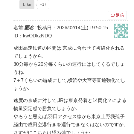
Like
+17
返信
名前:
匿名
:
投稿日：2026/02/14(土) 19:50:15
ID：kwODkzNDQ
成田高速鉄道の区間は,京成に合わせて複線化される
でしょうから,
30分毎から20分毎くらいの運行にはしてくるでしょ
うね.
7＋7くらいの編成にして,横浜や大宮等直通強化でし
ょうか.
速度の京成に対して,JRは東京発着と14両化？による
物量安定感で勝負でしょうか.
やろうと思えば,羽田アクセス線から東京上野我孫子
経由で成田空港行きを運行できなくはないのですが,
さすがにこちらは望み薄でしょうか.