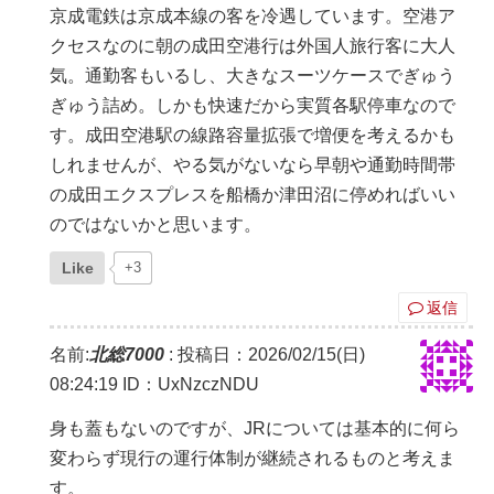
京成電鉄は京成本線の客を冷遇しています。空港ア
クセスなのに朝の成田空港行は外国人旅行客に大人
気。通勤客もいるし、大きなスーツケースでぎゅう
ぎゅう詰め。しかも快速だから実質各駅停車なので
す。成田空港駅の線路容量拡張で増便を考えるかも
しれませんが、やる気がないなら早朝や通勤時間帯
の成田エクスプレスを船橋か津田沼に停めればいい
のではないかと思います。
Like
+3
返信
名前:
北総7000
:
投稿日：2026/02/15(日)
08:24:19
ID：UxNzczNDU
身も蓋もないのですが、JRについては基本的に何ら
変わらず現行の運行体制が継続されるものと考えま
す。