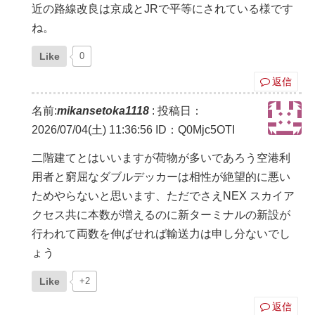
近の路線改良は京成とJRで平等にされている様です
ね。
Like
0
返信
名前:
mikansetoka1118
:
投稿日：
2026/07/04(土) 11:36:56
ID：Q0Mjc5OTI
二階建てとはいいますが荷物が多いであろう空港利
用者と窮屈なダブルデッカーは相性が絶望的に悪い
ためやらないと思います、ただでさえNEX スカイア
クセス共に本数が増えるのに新ターミナルの新設が
行われて両数を伸ばせれば輸送力は申し分ないでし
ょう
Like
+2
返信