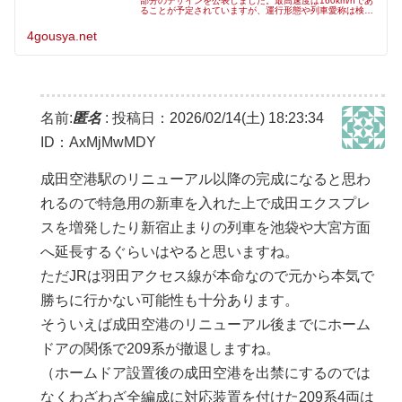
部分のデザインを公表しました。最高速度は160km/hであ
ることが予定されていますが、運行形態や列車愛称は検討
中とされており、デザインのコンセプトや全貌を含め段階
的に発表していくとされ
4gousya.net
名前:
匿名
:
投稿日：2026/02/14(土) 18:23:34
ID：AxMjMwMDY
成田空港駅のリニューアル以降の完成になると思わ
れるので特急用の新車を入れた上で成田エクスプレ
スを増発したり新宿止まりの列車を池袋や大宮方面
へ延長するぐらいはやると思いますね。
ただJRは羽田アクセス線が本命なので元から本気で
勝ちに行かない可能性も十分あります。
そういえば成田空港のリニューアル後までにホーム
ドアの関係で209系が撤退しますね。
（ホームドア設置後の成田空港を出禁にするのでは
なくわざわざ全編成に対応装置を付けた209系4両は