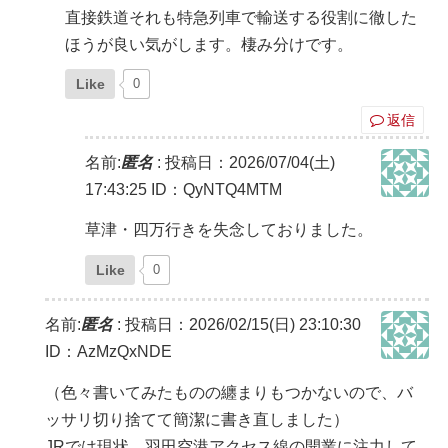
直接鉄道それも特急列車で輸送する役割に徹した
ほうが良い気がします。棲み分けです。
Like
0
返信
名前:
匿名
:
投稿日：2026/07/04(土)
17:43:25
ID：QyNTQ4MTM
草津・四万行きを失念しておりました。
Like
0
名前:
匿名
:
投稿日：2026/02/15(日) 23:10:30
ID：AzMzQxNDE
（色々書いてみたものの纏まりもつかないので、バ
ッサリ切り捨てて簡潔に書き直しました）
JRでは現状、羽田空港アクセス線の開業に注力して