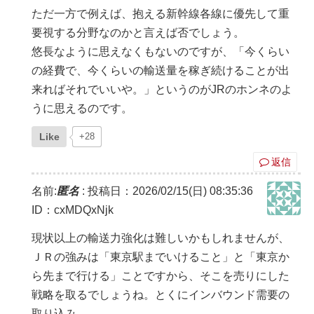
ただ一方で例えば、抱える新幹線各線に優先して重
要視する分野なのかと言えば否でしょう。
悠長なように思えなくもないのですが、「今くらい
の経費で、今くらいの輸送量を稼ぎ続けることが出
来ればそれでいいや。」というのがJRのホンネのよ
うに思えるのです。
Like
+28
返信
名前:
匿名
:
投稿日：2026/02/15(日) 08:35:36
ID：cxMDQxNjk
現状以上の輸送力強化は難しいかもしれませんが、
ＪＲの強みは「東京駅までいけること」と「東京か
ら先まで行ける」ことですから、そこを売りにした
戦略を取るでしょうね。とくにインバウンド需要の
取り込み。