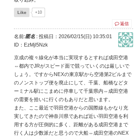
Like
+10
返信
名前:
匿名
:
投稿日：2026/02/15(日) 10:35:01
ID：EzMjI5Nzk
京成の複々線化が本当に実現するとすれば成田空港
⇔都内でJRがスピード面で競っていくのは厳しいで
しょう。ですからNEXの東京駅から空港第2ビルまで
のノンストップ便を廃止にして、千葉、船橋などタ
ーミナル駅にこまめに停車して千葉県内⇔成田空港
の需要を拾いに行くのもありだと思います。
また、ここ最近で羽田空港からの国際線もかなり充
実してきたので神奈川県であれば近い羽田空港を利
用する方が圧倒的に多く、距離がある成田空港まで
行く人は少数派だと思うので大船⇔成田空港のNEX