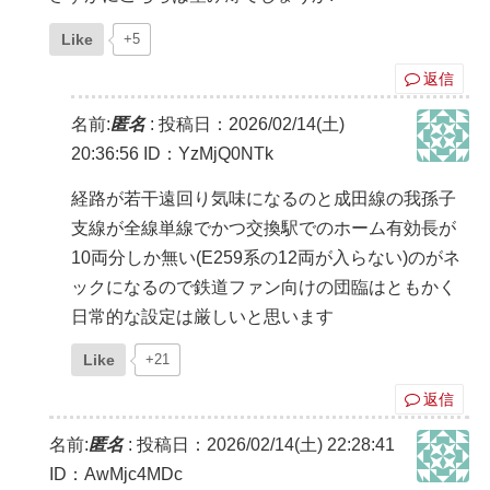
Like
+5
返信
名前:
匿名
:
投稿日：2026/02/14(土)
20:36:56
ID：YzMjQ0NTk
経路が若干遠回り気味になるのと成田線の我孫子
支線が全線単線でかつ交換駅でのホーム有効長が
10両分しか無い(E259系の12両が入らない)のがネ
ックになるので鉄道ファン向けの団臨はともかく
日常的な設定は厳しいと思います
Like
+21
返信
名前:
匿名
:
投稿日：2026/02/14(土) 22:28:41
ID：AwMjc4MDc