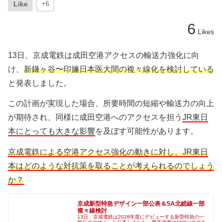
Like
+6
6
Likes
13日、京成電鉄は成田空港アクセスの輸送力強化に向
け、
新鎌ヶ谷〜印旛日本医大間の複々線化を検討している
と発表しました。
この計画が実現した場合、所要時間の短縮や輸送力の向上
が期待され、同様に成田空港へのアクセスを担う
JR東日
本にとっても大きな影響
を及ぼす可能性があります。
京成電鉄による空港アクセス強化の動きに対し、JR東日
本はどのような対抗策を取ることが考えられるのでしょう
か？
京成新型特急デザイン一部公表＆SA北総線一部
複々線検討
13日、京成電鉄は2028年度にデビューする新型特急の一