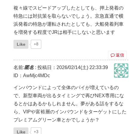
複々線でスピードアップしたとしても、押上発着の
特急には対抗策を取らないでしょう。京急直通で横
浜発着の特急が運転されたとしても、大船発着列車
を増発する程度でJRは相手にしないと思います
Like
+8
返信
名前:
匿名
:
投稿日：2026/02/14(土) 22:33:39
ID：AwMjc4MDc
インバウンドによって全体のパイが増えているの
で、新型車両が出るタイミングで再びNEX専用にな
るとかはあるかもしれません。夢がある話をするな
ら、VIPや富裕層のインバウンドをターゲットにした
プレミアムグリーン車とかでしょうか？
Like
+3