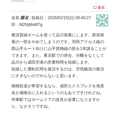
返信
名前:
匿名
:
投稿日：2026/02/15(日) 00:40:27
ID：M2NjMxMTg
横須賀線ホームを使って品川発着にします。新宿発
着の一部をやめてしまうのです。羽田アクセス線の
西山手ルート向けに山手貨物線の筋を1本譲ることが
できます。また、東京駅での併合、分離をなくして
品川から成田空港の所要時間を短縮します。
短縮した運転区間を復活するのは、空気輸送の復活
にすぎないのでやらないと思います。
相模鉄道が希望するなら、成田エクスプレスを海老
名か湘南台に入れるというのもありですけれどね。
停車駅ではホームドアの改良が必要になりますか
ら、なさそうですね。