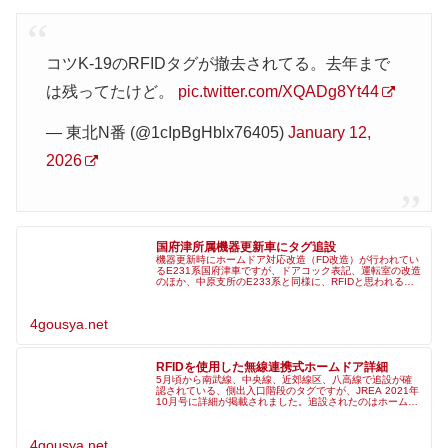
コツK-19のRFIDタグが撤去されてる。去年まで
は残ってたけど。
pic.twitter.com/XQADg8Yt44
— 東北N番 (@1cIpBgHblx76405)
January 12,
2026
国府津所属機器更新車にタグ追設
機器更新時にホームドア対応改造（FD改造）が行われてい
るE231系国府津車ですが、ドアコック表記、運転室の改造
のほか、中原支所のE233系と同様に、RFIDと思われるタ
グが一部編成で追設されたことが確認されています。付属
編成も含め、K-17
4gousya.net
RFIDを使用した無線連携式ホームドア詳細
5月頃から南武線、中央線、近郊線区、八高線で追設が確
認されている、側出入口階段のタグですが、JREA 2021年
10月号に詳細が掲載されました。追設されたのはホームド
ア用のRFIDタグで、LF無線の代わりのようです。同誌に寄
稿された「JR東
4gousya.net