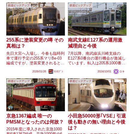
鉄道ピックアップ
鉄道ピックアップ
255系に塗装変更の噂 その
南武支線E127系の運用激
真相は？
減理由と今後
先日大宮へ入場し、今春も臨時列
7月以降、南武線浜川崎支線の
車で運行予定の255系マリBe-03
E127系0番台の運行機会が激減し
編成ですが、塗装変更されるとい
ています。転入は205系1000番台
う噂が飛び交っています。真偽は
の一部を置き換える目的であった
2026/01/26
ｴｽｾﾌﾞﾝ
2024/10/01
ロキ
不明ですが、その真相はどのよう
はずですが、7月末からは離脱し
なものなのか、仮に塗装変更され
ていたナハワ2編成が復帰し、そ
鉄道ピックアップ
鉄道ピックアップ
るのならどのようなカラーになる
れ以降のE127系の運用は月に一
のか気になるところです。
度程度しか目撃されな...
京急1367編成 唯一の
小田急50000形｢VSE｣ 引退
PMSMとなったのは何故？
後も動きの無い理由と今後
は？
2015年度に導入された京急1000
形6連1367編成。京急1000形の6