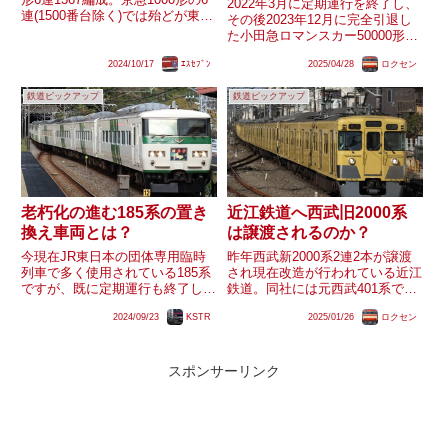
2022年3月に定期運行を終了し、
連(1500番台除く)では殆どが東洋
その後2023年12月に完全引退し
電機製造製IGBT-VVVFと誘導電
た小田急ロマンスカー50000形
動機の組み合わせとなっています
｢VSE｣。そんなVSEですが、完
が、1367編成のみ例外的に東芝
2024/10/17
ｴｽｾﾌﾞﾝ
2025/04/28
ロクセン
全引退後も搬出や解体等の動きが
製IGBT-VVVFと永久磁石同...
見られません。約1年4ヶ月動き
鉄道ピックアップ
鉄道ピックアップ
が無いVSEですが、未だに残存
している理由や今...
老朽化の進む185系の置き
近江鉄道へ西武旧2000系
換え車両とは？
は譲渡されるのか？
今現在JR東日本の団体専用臨時
昨年西武新2000系2連2本が譲渡
列車で多く使用されている185系
され現在改造が行われている近江
ですが、既に定期運行も終了して
鉄道。同社には元西武401系で
おり、まもなく検査周期と迎える
徐々に代替が進んでいる800形・
2024/09/23
KSTR
2025/01/26
ロクセン
事となります。今現在185系は
820形が現在10編成在籍していま
B6.C1編成の2編成のみとなりま
すが、西武2000系の2連も先述の
すが、どちらも検査を通すのでし
譲渡された2本の他に西武線で現
ょうか？又、検査を通さな...
役の旧2000系...
スポンサーリンク