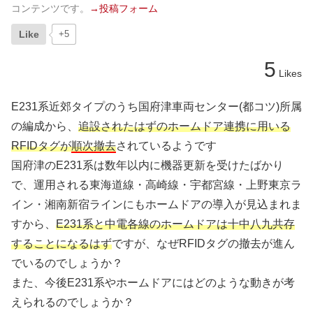
コンテンツです。
→投稿フォーム
Like
+5
5
Likes
E231系近郊タイプのうち国府津車両センター(都コツ)所属
の編成から、
追設されたはずのホームドア連携に用いる
RFIDタグが
順次撤去
されているようです
国府津のE231系は数年以内に機器更新を受けたばかり
で、運用される東海道線・高崎線・宇都宮線・上野東京ラ
イン・湘南新宿ラインにもホームドアの導入が見込まれま
すから、
E231系と中電各線のホームドアは十中八九共存
することになるはず
ですが、なぜRFIDタグの撤去が進ん
でいるのでしょうか？
また、今後E231系やホームドアにはどのような動きが考
えられるのでしょうか？