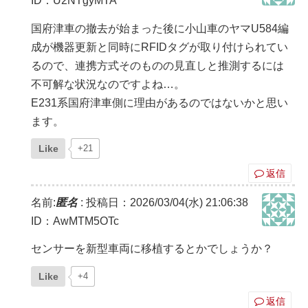
ID：U2NTgyMTA
国府津車の撤去が始まった後に小山車のヤマU584編
成が機器更新と同時にRFIDタグが取り付けられてい
るので、連携方式そのものの見直しと推測するには
不可解な状況なのですよね…。
E231系国府津車側に理由があるのではないかと思い
ます。
Like
+21
返信
名前:
匿名
:
投稿日：2026/03/04(水) 21:06:38
ID：AwMTM5OTc
センサーを新型車両に移植するとかでしょうか？
Like
+4
返信