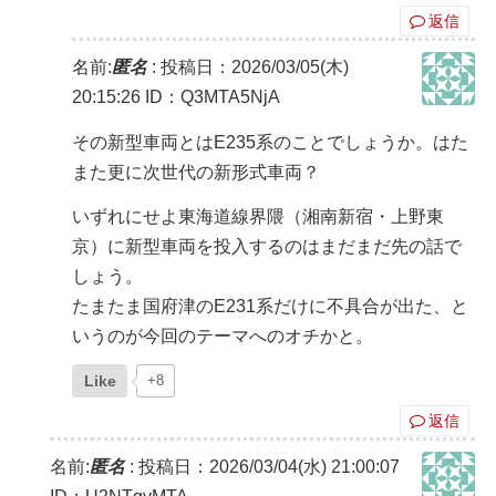
返信
名前:
匿名
:
投稿日：2026/03/05(木)
20:15:26
ID：Q3MTA5NjA
その新型車両とはE235系のことでしょうか。はた
また更に次世代の新形式車両？
いずれにせよ東海道線界隈（湘南新宿・上野東
京）に新型車両を投入するのはまだまだ先の話で
しょう。
たまたま国府津のE231系だけに不具合が出た、と
いうのが今回のテーマへのオチかと。
Like
+8
返信
名前:
匿名
:
投稿日：2026/03/04(水) 21:00:07