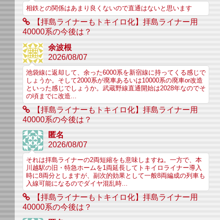
相鉄との関係はあまり良くないので直通はないと思います
【拝島ライナーもトキイロ化】拝島ライナー用
40000系の今後は？
余波根
2026/08/07
池袋線に返却して、余った6000系を新宿線に持ってくる感じで
しょうか。そして2000系が廃車あるいは10000系の廃車or改造
といった感じでしょうか。武蔵野線直通開始は2028年なのでそ
の頃までに改造...
【拝島ライナーもトキイロ化】拝島ライナー用
40000系の今後は？
匿名
2026/08/07
それは拝島ライナーの2両短縮をも意味しますね。一方で、本
川越駅の旧・特急ホームを1両延長してトキイロライナー導入
時に8両分としますが、副次的効果として一般8両編成の列車も
入線可能になるのでダイヤ混乱時...
【拝島ライナーもトキイロ化】拝島ライナー用
40000系の今後は？