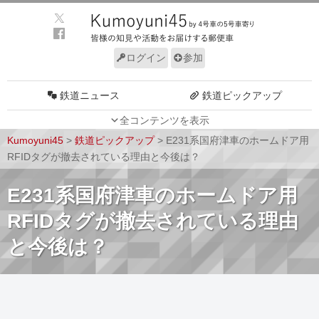
ログイン
参加
鉄道ニュース
鉄道ピックアップ
全コンテンツを表示
車両動向
施設動向
Kumoyuni45
>
鉄道ピックアップ
>
E231系国府津車のホームドア用
車両技術
路線探訪
RFIDタグが撤去されている理由と今後は？
ルール
サイトについて
E231系国府津車のホームドア用
RFIDタグが撤去されている理由
と今後は？