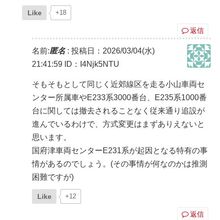
Like
+18
返信
名前:
匿名
:
投稿日：2026/03/04(水)
21:41:59
ID：I4Njk5NTU
そもそもとして同じく近郊線区を走る小山車両セ
ンター所属車やE233系3000番台、E235系1000番
台に関しては撤去されることなく従来通り追設が
進んでいるわけで、方式変更はまずありえないと
思います。
国府津車両センターE231系が起因となる特有の事
情があるのでしょう。(その事情が何なのかは推測
困難ですが)
Like
+12
返信