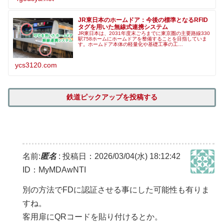
JR東日本のホームドア：今後の標準となるRFID
タグを用いた無線式連携システム
JR東日本は、2031年度末ごろまでに東京圏の主要路線330
駅758ホームにホームドアを整備することを目指していま
す。ホームドア本体の軽量化や基礎工事の工…
ycs3120.com
鉄道ピックアップを投稿する
名前:
匿名
:
投稿日：2026/03/04(水) 18:12:42
ID：MyMDAwNTI
別の方法でFDに認証させる事にした可能性も有りま
すね。
客用扉にQRコードを貼り付けるとか。