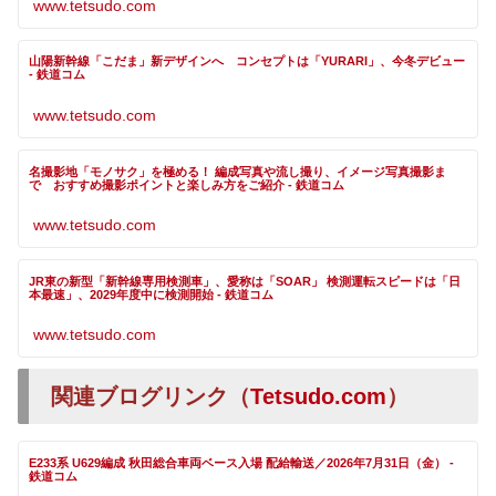
www.tetsudo.com
山陽新幹線「こだま」新デザインへ コンセプトは「YURARI」、今冬デビュー
- 鉄道コム
www.tetsudo.com
名撮影地「モノサク」を極める！ 編成写真や流し撮り、イメージ写真撮影ま
で おすすめ撮影ポイントと楽しみ方をご紹介 - 鉄道コム
www.tetsudo.com
JR東の新型「新幹線専用検測車」、愛称は「SOAR」 検測運転スピードは「日
本最速」、2029年度中に検測開始 - 鉄道コム
www.tetsudo.com
関連ブログリンク（
Tetsudo.com
）
E233系 U629編成 秋田総合車両ベース入場 配給輸送／2026年7月31日（金） -
鉄道コム