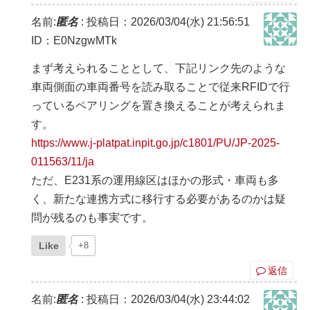
名前:
匿名
:
投稿日：2026/03/04(水) 21:56:51
ID：E0NzgwMTk
まず考えられることとして、下記リンク先のような
車両側面の車両番号を読み取ることで従来RFIDで行
っているペアリングを置き換えることが考えられま
す。
https://www.j-platpat.inpit.go.jp/c1801/PU/JP-2025-
011563/11/ja
ただ、E231系の運用線区はほかの形式・車両も多
く、新たな連携方式に移行する必要があるのかは疑
問が残るのも事実です。
Like
+8
返信
名前:
匿名
:
投稿日：2026/03/04(水) 23:44:02