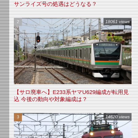
サンライズ号の処遇はどうなる？
18061 views
【サロ廃車へ】E233系ヤマU629編成が転用見
込 今後の動向や対象編成は？
14620 views