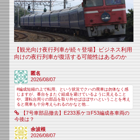
【観光向け夜行列車が続々登場】ビジネス利用
向けの夜行列車が復活する可能性はあるのか
匿名
2026/08/07
#編成短縮の上で転用、という状況でクハの廃車は勿体なく感
じますが、番台をまたぐ組成を避けているように見えること
や、運転台周りの部品を取り外せばほぼサハということを考え
ると廃車も十分考えられるのかなと他...
【7号車部品撤去】E233系ケヨF53編成各車両の
今後は？
余波根
2026/08/07