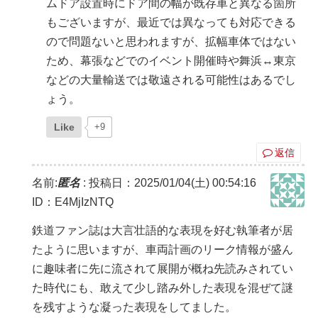
ムドア設置時にドア間の幅が既存車と異なる箇所
もございますが、最近では異なっても対応できる
ので問題ないと思われますが、拡幅車体ではない
ため、幕張などでのイベント開催時や舞浜↔︎東京
などの大量輸送では敬遠される可能性はあるでし
ょう。
Like
+9
返信
名前:
匿名
:
投稿日：2025/01/04(土) 00:54:16
ID：E4MjIzNTQ
鉄道ファン誌は大言壮語的な表現を好む執筆者が居
たように思いますが、車両計画のリーク情報が盛ん
に趣味者に先に流されて展開が概ね先読みされてい
た時代にも、敢えて少し踏み外した表現を混ぜて謎
を残すような凝った表現をしてました。