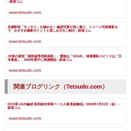
- 鉄道コム
www.tetsudo.com
名撮影地「モノサク」を極める！ 編成写真や流し撮り、イメージ写真撮影ま
で おすすめ撮影ポイントと楽しみ方をご紹介 - 鉄道コム
www.tetsudo.com
JR東の新型「新幹線専用検測車」、愛称は「SOAR」 検測運転スピードは「日
本最速」、2029年度中に検測開始 - 鉄道コム
www.tetsudo.com
関連ブログリンク（
Tetsudo.com
）
E233系 U629編成 秋田総合車両ベース入場 配給輸送／2026年7月31日（金） -
鉄道コム
www.tetsudo.com