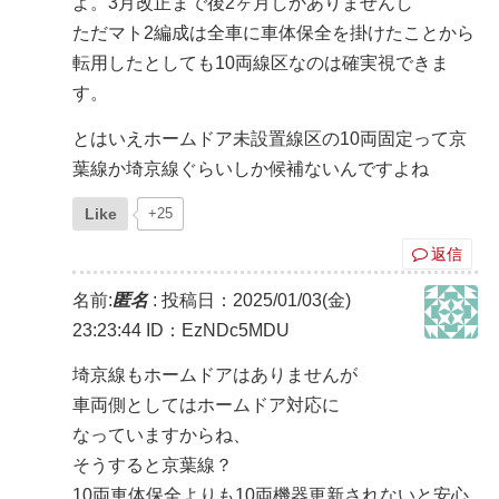
よ。3月改正まで後2ヶ月しかありませんし
ただマト2編成は全車に車体保全を掛けたことから
転用したとしても10両線区なのは確実視できま
す。
とはいえホームドア未設置線区の10両固定って京
葉線か埼京線ぐらいしか候補ないんですよね
Like
+25
返信
名前:
匿名
:
投稿日：2025/01/03(金)
23:23:44
ID：EzNDc5MDU
埼京線もホームドアはありませんが
車両側としてはホームドア対応に
なっていますからね、
そうすると京葉線？
10両車体保全よりも10両機器更新されないと安心