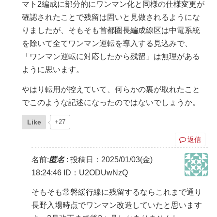
マト2編成に部分的にワンマン化と同様の仕様変更が
確認されたことで残留は固いと見做されるようにな
りましたが、そもそも首都圏長編成線区は中電系統
を除いて全てワンマン運転を導入する見込みで、
「ワンマン運転に対応したから残留」は無理がある
ように思います。
やはり転用が控えていて、何らかの裏が取れたこと
でこのような記述になったのではないでしょうか。
Like
+27
返信
名前:
匿名
:
投稿日：2025/01/03(金)
18:24:46
ID：U2ODUwNzQ
そもそも常磐緩行線に残留するならこれまで通り
長野入場時点でワンマン改造していたと思います