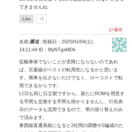
できませんね
Like
+2
返信
名前:
匿名
:
投稿日：2025/01/04(土)
14:11:44
ID：MyNTgxMDk
拡幅車体でないことが支障にならないのであれ
ば、京葉線がベストの転用先になるかと思いま
す。廃車を出さないだけでなく、ローコストで転
用できるからです。
LCDも同じ日立製ですから、新たにROMを用意す
る手間も交換する手間も掛かりませんし、行先表
示のデータも流用できるので、帯の張り替えのみ
で済みます。
東西線直通系統になると2社間の調整や2編成のた