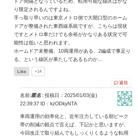
ドア間隔となっているため、転用可能な線区はかな
り限定されるんですよね。
手っ取り早いのは東京メトロ側で大開口型のホーム
ドアが整備された東西線系統ですが、こちらは現状
ですとメトロ車だけでも余裕がかなりある状況で可
能性は低いと思われます。
ホームドア未整備、10両運用がある、2編成で事足り
る、という線区が果たしてあるものか…
Like
+14
返信
名前:
匿名
:
投稿日：2025/01/03(金)
22:39:37
ID：kzODkyNTA
車両運用の効率化と、近年注力している朝ピーク
帯の削減の観点で言えば、下記かと思いますが、
今回改正で取り組んでもしっくりくるような転用