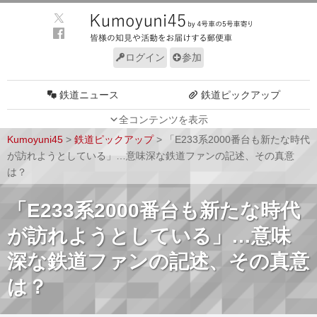
ログイン
参加
鉄道ニュース
鉄道ピックアップ
全コンテンツを表示
車両動向
施設動向
Kumoyuni45
>
鉄道ピックアップ
>
「E233系2000番台も新たな時代
車両技術
路線探訪
が訪れようとしている」…意味深な鉄道ファンの記述、その真意
は？
ルール
サイトについて
「E233系2000番台も新たな時代
が訪れようとしている」…意味
深な鉄道ファンの記述、その真意
は？