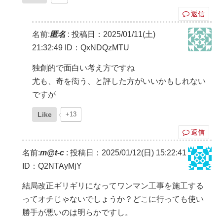
返信
名前:
匿名
:
投稿日：2025/01/11(土)
21:32:49
ID：QxNDQzMTU
独創的で面白い考え方ですね
尤も、奇を衒う、と評した方がいいかもしれない
ですが
Like
+13
返信
名前:
m@t-c
:
投稿日：2025/01/12(日) 15:22:41
ID：Q2NTAyMjY
結局改正ギリギリになってワンマン工事を施工する
ってオチじゃないでしょうか？どこに行っても使い
勝手が悪いのは明らかですし。