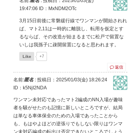
名前:
匿名
:
投稿日：2025/01/03(金)
19:47:06
ID：MxNDM2OTc
3月15日前後に常磐緩行線でワンマンが開始されれ
ば、マト2,11は一時的に離脱し、転用を仮定とす
るならば、その改造が始まるまでに松戸で留置な
いしは我孫子に疎開留置になると思われます。
Like
+7
返信
名前:
匿名
:
投稿日：2025/01/03(金) 18:26:24
ID：k5NjI2NDA
ワンマン未対応であったマト2編成のNN入場が趣味
者を騒がせたのも記憶に新しいところですが、結局
は単なる車体保全のための入場であったことから
も、もはやよほどの逆張りでもしない限りはワンマ
ン未対応編成の転出は否定できないところでしょう