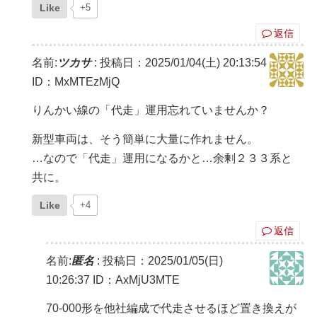
Like
+5
返信
名前:
ツカサ
:
投稿日：2025/01/04(土) 20:13:54
ID：MxMTEzMjQ
りんかい線の「代走」運用忘れていませんか？
新型車両は、そう簡単に大量に作れません。
…なので「代走」運用になるかと…余剰２３３系と
共に。
Like
+4
返信
名前:
匿名
:
投稿日：2025/01/05(日)
10:26:37
ID：AxMjU3MTE
70-000形を他社編成で代走させるほど置き換えが