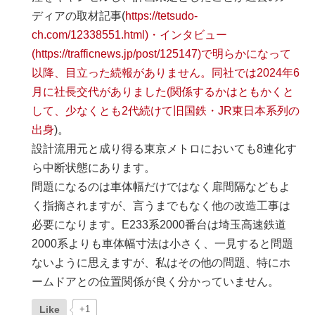
ディアの取材記事(
https://tetsudo-
ch.com/12338551.html)・インタビュー
(https://trafficnews.jp/post/125147)で明らかになって
以降、目立った続報がありません。同社では2024年6
月に社長交代がありました(関係するかはともかくと
して、少なくとも2代続けて旧国鉄・JR東日本系列の
出身
)。
設計流用元と成り得る東京メトロにおいても8連化す
ら中断状態にあります。
問題になるのは車体幅だけではなく扉間隔などもよ
く指摘されますが、言うまでもなく他の改造工事は
必要になります。E233系2000番台は埼玉高速鉄道
2000系よりも車体幅寸法は小さく、一見すると問題
ないように思えますが、私はその他の問題、特にホ
ームドアとの位置関係が良く分かっていません。
Like
+1