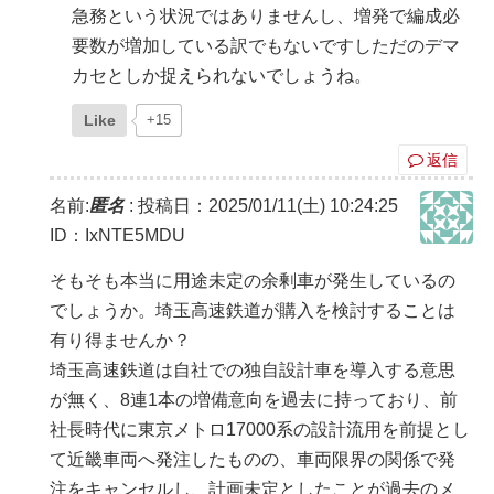
急務という状況ではありませんし、増発で編成必
要数が増加している訳でもないですしただのデマ
カセとしか捉えられないでしょうね。
Like
+15
返信
名前:
匿名
:
投稿日：2025/01/11(土) 10:24:25
ID：IxNTE5MDU
そもそも本当に用途未定の余剰車が発生しているの
でしょうか。埼玉高速鉄道が購入を検討することは
有り得ませんか？
埼玉高速鉄道は自社での独自設計車を導入する意思
が無く、8連1本の増備意向を過去に持っており、前
社長時代に東京メトロ17000系の設計流用を前提とし
て近畿車両へ発注したものの、車両限界の関係で発
注をキャンセルし、計画未定としたことが過去のメ