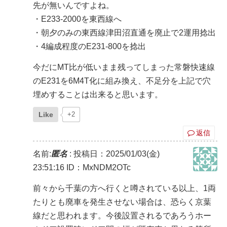
先が無いんですよね。
・E233-2000を東西線へ
・朝夕のみの東西線津田沼直通を廃止で2運用捻出
・4編成程度のE231-800を捻出
今だにMT比が低いまま残ってしまった常磐快速線
のE231を6M4T化に組み換え、不足分を上記で穴
埋めすることは出来ると思います。
Like
+2
返信
名前:
匿名
:
投稿日：2025/01/03(金)
23:51:16
ID：MxNDM2OTc
前々から千葉の方へ行くと噂されている以上、1両
たりとも廃車を発生させない場合は、恐らく京葉
線だと思われます。今後設置されるであろうホー