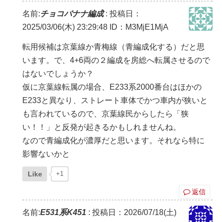
名前:
チョコバナナ編成
:
投稿日：
2025/03/06(木) 23:29:48
ID：M3MjE1MjA
転用候補は京葉線か青梅線（青編成化する）だと思
います。で、4+6両の２編成を房総へ転属させるので
はないでしょうか？
仮に京葉線転属の場合、E233系2000番台はほかの
E233と異なり、ストレート車体でかつ車内が狭いと
も言われているので、京葉線民からしたら「狭
い！！」と反発が起きるかもしれませんね。
なので青編成化が濃厚だと思います。それなら特に
影響ないかと
Like
+1
返信
名前:
E531系K451
:
投稿日：2026/07/18(土)