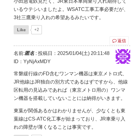
小田急電鉄見たく、JR東日本車両乗り入れ期待して
いるウテシいましたよ。WSATC工事工事必要だが、
3社三鷹乗り入れの希望あるみたいです。
Like
+2
返信
名前:
匿名
:
投稿日：2025/01/04(土) 20:11:48
ID：YyNjAxMDY
常磐緩行線のFD含むワンマン機器は東京メトロ式、
JR他線はJR独自の別方式であるはずですから、他線
区転用の見込みであれば（東京メトロ用の）ワンマ
ン機器を搭載していないことには納得がいきます。
東葉が関係あるかはわかりませんが、少なくとも東
葉線はCS-ATC化工事が始まっており、JR車乗り入
れの障壁が薄くなることは事実です。