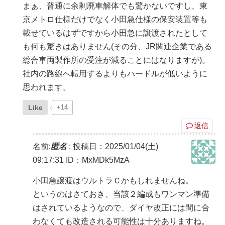
まぁ、普通に余剰廃車解体でも驚かないですし、東
京メトロ仕様だけでなく小田急仕様の保安装置等も
載せているはずですから小田急に譲渡されたとして
も何も驚きはありません(その分、JR関連企業である
総合車両製作所の受注が減ることにはなりますが)。
社内の路線へ転用するよりもハードルが低いように
思われます。
Like
+14
返信
名前:
匿名
:
投稿日：2025/01/04(土)
09:17:31
ID：MxMDk5MzA
小田急譲渡はウルトラＣかもしれませんね。
というのはさておき、当該２編成もワンマン準備
はされているようなので、ダイヤ改正には間に合
わなくても改造される可能性は十分ありますね。