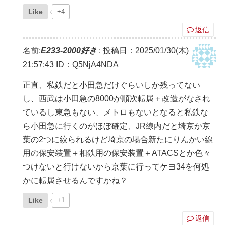
Like
+4
返信
名前:
E233-2000好き
:
投稿日：2025/01/30(木)
21:57:43
ID：Q5NjA4NDA
正直、私鉄だと小田急だけぐらいしか残ってない
し、西武は小田急の8000が順次転属＋改造がなされ
ているし東急もない、メトロもないとなると私鉄な
ら小田急に行くのがほぼ確定、JR線内だと埼京か京
葉の2つに絞られるけど埼京の場合新たにりんかい線
用の保安装置＋相鉄用の保安装置＋ATACSとか色々
つけないと行けないから京葉に行ってケヨ34を何処
かに転属させるんですかね？
Like
+1
返信