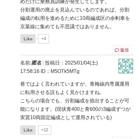
めだけに乗務員訓練が発生してします。
分割運用の廃止を見込んでいるのであれば、分割
編成の転用を進めるために10両編成区の余剰車を
京葉線に集めても不思議ではありません。
Like
+4
返信
名前:
匿名
:
投稿日：2025/01/04(土)
17:58:16
ID：M5OTk5MTg
巷ではよく言われていますが、青梅線内専属運用
に転用させる説もよく見かけますね。
こちらの場合でも、分割編成を捻出することが可
能になります。(現状青400と青600の3編成ずつが
実質10両固定編成として運用されている)
Like
+12