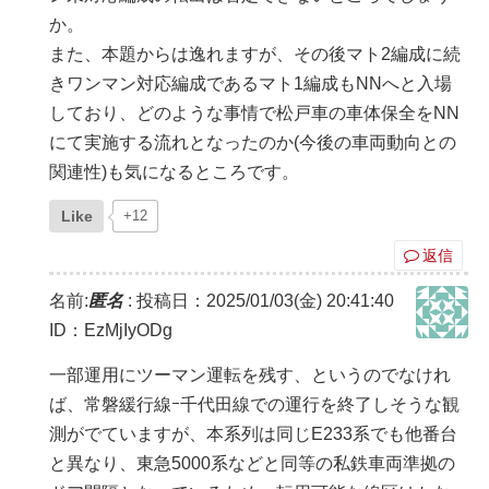
か。
また、本題からは逸れますが、その後マト2編成に続
きワンマン対応編成であるマト1編成もNNへと入場
しており、どのような事情で松戸車の車体保全をNN
にて実施する流れとなったのか(今後の車両動向との
関連性)も気になるところです。
Like
+12
返信
名前:
匿名
:
投稿日：2025/01/03(金) 20:41:40
ID：EzMjIyODg
一部運用にツーマン運転を残す、というのでなけれ
ば、常磐緩行線ｰ千代田線での運行を終了しそうな観
測がでていますが、本系列は同じE233系でも他番台
と異なり、東急5000系などと同等の私鉄車両準拠の