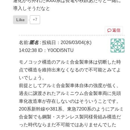
連化から外れた9000系は長電や秩鉄あたりと一緒に
導入しそうだなと
Like
+7
返信
名前:
匿名
:
投稿日：2026/03/04(水)
14:02:38
ID：Y0ODI5NTU
モノコック構造のアルミ合金製車体は切断した時
点で構造を維持出来なくなるので不可能とみてよ
いでしょう。
前提としてアルミ合金製車体自体の強度が低く、
過去に譲渡されたアルミニウム合金製車両に先頭
車化改造車が存在しないのはそういうことです。
200系新幹線や381系、東急7200系のようにアルミ
合金製でも鋼製・ステンレス製同様骨組み構造だ
った時代ならまだ不可能ではありませんでした