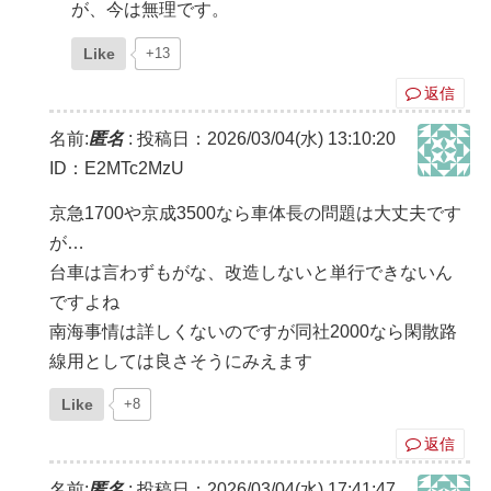
が、今は無理です。
Like
+13
返信
名前:
匿名
:
投稿日：2026/03/04(水) 13:10:20
ID：E2MTc2MzU
京急1700や京成3500なら車体長の問題は大丈夫です
が…
台車は言わずもがな、改造しないと単行できないん
ですよね
南海事情は詳しくないのですが同社2000なら閑散路
線用としては良さそうにみえます
Like
+8
返信
名前:
匿名
:
投稿日：2026/03/04(水) 17:41:47