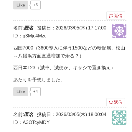
Like
+6
返信
名前:
匿名
:
投稿日：2026/03/05(木) 17:17:00
ID：g3Mjc4Mzc
四国7000（3600導入に伴う1500などの転配属、松山
～八幡浜方面直通増加で余る？）
西日本123（減車、減便か、キザシで置き換え）
あたりを予想しました。
Like
+4
返信
名前:
匿名
:
投稿日：2026/03/05(木) 18:00:04
ID：A3OTcyMDY