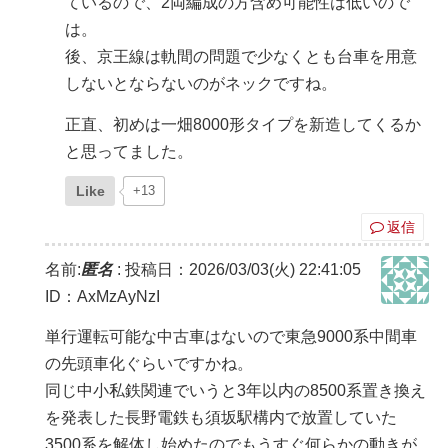
ているので、2両編成の方含め可能性は低いので
は。
後、京王線は軌間の問題で少なくとも台車を用意
しないとならないのがネックですね。
正直、初めは一畑8000形タイプを新造してくるか
と思ってました。
Like
+13
返信
名前:
匿名
:
投稿日：2026/03/03(火) 22:41:05
ID：AxMzAyNzI
単行運転可能な中古車はないので東急9000系中間車
の先頭車化ぐらいですかね。
同じ中小私鉄関連でいうと3年以内の8500系置き換え
を発表した長野電鉄も須坂駅構内で放置していた
3500系を解体し始めたのでもうすぐ何らかの動きが