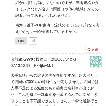
細かい条件は詳しくないのですが、車両規格やタ
イミングなどが合えば関西（や他の地域）からの
譲渡だってあるかもしれません。
南海→銚子やJR東海→流鉄のように少し前なら考
えつかない例が実現していますから。
Like
+5
返信
名前:
M72970
:
投稿日：2026/03/04(水)
07:13:13
ID：EzNjkwMzI
大手私鉄からの譲受の声が多めですが、超大穴とし
て四国の7000系の可能性を否定しません。四国では
人手不足による減便のあと確実に余剰車が出てお
り、これを機に一部車両を手放す流れで岳南が引き
取ることも不可能ではありません。一瞬北越急行と