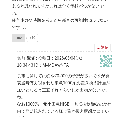
あると思われますがこれは全く予想がつかないです
ね。
経営体力や時期を考えたら新車の可能性はほぼない
ですし。
Like
+10
返信
名前:
匿名
:
投稿日：2026/03/04(水)
10:34:43
ID：MyMDAwNTA
長電に関しては⑨や70-000の予想が多いですが発
表当時有力視された東急1000系の置き換え計画が
無いとなると正直それぐらいしか出物がないです
ね。
なお1000系（元小田急HISE）も抵抗制御なのが社
内で問題視されている様で置き換え構想が出てい