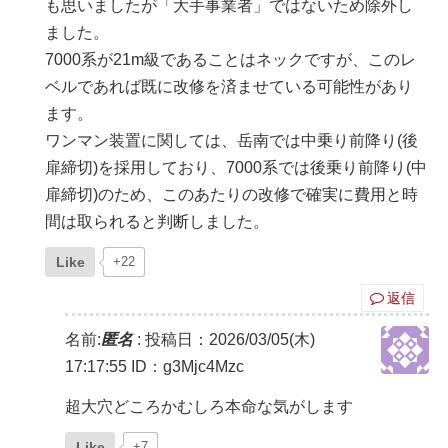
も思いましたが「大手事業者」ではないため除外し
ました。
7000系が21m級であることはネックですが、このレ
ベルであれば既に改修を済ませている可能性があり
ます。
ワンマン装置に関しては、岳南では中乗り前降り(後
扉締切)を採用しており、7000系では後乗り前降り(中
扉締切)のため、このあたりの改修で確実に費用と時
間は取られると判断しました。
Like
+22
返信
名前:
匿名
:
投稿日：2026/03/05(木)
17:17:55
ID：g3Mjc4Mzc
超大穴どころかむしろ本命な気がします
Like
+7