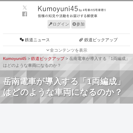
ログイン
参加
鉄道ニュース
鉄道ピックアップ
全コンテンツを表示
車両動向
施設動向
Kumoyuni45
>
鉄道ピックアップ
>
岳南電車が導入する「1両編成」
車両技術
路線探訪
はどのような車両になるのか？
ルール
サイトについて
岳南電車が導入する「1両編成」
はどのような車両になるのか？