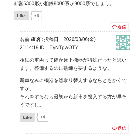
都営6300形か相鉄8000系か9000系でしょう。
Like
+6
返信
名前:
匿名
:
投稿日：2026/03/06(金)
21:14:19
ID：EyNTgwOTY
相鉄の車両って確か床下機器が特殊だったと思い
ます。整備するのに熟練を要するような。
新車なみに機器を総取り替えするならともかくで
すが、
それをするなら最初から新車を投入する方が早そ
うですし。
Like
+4
返信