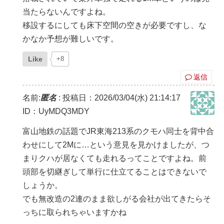
当たらないんですよね。
移設するにしても床下空間の空きが必要ですし、な
かなか予想が難しいです。
Like
+8
返信
名前:
匿名
:
投稿日：2026/03/04(水) 21:14:17
ID：UyMDQ3MDY
富山地鉄の話題でJR東海213系のクモハ同士を背中合
わせにして2Mに…という意見を見かけましたが、つ
まりクハが居なくても走れるってことですよね。前
頭部を切継ぎして単行に仕立てることはできないで
しょうか。
でも無改造の2連のまま欲しがる会社が出てきたらそ
っちに取られちゃいますかね