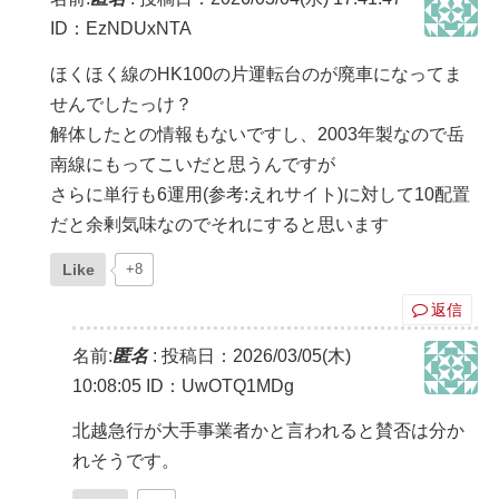
ID：EzNDUxNTA
ほくほく線のHK100の片運転台のが廃車になってま
せんでしたっけ？
解体したとの情報もないですし、2003年製なので岳
南線にもってこいだと思うんですが
さらに単行も6運用(参考:えれサイト)に対して10配置
だと余剰気味なのでそれにすると思います
Like
+8
返信
名前:
匿名
:
投稿日：2026/03/05(木)
10:08:05
ID：UwOTQ1MDg
北越急行が大手事業者かと言われると賛否は分か
れそうです。