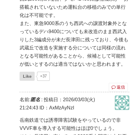
搭載されていないため運転台の移植のみでの単行
化は不可能です。
また、東急9000系のうち西武への譲渡対象外とな
っているデハ9400についても未改造のまま西武入
りした3編成分が未だ長津田に残っており、今後も
武蔵丘で改造を実施する分については同様の流れ
となる可能性があることから、候補として可能性
が低いとするのは適当ではないかと思われます。
Like
+37
返信
名前:
匿名
:
投稿日：2026/03/03(火)
21:24:43
ID：AxMzAyNzI
岳南鉄道では誘導障害試験をやっているので非
VVVF車を導入する可能性はほぼ0でしょう。