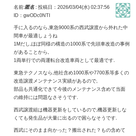
名前:
匿名
:
投稿日：2026/03/04(水) 02:37:56
ID：gwODc0NTI
手に入るのなら,東急9000系の西武譲渡から外れた中
間車が最適しょうね
1Mだし,ほぼ同様の構造の1000系で先頭車改造の事例
があることから,
1両単行での両運転台改造車両として最適です.
東急テクノスなら,他社含め1000系や7700系等多くの
改造譲渡メンテナンス実績があるので,
部品も共通化できて今後のメンテナンス含めて当面
の維持には問題なさそうです.
西武譲渡組は機器更新をしているので,機器更新しな
くても発生品が大量に出るので困らなそうです.
西武にそのまま向かった？搬出された？もの含めて