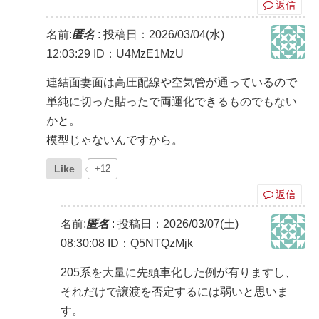
返信
名前:
匿名
:
投稿日：2026/03/04(水)
12:03:29
ID：U4MzE1MzU
連結面妻面は高圧配線や空気管が通っているので
単純に切った貼ったで両運化できるものでもない
かと。
模型じゃないんですから。
Like
+12
返信
名前:
匿名
:
投稿日：2026/03/07(土)
08:30:08
ID：Q5NTQzMjk
205系を大量に先頭車化した例が有りますし、
それだけで譲渡を否定するには弱いと思いま
す。