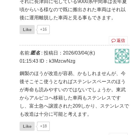
それに長津田に屯している9000系中間車は去年夏
頃からいる様なので既に搬出された車両はそれ以
後に運用離脱した車両と見る事もできます。
Like
+16
返信
名前:
匿名
:
投稿日：2026/03/04(水)
01:15:43
ID：k3MzcwNzg
鋼製のほうが改造が容易、かもしれませんが、今
後そこそこ使うとなればステンレスペースのほう
が寿命も読みやすいのではないでしょうか。東武
からアルピコへ移籍した車両もステンレスです
し、富士急へ譲渡された209しかり、ステンレスで
も改造は十分に可能と考えます。
Like
+18