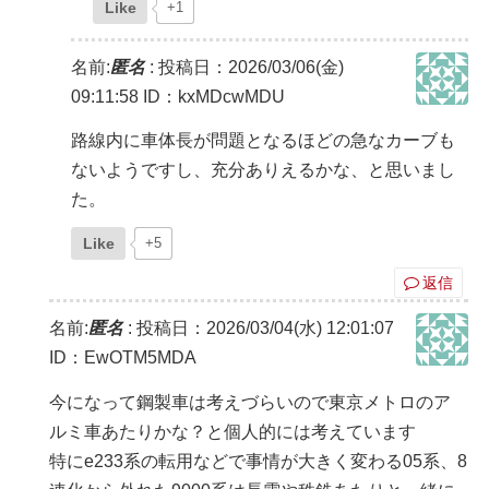
Like
+1
名前:
匿名
:
投稿日：2026/03/06(金)
09:11:58
ID：kxMDcwMDU
路線内に車体長が問題となるほどの急なカーブも
ないようですし、充分ありえるかな、と思いまし
た。
Like
+5
返信
名前:
匿名
:
投稿日：2026/03/04(水) 12:01:07
ID：EwOTM5MDA
今になって鋼製車は考えづらいので東京メトロのア
ルミ車あたりかな？と個人的には考えています
特にe233系の転用などで事情が大きく変わる05系、8