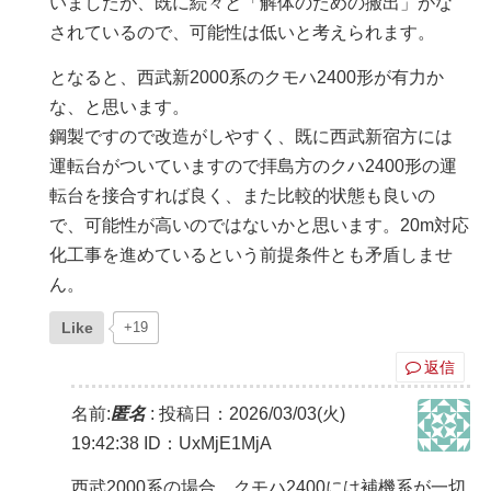
いましたが、既に続々と「解体のための搬出」がな
されているので、可能性は低いと考えられます。
となると、西武新2000系のクモハ2400形が有力か
な、と思います。
鋼製ですので改造がしやすく、既に西武新宿方には
運転台がついていますので拝島方のクハ2400形の運
転台を接合すれば良く、また比較的状態も良いの
で、可能性が高いのではないかと思います。20m対応
化工事を進めているという前提条件とも矛盾しませ
ん。
Like
+19
返信
名前:
匿名
:
投稿日：2026/03/03(火)
19:42:38
ID：UxMjE1MjA
西武2000系の場合、クモハ2400には補機系が一切