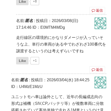
Like
+8
返信
名前:
匿名
:
投稿日：2026/03/08(日)
17:14:46
ID：E0MTM4MDg
走行線区の環境的にかなりダメージが入っていそ
うな上、単行の車両がある中でわざわざ100番代を
譲渡するというのは考えずらいですね
Like
+1
返信
名前:
匿名
:
投稿日：2026/03/04(水) 18:44:25
ID：U4MzE1MzU
ユニットモハ車は論外として、近年の長編成志向の
形式は補機（SIV,CP,バッテリ等）が複数車両に分散
搭載されていて案外単独で走れる1M車というのは見