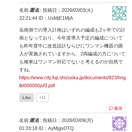
名前:
匿名
:
投稿日：2026/03/03(火)
22:21:44
ID：UxMjE1MjA
岳南側での導入計画はいずれの編成も2ヶ年での計
画となっており、今年度導入予定の編成について
も昨年度中に改造設計ならびにワンマン機器の購
入が実施されていますから、2両編成の方について
も種車はワンマン対応でないと考えるのが自然で
すね。
https://www.city.fuji.shizuoka.jp/documents/923/hng
tkl000000jvf3.pdf
Like
+11
返信
名前:
匿名
:
投稿日：2026/03/09(月)
01:33:18
ID：AyMjgxOTQ