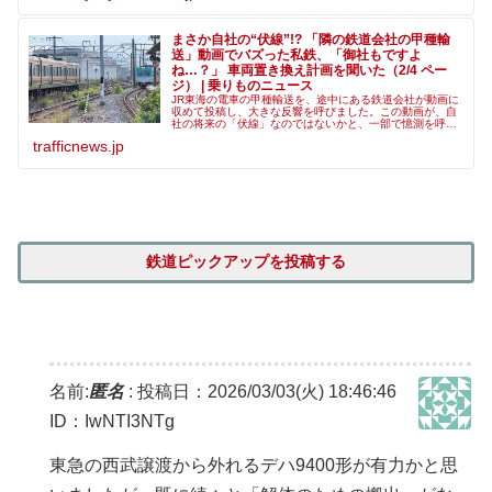
まさか自社の“伏線”!? 「隣の鉄道会社の甲種輸
送」動画でバズった私鉄、「御社もですよ
ね…？」 車両置き換え計画を聞いた（2/4 ペー
ジ） | 乗りものニュース
JR東海の電車の甲種輸送を、途中にある鉄道会社が動画に
収めて投稿し、大きな反響を呼びました。この動画が、自
社の将来の「伏線」なのではないかと、一部で憶測を呼ん
でいます。同社に話を聞きました。（2/4 ページ）
trafficnews.jp
鉄道ピックアップを投稿する
名前:
匿名
:
投稿日：2026/03/03(火) 18:46:46
ID：IwNTI3NTg
東急の西武譲渡から外れるデハ9400形が有力かと思