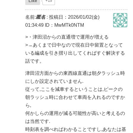
Like
+15
名前:
匿名
:
投稿日：2026/01/02(金)
01:34:49
ID：MwMTk0NTM
>・津田沼からの直通増で運用が増える
>→あくまで日中なので現在日中留置となって
いる編成を引き摺り出してくればすぐ解決する
話です。
津田沼方面からの東西線直通は朝夕ラッシュ時
にしか設定されていません.
従って,ここを減車するということは,ピークの
朝ラッシュ時に合わせて車両を入れるのですか
ら,
何かしらの運用が減る可能性が高いと考えるの
は当然です.
時刻表を調べればわかることですし,あなたは基