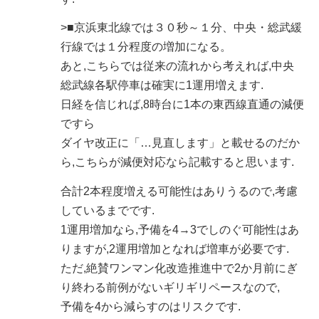
>■京浜東北線では３０秒～１分、中央・総武緩
行線では１分程度の増加になる。
あと,こちらでは従来の流れから考えれば,中央
総武線各駅停車は確実に1運用増えます.
日経を信じれば,8時台に1本の東西線直通の減便
ですら
ダイヤ改正に「…見直します」と載せるのだか
ら,こちらが減便対応なら記載すると思います.
合計2本程度増える可能性はありうるので,考慮
しているまでです.
1運用増加なら,予備を4→3でしのぐ可能性はあ
りますが,2運用増加となれば増車が必要です.
ただ,絶賛ワンマン化改造推進中で2か月前にぎ
り終わる前例がないギリギリペースなので,
予備を4から減らすのはリスクです.