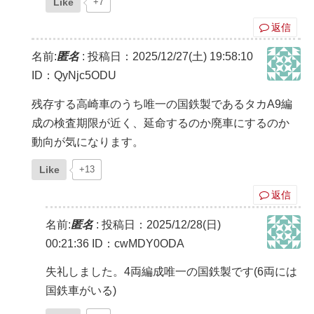
Like
+7
返信
名前:
匿名
:
投稿日：2025/12/27(土) 19:58:10
ID：QyNjc5ODU
残存する高崎車のうち唯一の国鉄製であるタカA9編
成の検査期限が近く、延命するのか廃車にするのか
動向が気になります。
Like
+13
返信
名前:
匿名
:
投稿日：2025/12/28(日)
00:21:36
ID：cwMDY0ODA
失礼しました。4両編成唯一の国鉄製です(6両には
国鉄車がいる)