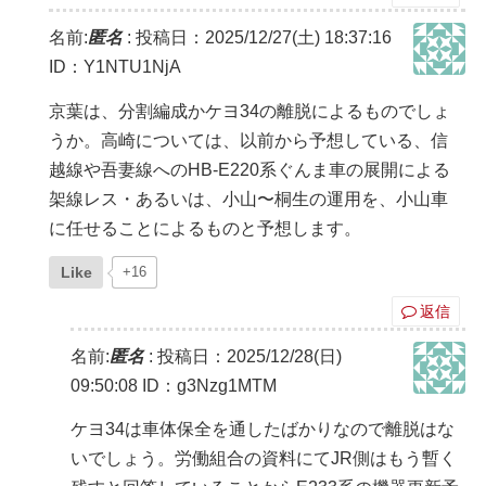
名前:
匿名
:
投稿日：2025/12/27(土) 18:37:16
ID：Y1NTU1NjA
京葉は、分割編成かケヨ34の離脱によるものでしょ
うか。高崎については、以前から予想している、信
越線や吾妻線へのHB-E220系ぐんま車の展開による
架線レス・あるいは、小山〜桐生の運用を、小山車
に任せることによるものと予想します。
Like
+16
返信
名前:
匿名
:
投稿日：2025/12/28(日)
09:50:08
ID：g3Nzg1MTM
ケヨ34は車体保全を通したばかりなので離脱はな
いでしょう。労働組合の資料にてJR側はもう暫く