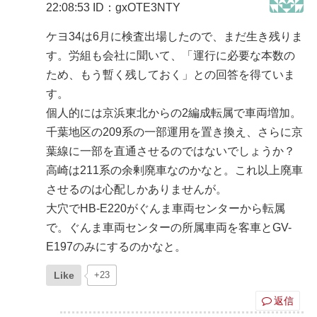
22:08:53
ID：gxOTE3NTY
ケヨ34は6月に検査出場したので、まだ生き残りま
す。労組も会社に聞いて、「運行に必要な本数の
ため、もう暫く残しておく」との回答を得ていま
す。
個人的には京浜東北からの2編成転属で車両増加。
千葉地区の209系の一部運用を置き換え、さらに京
葉線に一部を直通させるのではないでしょうか？
高崎は211系の余剰廃車なのかなと。これ以上廃車
させるのは心配しかありませんが。
大穴でHB-E220がぐんま車両センターから転属
で。ぐんま車両センターの所属車両を客車とGV-
E197のみにするのかなと。
Like
+23
返信