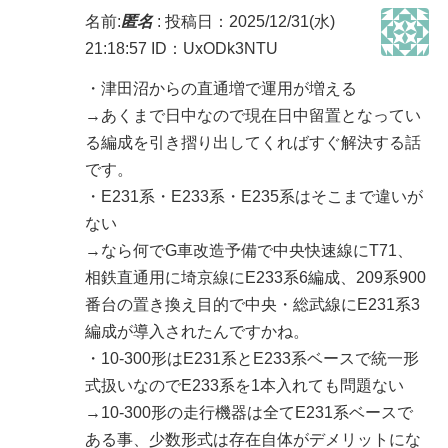
名前:
匿名
:
投稿日：2025/12/31(水)
21:18:57
ID：UxODk3NTU
・津田沼からの直通増で運用が増える
→あくまで日中なので現在日中留置となってい
る編成を引き摺り出してくればすぐ解決する話
です。
・E231系・E233系・E235系はそこまで違いが
ない
→なら何でG車改造予備で中央快速線にT71、
相鉄直通用に埼京線にE233系6編成、209系900
番台の置き換え目的で中央・総武線にE231系3
編成が導入されたんですかね。
・10-300形はE231系とE233系ベースで統一形
式扱いなのでE233系を1本入れても問題ない
→10-300形の走行機器は全てE231系ベースで
ある事、少数形式は存在自体がデメリットにな