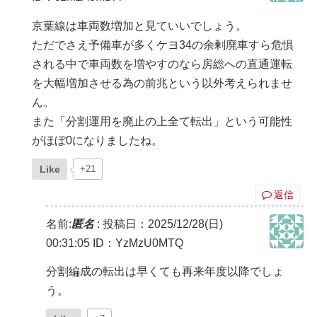
京葉線は車両数増加と見ていいでしょう。
ただでさえ予備車が多くケヨ34の余剰廃車すら危惧
される中で車両数を増やすのなら房総への直通運転
を大幅増加させる為の前兆という以外考えられませ
ん。
また「分割運用を廃止の上全て転出」という可能性
がほぼ0になりましたね。
Like
+21
返信
名前:
匿名
:
投稿日：2025/12/28(日)
00:31:05
ID：YzMzU0MTQ
分割編成の転出は早くても再来年度以降でしょ
う。