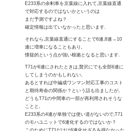
E233系の余剰車を京葉線に入れて,京葉線直通
で対応するのではないかというのは
まだ予測ですよね？
確定情報は出ていなかったと思います.
それなら,京葉線直通にすることで6連,8連→10
連に増車になることもあり,
懐疑的という点が強い根拠となると思います.
T71が6連にされたときは,贅沢にでも全部6連に
してしまうのかもしれない,
あるとすれば中編成ワンマン対応工事のコスト
と期待寿命の関係か？という話も出ましたが,
どうもT71の中間車の一部が再利用されそうな
ことと,
E233系の4連が単独では使い道がないので,T71
のモハユニットで6連化するのではないか？
このためにT71だけは6連化せざるを得なかった