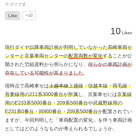
テゴリです。
Like
+10
10
Likes
現行ダイヤ以降車両計画が判明していなかった高崎車両セ
ンターと京葉車両センターの
配置両数が変化
する
ことが公
開された労組資料から明らかになり、
何らかの車両計画が
存在している可能性が高まりました
。
現時点で高崎車セは
上越本線
上越線・信越本線・両毛線・
吾妻線用の211系3000番台が所属
し、京葉車セには
京葉線
用のE233系5000番台・209系500番台
や
武蔵野線用の
E231系0番台・同900番台・209系500番台
が配置されてい
ますが、今回判明した「車両配置の変化」を伴う車両計画
としてはどのようなものが考えられるでしょうか。