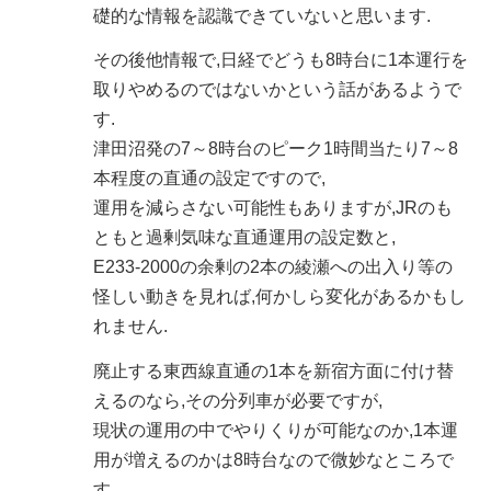
礎的な情報を認識できていないと思います.
その後他情報で,日経でどうも8時台に1本運行を
取りやめるのではないかという話があるようで
す.
津田沼発の7～8時台のピーク1時間当たり7～8
本程度の直通の設定ですので,
運用を減らさない可能性もありますが,JRのも
ともと過剰気味な直通運用の設定数と,
E233-2000の余剰の2本の綾瀬への出入り等の
怪しい動きを見れば,何かしら変化があるかもし
れません.
廃止する東西線直通の1本を新宿方面に付け替
えるのなら,その分列車が必要ですが,
現状の運用の中でやりくりが可能なのか,1本運
用が増えるのかは8時台なので微妙なところで
す.