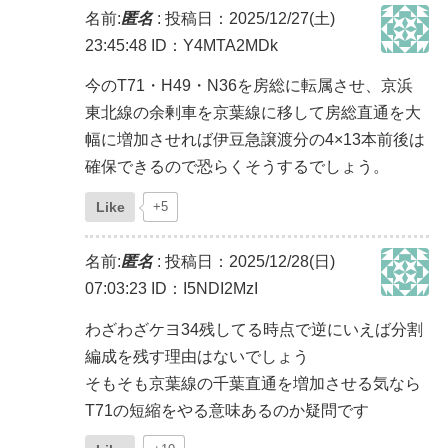
名前:
匿名
:
投稿日：2025/12/27(土)
23:45:48
ID：Y4MTA2MDk
今のT71・H49・N36を房総に転属させ、京浜
東北線の余剰車を京葉線に移して房総直通を大
幅に増加させれば伊豆急譲渡分の4×13本前後は
確保できるので恐らくそうするでしょう。
Like
+5
名前:
匿名
:
投稿日：2025/12/28(日)
07:03:23
ID：I5NDI2MzI
わざわざケヨ34残してる時点で逆にいえば分割
編成を残す理由はないでしょう
そもそも京葉線の千葉直通を増加させる気なら
T71の短縮をやる意味あるのか疑問です