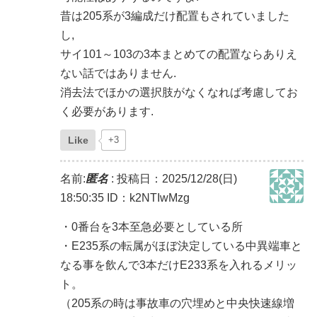
昔は205系が3編成だけ配置もされていました
し,
サイ101～103の3本まとめての配置ならありえ
ない話ではありません.
消去法でほかの選択肢がなくなれば考慮してお
く必要があります.
Like
+3
名前:
匿名
:
投稿日：2025/12/28(日)
18:50:35
ID：k2NTIwMzg
・0番台を3本至急必要としている所
・E235系の転属がほぼ決定している中異端車と
なる事を飲んで3本だけE233系を入れるメリッ
ト。
（205系の時は事故車の穴埋めと中央快速線増