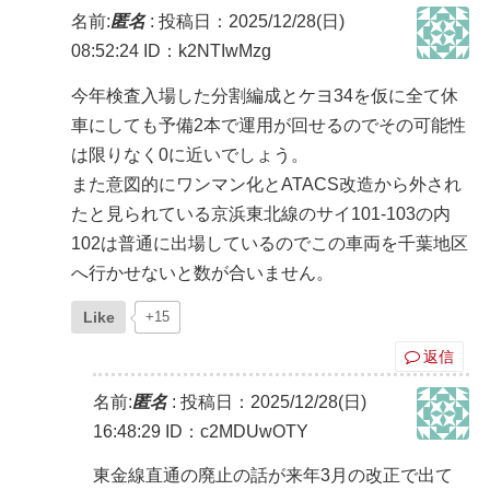
名前:
匿名
:
投稿日：2025/12/28(日)
08:52:24
ID：k2NTIwMzg
今年検査入場した分割編成とケヨ34を仮に全て休
車にしても予備2本で運用が回せるのでその可能性
は限りなく0に近いでしょう。
また意図的にワンマン化とATACS改造から外され
たと見られている京浜東北線のサイ101-103の内
102は普通に出場しているのでこの車両を千葉地区
へ行かせないと数が合いません。
Like
+15
返信
名前:
匿名
:
投稿日：2025/12/28(日)
16:48:29
ID：c2MDUwOTY
東金線直通の廃止の話が来年3月の改正で出て