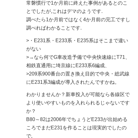
常磐慣行で1か月前に終えた事例があるとのこ
とでしたが,これはデマのようです.
調べたら1か月前ではなく4か月前の完工ですし
調べればわかることです.
>・E231系・E233系・E235系はそこまで違い
がない
>→なら何でG車改造予備で中央快速線にT71、
相鉄直通用に埼京線にE233系6編成、
>209系900番台の置き換え目的で中央・総武線
にE231系3編成が導入されたんですかね。
わかりませんか？新車投入が可能なら各線区で
より使いやすいものを入れられるじゃないです
か？
B80～82は2006年でちょうどE233が出始める
ころでまだE231を作ることは現実的でしたの
で,