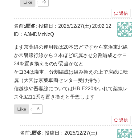
Like
+9
返信
名前:
匿名
:
投稿日：2025/12/27(土) 20:02:12
ID：A3MDMzNzQ
まず京葉線の運用数は20本ほどですから京浜東北線
か常磐緩行線から２本ほど転属させ分割編成とケヨ
34を置き換えるのが妥当かなと
ケヨ34は廃車、分割編成は組み換えの上で房総に転
属（大穴は京葉車両センター受け持ち）
信越線や吾妻線についてはHB-E220をいれて架線レ
ス化&211系を置き換えと予想します
Like
+6
返信
名前:
匿名
:
投稿日：2025/12/27(土)