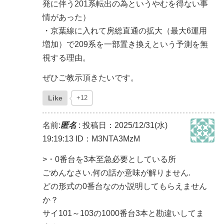
発に伴う201系転出の為というやむを得ない事
情があった）
・京葉線に入れて房総直通の拡大（最大6運用
増加）で209系を一部置き換えという予測を無
視する理由。
ぜひご教示頂きたいです。
Like
+12
名前:
匿名
:
投稿日：2025/12/31(水)
19:19:13
ID：M3NTA3MzM
>・0番台を3本至急必要としている所
ごめんなさい.何の話か意味が解りません.
どの形式の0番台なのか説明してもらえません
か？
サイ101～103の1000番台3本と勘違いしてま