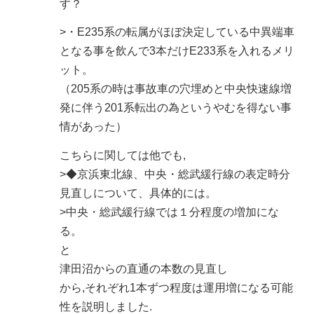
す？
>・E235系の転属がほぼ決定している中異端車
となる事を飲んで3本だけE233系を入れるメリ
ット。
（205系の時は事故車の穴埋めと中央快速線増
発に伴う201系転出の為というやむを得ない事
情があった）
こちらに関しては他でも,
>◆京浜東北線、中央・総武緩行線の表定時分
見直しについて、具体的には。
>中央・総武緩行線では１分程度の増加にな
る。
と
津田沼からの直通の本数の見直し
から,それぞれ1本ずつ程度は運用増になる可能
性を説明しました.