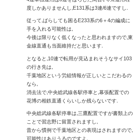
度しかありませんし,E131系は3連/6連ですし.
従って,ばらしても困るE233系の6＋4の編成に
手を入れる可能性は,
今後は限りなく低くなったと思われますので,東
金線直通も当面維持だと思います.
となると,10連で転用が見込まれそうなサイ103
の行き先は,
千葉地区という労組情報が正しいとこだわるの
なら,
消去法で,中央総武線各駅停車と,幕張配置での
花博の相鉄直通くらいしか残らないです.
中央総武線各駅停車は,三鷹配置ですが書類上の
ことで習志野に留置されますし,
昔から慣例で千葉地区との表現はされますので,
可能性はありうるのですよ.