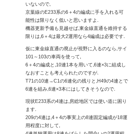
いないので,
京葉線のE233系の6＋4の編成に手を入れる可
能性は限りなく低いと思いますよ.
機器更新予備も見越せば,東金線直通を維持する
限りは,6＋4は最大2運用なら4編成は必要です.
仮に東金線直通の廃止が視野に入るのなら,サイ
101～103の車両を使って,
6＋4の編成と,10連1本を用いて,6連×3に組成し
なおすことも考えられたのですが.
T71の10連→C1の6連化の残りと,H49の4連とで
6連を組み,6連×3本にはしてきそうなので.
現状E233系の4連は,房総地区では使い道に困り
ます.
209の4連は,4＋4の事実上の8連固定編成が18運
用程度に対して,
4連単独運用は8連をばらした間合いの2運用程