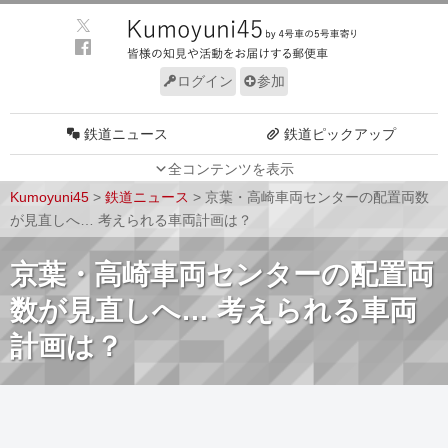
ログイン
参加
鉄道ニュース
鉄道ピックアップ
全コンテンツを表示
車両動向
施設動向
Kumoyuni45
>
鉄道ニュース
>
京葉・高崎車両センターの配置両数
車両技術
路線探訪
が見直しへ… 考えられる車両計画は？
ルール
サイトについて
京葉・高崎車両センターの配置両
数が見直しへ… 考えられる車両
計画は？