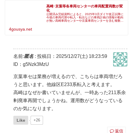
高崎･京葉等各車両センターの車両配置両数が変
化
公開済み労組資料によると、2025年3月ダイヤ改正以降に
今後の車両代替や転入・転出などの車両計画の情報や動向
が無い高崎車両センターや京葉車両センターを含む複数の
首都圏本部車両基地が、2026年3月ダイヤ改正で車両配置
両数の変化に伴う作業体制
4gousya.net
名前:
匿名
:
投稿日：2025/12/27(土) 18:23:59
ID：g5Nzk3MzU
京葉車セは業務が増えるので、こちらは車両増だろ
うと思います。他線区E233系転入と考えます。
高崎はなぜか書いていませんが、一時あった211系余
剰廃車再開でしょうかね。運用数がどうなっている
のか気になります。
Like
+26
返信