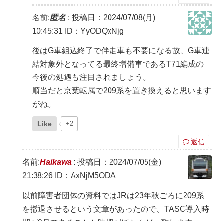
名前:
匿名
:
投稿日：2024/07/08(月)
10:45:31
ID：YyODQxNjg
後はG車組込終了で伴走車も不要になる故、G車連
結対象外となってる最終増備車であるT71編成の
今後の処遇も注目されましょう。
順当だと京葉転属で209系を置き換えると思います
がね。
Like
+2
返信
名前:
Haikawa
:
投稿日：2024/07/05(金)
21:38:26
ID：AxNjM5ODA
以前障害者団体の資料ではJRは23年秋ごろに209系
を撤退させるという文章があったので、TASC導入時