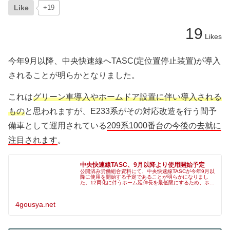
Like
+19
19
Likes
今年9月以降、中央快速線へTASC(定位置停止装置)が導入
されることが明らかとなりました。
これは
グリーン車導入やホームドア設置に伴い導入される
もの
と思われますが、E233系がその対応改造を行う間予
備車として運用されている
209系1000番台の今後の去就に
注目されます
。
中央快速線TASC、9月以降より使用開始予定
公開済み労働組合資料にて、中央快速線TASCが今年9月以
降に使用を開始する予定であることが明らかになりまし
た。12両化に伴うホーム延伸長を最低限にするため、ホー
ムドア整備とは別に、TASCを先行導入する計画が判明し
ています。ソース（情報源保
4gousya.net