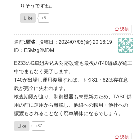
りそうですね。
Like
+5
返信
名前:
匿名
:
投稿日：2024/07/05(金) 20:16:19
ID：E5Mzg2MDM
E233のG車組み込み対応改造も最後のT40編成が施工
中でまもなく完了します。
T40が出場し運用復帰すれば、トタ81・82は存在意
義が完全に失われます。
検査期限が迫り、制御機器も未更新のため、TASC供
用の前に運用から離脱し、他線への転用・他社への
譲渡もされることなく廃車解体になるでしょう。
Like
+37
返信