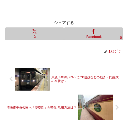
シェアする
X
Facebook
0
ｴｽｾﾌﾞﾝ
東急8500系8637FにCP追設などの動き・同編成
の今後は？
清瀬市中央公園へ「夢空間」が移設 活用方法は？