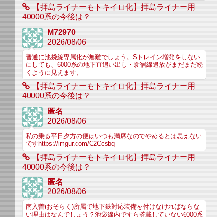
【拝島ライナーもトキイロ化】拝島ライナー用
40000系の今後は？
M72970
2026/08/06
普通に池袋線専属化が無難でしょう。Sトレイン増発をしない
にしても、6000系の地下直追い出し・新宿線追放がまだまだ続
くように見えます。
【拝島ライナーもトキイロ化】拝島ライナー用
40000系の今後は？
匿名
2026/08/06
私の乗る平日夕方の便はいつも満席なのでやめるとは思えない
ですhttps://imgur.com/C2Ccsbq
【拝島ライナーもトキイロ化】拝島ライナー用
40000系の今後は？
匿名
2026/08/06
南入曽(おそらく)所属で地下鉄対応装備を付けなければならな
い理由はなんでしょう？池袋線内ですら搭載していない6000系