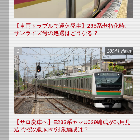
【車両トラブルで運休発生】285系老朽化時、
サンライズ号の処遇はどうなる？
18044 views
【サロ廃車へ】E233系ヤマU629編成が転用見
込 今後の動向や対象編成は？