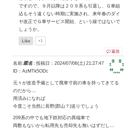
ですので、９月以降は２０９系も引退し、Ｇ車組
込もそう遠くない時期に実施され、来年春のダイ
ヤ改正でＧ車サービス開始、という線ではないで
しょうか。
Like
+1
返信
名前:
匿名
:
投稿日：2024/07/06(土) 21:27:47
ID：AzMTk5ODc
元々が改造予備として廃車寸前の車を持ってきてる
のだから…
用済みになれば
今度こそ当然に長野(郡山？)送りでしょう
209系の中でも地下鉄対応の異端車で
両数もないから転用先も売却先も無いはずだし…