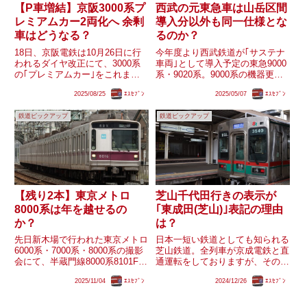
【P車増結】京阪3000系プ
西武の元東急車は山岳区間
レミアムカー2両化へ 余剰
導入分以外も同一仕様とな
車はどうなる？
るのか？
18日、京阪電鉄は10月26日に行
今年度より西武鉄道が｢サステナ
われるダイヤ改正にて、3000系
車両｣として導入予定の東急9000
の｢プレミアムカー｣をこれまで
系・9020系。9000系の機器更新
の1両から2両に増結すると発表
や車内のリニューアルの他、山岳
2025/08/25
ｴｽｾﾌﾞﾝ
2025/05/07
ｴｽｾﾌﾞﾝ
しました。3000系は既に現在の
区間がある池袋線飯能以西・西武
プレミアムカーが導入された際の
秩父線での運用に向けて車内の燃
鉄道ピックアップ
鉄道ピックアップ
余剰車が13000系へ転用される動
えやすい素材を交換する予定で、
きがありましたが、...
現在譲渡改造が行われ...
【残り2本】東京メトロ
芝山千代田行きの表示が
8000系は年を越せるの
｢東成田(芝山)｣表記の理由
か？
は？
先日新木場で行われた東京メトロ
日本一短い鉄道としても知られる
6000系・7000系・8000系の撮影
芝山鉄道。全列車が京成電鉄と直
会にて、半蔵門線8000系8101Fに
通運転をしておりますが、その終
｢ありがとう！8000系
点である芝山千代田行きの列車の
2025/11/04
ｴｽｾﾌﾞﾝ
2024/12/26
ｴｽｾﾌﾞﾝ
1981→202X おつかれさま｣と
行先表示器には｢東成田(芝山)｣の
2018年に千代田線6000系が引退
文字が見られます。案内上は正式
する際に掲出されたものを模した
名称での表示が好ましいと思われ