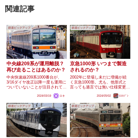
関連記事
鉄道ピックアップ
鉄道ピックアップ
中央線209系が運用離脱？
京急1000形 いつまで製造
再び走ることはあるのか？
されるのか？
中央快速線209系1000番台が、
2002年に登場し未だに増備が続
3/16ダイヤ改正以降一度も運用に
く京急1000形。尤も、他形式と
ついていないことが注目されてい
言っても過言では無い仕様変更が
ます。209系は障がい者団体関係
複数回行われていますが、果たし
2024/03/19
ロキ
2024/05/02
ｴｽｾﾌﾞﾝ
者から「2024年秋の引退」との
て1000形としての増備はいつま
情報が発信されており、事実なら
で続くのでしょうか？
鉄道ピックアップ
鉄道ピックアップ
引退まで既に1年を切っている状
況です。一応今年も...