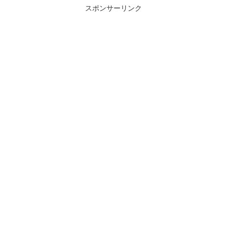
ヘッ...
ますが、芝山千代田行きの列...
スポンサーリンク