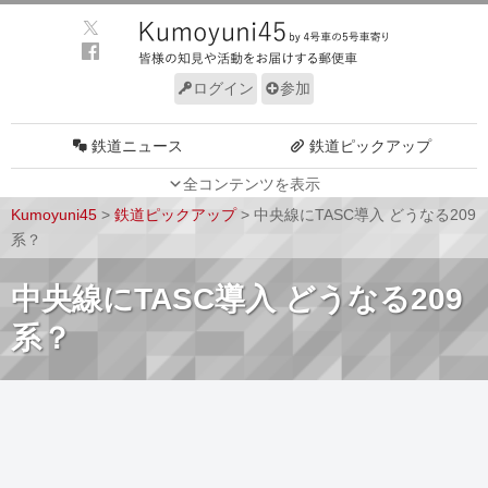
ログイン
参加
鉄道ニュース
鉄道ピックアップ
全コンテンツを表示
車両動向
施設動向
Kumoyuni45
>
鉄道ピックアップ
>
中央線にTASC導入 どうなる209
車両技術
路線探訪
系？
ルール
サイトについて
中央線にTASC導入 どうなる209
系？