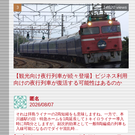
14620 views
【観光向け夜行列車が続々登場】ビジネス利用
向けの夜行列車が復活する可能性はあるのか
匿名
2026/08/07
それは拝島ライナーの2両短縮をも意味しますね。一方で、本
川越駅の旧・特急ホームを1両延長してトキイロライナー導入
時に8両分としますが、副次的効果として一般8両編成の列車も
入線可能になるのでダイヤ混乱時...