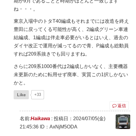
期が9月であることと時期がほとんど一致します
ね・・・。
東京入場中のトタT40編成もそれまでには改造を終え
豊田に戻ってくる可能性が高く、2編成グリーン車連
結編成、1編成は伴走車必要がいるとはいえ、過去の
ダイヤ改正で運用が減ってるので青、P編成も総動員
すれば209系抜きでも回りますね。
さらに209系1000番代は2編成しかいなく、主要機器
未更新のために転用せず廃車、実質この1択しかない
かと。
Like
+33
返信
名前:
Haikawa
:
投稿日：2024/07/05(金)
21:45:36
ID：AxNjM5ODA