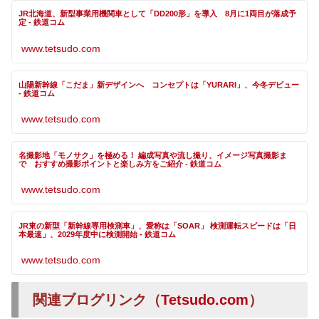
JR北海道、新型事業用機関車として「DD200形」を導入 8月に1両目が落成予
定 - 鉄道コム
www.tetsudo.com
山陽新幹線「こだま」新デザインへ コンセプトは「YURARI」、今冬デビュー
- 鉄道コム
www.tetsudo.com
名撮影地「モノサク」を極める！ 編成写真や流し撮り、イメージ写真撮影ま
で おすすめ撮影ポイントと楽しみ方をご紹介 - 鉄道コム
www.tetsudo.com
JR東の新型「新幹線専用検測車」、愛称は「SOAR」 検測運転スピードは「日
本最速」、2029年度中に検測開始 - 鉄道コム
www.tetsudo.com
関連ブログリンク（
Tetsudo.com
）