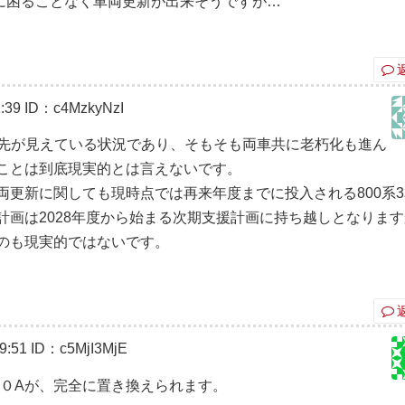
に困ることなく車両更新が出来そうですが…
:39
ID：c4MzkyNzI
供給に先が見えている状況であり、そもそも両車共に老朽化も進ん
ことは到底現実的とは言えないです。
両更新に関しても現時点では再来年度までに投入される800系
計画は2028年度から始まる次期支援計画に持ち越しとなります
のも現実的ではないです。
9:51
ID：c5MjI3MjE
００Aが、完全に置き換えられます。