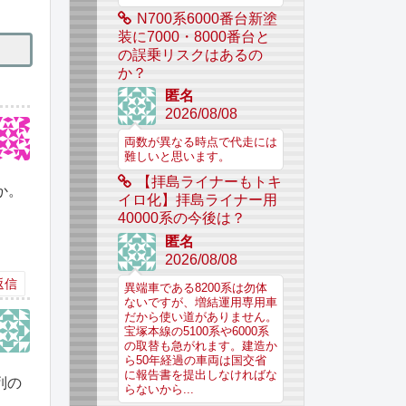
N700系6000番台新塗
装に7000・8000番台と
の誤乗リスクはあるの
か？
匿名
2026/08/08
両数が異なる時点で代走には
難しいと思います。
【拝島ライナーもトキ
か。
イロ化】拝島ライナー用
40000系の今後は？
匿名
2026/08/08
返信
異端車である8200系は勿体
ないですが、増結運用専用車
だから使い道がありません。
宝塚本線の5100系や6000系
の取替も急がれます。建造か
ら50年経過の車両は国交省
に報告書を提出しなければな
列の
らないから...