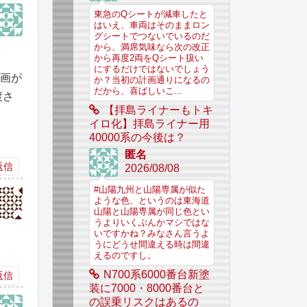
東急のQシートが減車したと
はいえ、車両はそのままロン
グシートでつないでいるのだ
から、満席気味なら次の改正
から再度2両をQシート扱い
にするだけではないでしょう
計画が
か？当初の計画通りになるの
だから、喜ばしいこ...
渡さ
【拝島ライナーもトキ
イロ化】拝島ライナー用
40000系の今後は？
匿名
返信
2026/08/08
#山陽九州と山陽専属が似た
ような色、というのは東海道
山陽と山陽専属が同じ色とい
うよりいくぶんかマシではな
いですかね？みなさん言うよ
うにどうせ間違える時は間違
えるのですし。
N700系6000番台新塗
返信
装に7000・8000番台と
の誤乗リスクはあるの