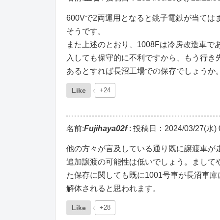
600Vで2両運用となると銚子電鉄が当て
そうです。
また上述のとおり、1008Fは冷房改造車で
入しても保守的に不利ですから、もう行き
あるとすれば長沼工場での保存でしょうか
Like
+24
名前:
Fujihaya02f
:
投稿日：2024/03/27(水) 0
他の方々が言及している通り既に譲渡車が
追加譲渡の可能性は低いでしょう。まして
た保存に関しても既に1001号車が長沼車
解体されると思われます。
Like
+28