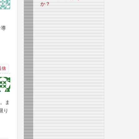
か？
け導
返信
う。ま
限り