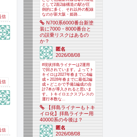
として2面2線構造の駅が圧
倒的に多く、それ以外の配線
なのが新大阪・姫路...
返信
N700系6000番台新塗
装に7000・8000番台と
の誤乗リスクはあるの
か？
匿名
2026/08/08
#現状拝島ライナーは2運用
で回されています。よってト
キイロは2027年春までに4編
成＋2028年春までに最低2編
返信
成＋どこかで予備1編成の合
計7本が導入されると思いま
す。トキイロエクスプレスの
運行本数な...
【拝島ライナーもトキ
イロ化】拝島ライナー用
40000系の今後は？
匿名
返信
2026/08/08