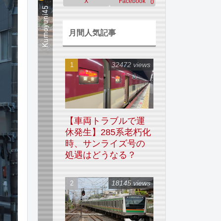
X
Facebook
0
月間人気記事
32472 views
【車両トラブルで運
休発生】285系老朽化
時、サンライズ号の
処遇はどうなる？
18145 views