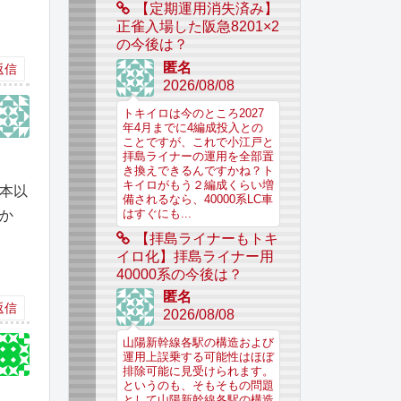
【定期運用消失済み】
正雀入場した阪急8201×2
の今後は？
匿名
返信
2026/08/08
トキイロは今のところ2027
年4月までに4編成投入との
ことですが、これで小江戸と
拝島ライナーの運用を全部置
き換えできるんですかね？ト
キイロがもう２編成くらい増
3本以
備されるなら、40000系LC車
はすぐにも...
か
【拝島ライナーもトキ
イロ化】拝島ライナー用
40000系の今後は？
匿名
返信
2026/08/08
山陽新幹線各駅の構造および
運用上誤乗する可能性はほぼ
排除可能に見受けられます。
というのも、そもそもの問題
として山陽新幹線各駅の構造