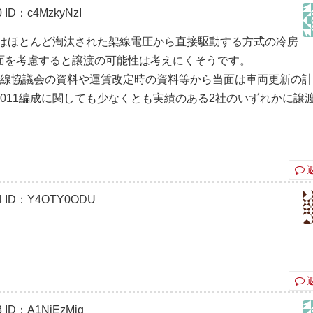
0
ID：c4MzkyNzI
ではほとんど淘汰された架線電圧から直接駆動する方式の冷房
面を考慮すると譲渡の可能性は考えにくそうです。
沿線協議会の資料や運賃改定時の資料等から当面は車両更新の
011編成に関しても少なくとも実績のある2社のいずれかに譲
4
ID：Y4OTY0ODU
3
ID：A1NjEzMjg