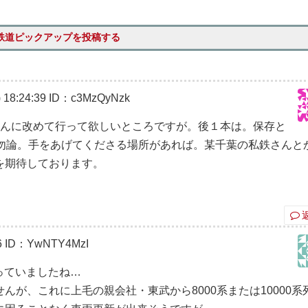
鉄道ピックアップを投稿する
18:24:39
ID：c3MzQyNzk
さんに改めて行って欲しいところですが。後１本は。保存と
?勿論。手をあげてくださる場所があれば。某千葉の私鉄さんと
を期待しております。
6
ID：YwNTY4MzI
っていましたね…
が、これに上毛の親会社・東武から8000系または10000系