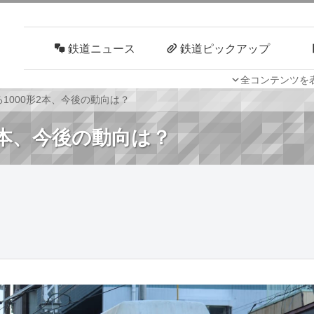
鉄道ニュース
鉄道ピックアップ
全コンテンツを
車両技術
路線探訪
1000形2本、今後の動向は？
2本、今後の動向は？