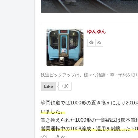
ゆんゆん
鉄道ピックアップは、様々な話題・噂・予想を取
Like
+10
静岡鉄道では1000形の置き換えにより2016
いました。
置き換えられた1000形の一部編成は熊本
営業運転中の1008編成・運用を離脱した10
でしょうか。