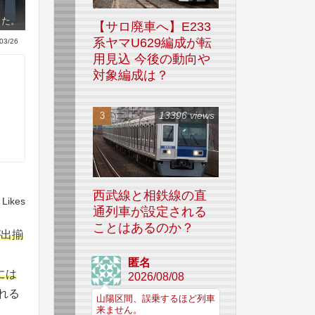
した。
【サロ廃車へ】E233
系ヤマU629編成が転
03/26
用見込 今後の動向や
対象編成は？
13396 views
西武線と相鉄線の直
Likes
通列車が設定される
ことはあるのか？
が出揃
匿名
には
2026/08/08
れる
山陽区間、誤乗するほど列車
来ません。