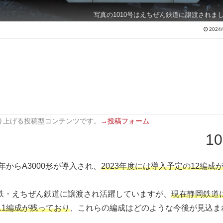
写真の1010号はえちぜん鉄道に譲渡されま
2024/
り上げる投稿型コンテンツです。
→投稿フォーム
10
年からA3000形が導入され、
2023年度には導入予定の12編成
電鉄・えちぜん鉄道に譲渡され活躍していますが、
現在静岡鉄道
11編成が残っており
、これらの編成はどのような今後が見込ま