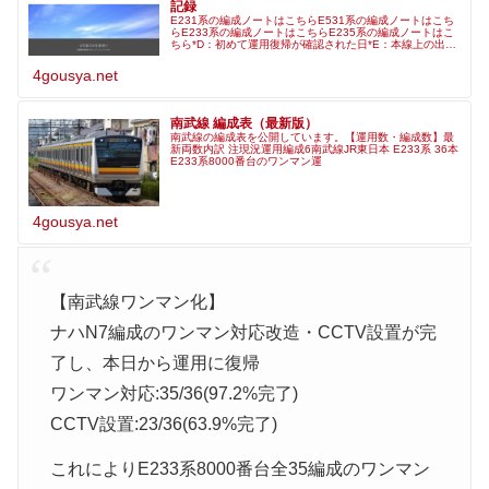
記録
E231系の編成ノートはこちらE531系の編成ノートはこち
らE233系の編成ノートはこちらE235系の編成ノートはこ
ちら*D：初めて運用復帰が確認された日*E：本線上の出場
回送・試運転が行われた日*F：交通新聞社の編成表で確認
されたワンマン
4gousya.net
南武線 編成表（最新版）
南武線の編成表を公開しています。【運用数・編成数】最
新両数内訳 注現況運用編成6南武線JR東日本 E233系 36本
E233系8000番台のワンマン運
4gousya.net
【南武線ワンマン化】
ナハN7編成のワンマン対応改造・CCTV設置が完
了し、本日から運用に復帰
ワンマン対応:35/36(97.2%完了)
CCTV設置:23/36(63.9%完了)
これによりE233系8000番台全35編成のワンマン