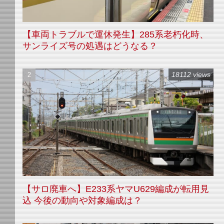
【車両トラブルで運休発生】285系老朽化時、
サンライズ号の処遇はどうなる？
18112 views
【サロ廃車へ】E233系ヤマU629編成が転用見
込 今後の動向や対象編成は？