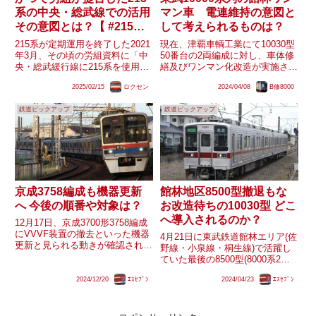
系の中央・総武線での活用
マン車 電連維持の意図と
その意図とは？【 #215系
して考えられるものは？
の日 】
215系が定期運用を終了した2021
現在、津覇車輌工業にて10030型
年3月、その頃の労組資料に「中
50番台の2両編成に対し、車体修
央・総武緩行線に215系を使用し
繕及びワンマン化改造が実施され
た、安心してご利用いただける列
ています。ここ10年程度では、
2025/02/15
ロクセン
2024/04/08
B修8000
車を設定」といった政策提言が記
元々8両編成以下を基本とする
載されていました。結果的に全編
10000系列・30000系の「スカイ
鉄道ピックアップ
鉄道ピックアップ
成が廃車・解体となり実現するこ
ツリーライン系統←→アーバンパ
とはありませんでした。...
ークライン・東上線...
京成3758編成も機器更新
館林地区8500型撤退もな
へ 今後の順番や対象は？
お改造待ちの10030型 どこ
へ導入されるのか？
12月17日、京成3700形3758編成
にVVVF装置の撤去といった機器
4月21日に東武鉄道館林エリア(佐
更新と見られる動きが確認されま
野線・小泉線・桐生線)で活躍し
した。3700形の機器更新は3788
ていた最後の8500型(8000系2連)
編成に次ぎ2編成目で、3788編成
である8572Fが南栗橋車両管区春
の際は事故による編成組替をした
2024/12/20
ｴｽｾﾌﾞﾝ
2024/04/23
ｴｽｾﾌﾞﾝ
日部支所へ臨時回送されました。
ことでその特殊事情故の機器更新
前日には10030型11257Fが運行開
という見...
始しており、8500型が館林エ
リ...