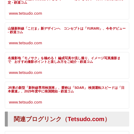
定 - 鉄道コム
www.tetsudo.com
山陽新幹線「こだま」新デザインへ コンセプトは「YURARI」、今冬デビュー
- 鉄道コム
www.tetsudo.com
名撮影地「モノサク」を極める！ 編成写真や流し撮り、イメージ写真撮影ま
で おすすめ撮影ポイントと楽しみ方をご紹介 - 鉄道コム
www.tetsudo.com
JR東の新型「新幹線専用検測車」、愛称は「SOAR」 検測運転スピードは「日
本最速」、2029年度中に検測開始 - 鉄道コム
www.tetsudo.com
関連ブログリンク（
Tetsudo.com
）