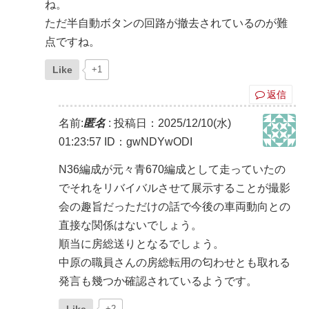
ね。
ただ半自動ボタンの回路が撤去されているのが難
点ですね。
Like
+1
返信
名前:
匿名
:
投稿日：2025/12/10(水)
01:23:57
ID：gwNDYwODI
N36編成が元々青670編成として走っていたの
でそれをリバイバルさせて展示することが撮影
会の趣旨だっただけの話で今後の車両動向との
直接な関係はないでしょう。
順当に房総送りとなるでしょう。
中原の職員さんの房総転用の匂わせとも取れる
発言も幾つか確認されているようです。
+2