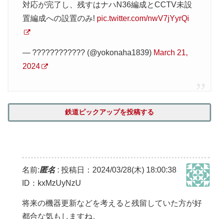
対応が完了し、残すはナハN36編成とCCTV未設
置編成への設置のみ!
pic.twitter.com/nwV7jYyrQi
— ???????????? (@yokonaha1839)
March 21,
2024
鉄道ピックアップを投稿する
名前:
匿名
:
投稿日：2024/03/28(木) 18:00:38
ID：kxMzUyNzU
将来の機器更新などを考えると残留していた方が好
都合な気もしますね。