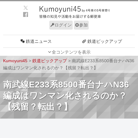
ログイン
参加
鉄道ニュース
鉄道ピックアップ
全コンテンツを表示
車両動向
施設動向
Kumoyuni45
>
鉄道ピックアップ
>
南武線E233系8500番台ナハN36
車両技術
路線探訪
編成はワンマン化されるのか？【残留？転出？】
ルール
サイトについて
南武線E233系8500番台ナハN36
編成はワンマン化されるのか？
【残留？転出？】