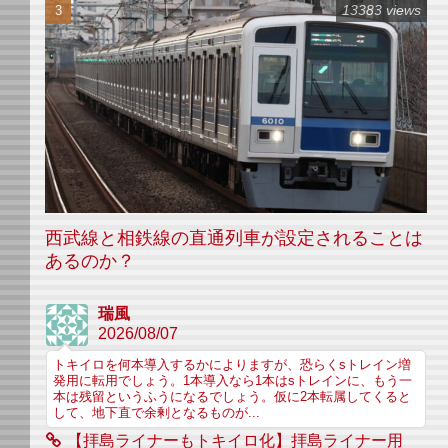
13383 views
西武線と相鉄線の直通列車が設定されることは
あるのか？
瑞風
2026/08/07
トキイロを何本導入するかによりますが、恐らくsトレイン増
発用に転用でしょう。1本導入なら1本はsトレインに、もう一
本は残留というふうになるでしょう。仮に2本転属してくると
して、地下直で余剰となるものが...
【拝島ライナーもトキイロ化】拝島ライナー用