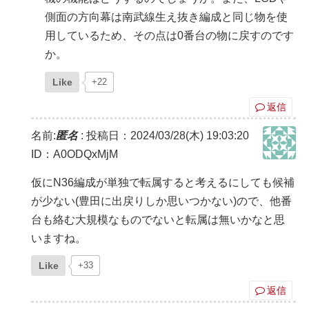
側面の方向幕は南武線生え抜き編成と同じ物を使
用しているため、その点は0番台の物に戻すのです
か。
Like
+22
返信
名前:
匿名
:
投稿日：2024/03/28(木) 19:03:20
ID：A0ODQxMjM
仮にN36編成が単独で転属すると考えるにしても候補
が少ない(豊田に出戻りしか思いつかない)ので、他番
台も絡む大規模なものでないと転属は無いかなと思
いますね。
Like
+33
返信