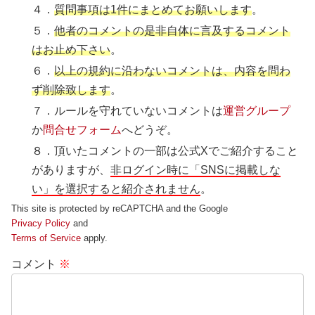
４．
質問事項は1件にまとめてお願いします
。
５．
他者のコメントの是非自体に言及するコメント
はお止め下さい
。
６．
以上の規約に沿わないコメントは、内容を問わ
ず削除致します
。
７．ルールを守れていないコメントは
運営グループ
か
問合せフォーム
へどうぞ。
８．頂いたコメントの一部は公式Xでご紹介すること
がありますが、
非ログイン時に「SNSに掲載しな
い」を選択すると紹介されません
。
This site is protected by reCAPTCHA and the Google
Privacy Policy
and
Terms of Service
apply.
コメント
※