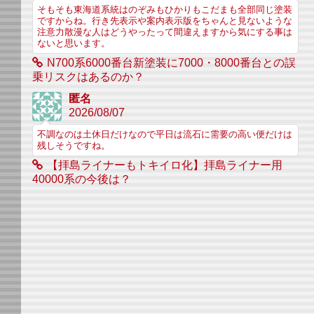
そもそも東海道系統はのぞみもひかりもこだまも全部同じ塗装
ですからね。行き先表示や案内表示版をちゃんと見ないような
注意力散漫な人はどうやったって間違えますから気にする事は
ないと思います。
N700系6000番台新塗装に7000・8000番台との誤
乗リスクはあるのか？
匿名
2026/08/07
不調なのは土休日だけなので平日は流石に需要の高い便だけは
残しそうですね。
【拝島ライナーもトキイロ化】拝島ライナー用
40000系の今後は？