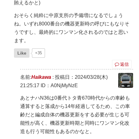
賄えるかと)
おそらく純粋に中原支所の予備増になるでしょう
ね。いずれ8000番台の機器更新時の呼びにもなりそ
うですし、最終的にワンマン化されるのではと思い
ます。
Like
+35
返信
名前:
Haikawa
:
投稿日：2024/03/28(木)
21:25:17
ID：A0NjMyNzE
あとナハN36は0番代トタ青670時代からの車齢も
通算すると落成から14年経過してるため、この車
齢だと編成自体の機器更新をする必要が生じる可
能性が高く、機器更新時期と同時にワンマン化改
造も行う可能性もあるのかなと。