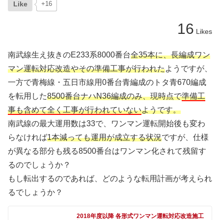
Like
+16
16
Likes
南武線生え抜きのE233系8000番台
全35本に、長編成ワン
マン運転対応改造やその準備工事が行われた
ようですが、
一方で青梅線・五日市線用0番台青編成のトタ青670編成
を転用した
8500番台ナハN36編成のみ、現時点で
準備工
事も含めて全く工事が行われていない
ようです。
南武線の最大運用数は33で、ワンマン運転開始後も変わ
らなければ
1本減っても運用が成立する状況
ですが、仕様
が異なる部分も残る8500番台はワンマン化されて残留す
るのでしょうか？
もし転出するのであれば、どのような転用計画が考えられ
るでしょうか？
2018年度以降 各形式ワンマン運転対応改造施工