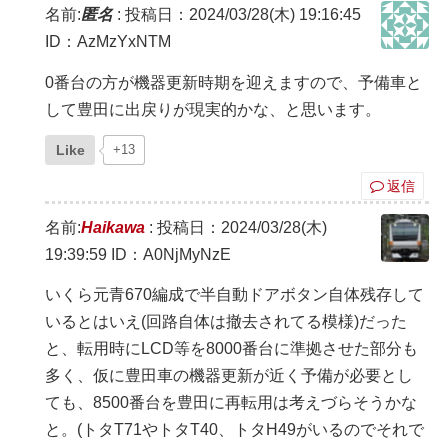
名前:
匿名
:
投稿日：2024/03/28(木) 19:16:45
ID：AzMzYxNTM
0番台の方が機器更新時期を迎えますので、予備車と
して豊田に出戻りが現実的かな、と思います。
Like
+13
返信
名前:
Haikawa
:
投稿日：2024/03/28(木)
19:39:59
ID：A0NjMyNzE
いくら元青670編成で半自動ドアボタン自体残存して
いるとはいえ(回路自体は撤去されてる模様)だった
と、転用時にLCD等を8000番台に準拠させた部分も
多く、仮に豊田車の機器更新が近く予備が必要とし
ても、8500番台を豊田に再転用は考えづらそうかな
と。(トタT71やトタT40、トタH49がいるのでそれで