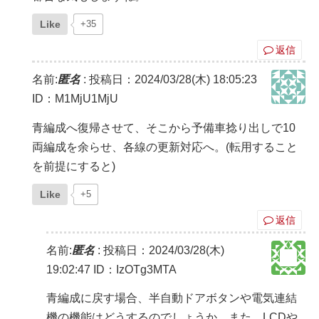
Like
+35
返信
名前:
匿名
:
投稿日：2024/03/28(木) 18:05:23
ID：M1MjU1MjU
青編成へ復帰させて、そこから予備車捻り出しで10
両編成を余らせ、各線の更新対応へ。(転用すること
を前提にすると)
Like
+5
返信
名前:
匿名
:
投稿日：2024/03/28(木)
19:02:47
ID：IzOTg3MTA
青編成に戻す場合、半自動ドアボタンや電気連結
機の機能はどうするのでしょうか。また、LCDや