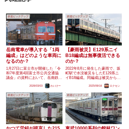
鉄道ピックアップ
鉄道ピックアップ
岳南電車が導入する「1両
【豪雨被災】E129系ニイ
編成」はどのような車両に
B18編成は無事復活できる
なるのか？
のか？
1月27日に富士市が開催した「令
2022年8月に発生した豪雨で、坂
和7年度第4回富士市公共交通協
町駅で水没被災をしたE129系ニ
議会」の資料において、岳南鉄道
イB18編成。同編成は被災から3
7000形の更新は1両編成の車両を
年が経った今も運用を離脱してい
2026/03/03
わいけー
2025/09/16
ロクセン
導入する形で実施されることが明
ます。床下機器まで完全に水没を
らかになりました。また、7000
したため、重大な故障が発生した
鉄道ピックアップ
鉄道ピックアップ
形の更新について同社は2025年7
可能性が考えられますが、未だに
月に「譲渡に向けて...
動きはありません。なお...
かつて労組が提言した215
東武10000系列の館林ワン