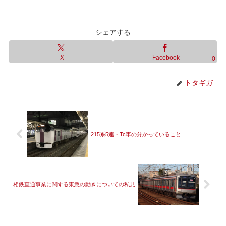
シェアする
X
Facebook
0
トタギガ
215系5連・Tc車の分かっていること
相鉄直通事業に関する東急の動きについての私見