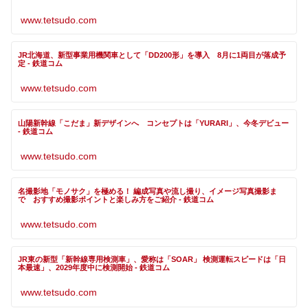
www.tetsudo.com
JR北海道、新型事業用機関車として「DD200形」を導入 8月に1両目が落成予
定 - 鉄道コム
www.tetsudo.com
山陽新幹線「こだま」新デザインへ コンセプトは「YURARI」、今冬デビュー
- 鉄道コム
www.tetsudo.com
名撮影地「モノサク」を極める！ 編成写真や流し撮り、イメージ写真撮影ま
で おすすめ撮影ポイントと楽しみ方をご紹介 - 鉄道コム
www.tetsudo.com
JR東の新型「新幹線専用検測車」、愛称は「SOAR」 検測運転スピードは「日
本最速」、2029年度中に検測開始 - 鉄道コム
www.tetsudo.com