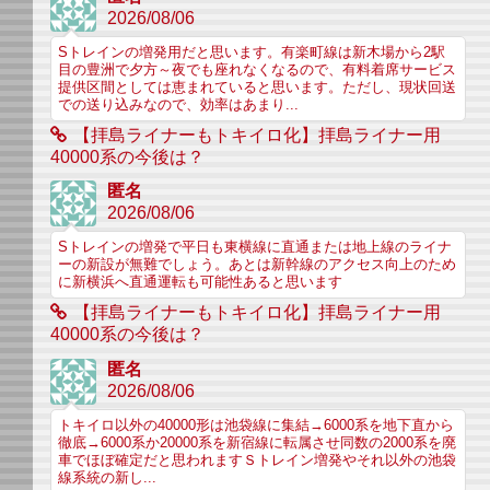
2026/08/06
Sトレインの増発用だと思います。有楽町線は新木場から2駅
目の豊洲で夕方～夜でも座れなくなるので、有料着席サービス
提供区間としては恵まれていると思います。ただし、現状回送
での送り込みなので、効率はあまり...
【拝島ライナーもトキイロ化】拝島ライナー用
40000系の今後は？
匿名
2026/08/06
Sトレインの増発で平日も東横線に直通または地上線のライナ
ーの新設が無難でしょう。あとは新幹線のアクセス向上のため
に新横浜へ直通運転も可能性あると思います
【拝島ライナーもトキイロ化】拝島ライナー用
40000系の今後は？
匿名
2026/08/06
トキイロ以外の40000形は池袋線に集結→6000系を地下直から
徹底→6000系か20000系を新宿線に転属させ同数の2000系を廃
車でほぼ確定だと思われますＳトレイン増発やそれ以外の池袋
線系統の新し...