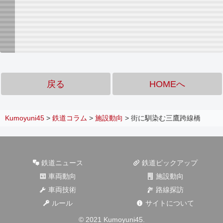
戻る
HOMEへ
Kumoyuni45
>
鉄道コラム
>
施設動向
>
街に馴染む三鷹跨線橋
鉄道ニュース
鉄道ピックアップ
車両動向
施設動向
車両技術
路線探訪
ルール
サイトについて
© 2021 Kumoyuni45.