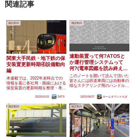
関連記事
施設動向
施設動向
連動装置って何?ATOSと
関東大手民鉄・地下鉄の保
か運行管理システムって
安装置更新時期④設備動向
何?(電車図鑑を読み終えた
編
初心者の方～確たる知識を
このノートを開いて読んで頂いた
本連載では、2022年末時点での
持ちたい方向け)
皆さんには鉄道車両には自動車の
情報を基に各社局・路線における
様なステアリング用のハンドルの
保安装置の更新時期を整理・考察
搭載が一切無く、レールや案内軌
します。今回はこれまでの設備動
条に従って走りポイント(分岐器
2023/01/02
SATS
2021/04/27
ホームタウンとちぎ
向を整理します。
とも言いますね)で進行方向を変
えて走っていることが基礎知識中
施設動向
施設動向
の基礎知識に備わっているか
な?...