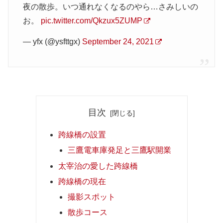
夜の散歩。いつ通れなくなるのやら…さみしいの
お。
pic.twitter.com/Qkzux5ZUMP
— yfx (@ysfttgx)
September 24, 2021
目次
跨線橋の設置
三鷹電車庫発足と三鷹駅開業
太宰治の愛した跨線橋
跨線橋の現在
撮影スポット
散歩コース