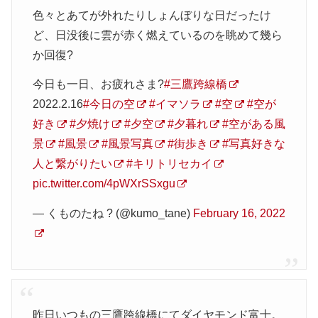
色々とあてが外れたりしょんぼりな日だったけ
ど、日没後に雲が赤く燃えているのを眺めて幾ら
か回復?
今日も一日、お疲れさま?
#三鷹跨線橋
2022.2.16
#今日の空
#イマソラ
#空
#空が
好き
#夕焼け
#夕空
#夕暮れ
#空がある風
景
#風景
#風景写真
#街歩き
#写真好きな
人と繋がりたい
#キリトリセカイ
pic.twitter.com/4pWXrSSxgu
— くものたね ? (@kumo_tane)
February 16, 2022
昨日いつもの三鷹跨線橋にてダイヤモンド富士。