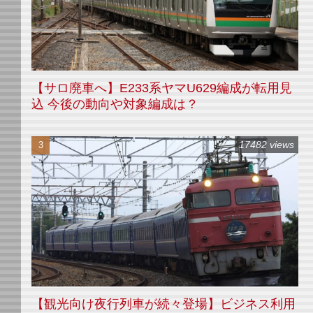
【サロ廃車へ】E233系ヤマU629編成が転用見
込 今後の動向や対象編成は？
17482 views
【観光向け夜行列車が続々登場】ビジネス利用