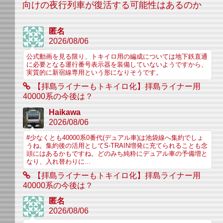
向けの夜行列車が復活する可能性はあるのか
匿名
2026/08/06
公式動画を見る限り、トキイロ用の編成については地下鉄直通
に必要となる運行番号表示器を装備していないようですから、
実質的に新宿線専用という形になりそうです。
【拝島ライナーもトキイロ化】拝島ライナー用
40000系の今後は？
Haikawa
2026/08/06
#少なくとも40000系0番代(デュアル車)は池袋線へ集約でしょ
うね。集約後の活用としてS-TRAIN増発に充てられることも念
頭にはあるかもですね。どのみち純粋にデュアル車の予備増と
なり、入れ替わりに...
【拝島ライナーもトキイロ化】拝島ライナー用
40000系の今後は？
匿名
2026/08/06