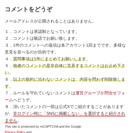
コメントをどうぞ
メールアドレスが公開されることはありません。
１．コメントは承認制となっています。
２．コメントは敬語でお願い致します。
３．1件のコメントへの返信は各アカウント1回までです。多様な
意見を並べるのが目的です。
４．
質問事項は1件にまとめてお願いします
。
５．
他者のコメントの是非自体に言及するコメントはお止め下さ
い
。
６．
以上の規約に沿わないコメントは、内容を問わず削除致しま
す
。
７．ルールを守れていないコメントは
運営グループ
か
問合せフォ
ーム
へどうぞ。
８．頂いたコメントの一部は公式Xでご紹介することがあります
が、
非ログイン時に「SNSに掲載しない」を選択すると紹介され
ません
。
This site is protected by reCAPTCHA and the Google
Privacy Policy
and