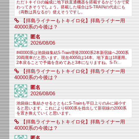
ただトキイロの編成に地下鉄直通機器を搭載するかどうかで変
わってきそうでしょう。搭載した場合はS-TRAINの代走にも
（両数は異なるが）使えそうですし。
【拝島ライナーもトキイロ化】拝島ライナー用
40000系の今後は？
匿名
2026/08/06
#40000系は池袋線集結S-Train増発20000系2本新宿線へ2000系
20両廃車だと思います。現在40050は14本。地下直は18運用。
2本戻ることで予備を含めてあと3本になりますね。S-Tr...
【拝島ライナーもトキイロ化】拝島ライナー用
40000系の今後は？
匿名
2026/08/06
池袋線に集結させるとともにS-Trainも平日上りのみに縮小す
ると思います。これにより6000系を捻出して新宿線の2000系
を置き換えていくと思います。
【拝島ライナーもトキイロ化】拝島ライナー用
40000系の今後は？
匿名