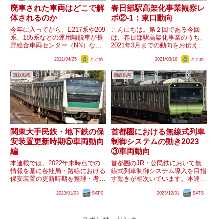
廃車された車両はどこで解
春日部駅高架化事業観察レ
体されるのか
ポ②-1：東口動向
今年に入ってから、E217系や209
こんにちは。第２回である今回
系、185系などの運用離脱車が長
は、春日部駅高架化事業のうち、
野総合車両センター（NN）など
2021年3月までの動向をお伝えし
に配給されるケースが相次いでい
ます。ここでは、主に東口の動向
2021/04/25
ととめ
2021/03/18
ととめ
ます。E217系の場合は、NN配給
について記述します。主に、 テ
後に多くが解体されている一方、
ナントビルの解体完了 移設先交
施設動向
施設動向
本稿執筆時点で185系は解体が確
番の新築工事完了 1番線ホーム売
認されていません...
店の閉店についてお伝えしま...
関東大手民鉄・地下鉄の保
首都圏における無線式列車
安装置更新時期⑤車両動向
制御システムの動き2023
編
③車両動向
本連載では、2022年末時点での
首都圏のJR・公民鉄において無
情報を基に各社局・路線における
線式列車制御システム導入を目指
保安装置の更新時期を整理・考察
す動きが相次いでいます。本連載
します。今回は車両動向と設備動
では、2023年の動きを総括する
2023/01/03
SATS
2023/12/31
SATS
向の関係を整理します。
ことで、在来線向け無線式列車制
御システムをめぐる現状を整理し
ます。今回は車両動向について振
り返ります。