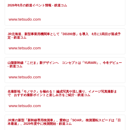
2026年8月の鉄道イベント情報 - 鉄道コム
www.tetsudo.com
JR北海道、新型事業用機関車として「DD200形」を導入 8月に1両目が落成予
定 - 鉄道コム
www.tetsudo.com
山陽新幹線「こだま」新デザインへ コンセプトは「YURARI」、今冬デビュー
- 鉄道コム
www.tetsudo.com
名撮影地「モノサク」を極める！ 編成写真や流し撮り、イメージ写真撮影ま
で おすすめ撮影ポイントと楽しみ方をご紹介 - 鉄道コム
www.tetsudo.com
JR東の新型「新幹線専用検測車」、愛称は「SOAR」 検測運転スピードは「日
本最速」、2029年度中に検測開始 - 鉄道コム