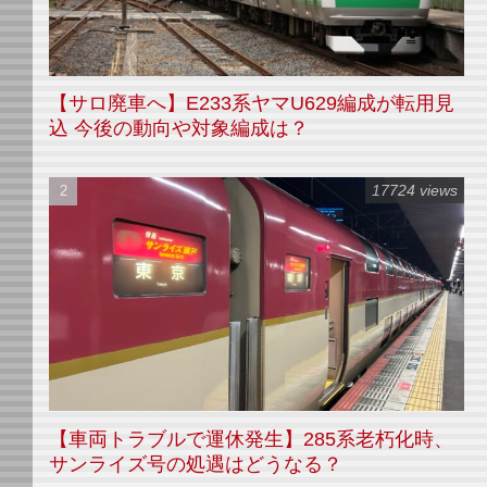
【サロ廃車へ】E233系ヤマU629編成が転用見
込 今後の動向や対象編成は？
17724 views
【車両トラブルで運休発生】285系老朽化時、
サンライズ号の処遇はどうなる？