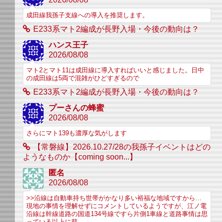
成田線我孫子支線への導入を推奨します。
E233系マト2編成が長野入場・今後の動向は？
ハンス王子
2026/08/08
マト2とマト11は成田線に導入すればいいと感じました。日中
の成田線は5両で混雑がひどすぎるので
E233系マト2編成が長野入場・今後の動向は？
プーさんの蜂蜜
2026/08/08
さらにマト139も濃厚な気がします
【常磐線】2026.10.27/28の我孫子イベントはどの
ようなものか【coming soon...】
匿名
2026/08/08
>>沿線は自動車持ち世帯がかなり多い裕福な地域ですから…
現地の事情を理解せずにコメントしているようですが、江ノ電
沿線は幹線道路の国道134号線ですら片側1車線と道路事情は思
っている以上に貧...