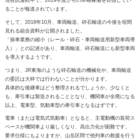
現在試運転中で、2019年度からの本格稼働を目指してい
ることが報道されています。
そして、2018年10月、車両輸送、砕石輸送の今後を垣間
見れる組合資料が公開されました。
「操車業務の縮小（レール・砕石・車両輸送用新型車両導
入）」との記述があり、車両輸送、砕石輸送にも新型車両
を導入するようです。
つまり、JR東海のような砕石輸送の機械化や、車両輸送
の委託は大枠では行わないことが分かります。
具体的な後継車はどう整理されるでしょうか。少なくと
も、牽引車は製造されることとなり、機関車が全廃になる
以上、電車型、気動車型の牽引車となるはずです。
電車（または電気式気動車）となると、主電動機の装荷ス
ペースが機関車より厳しくなり、高出力化が困難です。
要求仕様にもよりますが、山岳区間で他列車の救援を行う