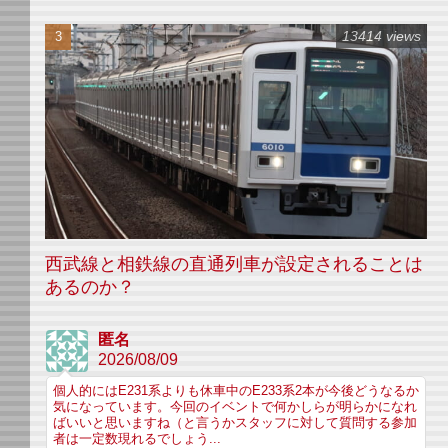
13414 views
西武線と相鉄線の直通列車が設定されることは
あるのか？
匿名
2026/08/09
個人的にはE231系よりも休車中のE233系2本が今後どうなるか
気になっています。今回のイベントで何かしらが明らかになれ
ばいいと思いますね（と言うかスタッフに対して質問する参加
者は一定数現れるでしょう...