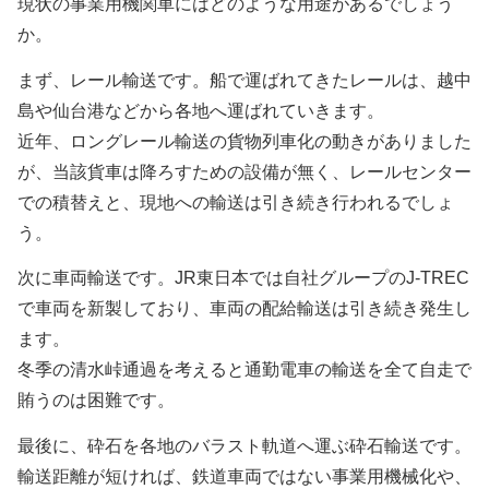
現状の事業用機関車にはどのような用途があるでしょう
か。
まず、レール輸送です。船で運ばれてきたレールは、越中
島や仙台港などから各地へ運ばれていきます。
近年、ロングレール輸送の貨物列車化の動きがありました
が、当該貨車は降ろすための設備が無く、レールセンター
での積替えと、現地への輸送は引き続き行われるでしょ
う。
次に車両輸送です。JR東日本では自社グループのJ-TREC
で車両を新製しており、車両の配給輸送は引き続き発生し
ます。
冬季の清水峠通過を考えると通勤電車の輸送を全て自走で
賄うのは困難です。
最後に、砕石を各地のバラスト軌道へ運ぶ砕石輸送です。
輸送距離が短ければ、鉄道車両ではない事業用機械化や、