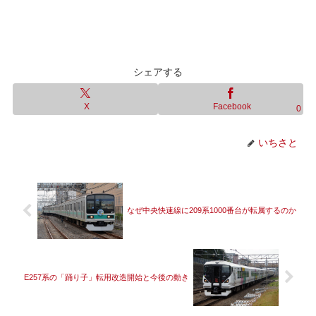
シェアする
X
Facebook
0
いちさと
なぜ中央快速線に209系1000番台が転属するのか
E257系の「踊り子」転用改造開始と今後の動き