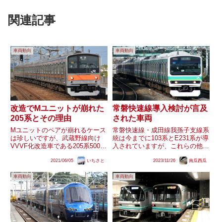
関連記事
車両動向
車両動向
改造でMユニットが崩れた
常磐快速線導入検討が言及
205系とその理由
された車両
Mユニットのペアが崩れるケース
常磐快速線・成田線我孫子支線系
は珍しいですが、武蔵野線向け
統は今までに103系とE231系が導
VVVF化改造車である205系5000
入されていますが、これらの他に
番台は、1組だけペアが崩れてい
も、過去に導入が検討されたこと
2021/06/05
いちさと
2023/11/26
南瓜西瓜
ます。推測される理由をまとめま
が商業誌の本職執筆記事内で明記
す。武蔵野線転属の最終局面武蔵
された車両系列が存在します。明
車両動向
車両動向
野線へ転入した205系は、大半が
記された車両・その１鉄道ファン
山手線からの転入車でし...
2004年7月号（通巻5...