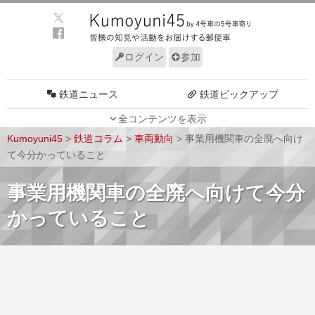
ログイン
参加
鉄道ニュース
鉄道ピックアップ
全コンテンツを表示
車両動向
施設動向
Kumoyuni45
>
鉄道コラム
>
車両動向
>
事業用機関車の全廃へ向け
車両技術
路線探訪
て今分かっていること
ルール
サイトについて
事業用機関車の全廃へ向けて今分
かっていること