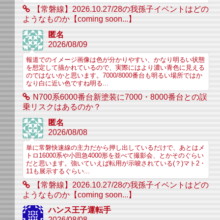
【常磐線】2026.10.27/28の我孫子イベントはどの
ようなものか【coming soon...】
匿名
2026/08/09
報道でのイメージ画像は色が分かりやすい、かなり明るい状態
を想定して描かれているので、実際にはより濃い青色に見える
のではないかと思います。7000/8000番台も明るい場所ではか
なり白に近い色ですね明る...
N700系6000番台新塗装に7000・8000番台との誤
乗リスクはあるのか？
匿名
2026/08/08
単に常磐快速線の主力だから押し出しているだけで、あとはメ
トロ16000系や小田急4000形を並べて撮影会、とかそのぐらい
だと思います。強いていえば転用が示唆されている(？)マト2・
11も展示するぐらい...
【常磐線】2026.10.27/28の我孫子イベントはどの
ようなものか【coming soon...】
ハンス王子運転手
2026/08/08