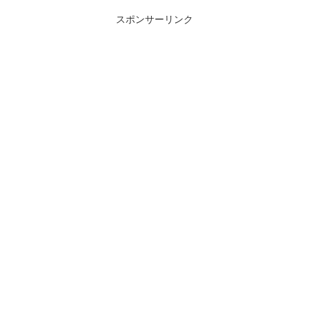
まれるところで、現況をま...
どといった、リニューアルとは程
遠い、必要最低限の延命措置と
スポンサーリンク
感...