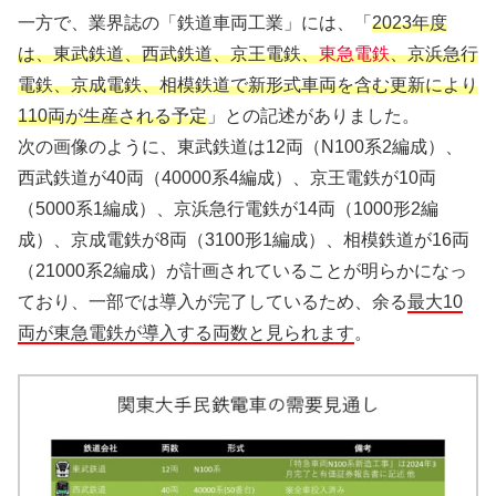
一方で、業界誌の「鉄道車両工業」には、「
2023年度
は、東武鉄道、西武鉄道、京王電鉄、
東急電鉄
、京浜急行
電鉄、京成電鉄、相模鉄道で新形式車両を含む更新により
110両が生産される予定
」との記述がありました。
次の画像のように、東武鉄道は12両（N100系2編成）、
西武鉄道が40両（40000系4編成）、京王電鉄が10両
（5000系1編成）、京浜急行電鉄が14両（1000形2編
成）、京成電鉄が8両（3100形1編成）、相模鉄道が16両
（21000系2編成）が計画されていることが明らかになっ
ており、一部では導入が完了しているため、余る
最大10
両が東急電鉄が導入する両数と見られます
。