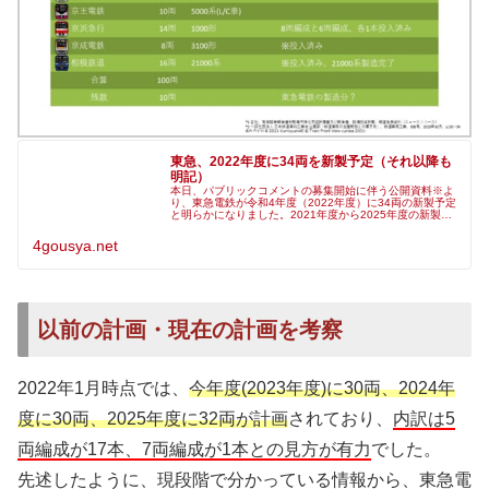
東急、2022年度に34両を新製予定（それ以降も
明記）
本日、パブリックコメントの募集開始に伴う公開資料※よ
り、東急電鉄が令和4年度（2022年度）に34両の新製予定
と明らかになりました。2021年度から2025年度の新製
（予定）両数も記載があります。来年度の内訳は「踏切及
び運転保安工事」代替車
4gousya.net
以前の計画・現在の計画を考察
2022年1月時点では、
今年度(2023年度)に30両、2024年
度に30両、2025年度に32両が計画
されており、
内訳は5
両編成が17本、7両編成が1本との見方が有力
でした。
先述したように、現段階で分かっている情報から、
東急電