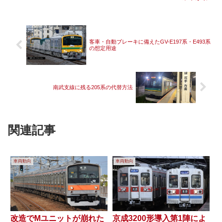
客車・自動ブレーキに備えたGV-E197系・E493系
の想定用途
南武支線に残る205系の代替方法
関連記事
車両動向
車両動向
改造でMユニットが崩れた
京成3200形導入第1陣によ