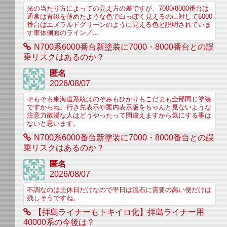
光の当たり方によっての見え方の差ですが、7000/8000番台は
通常は青磁を薄めたような色で白っぽく見えるのに対して6000
番台はエメラルドグリーンのように見える色と説明されていま
す車体側面のライン／...
N700系6000番台新塗装に7000・8000番台との誤
乗リスクはあるのか？
匿名
2026/08/07
そもそも東海道系統はのぞみもひかりもこだまも全部同じ塗装
ですからね。行き先表示や案内表示版をちゃんと見ないような
注意力散漫な人はどうやったって間違えますから気にする事は
ないと思います。
N700系6000番台新塗装に7000・8000番台との誤
乗リスクはあるのか？
匿名
2026/08/07
不調なのは土休日だけなので平日は流石に需要の高い便だけは
残しそうですね。
【拝島ライナーもトキイロ化】拝島ライナー用
40000系の今後は？