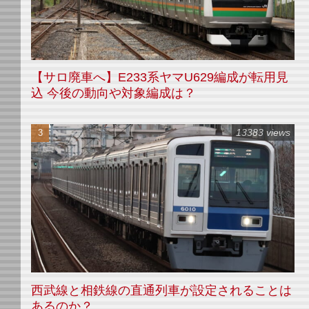
【サロ廃車へ】E233系ヤマU629編成が転用見
込 今後の動向や対象編成は？
13383 views
西武線と相鉄線の直通列車が設定されることは
あるのか？