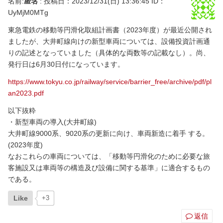
名前:
匿名
:
投稿日：2023/12/31(日) 13:36:45
ID：
UyMjM0MTg
東急電鉄の移動等円滑化取組計画書（2023年度）が最近公開され
ましたが、大井町線向けの新型車両については、設備投資計画通
りの記述となっていました（具体的な両数等の記載なし）。尚、
発行日は6月30日付になっています。
https://www.tokyu.co.jp/railway/service/barrier_free/archive/pdf/pl
an2023.pdf
以下抜粋
・新型車両の導入(大井町線)
大井町線9000系、9020系の更新に向け、車両新造に着手 する。
(2023年度)
なおこれらの車両については、「移動等円滑化のために必要な旅
客施設又は車両等の構造及び設備に関する基準」に適合するもの
である。
Like
+3
返信