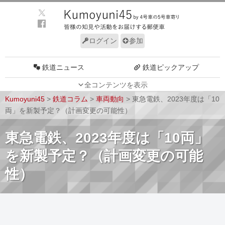
ログイン
参加
鉄道ニュース
鉄道ピックアップ
全コンテンツを表示
車両動向
施設動向
Kumoyuni45
>
鉄道コラム
>
車両動向
>
東急電鉄、2023年度は「10
車両技術
路線探訪
両」を新製予定？（計画変更の可能性）
ルール
サイトについて
東急電鉄、2023年度は「10両」
を新製予定？（計画変更の可能
性）