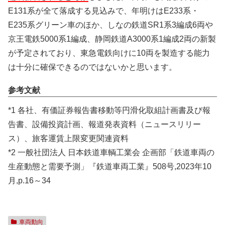
E131系が全て落成する見込みで、年明けはE233系・
E235系グリーン車のほか、しなの鉄道SR1系3編成6両や
京王電鉄5000系1編成、静岡鉄道A3000系1編成2両の新製
が予定されており、東急電鉄向けに10両を製造する能力
は十分に確保できるのではないかと思います。
参考文献
*1 各社、有価証券報告書移動等円滑化取組計画書及び報
告書、設備投資計画、報道発表資料（ニュースリリー
ス）、旅客運賃上限変更関連資料
*2 一般社団法人 日本鉄道車輌工業会 企画部「鉄道車両の
生産動態と需要予測」『鉄道車両工業』508号,2023年10
月,p.16～34
車両動向