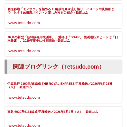
名撮影地「モノサク」を極める！ 編成写真や流し撮り、イメージ写真撮影ま
で おすすめ撮影ポイントと楽しみ方をご紹介 - 鉄道コム
www.tetsudo.com
JR東の新型「新幹線専用検測車」、愛称は「SOAR」 検測運転スピードは「日
本最速」、2029年度中に検測開始 - 鉄道コム
www.tetsudo.com
関連ブログリンク（
Tetsudo.com
）
伊豆急行 2100系R5編成 THE ROYAL EXPRESS 甲種輸送／2026年6月23日
（火） - 鉄道コム
www.tetsudo.com
東急 6020系6161編成 甲種輸送／2026年6月2日（火） - 鉄道コム
www.tetsudo.com