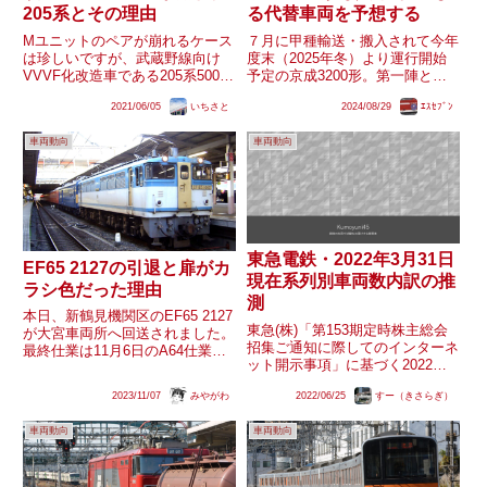
205系とその理由
る代替車両を予想する
Mユニットのペアが崩れるケース
７月に甲種輸送・搬入されて今年
は珍しいですが、武蔵野線向け
度末（2025年冬）より運行開始
VVVF化改造車である205系5000
予定の京成3200形。第一陣とな
番台は、1組だけペアが崩れてい
る3204編成・3205－3206号車
2021/06/05
いちさと
2024/08/29
ｴｽｾﾌﾞﾝ
ます。推測される理由をまとめま
（便宜上の仮名）は計6両での導
す。武蔵野線転属の最終局面武蔵
入となりましたが、それによって
車両動向
車両動向
野線へ転入した205系は、大半が
何が代替されるかも注目されてい
山手線からの転入車でし...
ます。今回は320...
東急電鉄・2022年3月31日
EF65 2127の引退と扉がカ
現在系列別車両数内訳の推
ラシ色だった理由
測
本日、新鶴見機関区のEF65 2127
東急(株)「第153期定時株主総会
が大宮車両所へ回送されました。
招集ご通知に際してのインターネ
最終仕業は11月6日のA64仕業で
ット開示事項」に基づく2022年3
した。最終全検は2017年2月で、
月31日現在系列別車両数内訳の
最終台検はA2台検で2022年3月で
2023/11/07
みやがわ
2022/06/25
すー（きさらぎ）
推測
す。全検目安の6年から時間が経
っていますが、A2台検前に検査
車両動向
車両動向
期限を延...