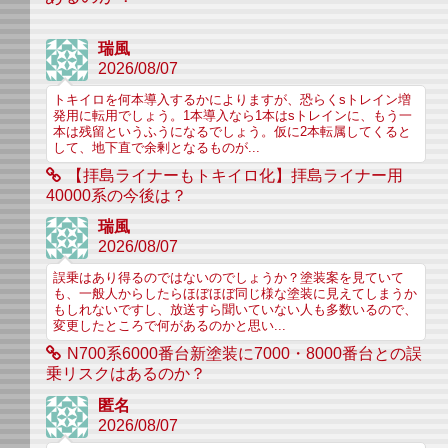
瑞風
2026/08/07
トキイロを何本導入するかによりますが、恐らくsトレイン増
発用に転用でしょう。1本導入なら1本はsトレインに、もう一
本は残留というふうになるでしょう。仮に2本転属してくると
して、地下直で余剰となるものが...
【拝島ライナーもトキイロ化】拝島ライナー用
40000系の今後は？
瑞風
2026/08/07
誤乗はあり得るのではないのでしょうか？塗装案を見ていて
も、一般人からしたらほぼほぼ同じ様な塗装に見えてしまうか
もしれないですし、放送すら聞いていない人も多数いるので、
変更したところで何があるのかと思い...
N700系6000番台新塗装に7000・8000番台との誤
乗リスクはあるのか？
匿名
2026/08/07