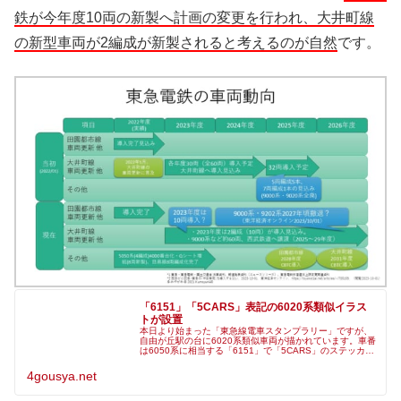
鉄が今年度10両の新製へ計画の変更を行われ、大井町線
の新型車両が2編成が新製されると考えるのが自然
です。
「6151」「5CARS」表記の6020系類似イラス
トが設置
本日より始まった「東急線電車スタンプラリー」ですが、
自由が丘駅の台に6020系類似車両が描かれています。車番
は6050系に相当する「6151」で「5CARS」のステッカー
が貼られており、運用番号も各駅停車用です（スタンプ設
置駅の関係か、行先
4gousya.net