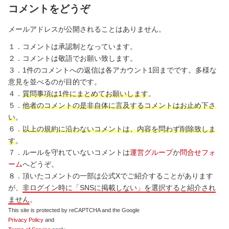
コメントをどうぞ
メールアドレスが公開されることはありません。
１．コメントは承認制となっています。
２．コメントは敬語でお願い致します。
３．1件のコメントへの返信は各アカウント1回までです。多様な
意見を並べるのが目的です。
４．
質問事項は1件にまとめてお願いします
。
５．
他者のコメントの是非自体に言及するコメントはお止め下さ
い
。
６．
以上の規約に沿わないコメントは、内容を問わず削除致しま
す
。
７．ルールを守れていないコメントは
運営グループ
か
問合せフォ
ーム
へどうぞ。
８．頂いたコメントの一部は公式Xでご紹介することがあります
が、
非ログイン時に「SNSに掲載しない」を選択すると紹介され
ません
。
This site is protected by reCAPTCHA and the Google
Privacy Policy
and