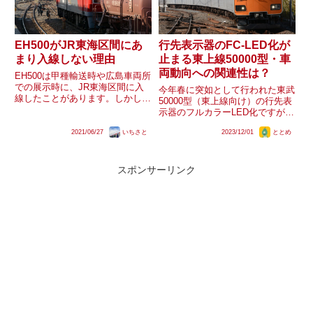
EH500がJR東海区間にあ
行先表示器のFC-LED化が
まり入線しない理由
止まる東上線50000型・車
両動向への関連性は？
EH500は甲種輸送時や広島車両所
での展示時に、JR東海区間に入
今年春に突如として行われた東武
線したことがあります。しかしな
50000型（東上線向け）の行先表
がら、門司～大宮の入出場回送は
示器のフルカラーLED化ですが、
北陸本線経由で、JR東海区間を
春に行われた4編成を最後に更新
避けるような形で実施されていま
2021/06/27
いちさと
2023/12/01
ととめ
が行われていません。動向を整理
す。今までの経緯をまとめます。
したうえで、車両動向との関連性
屋根上機器を取り外した広島...
を検討します。行先表示器のフル
カラーLED化2023年...
スポンサーリンク