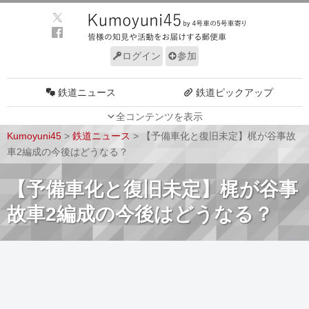
ログイン
参加
鉄道ニュース
鉄道ピックアップ
全コンテンツを表示
車両動向
施設動向
Kumoyuni45
>
鉄道ニュース
>
【予備車化と復旧未定】梶が谷事故
車両技術
路線探訪
車2編成の今後はどうなる？
ルール
サイトについて
【予備車化と復旧未定】梶が谷事
故車2編成の今後はどうなる？