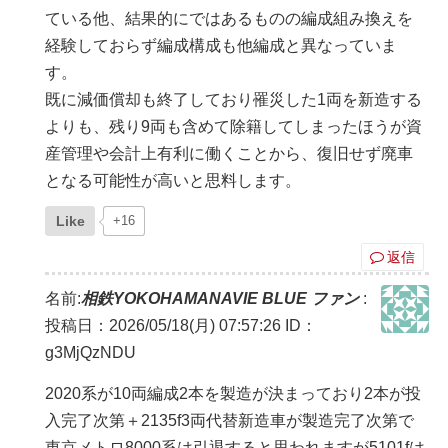
ている他、結果的にではあるものの編成組み換えを
経験しておらず編成構成も他編成と異なっていま
す。
既に減価償却も終了しており罹災した1両を新造する
よりも、残り9両も含めて除籍してしまったほうが資
産管理や会計上有利に働くことから、復旧せず廃車
となる可能性が高いと思料します。
Like
+16
返信
名前:
相鉄YOKOHAMANAVIE BLUE ファン
:
投稿日：2026/05/18(月) 07:57:26
ID：
g3MjQzNDU
2020系が10両編成2本を製造が決まっており2本が投
入完了次第＋2135f3両代替新造車が製造完了次第で
東京メトロ8000系は引退すると思われますが5101fは