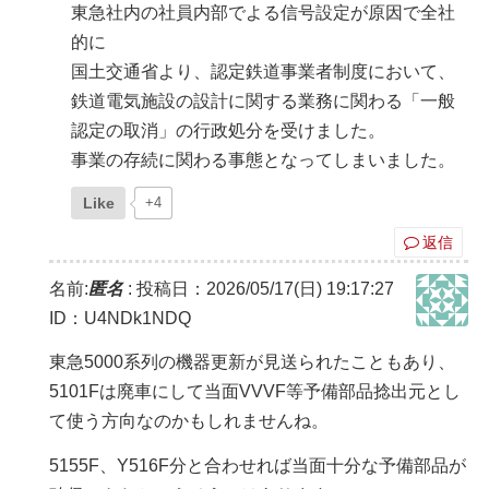
東急社内の社員内部でよる信号設定が原因で全社
的に
国土交通省より、認定鉄道事業者制度において、
鉄道電気施設の設計に関する業務に関わる「一般
認定の取消」の行政処分を受けました。
事業の存続に関わる事態となってしまいました。
Like
+4
返信
名前:
匿名
:
投稿日：2026/05/17(日) 19:17:27
ID：U4NDk1NDQ
東急5000系列の機器更新が見送られたこともあり、
5101Fは廃車にして当面VVVF等予備部品捻出元とし
て使う方向なのかもしれませんね。
5155F、Y516F分と合わせれば当面十分な予備部品が