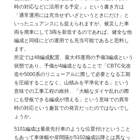
時の対応などに活用する予定」』という書き方は
「通常運用には充当せずいざというときにだけ」と
いったニュアンスにも捉えられますが、被災した車
両を廃車にして3両を新造するのであれば、健全な他
編成と同様にどの運用でも充当可能であると思料し
ます。
所定では48編成配置、最大45運用の予備3編成という
状態であり、予備が4編成となることで「CBTC化改
造や5000系のリニューアルに際して必要となる工期
を圧縮することなく、山積みを平準化する」という
意味での工事工程の維持、「大幅なダイヤ乱れの際
にも登板できる編成が増える」という意味での異常
時の対応という趣旨での発言だったのではないでし
ょうか。
5101編成は量産先行車のような位置付けということ
もあって車体幅や扉間隔が5102編成以降とは異なっ