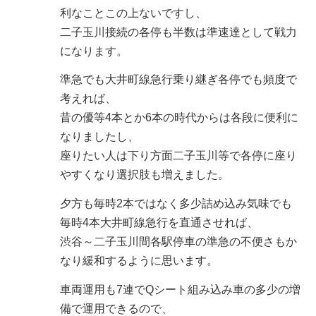
利なことこの上ないですし、
二子玉川接続の各停も半数は準速達として戦力
になります。
準急でも大井町線急行乗り継ぎ各停でも頻度で
考えれば、
昔の優等4本とか6本の時代からは各段に便利に
なりましたし、
座りたい人は下り方面二子玉川等で各停に座り
やすくなり選択肢も増えました。
夕方も毎時2本ではなく多少詰め込み気味でも
毎時4本大井町線急行を直通させれば、
渋谷～二子玉川間各駅停車の準急の不便さもか
なり緩和するように思います。
車両運用も7連でQシート組み込み車の多少の増
備で運用できるので、