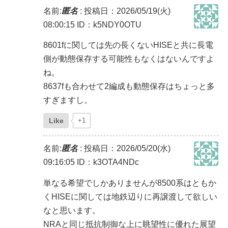
名前:
匿名
:
投稿日：2026/05/19(火)
08:00:15
ID：k5NDY0OTU
8601fに関しては先の長くないHISEと共に長電
側が動態保存する可能性もなくはないんですよ
ね。
8637fも合わせて2編成も動態保存はちょっと多
すぎますし。
Like
+1
名前:
匿名
:
投稿日：2026/05/20(水)
09:16:05
ID：k3OTA4NDc
単なる希望でしかありませんが8500系はともか
くHISEに関しては地鉄辺りに再譲渡して欲しい
なと思います。
NRAと同じ抵抗制御な上に眺望性に優れた展望