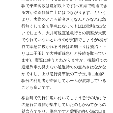
駅で乗降客数は鷺沼以上です)へ直結で輸送でき
る方が沿線価値向上にはつながります。という
より、実際のところ前者さえなんとかなれば急
行無くして全て準急になってもほぼ批判は出な
いでしょう。大井町線直通急行との調整が大変
でやれていないというのが実情でしょうが(梶が
谷で準急に抜かれる各停は原則上りは鷺沼・下
りは二子玉川で大井町線急行と接続を取ってい
ます)。実際に使うとわかりますが、桜新町での
通過列車の見えない通過待ちの無為さはなかな
かですし、上り急行発車後の二子玉川に通過3
駅分の利用者が滞留してホームが混雑している
ことも多いです。
桜新町で先行に追い付いてしまう急行の頃はそ
の急行に混雑が集中していたのもかねてからの
懸念点であり、準急ですと需要の多い溝の口ま