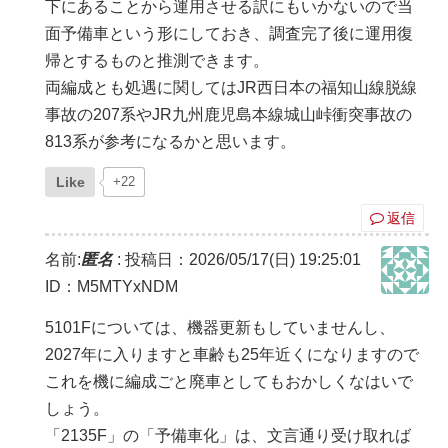
下にあることから運用させる訳にもいかないので当
面予備車という形にしておき、調査完了後に運用復
帰とするものと推測できます。
両編成とも処遇に関してはJR西日本の福知山線脱線
事故の207系やJR九州鹿児島本線城山峠衝突事故の
813系が参考になるかと思います。
Like
+22
返信
名前:
匿名
:
投稿日：2026/05/17(日) 19:25:01
ID：M5MTYxNDM
5101Fについては、機器更新もしていませんし、
2027年に入りますと車齢も25年近くになりますので
これを機に編成ごと廃車としてもおかしくなはいで
しょう。
「2135F」の「予備車化」は、文言通り受け取れば