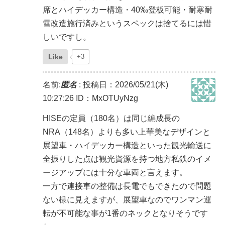
席とハイデッカー構造・40‰登板可能・耐寒耐
雪改造施行済みというスペックは捨てるには惜
しいですし。
Like
+3
名前:
匿名
:
投稿日：2026/05/21(木)
10:27:26
ID：MxOTUyNzg
HISEの定員（180名）は同じ編成長の
NRA（148名）よりも多い上華美なデザインと
展望車・ハイデッカー構造といった観光輸送に
全振りした点は観光資源を持つ地方私鉄のイメ
ージアップには十分な車両と言えます。
一方で連接車の整備は長電でもできたので問題
ない様に見えますが、展望車なのでワンマン運
転が不可能な事が1番のネックとなりそうです