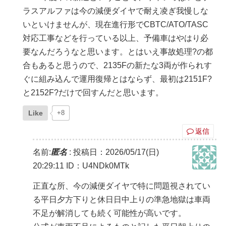
ラスアルファは今の減便ダイヤで耐え凌ぎ我慢しな
いといけませんが、現在進行形でCBTC/ATO/TASC
対応工事などを行っている以上、予備車はやはり必
要なんだろうなと思います。とはいえ事故処理?の都
合もあると思うので、2135Fの新たな3両が作られす
ぐに組み込んで運用復帰とはならず、最初は2151F?
と2152F?だけで回すんだと思います。
Like
+8
返信
名前:
匿名
:
投稿日：2026/05/17(日)
20:29:11
ID：U4NDk0MTk
正直な所、今の減便ダイヤで特に問題視されてい
る平日夕方下りと休日日中上りの準急地獄は車両
不足が解消しても続く可能性が高いです。