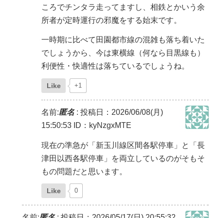
ころでチンタラ走ってますし、相鉄とかいう余
所者が定時運行の邪魔をする始末です。
一時期に比べて田園都市線の混雑も落ち着いた
でしょうから、今は東横線（何なら目黒線も）
利便性・快適性は落ちているでしょうね。
Like
+1
名前:
匿名
:
投稿日：2026/06/08(月)
15:50:53
ID：kyNzgxMTE
現在の準急が「新玉川線区間各駅停車」と「長
津田以西各駅停車」を両立しているのがそもそ
もの問題だと思います。
Like
0
名前:
匿名
:
投稿日：2026/05/17(日) 20:55:32