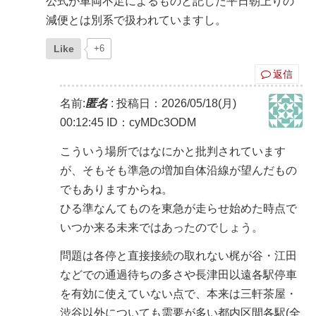
公式が車両不足によるものと記した平日朝上りの
減便とは別系で扱われていますし。
Like
+6
返信
名前:
匿名
:
投稿日：2026/05/18(月)
00:12:45
ID：cyMDc3ODM
こういう場所ではなにかと批判されています
が、そもそも準急の増加自体沿線が望んだもの
でもありますからね。
ひる準なんてものを東急が走らせ始めた時点で
いつか来る未来ではあったのでしょう。
問題は各停と直接接続の取れない梶が谷・江田
などでの通過待ちの多さや長津田以遠各駅停車
を有効に使えていない点で、本来は三軒茶屋・
渋谷以外についても需要が多い都内区間各駅(全