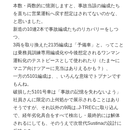
本数・両数的に憶測しますと、事故当該の編成たち
を直ちに営業運転へ戻す想定はされてないのかな、
と思いました。
新造の10連2本で事故編成たちのリカバリーをしつ
つ、
3両を取り換えた2135編成は「予備車」と。ってこと
は乗務員訓練専用編成化や今後想定されるワンマン
運転化のテストピースとして使われたり（たま〜に
マニア向けツアーに充当はありえるかも？）、
一方の5101編成は、、いろんな意味でトプナンです
もんね。
破損した5101号車は「事故の記憶を失わないよう」
社員さんに限定の上何処かで展示されることはあり
そうですが、それ以外の9両は..J-TRECに取り込ん
で、経年劣化具合をすべて検出し・最終的には解体
されるにしても、そのうえで次世代Sustinaの設計に