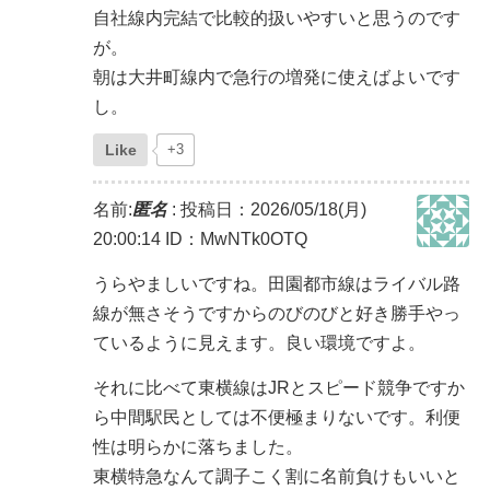
自社線内完結で比較的扱いやすいと思うのです
が。
朝は大井町線内で急行の増発に使えばよいです
し。
Like
+3
名前:
匿名
:
投稿日：2026/05/18(月)
20:00:14
ID：MwNTk0OTQ
うらやましいですね。田園都市線はライバル路
線が無さそうですからのびのびと好き勝手やっ
ているように見えます。良い環境ですよ。
それに比べて東横線はJRとスピード競争ですか
ら中間駅民としては不便極まりないです。利便
性は明らかに落ちました。
東横特急なんて調子こく割に名前負けもいいと