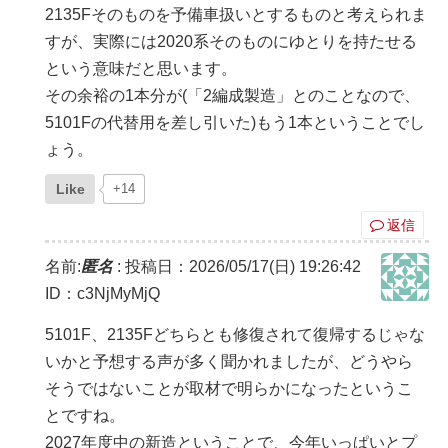
2135Fそのものを予備車扱いとするものと考えられま
すが、実際には2020系そのものにゆとりを持たせる
という意味だと思います。
その余裕の1本分が(「2編成製造」とのことなので、
5101Fの代替用を差し引いた)もう1本ということでし
ょう。
Like
+14
返信
名前:
匿名
:
投稿日：2026/05/17(日) 19:26:42
ID：c3NjMyMjQ
5101F、2135Fどちらとも修復されて復帰するじゃな
いかと予想する声が多く聞かれましたが、どうやら
そうではないことが取材で明らかになったというこ
とですね。
2027年度中の新造ということで、今年いっぱいとプ