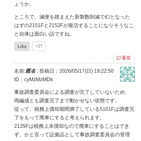
ょうか。
ところで、減便を踏まえた新製数削減で幻となった
はずの2151Fと2152Fが復活することになりそうなこ
と自体は面白い話ですね。
Like
+27
返信
名前:
匿名
:
投稿日：2026/05/17(日) 19:22:50
ID：cyMzMzMDk
事故調査委員会による調査が完了していないため、
両編成とも調査完了まで動かせない状態です。
従って、税務上償却期間満了している5101Fは調査完
了をもって廃車にすると考えられます。
2135Fは税務上未償却なので廃車にすることはでき
ず、かと言って証拠品として事故調査委員会の管理