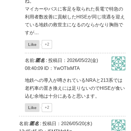
ね。
マイカーやバスに客足を取られた長電で特急の
利用者数改善に貢献したHISEが同じ境遇を迎え
ている地鉄の救世主になるのならかなり胸熱で
すが…
Like
+2
名前:
匿名
:
投稿日：2026/05/22(金)
08:40:09
ID：YwOTIxMTA
地鉄への導入が噂されているNRAと213系では
老朽車の置き換えには足りないのでHISEが食い
込む余地は十分にあると思います。
Like
+2
名前:
匿名
:
投稿日：2026/05/20(水)