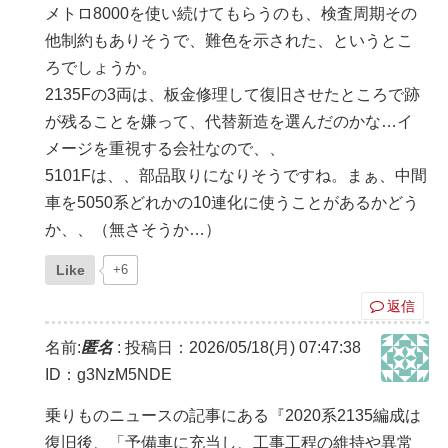
メトロ8000を使い続けてもらうのも、検査周期その
他制約もありそうで、難色を示された、というとこ
ろでしょうか。
2135Fの3両は、板金修理して復旧させたところで跡
が残ることを嫌って、代替新造を選んだのかな…イ
メージを重視する会社なので、、
5101Fは、、部品取りになりそうですね。まぁ、中間
車を5050系どれかの10連化に使うことがあるかどう
か、、（無さそうか…）
Like
+6
返信
名前:
匿名
:
投稿日：2026/05/18(月) 07:47:38
ID：g3NzM5NDE
乗りものニュースの記事にある『2020系2135編成は
復旧後、「予備車に充当し、工事工程の維持や異常