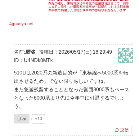
既報の通り、東急電鉄は今年度の設備投資計画にて「前年
１０月に発生した田園都市線梶が谷駅構内における列車衝
突事故で損傷した当社所属車両の修繕や新造を行います」
と発表しましたが、今日乗りものニュースの取材によって
2020系計23両を新造すること
4gousya.net
名前:
匿名
:
投稿日：2026/05/17(日) 18:29:49
ID：U4NDk0MTk
5101fは2020系の新造目的が「東横線へ5000系を転
出させるため」でない限り厳しいですね。
また急遽残留することとなった営団8000系もベース
となった6000系より先に今年中に引退するでしょ
う。
Like
+10
返信