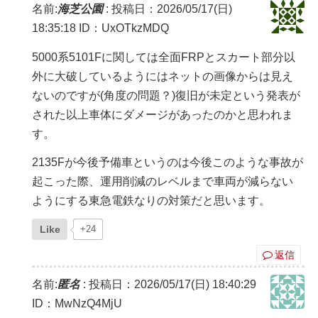
名前:
海芝公園
:
投稿日：2026/05/17(日)
18:35:18
ID：UxOTkzMDQ
5000系5101Fに関しては全面FRPとスカート部分以
外に大破しているようにはネットの画像からは見え
ないのですが(角度の問題？)復旧が未定という発表が
された以上車体にダメージがあったのかと思われま
す。
2135Fが今後予備車というのは今後このような事故が
起こった際、運用削減のレベルまで車両が減らない
ようにする東急電鉄なりの対策だと思います。
Like
+24
返信
名前:
匿名
:
投稿日：2026/05/17(日) 18:40:29
ID：MwNzQ4MjU