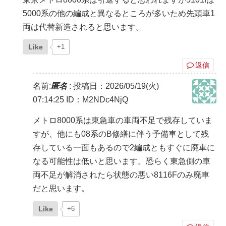
5000系の他の編成と異なるところが多いため先頭車1
両は代替新造されると思います。
Like
+1
返信
名前:
匿名
:
投稿日：2026/05/19(火)
07:14:25
ID：M2NDc4NjQ
メトロ8000系は東急車の車両不足で残存していま
すが、他にも08系のB修繕に伴う予備車として残
存している一面もあるので2編成ともすぐに廃車に
なる可能性は低いと思います。恐らく東急側の車
両不足が解消されたら状態の悪い8116Fのみ廃車
だと思います。
Like
+6