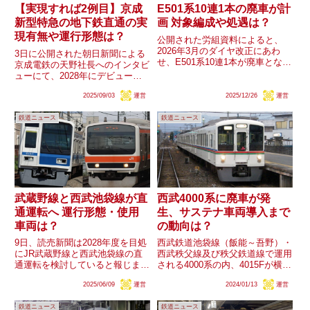
【実現すれば2例目】京成
E501系10連1本の廃車が計
新型特急の地下鉄直通の実
画 対象編成や処遇は？
現有無や運行形態は？
公開された労組資料によると、
2026年3月のダイヤ改正にあわ
3日に公開された朝日新聞による
せ、E501系10連1本が廃車となる
京成電鉄の天野社長へのインタビ
ことが明らかとなりました。
ューにて、2028年にデビュー予
E501系は5連に廃車が発生してい
定の成田空港と押上を結ぶ新型特
ましたが、10連では初めての事
2025/09/03
運営
2025/12/26
運営
急は都営浅草線への直通運転も視
になります。果たしてその対象編
野に入れていることが明かされま
成はどうなるのか、また5...
鉄道ニュース
鉄道ニュース
した。実現すれば特急形車両によ
る地下鉄への直通運転は東京メ...
武蔵野線と西武池袋線が直
西武4000系に廃車が発
通運転へ 運行形態・使用
生、サステナ車両導入まで
車両は？
の動向は？
9日、読売新聞は2028年度を目処
西武鉄道池袋線（飯能～吾野）・
にJR武蔵野線と西武池袋線の直
西武秩父線及び秩父鉄道線で運用
通運転を検討していると報じまし
される4000系の内、4015Fが横瀬
た。両線は新秋津駅～所沢駅間に
車両基地に臨時回送されました。
2025/06/09
運営
2024/01/13
運営
甲種輸送用の連絡線で繋がってお
同系列はサステナ車両（東急電鉄
り、それを活用するようです。こ
9000系・9020系）の導入により
鉄道ニュース
鉄道ニュース
の直通運転が実現することによる
置き換えられる予定ですが、これ