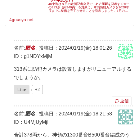
JR東海は今日の定例記者会見で、名古屋駅を発着する全て
の313系（約340両）を対象に、車内防犯カメラを2028年
度までに整備を完了させることを発表しました。3月のダ
イヤ改正で中央線の名古屋口は全ての列車が315系に統一
されるため、名古屋駅
4gousya.net
名前:
匿名
:
投稿日：2024/01/19(金) 18:01:26
ID：g1NDYxMjM
313系に防犯カメラは設置しますがリニューアルする
でしょうか。
Like
+2
返信
名前:
匿名
:
投稿日：2024/01/19(金) 18:21:58
ID：U4MjUyMjI
合計378両から、神領の1300番台B500番台編成のう