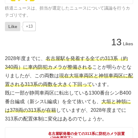
鉄道ニュースは、担当が選定したニュースについて議論を行うカ
テゴリです。
Like
+13
13
Likes
2028年度までに、
名古屋駅を発着する全ての313系（約
340両）に車内防犯カメラが整備される
ことが明らかとな
りましたが、この両数は
現在大垣車両区と神領車両区に配
置される313系の両数を大きく下回って
います。
既に一部が静岡車両区に転出している1300番台シンB400
番台編成（新シスL編成）を全て抜いても、
大垣と神領に
は378両の313系が在籍
していますが、2028年度までに
313系の配置体制に変化はあるのでしょうか。
名古屋駅発着の全ての313系に防犯カメラ設置
（28年度完了）