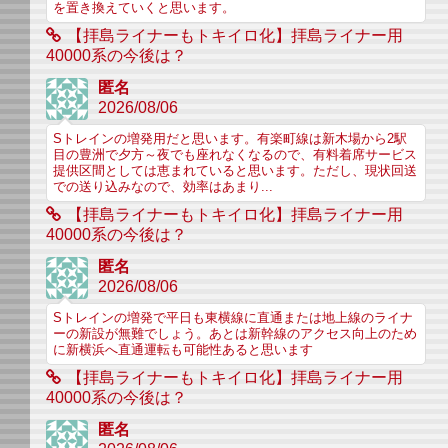
を置き換えていくと思います。
【拝島ライナーもトキイロ化】拝島ライナー用
40000系の今後は？
匿名
2026/08/06
Sトレインの増発用だと思います。有楽町線は新木場から2駅
目の豊洲で夕方～夜でも座れなくなるので、有料着席サービス
提供区間としては恵まれていると思います。ただし、現状回送
での送り込みなので、効率はあまり...
【拝島ライナーもトキイロ化】拝島ライナー用
40000系の今後は？
匿名
2026/08/06
Sトレインの増発で平日も東横線に直通または地上線のライナ
ーの新設が無難でしょう。あとは新幹線のアクセス向上のため
に新横浜へ直通運転も可能性あると思います
【拝島ライナーもトキイロ化】拝島ライナー用
40000系の今後は？
匿名