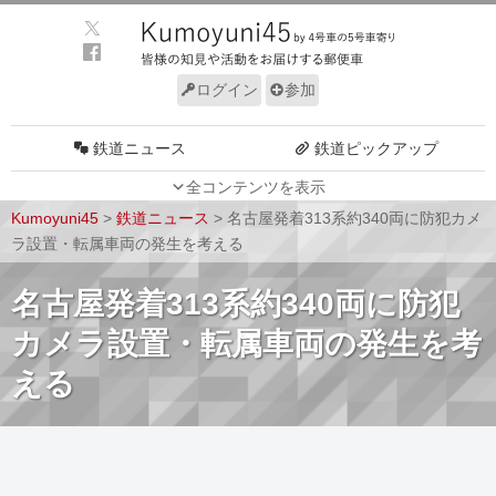
ログイン
参加
鉄道ニュース
鉄道ピックアップ
全コンテンツを表示
車両動向
施設動向
Kumoyuni45
>
鉄道ニュース
>
名古屋発着313系約340両に防犯カメ
車両技術
路線探訪
ラ設置・転属車両の発生を考える
ルール
サイトについて
名古屋発着313系約340両に防犯
カメラ設置・転属車両の発生を考
える