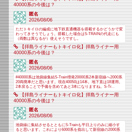
40000系の今後は？
匿名
2026/08/06
ただトキイロの編成に地下鉄直通機器を搭載するかどうかで変
わってきそうでしょう。搭載した場合はS-TRAINの代走にも
（両数は異なるが）使えそうですし。
【拝島ライナーもトキイロ化】拝島ライナー用
40000系の今後は？
匿名
2026/08/06
#40000系は池袋線集結S-Train増発20000系2本新宿線へ2000系
20両廃車だと思います。現在40050は14本。地下直は18運用。
2本戻ることで予備を含めてあと3本になりますね。S-Tr...
【拝島ライナーもトキイロ化】拝島ライナー用
40000系の今後は？
匿名
2026/08/06
池袋線に集結させるとともにS-Trainも平日上りのみに縮小す
ると思います。これにより6000系を捻出して新宿線の2000系