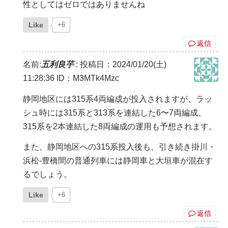
性としてはゼロではありませんね
Like
+6
返信
名前:
五利良芋
:
投稿日：2024/01/20(土)
11:28:36
ID：M3MTk4Mzc
静岡地区には315系4両編成が投入されますが、ラッ
シュ時には315系と313系を連結した6〜7両編成、
315系を2本連結した8両編成の運用も予想されます。
また、静岡地区への315系投入後も、引き続き掛川・
浜松-豊橋間の普通列車には静岡車と大垣車が混在す
るでしょう。
Like
+6
返信