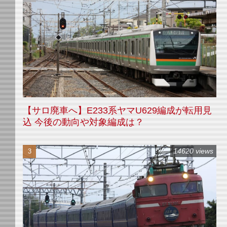
【サロ廃車へ】E233系ヤマU629編成が転用見
込 今後の動向や対象編成は？
14620 views