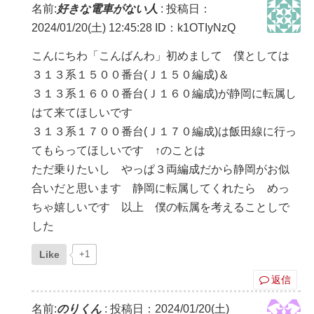
名前:
好きな電車がない人
:
投稿日：
2024/01/20(土) 12:45:28
ID：k1OTIyNzQ
こんにちわ「こんばんわ」初めまして 僕としては
３１３系１５００番台(Ｊ１５０編成)＆
３１３系１６００番台(Ｊ１６０編成)が静岡に転属し
はて来てほしいです
３１３系１７００番台(Ｊ１７０編成)は飯田線に行っ
てもらってほしいです ↑のことは
ただ乗りたいし やっぱ３両編成だから静岡がお似
合いだと思います 静岡に転属してくれたら めっ
ちゃ嬉しいです 以上 僕の転属を考えることしで
した
Like
+1
返信
名前:
のりくん
:
投稿日：2024/01/20(土)