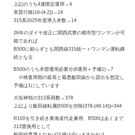
上記のうち4連限定運用→4
実質行路(16-(4-2))→14
315系2025年度導入本数→14
26年のダイヤ改正に関西武豊の都市型ワンマンが可
能であれば
B500に頼らずとも関西線315統一＋ワンマン運転継
続となる
B500のうち木曽運用必要分(6運用＋予備1)→7
※検査周期の延長と最悪飯田線から貸出を想定し
予備は1にしています
大垣神領の313系両数→378
上記より飯田線転属B500を控除(378-(48-14))=344
R100を引き続き東海道代走兼用、B500はあくまで
213置換用として
飯田線専属となれば辻褄は合いますかね？