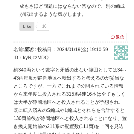
成もさほど問題にはならない筈なので、別の編成
が転出するような気がします。
Like
+16
返信
名前:
匿名
:
投稿日：2024/01/19(金) 19:10:59
ID：kyNjczMDQ
約340両という数字と矛盾の出ない範囲としては34～
43両程度が静岡地区へ転出すると考えるのが妥当な
ところですが、一方でこれまで公開されている情報
から来年度に投入される315系4連16本は全てもしく
は大半が静岡地区へと投入されることが予想され、
既に転入済みのS編成やL編成とそれらを合計すると
130両前後が静岡地区へと投入されることになり、置
き換え開始前の211系の配置数(111両)を上回る見込