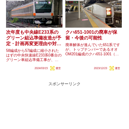
運行形態や使用車両はどうな...
らの車両導入を待...
次年度も中央線E233系の
クハ651-1001の廃車が保
グリーン組込準備改造が予
留・今後の可能性
定・計画再変更理由や対象
廃車解体が進んでいた651系です
編成は？
が、トップナンバーであるオオ
58編成から57編成に縮小された
OM201編成のクハ651-1001（元
はずの中央快速線E233系0番台の
カツK101編成クハ651-1）のみ、
グリーン車組込準備工事が、
他の6両と異なり車籍を残してい
2024年度も1編成に実施されるこ
るようです。ただ解体を進める見
2024/03/15
運営
2023/12/23
運営
とが判明しました。既に57編成
込みなら除籍しても良い筈です
が改造済みであることから、改造
が、同車両の今...
編成数が当初の計画に戻ることに
なりますが、なぜ編成数が...
スポンサーリンク