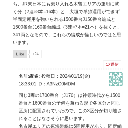
ち、JR東日本にも乗り入れる木曽エリアの運用に就
く分（2連×8本=16本）と、大垣で単独運用ができず
半固定運用を強いられる1500番台J150番台編成と
1600番台J160番台編成（3連×7本=21本）を抜くと、
341両となるので、これらの編成が怪しいのではと思
います。
Like
+24
返信
名前:
匿名
:
投稿日：2024/01/19(金)
18:33:01
ID：A3NzQ0MDM
同じ3両の1700番台（J170）は神領時代から1500
番台と1600番台の予備を兼ねる形で各区分と同じ
区所に配置されていたので、この3区分が切り離さ
れることはなさそうに思います。
名古屋エリアの東海道線は6両運用があり、固定編