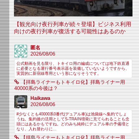
【観光向け夜行列車が続々登場】ビジネス利用
向けの夜行列車が復活する可能性はあるのか
匿名
2026/08/06
公式動画を見る限り、トキイロ用の編成については地下鉄直通
に必要となる運行番号表示器を装備していないようですから、
実質的に新宿線専用という形になりそうです。
【拝島ライナーもトキイロ化】拝島ライナー用
40000系の今後は？
Haikawa
2026/08/06
#少なくとも40000系0番代(デュアル車)は池袋線へ集約でしょ
うね。集約後の活用としてS-TRAIN増発に充てられることも念
頭にはあるかもですね。どのみち純粋にデュアル車の予備増と
なり、入れ替わりに...
【拝島ライナーもトキイロ化】拝島ライナー用