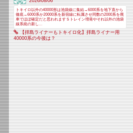
2026/08/06
トキイロ以外の40000形は池袋線に集結→6000系を地下直から
徹底→6000系か20000系を新宿線に転属させ同数の2000系を廃
車でほぼ確定だと思われますＳトレイン増発やそれ以外の池袋
線系統の新し...
【拝島ライナーもトキイロ化】拝島ライナー用
40000系の今後は？