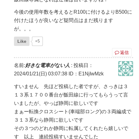
今後の使用年数を考えるとR100に付けるよりB500に
付けたほうが良いなど疑問点はまだ残ります
が。。。
Like
+5
返信
名前:
好きな電車がない人
:
投稿日：
2024/01/21(日) 03:07:38
ID：E1NjIwMzk
すいません 先ほど投稿した者ですが、さっきは３
１３系１７００番台が飯田線に行ってもらうって言
いましたが、やっぱ静岡に欲しいです
まぁー転換クロスシート(車端部ロング)の３両編成で
３１３系なら静岡に欲しいです
その３つのどれか静岡に転属してくれたら嬉しいで
す 以上 連続投稿すいませんでした