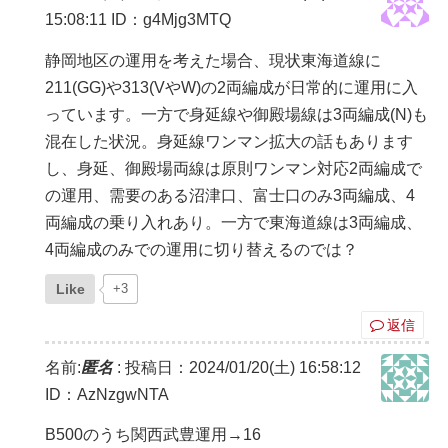
15:08:11
ID：g4Mjg3MTQ
静岡地区の運用を考えた場合、現状東海道線に
211(GG)や313(VやW)の2両編成が日常的に運用に入
っています。一方で身延線や御殿場線は3両編成(N)も
混在した状況。身延線ワンマン拡大の話もあります
し、身延、御殿場両線は原則ワンマン対応2両編成で
の運用、需要のある沼津口、富士口のみ3両編成、4
両編成の乗り入れあり。一方で東海道線は3両編成、
4両編成のみでの運用に切り替えるのでは？
Like
+3
返信
名前:
匿名
:
投稿日：2024/01/20(土) 16:58:12
ID：AzNzgwNTA
B500のうち関西武豊運用→16