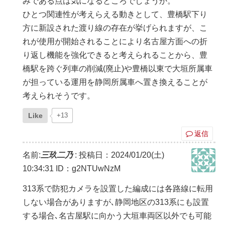
みである点は気になるところでしょうか。
ひとつ関連性が考えらえる動きとして、豊橋駅下り
方に新設された渡り線の存在が挙げられますが、こ
れが使用が開始されることにより名古屋方面への折
り返し機能を強化できると考えられることから、豊
橋駅を跨ぐ列車の削減(廃止)や豊橋以東で大垣所属車
が担っている運用を静岡所属車へ置き換えることが
考えられそうです。
Like
+13
返信
名前:
三玖二乃
:
投稿日：2024/01/20(土)
10:34:31
ID：g2NTUwNzM
313系で防犯カメラを設置した編成には各路線に転用
しない場合がありますが､静岡地区の313系にも設置
する場合､名古屋駅に向かう大垣車両区以外でも可能