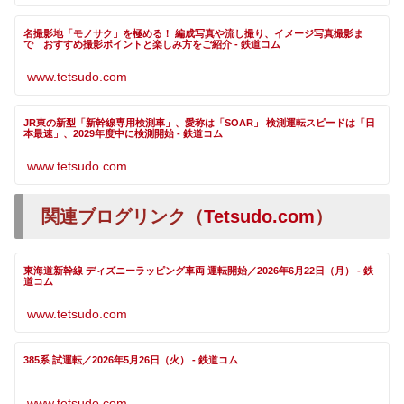
名撮影地「モノサク」を極める！ 編成写真や流し撮り、イメージ写真撮影ま
で おすすめ撮影ポイントと楽しみ方をご紹介 - 鉄道コム
www.tetsudo.com
JR東の新型「新幹線専用検測車」、愛称は「SOAR」 検測運転スピードは「日
本最速」、2029年度中に検測開始 - 鉄道コム
www.tetsudo.com
関連ブログリンク（
Tetsudo.com
）
東海道新幹線 ディズニーラッピング車両 運転開始／2026年6月22日（月） - 鉄
道コム
www.tetsudo.com
385系 試運転／2026年5月26日（火） - 鉄道コム
www.tetsudo.com