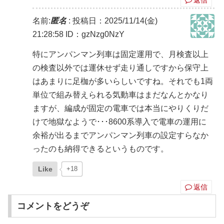
名前:
匿名
:
投稿日：2025/11/14(金)
21:28:58
ID：gzNzg0NzY
特にアンパンマン列車は固定運用で、月検査以上
の検査以外では運休せず走り通しですから保守上
はあまりに足枷が多いらしいですね。それでも1両
単位で組み替えられる気動車はまだなんとかなり
ますが、編成が固定の電車では本当にやりくりだ
けで地獄なようで･･･8600系導入で電車の運用に
余裕が出るまでアンパンマン列車の設定すらなか
ったのも納得できるというものです。
Like
+18
返信
コメントをどうぞ