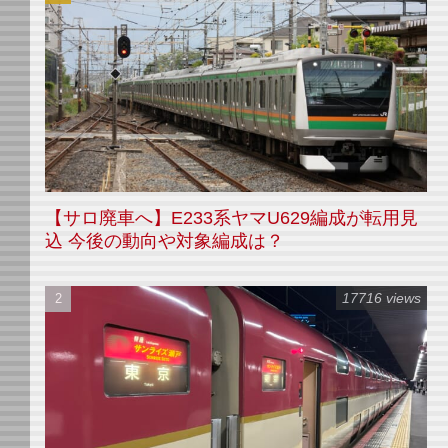
【サロ廃車へ】E233系ヤマU629編成が転用見
込 今後の動向や対象編成は？
17716 views