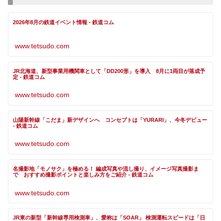
2026年8月の鉄道イベント情報 - 鉄道コム
www.tetsudo.com
JR北海道、新型事業用機関車として「DD200形」を導入 8月に1両目が落成予
定 - 鉄道コム
www.tetsudo.com
山陽新幹線「こだま」新デザインへ コンセプトは「YURARI」、今冬デビュー
- 鉄道コム
www.tetsudo.com
名撮影地「モノサク」を極める！ 編成写真や流し撮り、イメージ写真撮影ま
で おすすめ撮影ポイントと楽しみ方をご紹介 - 鉄道コム
www.tetsudo.com
JR東の新型「新幹線専用検測車」、愛称は「SOAR」 検測運転スピードは「日