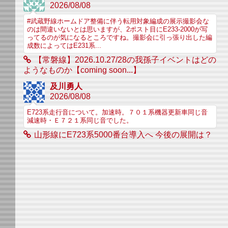
2026/08/08
#武蔵野線ホームドア整備に伴う転用対象編成の展示撮影会な
のは間違いないとは思いますが、2ポスト目にE233-2000が写
ってるのが気になるところですね。撮影会に引っ張り出した編
成数によってはE231系...
【常磐線】2026.10.27/28の我孫子イベントはどの
ようなものか【coming soon...】
及川勇人
2026/08/08
E723系走行音について。加速時。７０１系機器更新車同じ音
減速時・Ｅ７２１系同じ音でした。
山形線にE723系5000番台導入へ 今後の展開は？