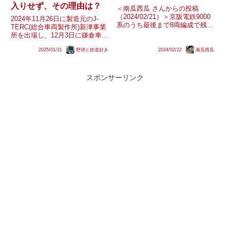
入りせず、その理由は？
＜南瓜西瓜 さんからの投稿
（2024/02/21）＞京阪電鉄9000
2024年11月26日に製造元のJ-
系のうち最後まで8両編成で残っ
TERC(総合車両製作所)新津事業
ていた9005-⑧-9055編成
所を出場し、12月3日に鎌倉車両
（9005F）ですが、寝屋川車庫構
センターまで配給輸送されてき
内で中間車を脱車しているとも捉
2025/01/31
野球と鉄道好き
2024/02/22
南瓜西瓜
た、E235系クラJ-41編成。本来
えられるような動きを見せている
であれば、配給輸送から遅くとも
ようです。現時点...
2週間以内には営業運転を開始す
るのが通例です...
スポンサーリンク