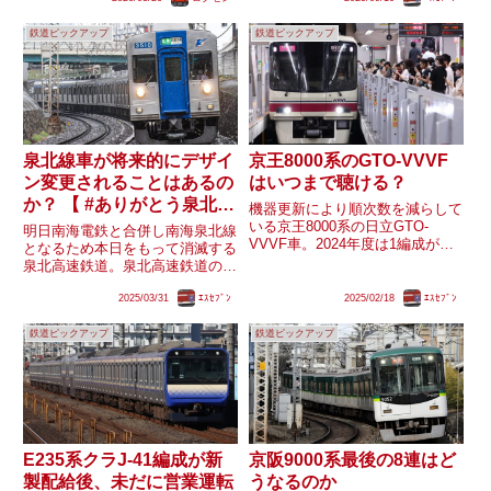
ます。確かに、りんかい線の車両
者において2035年度までに非
基地は｢東臨運輸区｣となってお
VVVF車・初期のVVVF車(GTO方
鉄道ピックアップ
鉄道ピックアップ
り、JRに倣った略称としては｢ト
式)を置き換えることを提言して
リ｣ともなります。しかし...
います。一方で東武やJ...
泉北線車が将来的にデザイ
京王8000系のGTO-VVVF
ン変更されることはあるの
はいつまで聴ける？
か？ 【 #ありがとう泉北高
機器更新により順次数を減らして
速鉄道 】
いる京王8000系の日立GTO-
明日南海電鉄と合併し南海泉北線
VVVF車。2024年度は1編成が機
となるため本日をもって消滅する
器更新予定とされており、現時点
泉北高速鉄道。泉北高速鉄道の車
で3編成が未更新で残っている中
両は独自デザインとなっていまし
9000系の機器更新も始まりまし
2025/03/31
ｴｽｾﾌﾞﾝ
2025/02/18
ｴｽｾﾌﾞﾝ
たが、現時点では車両のカラーリ
たが、8000系の日立GTO-VVVF
ングはそのまま、ロゴマークが南
はいつまで聞...
鉄道ピックアップ
鉄道ピックアップ
海電鉄の仕様となっています。泉
北高速鉄道と同じく、明日親会
社...
E235系クラJ-41編成が新
京阪9000系最後の8連はど
製配給後、未だに営業運転
うなるのか