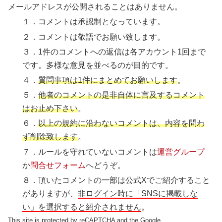
メールアドレスが公開されることはありません。
１．コメントは承認制となっています。
２．コメントは敬語でお願い致します。
３．1件のコメントへの返信は各アカウント1回まで
です。多様な意見を並べるのが目的です。
４．
質問事項は1件にまとめてお願いします
。
５．
他者のコメントの是非自体に言及するコメント
はお止め下さい
。
６．
以上の規約に沿わないコメントは、内容を問わ
ず削除致します
。
７．ルールを守れていないコメントは
運営グループ
か
問合せフォーム
へどうぞ。
８．頂いたコメントの一部は公式Xでご紹介すること
がありますが、
非ログイン時に「SNSに掲載しな
い」を選択すると紹介されません
。
This site is protected by reCAPTCHA and the Google