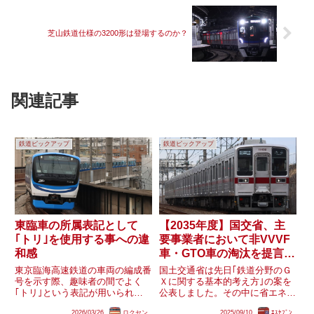
芝山鉄道仕様の3200形は登場するのか？
関連記事
鉄道ピックアップ
鉄道ピックアップ
東臨車の所属表記として
【2035年度】国交省、主
｢トリ｣を使用する事への違
要事業者において非VVVF
和感
車・GTO車の淘汰を提言
実現有無・今後は？
東京臨海高速鉄道の車両の編成番
国土交通省は先日｢鉄道分野のＧ
号を示す際、趣味者の間でよく
Ｘに関する基本的考え方｣の案を
｢トリ｣という表記が用いられる
公表しました。その中に省エネに
こと(例:トリZ11編成など)があり
向けた目標の案として、主要事業
2026/03/26
ロクセン
2025/09/10
ｴｽｾﾌﾞﾝ