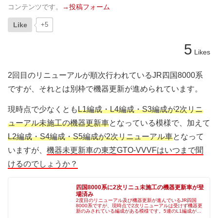
コンテンツです。
→投稿フォーム
Like
+5
5
Likes
2回目のリニューアルが順次行われているJR四国8000系
ですが、それとは別枠で機器更新が進められています。
現時点で少なくとも
L1編成・L4編成・S3編成が2次リニ
ューアル未施工の機器更新車
となっている模様で、加えて
L2編成・S4編成・S5編成が2次リニューアル車
となって
いますが、
機器未更新車の東芝GTO-VVVFはいつまで聞
けるのでしょうか？
四国8000系に2次リニュ未施工の機器更新車が登
場済み
2度目のリニューアル及び機器更新が進んでいるJR四国
8000系ですが、現時点で2次リニューアルは受けず機器更
新のみされている編成がある模様です。5連のL1編成が昨
年12月の多度津出場時に更新済み、L4編成は今年8月に多