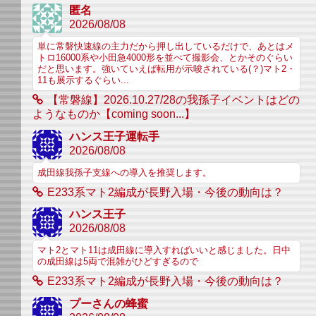
匿名
2026/08/08
単に常磐快速線の主力だから押し出しているだけで、あとはメ
トロ16000系や小田急4000形を並べて撮影会、とかそのぐらい
だと思います。強いていえば転用が示唆されている(？)マト2・
11も展示するぐらい...
【常磐線】2026.10.27/28の我孫子イベントはどの
ようなものか【coming soon...】
ハンス王子運転手
2026/08/08
成田線我孫子支線への導入を推奨します。
E233系マト2編成が長野入場・今後の動向は？
ハンス王子
2026/08/08
マト2とマト11は成田線に導入すればいいと感じました。日中
の成田線は5両で混雑がひどすぎるので
E233系マト2編成が長野入場・今後の動向は？
プーさんの蜂蜜