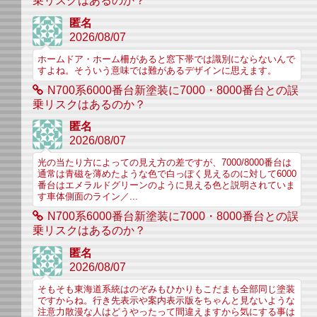
乗リスクはあるのか？
匿名
2026/08/07
ホームドア・ホーム柵があると窓下帯では識別にならないんで
すよね。そういう意味では難があるデザインに思えます。
N700系6000番台新塗装に7000・8000番台との誤
乗リスクはあるのか？
匿名
2026/08/07
光の当たり方によっての見え方の差ですが、7000/8000番台は
通常は青磁を薄めたような色で白っぽく見えるのに対して6000
番台はエメラルドグリーンのように見える色と説明されていま
す車体側面のライン／...
N700系6000番台新塗装に7000・8000番台との誤
乗リスクはあるのか？
匿名
2026/08/07
そもそも東海道系統はのぞみもひかりもこだまも全部同じ塗装
ですからね。行き先表示や案内表示版をちゃんと見ないような
注意力散漫な人はどうやったって間違えますから気にする事は