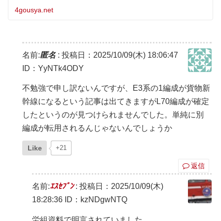
改造が予定されていた編成で、何らかの計画変更があった
ことが窺えます。10/7 新
4gousya.net
名前:
匿名
:
投稿日：2025/10/09(木) 18:06:47
ID：YyNTk4ODY
不勉強で申し訳ないんですが、E3系の1編成が貨物新
幹線になるという記事は出てきますがL70編成が確定
したというのが見つけられませんでした。単純に別
編成が転用されるんじゃないんでしょうか
Like
+21
返信
名前:
ｴｽｾﾌﾞﾝ
:
投稿日：2025/10/09(木)
18:28:36
ID：kzNDgwNTQ
労組資料で明言されていました。