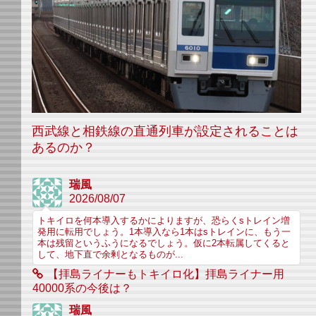
西武線と相鉄線の直通列車が設定されることは
あるのか？
瑞風
2026/08/07
トキイロを何本導入するかによりますが、恐らくsトレイン増
発用に転用でしょう。1本導入なら1本はsトレインに、もう一
本は残留というふうになるでしょう。仮に2本転属してくると
して、地下直で余剰となるものが...
【拝島ライナーもトキイロ化】拝島ライナー用
40000系の今後は？
瑞風