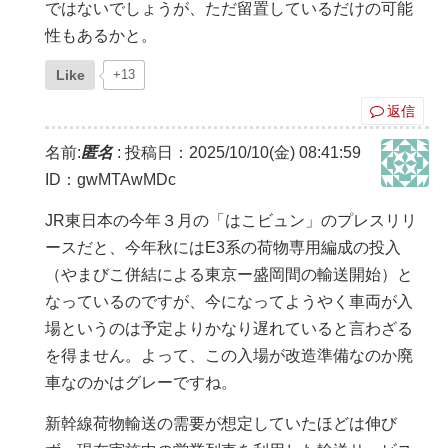
ではないでしょうが、ただ留置しているだけの可能
性もあるかと。
Like
+13
返信
名前:
匿名
:
投稿日：2025/10/10(金) 08:41:59
ID：gwMTAwMDc
JR東日本の今年３月の「はこビュン」のプレスリリ
ースだと、今年秋にはE3系の荷物専用編成の投入
（やまびこ併結による東京ー盛岡間の輸送開始）と
なっているのですが、今になってようやく車両が入
場というのは予定よりかなり遅れていると言わざる
を得ません。よって、この入場が改造準備なのか廃
車なのかはグレーですね。
新幹線荷物輸送の需要が想定していたほどは伸び