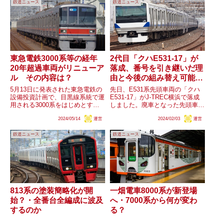
鉄道ニュース
鉄道ニュース
東急電鉄3000系等の経年
2代目「クハE531-17」が
20年超過車両がリニューア
落成、番号を引き継いだ理
ル その内容は？
由と今後の組み替え可能性
は？
5月13日に発表された東急電鉄の
先日、E531系先頭車両の「クハ
設備投資計画で、目黒線系統で運
E531-17」がJ-TREC横浜で落成
用される3000系をはじめとする
しました。廃車となった先頭車両
導入から20年を超える車両のリ
と同一番号の車両が新製される異
2024/05/14
運営
2024/02/03
運営
ニューアルを行うことが発表され
例の動きですが、その理由にはど
ました。例示された3000系は東
のようなものが考えられるでしょ
鉄道ニュース
鉄道ニュース
急新横浜線開業・相鉄線直通開始
うか。また編成表記から、最初は
に合わせ8連化による新造...
郡山総合車両センタ...
813系の塗装簡略化が開
一畑電車8000系が新登場
始？・全番台全編成に波及
へ・7000系から何が変わ
するのか
る？