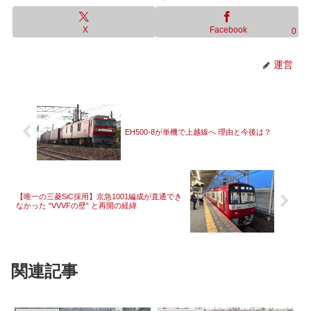
X
Facebook
0
運営
EH500-8が単機で上越線へ 理由と今後は？
【唯一の三菱SiC採用】京急1001編成が直通でき
なかった “VVVFの壁” と再開の経緯
関連記事