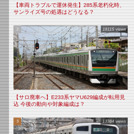
【車両トラブルで運休発生】285系老朽化時、
サンライズ号の処遇はどうなる？
18115 views
【サロ廃車へ】E233系ヤマU629編成が転用見
込 今後の動向や対象編成は？
13384 views