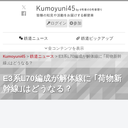
ログイン
参加
鉄道ニュース
鉄道ピックアップ
全コンテンツを表示
車両動向
施設動向
Kumoyuni45
>
鉄道ニュース
>
E3系L70編成が解体線に ｢荷物新幹
車両技術
路線探訪
線｣はどうなる？
ルール
サイトについて
E3系L70編成が解体線に ｢荷物新
幹線｣はどうなる？