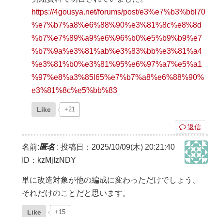
https://4gousya.net/forums/post/e3%e7%b3%bbl70
%e7%b7%a8%e6%88%90%e3%81%8c%e8%8d
%b7%e7%89%a9%e6%96%b0%e5%b9%b9%e7
%b7%9a%e3%81%ab%e3%83%bb%e3%81%a4
%e3%81%b0%e3%81%95%e6%97%a7%e5%a1
%97%e8%a3%85l65%e7%b7%a8%e6%88%90%
e3%81%8c%e5%bb%83
Like
+21
返信
名前:
匿名
:
投稿日：2025/10/09(木) 20:21:40
ID：kzMjIzNDY
単に改造対象が他の編成に変わっただけでしょう、
それだけのことだと思います。
Like
+15