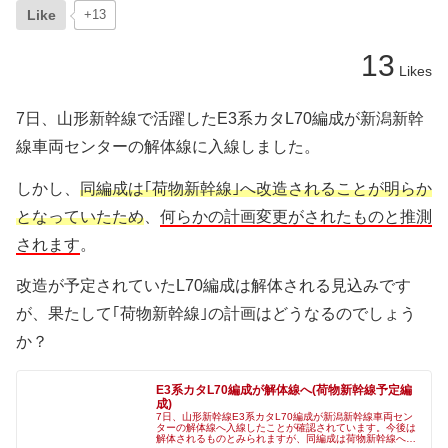
Like
+13
13
Likes
7日、山形新幹線で活躍したE3系カタL70編成が新潟新幹
線車両センターの解体線に入線しました。
しかし、
同編成は｢荷物新幹線｣へ改造されることが明らか
となっていたため
、
何らかの計画変更がされたものと推測
されます
。
改造が予定されていたL70編成は解体される見込みです
が、果たして｢荷物新幹線｣の計画はどうなるのでしょう
か？
E3系カタL70編成が解体線へ(荷物新幹線予定編
成)
7日、山形新幹線E3系カタL70編成が新潟新幹線車両セン
ターの解体線へ入線したことが確認されています。今後は
解体されるものとみられますが、同編成は荷物新幹線への