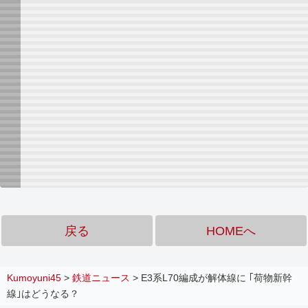
戻る
HOMEへ
Kumoyuni45
>
鉄道ニュース
>
E3系L70編成が解体線に ｢荷物新幹
線｣はどうなる？