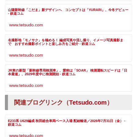
山陽新幹線「こだま」新デザインへ コンセプトは「YURARI」、今冬デビュー
- 鉄道コム
www.tetsudo.com
名撮影地「モノサク」を極める！ 編成写真や流し撮り、イメージ写真撮影ま
で おすすめ撮影ポイントと楽しみ方をご紹介 - 鉄道コム
www.tetsudo.com
JR東の新型「新幹線専用検測車」、愛称は「SOAR」 検測運転スピードは「日
本最速」、2029年度中に検測開始 - 鉄道コム
www.tetsudo.com
関連ブログリンク（
Tetsudo.com
）
E233系 U629編成 秋田総合車両ベース入場 配給輸送／2026年7月31日（金） -
鉄道コム
www.tetsudo.com