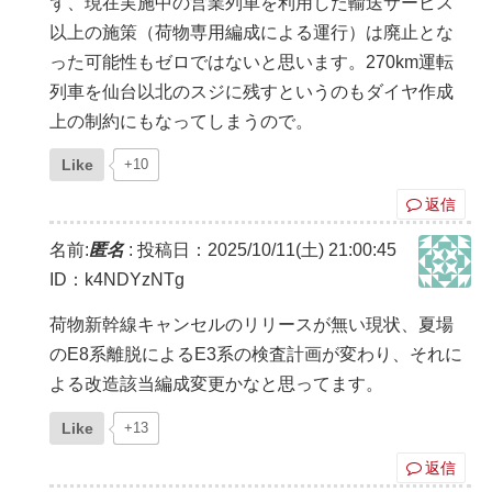
ず、現在実施中の営業列車を利用した輸送サービス
以上の施策（荷物専用編成による運行）は廃止とな
った可能性もゼロではないと思います。270km運転
列車を仙台以北のスジに残すというのもダイヤ作成
上の制約にもなってしまうので。
Like
+10
返信
名前:
匿名
:
投稿日：2025/10/11(土) 21:00:45
ID：k4NDYzNTg
荷物新幹線キャンセルのリリースが無い現状、夏場
のE8系離脱によるE3系の検査計画が変わり、それに
よる改造該当編成変更かなと思ってます。
Like
+13
返信