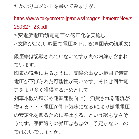
たかぶりコメントを書いてみますが、
https://www.tokyometro.jp/news/images_h/metroNews
250327_23.pdf
> 変電所電圧(饋電電圧)の適正化を実施し
> 支障が出ない範囲で電圧を下げる(※図表の説明文)
銀座線は記載されていないですが丸の内線が含まれ
ています。
図表の説明にあるように、支障の出ない範囲で饋電
電圧が下げられた可能性が高いです。それは回生電
力をより多く獲得するためとして。
列車本数の増加や運転速度向上(＝消費される電流が
増える・・・電圧が降下気味になる)により饋電電圧
の安定化を図るために昇圧する、という訳もなさそ
うです。字面通りの昇圧はもはや 予定がない の
ではないでしょうか。