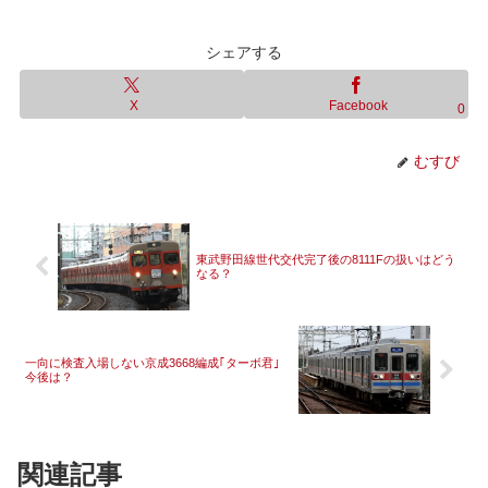
シェアする
X
Facebook
0
むすび
東武野田線世代交代完了後の8111Fの扱いはどう
なる？
一向に検査入場しない京成3668編成｢ターボ君｣
今後は？
関連記事