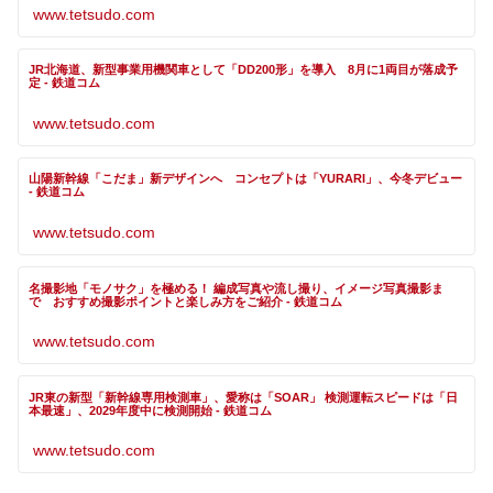
www.tetsudo.com
JR北海道、新型事業用機関車として「DD200形」を導入 8月に1両目が落成予
定 - 鉄道コム
www.tetsudo.com
山陽新幹線「こだま」新デザインへ コンセプトは「YURARI」、今冬デビュー
- 鉄道コム
www.tetsudo.com
名撮影地「モノサク」を極める！ 編成写真や流し撮り、イメージ写真撮影ま
で おすすめ撮影ポイントと楽しみ方をご紹介 - 鉄道コム
www.tetsudo.com
JR東の新型「新幹線専用検測車」、愛称は「SOAR」 検測運転スピードは「日
本最速」、2029年度中に検測開始 - 鉄道コム
www.tetsudo.com