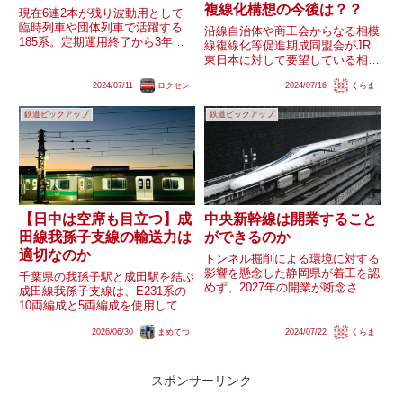
複線化構想の今後は？？
現在6連2本が残り波動用として
臨時列車や団体列車で活躍する
沿線自治体や商工会からなる相模
185系。定期運用終了から3年以
線複線化等促進期成同盟会がJR
上が経過し一時は多客臨からも撤
東日本に対して要望している相模
退していた時期もありましたが、
線の複線化。2027年の開業が断
果たして今後はいつまで走るので
2024/07/11
ロクセン
2024/07/16
くらま
念されたリニア中央新幹線の駅
しょうか？
（仮称：神奈川県駅）を橋本駅付
鉄道ピックアップ
鉄道ピックアップ
近に設置する計画や東海道新幹線
新駅を倉見駅付近に誘致する動
き...
【日中は空席も目立つ】成
中央新幹線は開業すること
田線我孫子支線の輸送力は
ができるのか
適切なのか
トンネル掘削による環境に対する
影響を懸念した静岡県が着工を認
千葉県の我孫子駅と成田駅を結ぶ
めず、2027年の開業が断念され
成田線我孫子支線は、E231系の
たリニア中央新幹線品川-名古屋
10両編成と5両編成を使用して運
間。静岡県内以外では岐阜県瑞浪
転されており、常磐線への直通も
市内においてトンネル掘削工事に
2026/06/30
まめてつ
2024/07/22
くらま
しながら千葉県北部の栄町や印西
よる井戸等の水位低下が観測され
市などの通勤・通学需要を支える
たことから工事を中断していま...
路線となっています。一方で、日
中時間帯を中心に車内の混雑...
スポンサーリンク