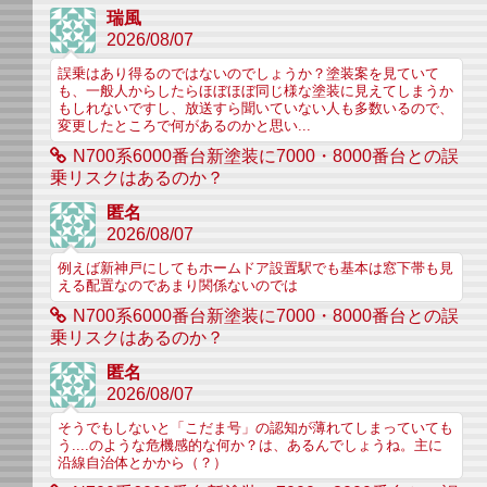
瑞風
2026/08/07
誤乗はあり得るのではないのでしょうか？塗装案を見ていて
も、一般人からしたらほぼほぼ同じ様な塗装に見えてしまうか
もしれないですし、放送すら聞いていない人も多数いるので、
変更したところで何があるのかと思い...
N700系6000番台新塗装に7000・8000番台との誤
乗リスクはあるのか？
匿名
2026/08/07
例えば新神戸にしてもホームドア設置駅でも基本は窓下帯も見
える配置なのであまり関係ないのでは
N700系6000番台新塗装に7000・8000番台との誤
乗リスクはあるのか？
匿名
2026/08/07
そうでもしないと「こだま号」の認知が薄れてしまっていても
う....のような危機感的な何か？は、あるんでしょうね。主に
沿線自治体とかから（？）