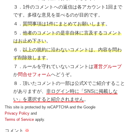
３．1件のコメントへの返信は各アカウント1回まで
です。多様な意見を並べるのが目的です。
４．
質問事項は1件にまとめてお願いします
。
５．
他者のコメントの是非自体に言及するコメント
はお止め下さい
。
６．
以上の規約に沿わないコメントは、内容を問わ
ず削除致します
。
７．ルールを守れていないコメントは
運営グループ
か
問合せフォーム
へどうぞ。
８．頂いたコメントの一部は公式Xでご紹介すること
がありますが、
非ログイン時に「SNSに掲載しな
い」を選択すると紹介されません
。
This site is protected by reCAPTCHA and the Google
Privacy Policy
and
Terms of Service
apply.
コメント
※