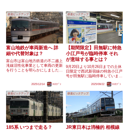
鉄道ピックアップ
鉄道ピックアップ
富山地鉄が車両新造へ 詳
【期間限定】田無駅に特急
細や代替対象は？
小江戸号が臨時停車 それ
が意味する事とは？
富山市は富山地方鉄道の不二越上
滝線活性化事業として車両の更新
9月20日より10月26日までの土休
を行うことを明らかにしました。
日限定で西武新宿線の特急小江戸
｢車両製造費・設計費等｣が予算
号が田無駅に臨時停車していま
として計上されているため、新車
す。特急小江戸号は近々｢ライナ
両は新造車となります。新型車両
2025/12/14
ｴｽｾﾌﾞﾝ
2025/09/22
ｴｽｾﾌﾞﾝ
ー型車両｣への置き換えが計画さ
はイメージの刷新・快適性の向
れており、今回の措置はそれに向
上・GX化を目的とし、高頻度運
鉄道ピックアップ
鉄道ピックアップ
けた実証実験という見方もされて
行...
います。果たして小江戸号が...
185系 いつまで走る？
JR東日本は消極的 相模線