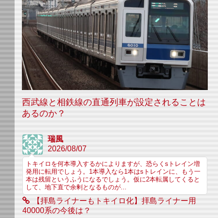
西武線と相鉄線の直通列車が設定されることは
あるのか？
瑞風
2026/08/07
トキイロを何本導入するかによりますが、恐らくsトレイン増
発用に転用でしょう。1本導入なら1本はsトレインに、もう一
本は残留というふうになるでしょう。仮に2本転属してくると
して、地下直で余剰となるものが...
【拝島ライナーもトキイロ化】拝島ライナー用
40000系の今後は？