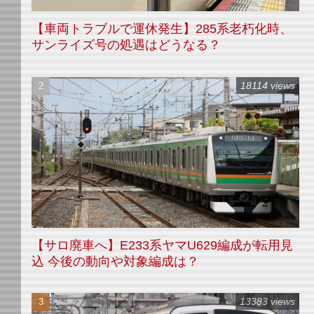
【車両トラブルで運休発生】285系老朽化時、
サンライズ号の処遇はどうなる？
18114 views
【サロ廃車へ】E233系ヤマU629編成が転用見
込 今後の動向や対象編成は？
13383 views