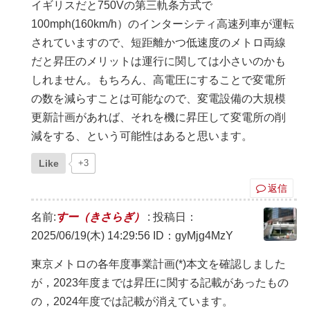
イギリスだと750Vの第三軌条方式で
100mph(160km/h）のインターシティ高速列車が運転
されていますので、短距離かつ低速度のメトロ両線
だと昇圧のメリットは運行に関しては小さいのかも
しれません。もちろん、高電圧にすることで変電所
の数を減らすことは可能なので、変電設備の大規模
更新計画があれば、それを機に昇圧して変電所の削
減をする、という可能性はあると思います。
Like
+3
返信
名前:
すー（きさらぎ）
:
投稿日：
2025/06/19(木) 14:29:56
ID：gyMjg4MzY
東京メトロの各年度事業計画(*)本文を確認しました
が，2023年度までは昇圧に関する記載があったもの
の，2024年度では記載が消えています。