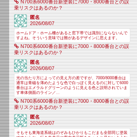
N700系6000番台新塗装に7000・8000番台との誤
乗リスクはあるのか？
匿名
2026/08/07
ホームドア・ホーム柵があると窓下帯では識別にならないんで
すよね。そういう意味では難があるデザインに思えます。
N700系6000番台新塗装に7000・8000番台との誤
乗リスクはあるのか？
匿名
2026/08/07
光の当たり方によっての見え方の差ですが、7000/8000番台は
通常は青磁を薄めたような色で白っぽく見えるのに対して6000
番台はエメラルドグリーンのように見える色と説明されていま
す車体側面のライン／...
N700系6000番台新塗装に7000・8000番台との誤
乗リスクはあるのか？
匿名
2026/08/07
そもそも東海道系統はのぞみもひかりもこだまも全部同じ塗装