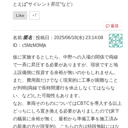
とえば”サイレント昇圧”など）
Like
+7
返信
名前:
匿名
:
投稿日：2025/06/18(水) 23:14:08
ID：c5MzM3Mjk
仮に実施するとしたら、中野への入場の関係で両線
で一斉に昇圧する必要がありますが、現状ですと地
上設備側に投資する余裕が無いのかもしれません。
また、費用面だけでなく現実的に工事が困難なこと
が判明(両線で長時間運行を休止しなくてはならな
い、など)した可能性もあります。
なお、車両そのものについてはCBTCを導入する以上
どっちにしろ置き換える必要がありましたので(床下
の艤装に余裕が無く、最初から準備工事を施工済み
の新車の方が現実的)、こちらの方は特段無駄にはな