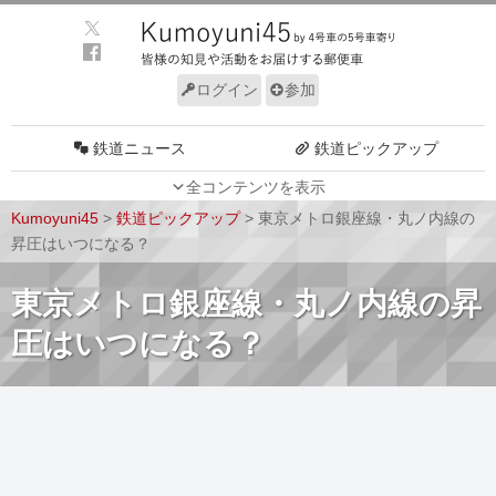
ログイン
参加
鉄道ニュース
鉄道ピックアップ
全コンテンツを表示
車両動向
施設動向
Kumoyuni45
>
鉄道ピックアップ
>
東京メトロ銀座線・丸ノ内線の
車両技術
路線探訪
昇圧はいつになる？
ルール
サイトについて
東京メトロ銀座線・丸ノ内線の昇
圧はいつになる？